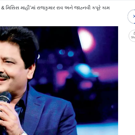
ર & મિસિસ માહી’માં રાજકુમાર રાવ અને જાહ્નવી કપૂરે કામ
Sh