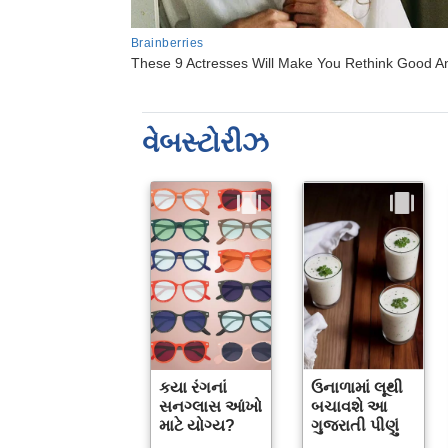
વેબસ્ટોરીઝ
કયા રંગનાં
ઉનાળામાં લૂથી
સનગ્લાસ આંખો
બચાવશે આ
માટે યોગ્ય?
ગુજરાતી પીણું