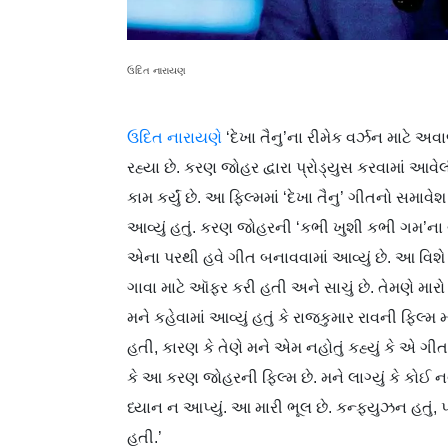
ઉદિત નારાયણ
ઉદિત નારાયણે
‘દેખા તૈનુ’ના રીમેક વર્ઝન માટે
રહ્યા છે. કરણ જોહર દ્વારા પ્રોડ્યુસ કરવામાં આવે
કામ કર્યું છે. આ ફિલ્મમાં ‘દેખા તૈનુ’ ગીતનો સમા
આવ્યું હતું. કરણ જોહરની ‘કભી ખુશી કભી ગમ’ના 
એના પરથી હવે ગીત બનાવવામાં આવ્યું છે. આ વિશે
ગાવા માટે ઑફર કરી હતી અને સાચું છે. તેમણે મારો 
મને કહેવામાં આવ્યું હતું કે રાજકુમાર રાવની ફિલ્મ 
હતી, કારણ કે તેણે મને એમ નહોતું કહ્યું કે એ ગીતન
કે આ કરણ જોહરની ફિલ્મ છે. મને લાગ્યું કે કોઈ 
ધ્યાન ન આપ્યું. આ મારી ભૂલ છે. કન્ફ્યુઝન હતું,
હતી.’