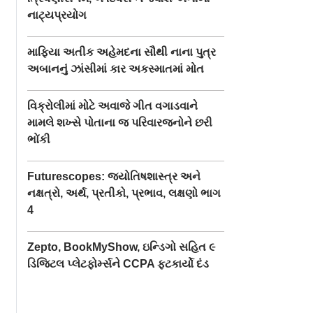
નાટ્યપ્રયોગ
માફિયા અતીક અહેમદના સૌથી નાના પુત્ર
અબાનનું ઝાંસીમાં કાર અકસ્માતમાં મોત
વિક્રોલીમાં મોટે અવાજે ગીત વગાડવાને
મામલે શખ્સે પોતાના જ પરિવારજનોને છરી
ભોંકી
Futurescopes: જ્યોતિષશાસ્ત્ર અને
નક્ષત્રો, અર્થ, પ્રતીકો, પ્રભાવ, લક્ષણો ભાગ
4
Zepto, BookMyShow, ઇન્ડિગો સહિત ૯
ડિજિટલ પ્લેટફોર્મ્સને CCPA ફટકાર્યો દંડ