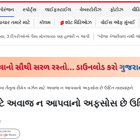
નોરંજન
સ્પોર્ટ્સ
લાઈફસ્ટાઈલ
વેબસ્ટોરીઝ
ફોટોઝ
વીડ
ાચાર તમારે માટે
કૉલમ
શૉટ વિડિઓઝ
વોઈસ ઑફ મુંબઈ
 મોકલાવ્યા પણ હાજરી ન આપી
“બીજા કેજરીવાલ નથી જોઈતા”: CJPના અભિજીત દ
ેખા તૈનુના રીમેક વર્ઝન માટે અવાજ ન આપવાનો અફસોસ છે ઉદિત નારાયણને
ન માટે અવાજ ન આપવાનો અફસોસ છે ઉ
m
Follow Us