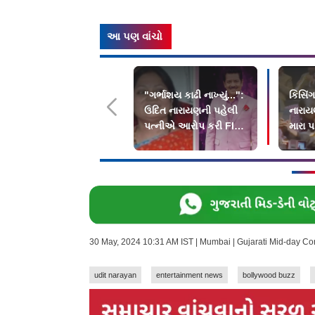
આ પણ વાંચો
"ગર્ભાશય કાઢી નાખ્યું...":
કિસિં
ઉદિત નારાયણની પહેલી
નારાયણ
પત્નીએ આરોપ કરી FIR
મારા પ
દાખલ કરાવી
અસર 
30 May, 2024 10:31 AM IST | Mumbai | Gujarati Mid-day C
udit narayan
entertainment news
bollywood buzz