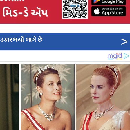
>
કારભર્યો લાગે છે