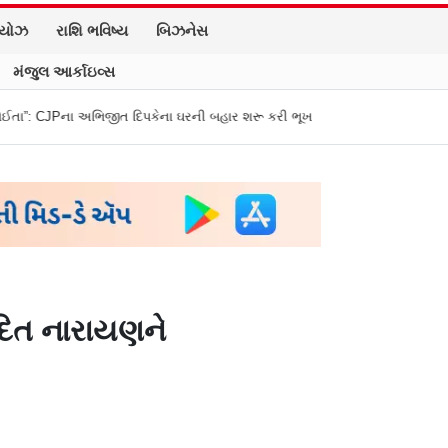
િયોઝ
રાશિ ભવિષ્ય
બિઝનેસ
મંજુલ આર્કાઇવ્સ
િપકેના ઘરની બહાર શરૂ કરી ભૂખ હડતાળ
અભિજીત દિપકેએ CJPની નવી નીતિ જાહ
દિત નારાયણને