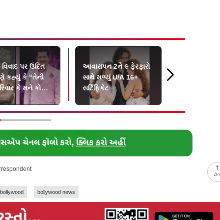
ગ વિવાદ પર ઉદિત
આવારાપન 2ને ૯ ફેરફારો
મારાં બાળકો
ે કહ્યું કે “તેની
સાથે મળ્યું U/A 16+
મોટી સિદ્ધિ છ
રિવાર કે મને કોઈ
સર્ટિફિકેટ
થઈ નથી”
orrespondent
ટો
bollywood
bollywood news