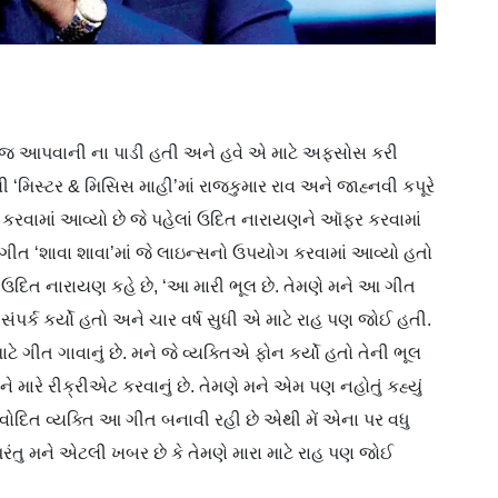
 અવાજ આપવાની ના પાડી હતી અને હવે એ માટે અફસોસ કરી
લી ‘મિસ્ટર & મિસિસ માહી’માં રાજકુમાર રાવ અને જાહ્નવી કપૂરે
વેશ કરવામાં આવ્યો છે જે પહેલાં ઉદિત નારાયણને ઑફર કરવામાં
ગીત ‘શાવા શાવા’માં જે લાઇન્સનો ઉપયોગ કરવામાં આવ્યો હતો
 ઉદિત નારાયણ કહે છે, ‘આ મારી ભૂલ છે. તેમણે મને આ ગીત
સંપર્ક કર્યો હતો અને ચાર વર્ષ સુધી એ માટે રાહ પણ જોઈ હતી.
માટે ગીત ગાવાનું છે. મને જે વ્યક્તિએ ફોન કર્યો હતો તેની ભૂલ
ે મારે રીક્રીએટ કરવાનું છે. તેમણે મને એમ પણ નહોતું કહ્યું
નવોદિત વ્યક્તિ આ ગીત બનાવી રહી છે એથી મેં એના પર વધુ
 પરંતુ મને એટલી ખબર છે કે તેમણે મારા માટે રાહ પણ જોઈ