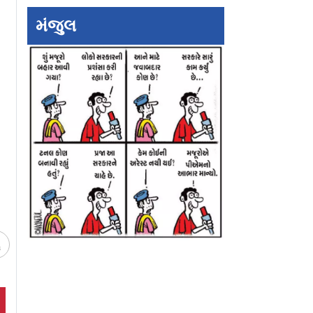
મંજુલ
 જ મારી સૌથી
રાજપાલ યાદવને આપેલી
Entertainment
ે
લોન વસૂલ કરવા બૅન્ક
Update : લવ એન્
કરશે તેની મિલકતોની
વૉરમાં દીપિકાનો કૅ
હરાજી
ચ