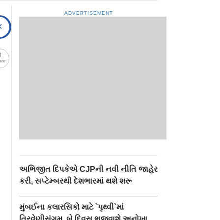
ADVERTISEMENT
are
અભિજીત દિપકેએ CJPની નવી નીતિ જાહેર
કરી, સપ્ટેમ્બરથી દેશભારમાં થશે શરૂ
મુંબઈના કલારસિકો માટે `પૃથ્વી`માં
ત્રિવેણીસંગમ, બે દિવસ ભજવાશે અનોખા