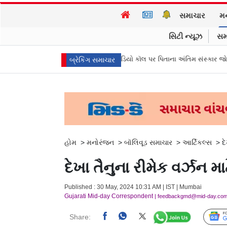
સમાચાર
મ
સિટી ન્યૂઝ
સમ
ામું આપી દો"
વીડિયો કૉલ પર પિતાના અંતિમ સંસ્કાર જોયા, 3 દીકરીઓએ પૈસા
બ્રેકિંગ સમાચાર
હોમ
>
મનોરંજન
>
બૉલિવૂડ સમાચાર
>
આર્ટિકલ્સ
>
દ
દેખા તૈનુના રીમેક વર્ઝ
Published : 30 May, 2024 10:31 AM | IST | Mumbai
Gujarati Mid-day Correspondent
| feedbackgmd@mid-day.co
Share: