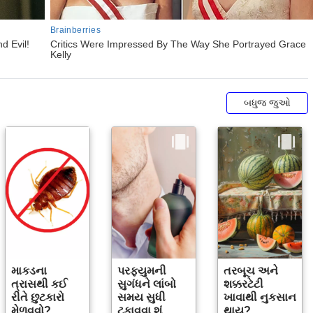
બધુજ જુઓ
માકડના
પરફ્યુમની
તરબૂચ અને
ત્રાસથી કઈ
સુગંધને લાંબો
શક્કરટેટી
રીતે છુટકારો
સમય સુધી
ખાવાથી નુકસાન
મેળવવો?
ટકાવવા શું
થાય?