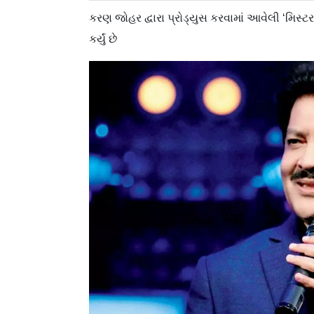
કરણ જોહર દ્વારા પ્રોડ્યુસ કરવામાં આવેલી ‘મિસ્ટ
કર્યું છે