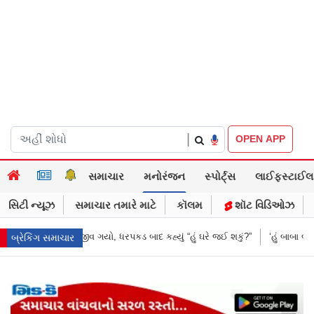
|
OPEN APP
સમાચાર
મનોરંજન
સ્પોર્ટ્સ
લાઈફસ્ટાઈલ
સિટી ન્યૂઝ
સમાચાર તમારે માટે
કૉલમ
શૉટ વિડિઓઝ
 બાદ કહ્યું “હું ઘરે જઈ શકું?”
‘હું બાબા બાગેશ્વર નથી...’: IIT દિલ્હીમાં વિદ્યા
બ્રેકિંગ સમાચાર