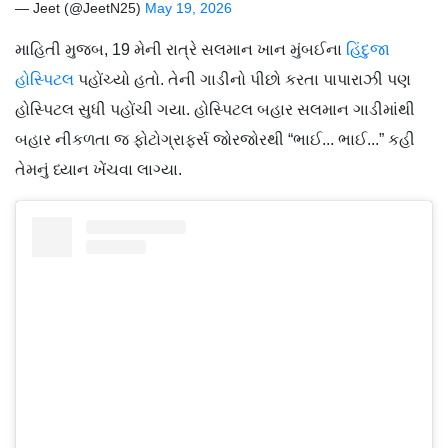
— Jeet (@JeetN25)
May 19, 2026
માહિતી મુજબ, 19 મેની રાત્રે સલમાન ખાન મુંબઈના
હિંદુજા
હોસ્પિટલ
પહોંચ્યો હતો. તેની ગાડીનો પીછો કરતા પાપારાઝી પણ
હોસ્પિટલ સુધી પહોંચી ગયા. હોસ્પિટલ બહાર સલમાન ગાડીમાંથી
બહાર નીકળતા જ ફોટોગ્રાફર્સ જોરજોરથી “ભાઈ... ભાઈ...” કહી
તેમનું ધ્યાન ખેંચવા લાગ્યા.