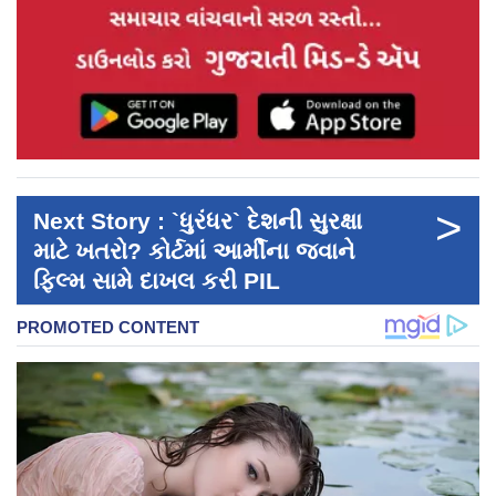
>
Next Story : `ધુરંધર` દેશની સુરક્ષા
માટે ખતરો? કોર્ટમાં આર્મીના જવાને
ફિલ્મ સામે દાખલ કરી PIL