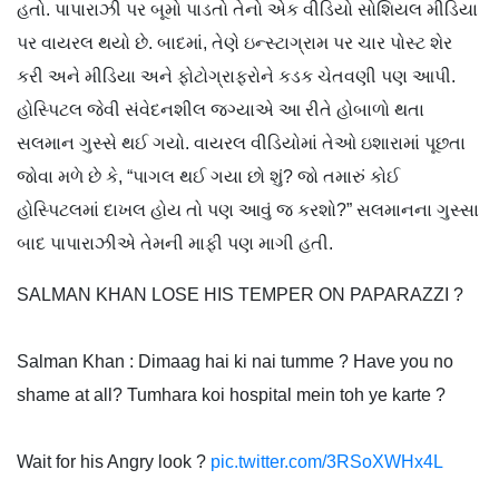
હતો. પાપારાઝી પર બૂમો પાડતો તેનો એક વીડિયો સોશિયલ મીડિયા
પર વાયરલ થયો છે. બાદમાં, તેણે ઇન્સ્ટાગ્રામ પર ચાર પોસ્ટ શેર
કરી અને મીડિયા અને ફોટોગ્રાફરોને કડક ચેતવણી પણ આપી.
હોસ્પિટલ જેવી સંવેદનશીલ જગ્યાએ આ રીતે હોબાળો થતા
સલમાન ગુસ્સે થઈ ગયો. વાયરલ વીડિયોમાં તેઓ ઇશારામાં પૂછતા
જોવા મળે છે કે, “પાગલ થઈ ગયા છો શું? જો તમારું કોઈ
હોસ્પિટલમાં દાખલ હોય તો પણ આવું જ કરશો?” સલમાનના ગુસ્સા
બાદ પાપારાઝીએ તેમની માફી પણ માગી હતી.
SALMAN KHAN LOSE HIS TEMPER ON PAPARAZZI ?
Salman Khan : Dimaag hai ki nai tumme ? Have you no
shame at all? Tumhara koi hospital mein toh ye karte ?
Wait for his Angry look ?
pic.twitter.com/3RSoXWHx4L