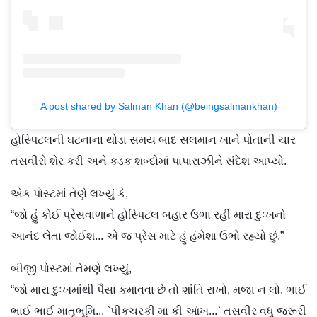
A post shared by Salman Khan (@beingsalmankhan)
હોસ્પિટલની ઘટનાના થોડા સમય બાદ સલમાન ખાને પોતાની ચાર
તસવીરો શેર કરી અને કડક શબ્દોમાં પાપારાઝીને સંદેશ આપ્યો.
એક પોસ્ટમાં તેણે લખ્યું કે,
“જો હું કોઈ પ્રેસવાળાને હોસ્પિટલ બહાર ઉભા રહી મારા દુઃખનો
આનંદ લેતા જોઈશ... એ જ પ્રેસ માટે હું હંમેશા ઉભો રહ્યો છું.”
બીજી પોસ્ટમાં તેમણે લખ્યું,
“જો મારા દુઃખમાંથી પૈસા કમાવવા છે તો શાંતિ રાખો, મજા ન લો. ભાઈ
ભાઈ ભાઈ માતૃભૂમિ... `પીકચરકી મા કી આંખ...` તસવીર વધુ જરૂરી