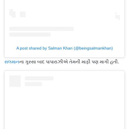
A post shared by Salman Khan (@beingsalmankhan)
સલમાન
ના ગુસ્સા બાદ પાપારાઝીએ તેમની માફી પણ માગી હતી.