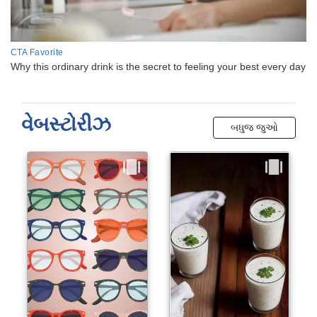
વેબસ્ટોરીઝ
બધુજ જુઓ