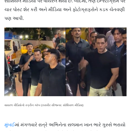
સોશિયલ મીડિયા પર વાયરલ થયો છે. બાદમાં, તેણે ઇન્સ્ટાગ્રામ પર
ચાર પોસ્ટ શેર કરી અને મીડિયા અને ફોટોગ્રાફરોને કડક ચેતવણી
પણ આપી.
વાયરલ વીડિયોનો સ્ક્રીન ગરૅબ (તસવીર સૌજન્ય: સોશિયલ મીડિયા)
મુંબઈ
માં મંગળવારે રાત્રે અભિનેતા સલમાન ખાન ભારે ગુસ્સે ભરાયો