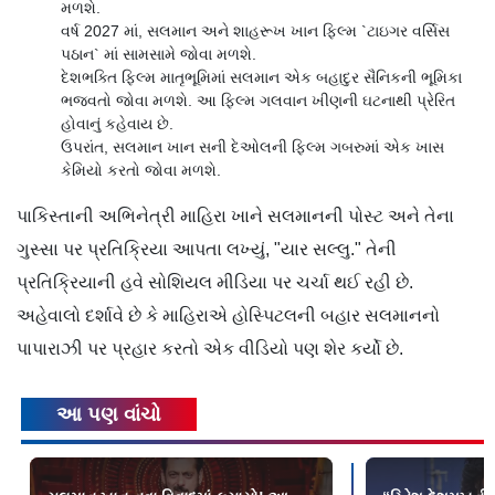
મળશે.
વર્ષ 2027 માં, સલમાન અને શાહરૂખ ખાન ફિલ્મ `ટાઇગર વર્સિસ
પઠાન` માં સામસામે જોવા મળશે.
દેશભક્તિ ફિલ્મ માતૃભૂમિમાં સલમાન એક બહાદુર સૈનિકની ભૂમિકા
ભજવતો જોવા મળશે. આ ફિલ્મ ગલવાન ખીણની ઘટનાથી પ્રેરિત
હોવાનું કહેવાય છે.
ઉપરાંત, સલમાન ખાન સની દેઓલની ફિલ્મ ગબરુમાં એક ખાસ
કેમિયો કરતો જોવા મળશે.
પાકિસ્તાની અભિનેત્રી માહિરા ખાને સલમાનની પોસ્ટ અને તેના
ગુસ્સા પર પ્રતિક્રિયા આપતા લખ્યું, "યાર સલ્લુ." તેની
પ્રતિક્રિયાની હવે સોશિયલ મીડિયા પર ચર્ચા થઈ રહી છે.
અહેવાલો દર્શાવે છે કે માહિરાએ હોસ્પિટલની બહાર સલમાનનો
પાપારાઝી પર પ્રહાર કરતો એક વીડિયો પણ શેર કર્યો છે.
આ પણ વાંચો