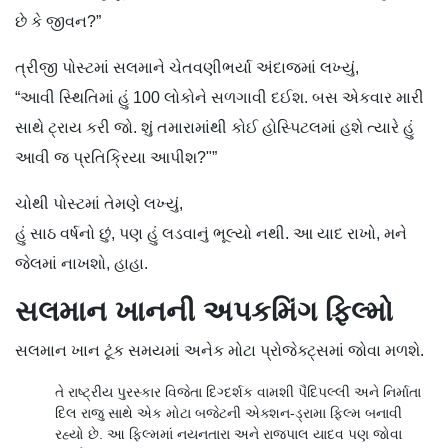
છે કે જીવન?”
ત્રીજી પોસ્ટમાં સલમાને ચેતવણીભર્યા અંદાજમાં લખ્યું,
“આવી સ્થિતિમાં હું 100 લોકોને સળગાવી દઈશ. બસ એકવાર મારી
સાથે ટ્રાય કરી જો. શું તમારામાંથી કોઈ હોસ્પિટલમાં હશે ત્યારે હું
આવી જ પ્રતિક્રિયા આપીશ?"”
ચોથી પોસ્ટમાં તેમણે લખ્યું,
હું સાઠ વર્ષનો છું, પણ હું લડવાનું ભૂલ્યો નથી. આ યાદ રાખો, મને
જેલમાં નાખશો, હાહા.
સલમાન ખાનની અપકમિંગ ફિલ્મો
સલમાન ખાન ટૂંક સમયમાં અનેક મોટા પ્રોજેક્ટ્સમાં જોવા મળશે.
તે રાષ્ટ્રીય પુરસ્કાર વિજેતા દિગ્દર્શક વામશી પૈદિપલ્લી અને નિર્માતા
દિલ રાજુ સાથે એક મોટા બજેટની એક્શન-ડ્રામા ફિલ્મ બનાવી
રહ્યો છે. આ ફિલ્મમાં નયનતારા અને રાજપાલ યાદવ પણ જોવા