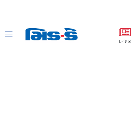
ઇ-પેપર