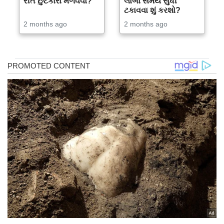
રીતે છુટકારો મેળવવો?
લાંબો સમય સુધી
ટકાવવા શું કરશો?
2 months ago
2 months ago