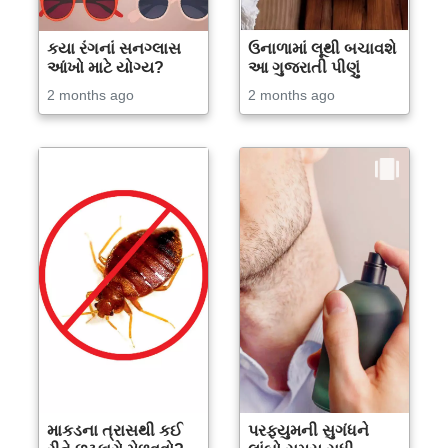
કયા રંગનાં સનગ્લાસ
ઉનાળામાં લૂથી બચાવશે
આંખો માટે યોગ્ય?
આ ગુજરાતી પીણું
2 months ago
2 months ago
માકડના ત્રાસથી કઈ
પરફ્યુમની સુગંધને