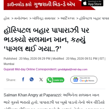
હોમ
>
મનોરંજન
>
બૉલિવૂડ સમાચાર
>
આર્ટિકલ્સ
>
હૉસ્પિટલ બહાર પાપા
હૉસ્પિટલ બહાર પાપારાઝી પર
ભડક્યો સલમાન ખાન, કહ્યું
‘પાગલ થઈ ગયા..?’
Published : 20 May, 2026 09:29 PM | Modified : 20 May, 2026 09:51 PM | IST |
Mumbai
Gujarati Mid-day Online Correspondent
| gmddigital@mid-day.com
Share:
Follow Us
Salman Khan Angry at Paparazzi: અભિનેતા સલમાન ખાન
ભારે ગુસ્સે ભરાયો હતો. પાપારાઝી પર બૂમો પાડતો તેનો એક વીડિયો