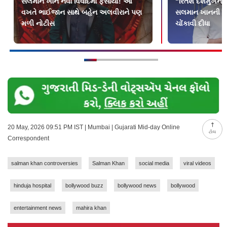
સલમાન ખાન નવા વિવાદમાં ફસાયો! આ
“રિતેશ દેશમુખની 
વખતે ભાઈજાન સાથે બહેન અલવીરાને પણ
સલમાન ખાનની ટિ
મળી નોટીસ
ચોંકાવી દીધા
20 May, 2026 09:51 PM IST | Mumbai | Gujarati Mid-day Online
ટોચ
Correspondent
salman khan controversies
Salman Khan
social media
viral videos
hinduja hospital
bollywood buzz
bollywood news
bollywood
entertainment news
mahira khan