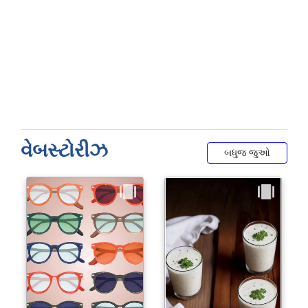
વેબસ્ટોરીઝ
બધુજ જુઓ