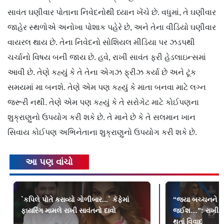
સાવંત ઘણીવાર પોતાના નિવેદનોથી ધ્યાન ખેંચે છે. વધુમાં, તે ઘણીવાર
જાહેર સ્થળોએ અનોખા પોશાક પહેરે છે, અને તેના વીડિયો ઘણીવાર
વાયરલ થાય છે. તેના નિવેદનો સોશિયલ મીડિયા પર ઝડપથી
ચર્ચાનો વિષય બની જાય છે. હવે, રાખી સાવંત ફરી હેડલાઇન્સમાં
આવી છે. તેણે કહ્યું કે તે તેના એગઝ ફ્રીઝ કર્યા છે અને ટૂંક
સમયમાં મા બનશે. તેણે એમ પણ કહ્યું કે માતા બનવા માટે લગ્ન
જરૂરી નથી. તેણે એમ પણ કહ્યું કે તે સરોગેટ માટે કોઈપણના
શુક્રાણુનો ઉપયોગ કરી શકે છે. તે માને છે કે તે સલમાન ખાન
સિવાય કોઈપણ અભિનેતાના શુક્રાણુનો ઉપયોગ કરી શકે છે.
આ પણ વાંચો
`કપિલે પોતે કરાવ્યો ગોળીબાર...` કૅફેમાં
“જયા બચ્ચનને આ 
ફાયરિંગ મામલે રાખી સાવંતનો દાવો
જઈશ…”: રાખી સા
થતાં વિવાદ