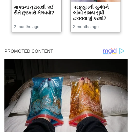
માકડના ત્રાસથી કઈ
પરફ્યુમની સુગંધને
રીતે છુટકારો મેળવવો?
લાંબો સમય સુધી
ટકાવવા શું કરશો?
2 months ago
2 months ago