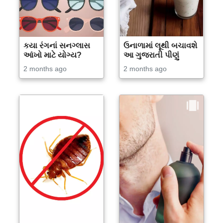
કયા રંગનાં સનગ્લાસ
ઉનાળામાં લૂથી બચાવશે
આંખો માટે યોગ્ય?
આ ગુજરાતી પીણું
2 months ago
2 months ago