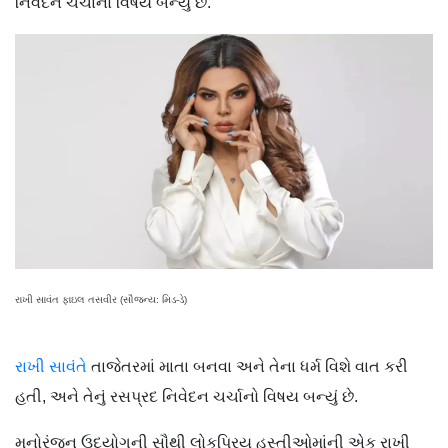
નિવેદન ચર્ચાનો વિષય બન્યું છે.
રાખી સાવંત ફાઇલ તસવીર (સૌજન્ય: મિડ-ડે)
રાખી સાવંતે
તાજેતરમાં માતા બનવા અને તેના ધર્મ વિશે વાત કરી
હતી, અને તેનું રસપ્રદ નિવેદન ચર્ચાનો વિષય બન્યું છે.
મનોરંજન ઉદ્યોગની સૌથી લોકપ્રિય હસ્તીઓમાંની એક રાખી