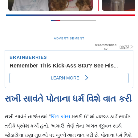
ADVERTISEMENT
રાખી સાવંતે પોતાના ધર્મ વિશે વાત કરી
રાખી સાવંતે તાજેતરમાં "
બિગ બોસ
મરાઠી 6" માં વાઇલ્ડ કાર્ડ સ્પર્ધક
તરીકે પ્રવેશ કર્યો હતો. અગાઉ, તેણે તેના અંગત જીવન સાથે
જોડાયેલા ઘણા મુદ્દાઓ પર ખુલ્લેઆમ વાત કરી છે. પોતાના ધર્મ વિશે