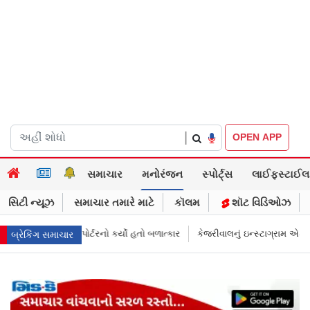
|
OPEN APP
સમાચાર
મનોરંજન
સ્પોર્ટ્સ
લાઈફસ્ટાઈલ
સિટી ન્યૂઝ
સમાચાર તમારે માટે
કૉલમ
શૉટ વિડિઓઝ
 હતો બળાત્કાર
કેજરીવાલનું ઇન્સ્ટાગ્રામ એકાઉન્ટ ભારતમાં રિસ્ટ્રિક્ટ થયું એમા 
બ્રેકિંગ સમાચાર