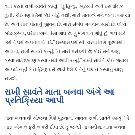
વાત કરતા રાખી સાવંતે કહ્યું, "હું હિન્દુ, ખ્રિસ્તી અને ઇસ્લામિક
હતી. કોઈપણ ધર્મમાં કંઈ ખોટું નથી. મારી માતાએ મને જન્મ આપ્યો
છે, અને મારું પોતાનું જીવન છે. મારો સંબંધ ભગવાન સાથે છે. લોકો
બોયફ્રેન્ડ, ઘરેણાં અને પૈસા શોધે છે. હું ભગવાન શોધું છું, ભલે મારે
ગમે તે ધર્મ અપનાવવો પડે." ઇસ્લામ ધર્મ સ્વીકારવા વિશે પૂછવામાં
આવતા, રાખી સાવંતે કહ્યું, "તે મારી પસંદગી છે; કોઈ મને આવું
કરવા માટે દબાણ કરવા નથી આવી રહ્યું." રાખી સાવંતે કોઈ જવાબ
આપ્યો નહીં કે તે હિન્દુ ધર્મ છોડી દેશે કે તેનું પાલન કરવાનું ચાલુ
રાખશે.
રાખી સાવંતે માતા બનવા અંગે આ
પ્રતિક્રિયા આપી
માતા બનવાની યોજના વિશે પૂછવામાં આવતા રાખી સાવંતે કહ્યું, "મેં
મારા એગઝ ફ્રીઝ કરી દીધા છે. હું જલ્દી મા બનીશ. માતા બનવા