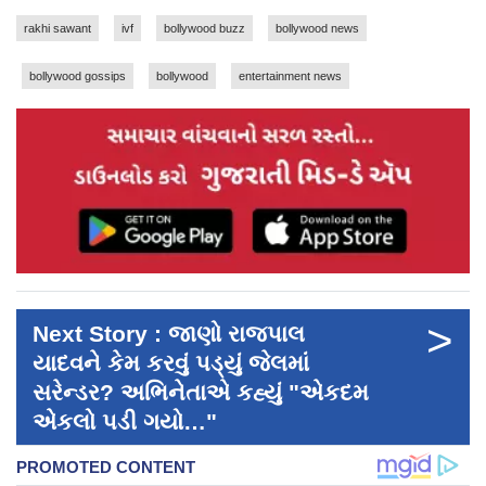
rakhi sawant
ivf
bollywood buzz
bollywood news
bollywood gossips
bollywood
entertainment news
>
Next Story : જાણો રાજપાલ
યાદવને કેમ કરવું પડ્યું જેલમાં
સરેન્ડર? અભિનેતાએ કહ્યું "એકદમ
એકલો પડી ગયો…"