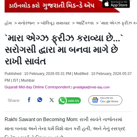
હોમ
>
મનોરંજન
>
બૉલિવૂડ સમાચાર
>
આર્ટિકલ્સ
>
`મારા એગ્ઝ ફ્રીઝ કરા
`મારા એગ્ઝ ફ્રીઝ કરાવ્યા છે...`
સરોગસી દ્વારા મા બનવા માગે છે
રાખી સાવંત
Published : 10 February, 2026 05:31 PM | Modified : 10 February, 2026 05:37
PM | IST | Mumbai
Gujarati Mid-day Online Correspondent
| gmddigital@mid-day.com
Share:
Follow Us
Rakhi Sawant on Becoming Mom: રાખી સાવંતે તાજેતરમાં
માતા બનવા અને તેના ધર્મ વિશે વાત કરી હતી, અને તેનું રસપ્રદ