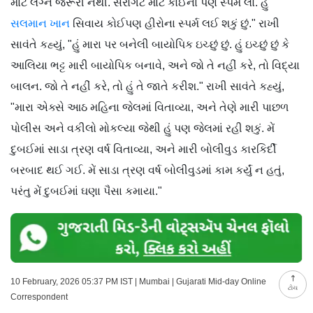
માટે લગ્ન જરૂરી નથી. સરોગેટ માટે કોઈના પણ સ્પર્મ લો. હું
સલમાન ખાન
સિવાય કોઈપણ હીરોના સ્પર્મ લઈ શકું છું." રાખી
સાવંતે કહ્યું, "હું મારા પર બનેલી બાયોપિક ઇચ્છું છું. હું ઇચ્છું છું કે
આલિયા ભટ્ટ મારી બાયોપિક બનાવે, અને જો તે નહીં કરે, તો વિદ્યા
બાલન. જો તે નહીં કરે, તો હું તે જાતે કરીશ." રાખી સાવંતે કહ્યું,
"મારા એક્સે આઠ મહિના જેલમાં વિતાવ્યા, અને તેણે મારી પાછળ
પોલીસ અને વકીલો મોકલ્યા જેથી હું પણ જેલમાં રહી શકું. મેં
દુબઈમાં સાડા ત્રણ વર્ષ વિતાવ્યા, અને મારી બોલીવુડ કારકિર્દી
બરબાદ થઈ ગઈ. મેં સાડા ત્રણ વર્ષ બોલીવુડમાં કામ કર્યું ન હતું,
પરંતુ મેં દુબઈમાં ઘણા પૈસા કમાયા."
10 February, 2026 05:37 PM IST | Mumbai | Gujarati Mid-day Online
ટોચ
Correspondent