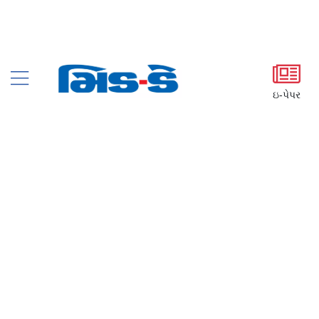
ઇ-પેપર