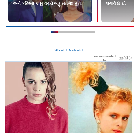
અને કરિશ્મા કપૂર વચ્ચે બહુ મતભેદ હતા
લગાવે છે ઘી
ADVERTISEMENT