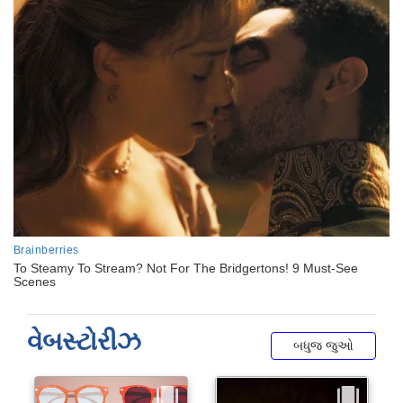
વેબસ્ટોરીઝ
બધુજ જુઓ