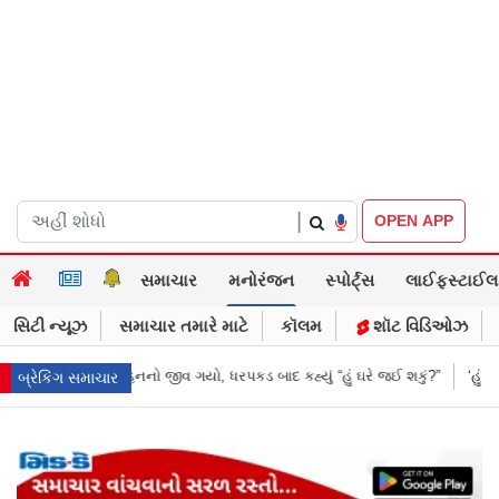
|
OPEN APP
સમાચાર
મનોરંજન
સ્પોર્ટ્સ
લાઈફસ્ટાઈલ
સિટી ન્યૂઝ
સમાચાર તમારે માટે
કૉલમ
શૉટ વિડિઓઝ
હ્યું “હું ઘરે જઈ શકું?”
‘હું બાબા બાગેશ્વર નથી...’: IIT દિલ્હીમાં વિદ્યાર્થીઓ 
બ્રેકિંગ સમાચાર