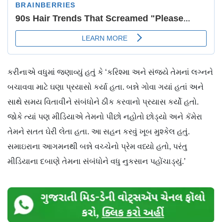
કરીનાએ વધુમાં જણાવ્યું હતું કે ‘કરિશ્મા અને સંજયે તેમનાં લગ્નને
બચાવવા માટે ઘણા પ્રયાસો કર્યા હતા. બન્ને ગોવા ગયાં હતાં અને
સાથે સમય વિતાવીને સંબંધોને ઠીક કરવાનો પ્રયાસ કર્યો હતો.
જોકે ત્યાં પણ મીડિયાએ તેમનો પીછો નહોતો છોડ્યો અને કૅમેરા
તેમને સતત ઘેરી લેતા હતા. આ સહન કરવું ખૂબ મુશ્કેલ હતું.
સમાઇરાના આગમનથી બન્ને વચ્ચેનો પ્રેમ વધ્યો હતો, પરંતુ
મીડિયાના દબાણે તેમના સંબંધોને વધુ નુકસાન પહોંચાડ્યું.’