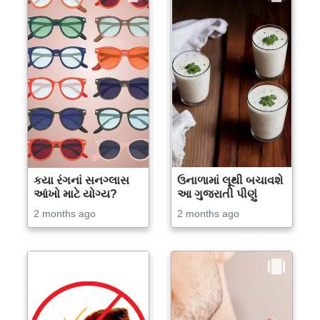
કયા રંગનાં સનગ્લાસ
ઉનાળામાં લૂથી બચાવશે
આંખો માટે યોગ્ય?
આ ગુજરાતી પીણું
2 months ago
2 months ago