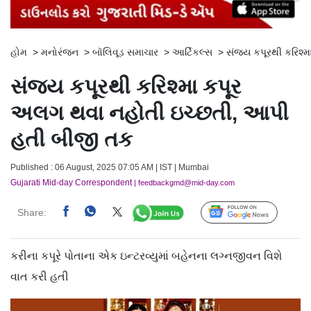
હોમ
>
મનોરંજન
>
બૉલિવૂડ સમાચાર
>
આર્ટિકલ્સ
>
સંજય કપૂરથી કરિશ્
સંજય કપૂરથી કરિશ્મા કપૂર
અલગ થવા નહોતી ઇચ્છતી, આપી
હતી બીજી તક
Published : 06 August, 2025 07:05 AM | IST | Mumbai
Gujarati Mid-day Correspondent
| feedbackgmd@mid-day.com
Share:
Follow Us
કરીના કપૂરે પોતાના એક ઇન્ટરવ્યુમાં બહેનના લગ્નજીવન વિશે
વાત કરી હતી