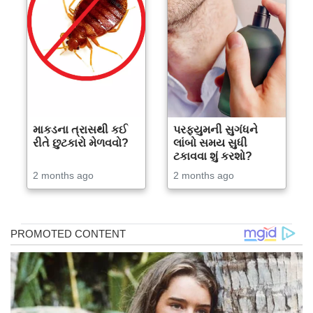
માકડના ત્રાસથી કઈ
પરફ્યુમની સુગંધને
રીતે છુટકારો મેળવવો?
લાંબો સમય સુધી
ટકાવવા શું કરશો?
2 months ago
2 months ago