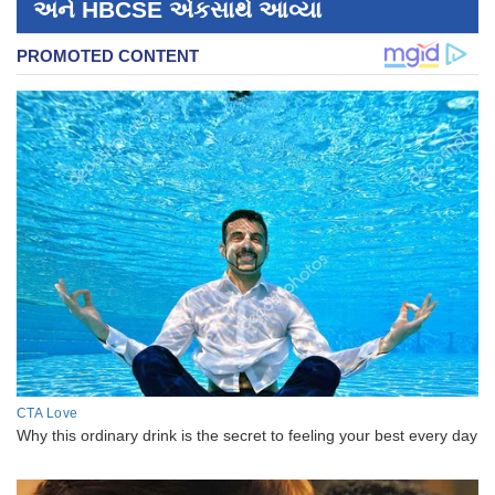
અને HBCSE એકસાથે આવ્યા