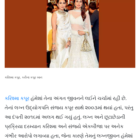
કરિશ્મા કપૂર, કરીના કપૂર ખાન
કરિશ્મા કપૂર
હંમેશાં તેના અંગત જીવનને લઈને ચર્ચામાં રહી છે.
તેનાં લગ્ન ઉદ્યોગપતિ સંજય કપૂર સાથે ૨૦૦૩માં થયાં હતાં, પરંતુ
આ દંપતી ૨૦૧૬માં અલગ થઈ ગયું હતું. લગ્ન અને છૂટાછેડાની
પ્રક્રિયા દરમ્યાન કરિશ્મા અને સંજયે એકબીજા પર અનેક
ગંભીર આરોપો લગાવ્યા હતા, જેના કારણે તેમનું લગ્નજીવન હંમેશાં