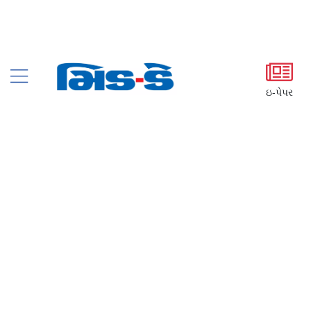
ઇ-પેપર