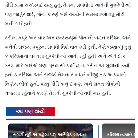
મીડિયામાં ચર્ચાસ્પદ રહ્યું હતું. તેમના સંબંધોમાં આવેલી મુશ્કેલીઓ
પણ જાહેર થઈ, જેના કારણે બન્ને વચ્ચેની સમસ્યાઓ વધુ મોટી
બની ગઈ હતી.
કરીના કપૂરે એક વાર એક ઇન્ટરવ્યુમાં પોતાની બહેન કરિશ્મા અને
બનેવી સંજય કપૂરના સંબંધો વિશે વાત કરી હતી. તેણે જણાવ્યું હતું
કે કરિશ્માનાં લગ્નમાં મુશ્કેલીઓ આવી રહી હતી અને એને ઠીક
કરવા માટે બન્નેએ ઘણા પ્રયાસો કર્યા હતા. કરીનાએ ખુલાસો કર્યો
હતો કે કરિશ્મા અને સંજયે તેમના સંબંધને બીજી તક આપવાનો
નિર્ણય લીધો હતો, પરંતુ મીડિયાનું દબાણ અને સતત લોકોની
નજરમાં રહેવાને કારણે તેમની મુશ્કેલીઓ વધી ગઈ હતી.
આ પણ વાંચો
સગાઈ તૂટી એ પહેલાં પણ અભિષેક બચ્ચન
કરિશ્મા ત્વચાને 