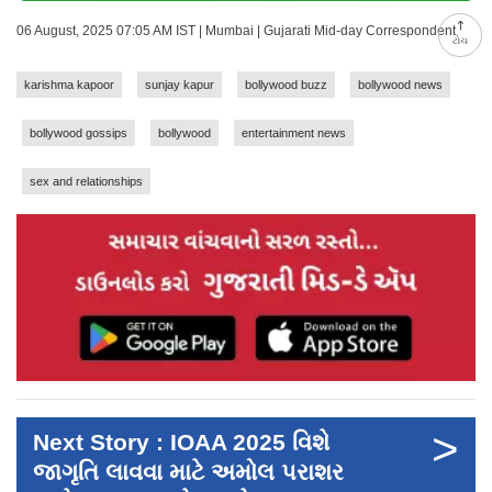
06 August, 2025 07:05 AM IST | Mumbai | Gujarati Mid-day Correspondent
ટોચ
karishma kapoor
sunjay kapur
bollywood buzz
bollywood news
bollywood gossips
bollywood
entertainment news
sex and relationships
>
Next Story : IOAA 2025 વિશે
જાગૃતિ લાવવા માટે અમોલ પરાશર