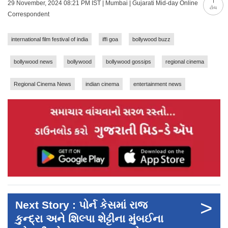
29 November, 2024 08:21 PM IST | Mumbai | Gujarati Mid-day Online
ટોચ
Correspondent
international film festival of india
iffi goa
bollywood buzz
bollywood news
bollywood
bollywood gossips
regional cinema
Regional Cinema News
indian cinema
entertainment news
>
Next Story : પોર્ન કેસમાં રાજ
કુન્દ્રા અને શિલ્પા શેટ્ટીના મુંબઈના