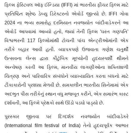
ફિલ્મ ફેસ્ટિવલ ઑફ ઈન્ડિયા (IFFI) માં ભારતીય ફીચર ફિલ્મ માટે
પ્રતિષ્ઠિત શ્રેષ્ઠ ડેબ્યુ ડિરેક્ટરનો એવોર્ડ જીત્યો છે. IFFI ગોવા
2024 ના ભવ્ય સમારોહ દરમિયાન નવજ્યોત બાંદીવાડેકરને આ
એવોર્ડ આપવામાં આવ્યો હતો, જ્યાં તેની ફિલ્મ ‘ઘરત ગણપતિ’
વિશ્વભરની 117 ફિલ્મોમાંથી ટોચની પાંચ એન્ટ્રીઓમાંની એક
તરીકે બહાર આવી હતી. વ્યાપકપણે ઉજવાતા ગણેશ ચતુર્થી
ઉત્સવના લેન્સ દ્વારા કૌટુંબિક મૂલ્યોની હૃદયસ્પર્શી થીમને
અન્વેષણ કરતી આ ફિલ્મ, માનવીય લાગણીઓના શક્તિશાળી
ચિત્રણ અને પારિવારિક સંબંધોને વ્યાખ્યાયિત કરતા બંધનો માટે
ટીકાકારોની પ્રશંસા મેળવી છે. સમકાલીન ભારતીય સિનેમામાં એક
અદભુત પીસ તરીકેનું સ્થાન વધુ મજબૂત કરીને, એક સમારંભ કાસ્ટ
દર્શાવતી, આ ફિલ્મે પ્રેક્ષકો સાથે ઊંડો પડઘો પાડ્યો છે.
પુરસ્કાર જીતવા પર દિગ્દર્શક નવજ્યોત બાંદીવાડેકરે
(International film festival of India) તેનો હૃદયપૂર્વક આભાર