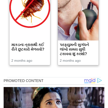
માકડના ત્રાસથી કઈ
પરફ્યુમની સુગંધને
રીતે છુટકારો મેળવવો?
લાંબો સમય સુધી
ટકાવવા શું કરશો?
2 months ago
2 months ago