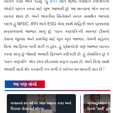
વ્યક્ત કર્યો અને કહ્યું “હું
IFFI
ખાતે શ્રેષ્ઠ નવોદિત નિર્દેશકનો
એવોર્ડ પ્રાપ્ત કરવા માટે ખુભ આભારી છું. આ માન્યતા એક સ્વપ્ન
સાકાર થાય છે, અને ભારતીય સિનેમાને સતત સમર્થન આપવા
બદલ હું NFDC, IFFI અને ESG ગોવા સાથે માહિતી અને પ્રસારણ
મંત્રાલયનો આભાર માનું છું. ‘ઘરત ગણપતિ’ની સમગ્ર ટીમનો
તેમના જુસ્સા અને સમર્પણ માટે ખૂબ ખૂબ આભાર. તેમની મહેનત
વિના આ ફિલ્મ બની શકી ન હોત. હું પ્રેક્ષકોનો પણ આભાર વ્યક્ત
કરવા માંગુ છું જેમણે અમારી ફિલ્મને સ્વીકારી છે. હું રોમાંચિત છું કે
‘ઘરત ગણપતિ’ એક છાપ છોડવામાં સફળ રહ્યા છે, અને વિશ્વ સાથે
અમારી વાર્તા શૅર કરવાની તક મળી તે ખરેખર સન્માનની વાત છે."
આ પણ વાંચો
લગાનનાં ૨૫ વર્ષ પર ખાસ સ્મારક કવર અને
ગ્રેજ્યુએશન પ્રો
પિક્ચર પોસ્ટકાર્ડ લૉન્ચ
ફિલ્મ `મર્સી` હવે