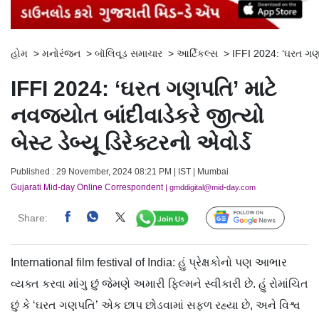
હોમ
>
મનોરંજન
>
બૉલિવૂડ સમાચાર
>
આર્ટિકલ્સ
>
IFFI 2024: ‘ઘરત ગણપત
IFFI 2024: ‘ઘરત ગણપતિ’ માટે
નવજ્યોત બાંદીવાડેકરે જીત્યો
બેસ્ટ ડેબ્યૂ ડિરેક્ટરનો એવોર્ડ
Published : 29 November, 2024 08:21 PM | IST | Mumbai
Gujarati Mid-day Online Correspondent
| gmddigital@mid-day.com
Share:
Follow Us
International film festival of India: હું પ્રેક્ષકોનો પણ આભાર
વ્યક્ત કરવા માંગુ છું જેમણે અમારી ફિલ્મને સ્વીકારી છે. હું રોમાંચિત
છું કે ‘ઘરત ગણપતિ’ એક છાપ છોડવામાં સફળ રહ્યા છે, અને વિશ્વ