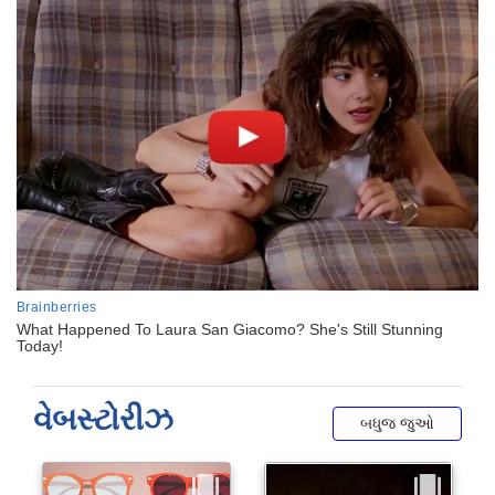
વેબસ્ટોરીઝ
બધુજ જુઓ