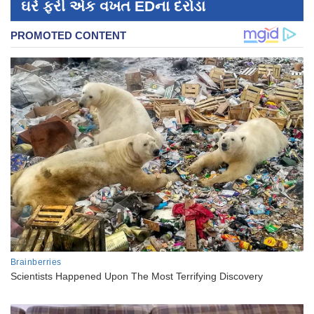
ઘરે ફરી એક વખત EDના દરોડા