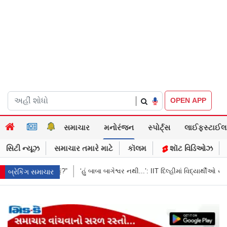
|
OPEN APP
સમાચાર
મનોરંજન
સ્પોર્ટ્સ
લાઈફસ્ટાઈલ
સિટી ન્યૂઝ
સમાચાર તમારે માટે
કૉલમ
શૉટ વિડિઓઝ
્વર નથી...’: IIT દિલ્હીમાં વિદ્યાર્થીઓ સાથે PM મોદીનો રમુજી સંવાદ
થાણે: શાળાના 
બ્રેકિંગ સમાચાર