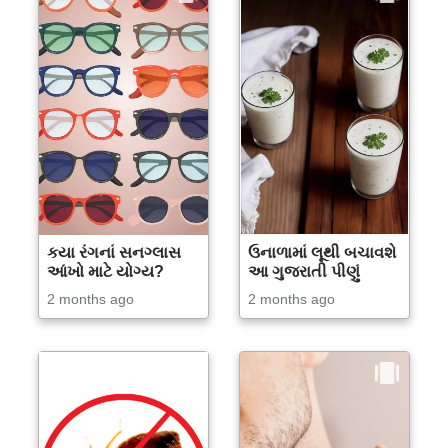
કયા રંગનાં સનગ્લાસ
ઉનાળામાં લૂથી બચાવશે
આંખો માટે યોગ્ય?
આ ગુજરાતી પીણું
2 months ago
2 months ago