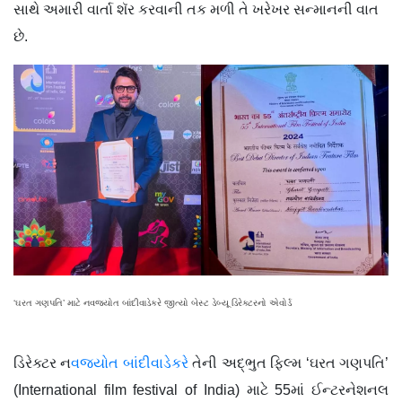
સાથે અમારી વાર્તા શૅર કરવાની તક મળી તે ખરેખર સન્માનની વાત
છે.
‘ઘરત ગણપતિ’ માટે નવજ્યોત બાંદીવાડેકરે જીત્યો બેસ્ટ ડેબ્યૂ ડિરેક્ટરનો એવોર્ડ
ડિરેક્ટર ન
વજ્યોત બાંદીવાડેકરે
તેની અદ્ભુત ફિલ્મ ‘ઘરત ગણપતિ’
(International film festival of India) માટે 55માં ઈન્ટરનેશનલ