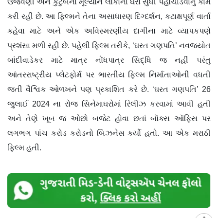
ઉજવણી અને કુટુંબના મૂલ્યોને લોકોના ઘરો સુધી પહોંચાડવાનું કામ
કરી રહી છે. આ ફિલ્મને તેના અસાધારણ દિગ્દર્શન, કટાક્ષપૂર્ણ વાર્તા
કહેવા માટે અને એક અવિસ્મરણીય દાગીના માટે વ્યાપકપણે
પ્રશંસા મળી રહી છે. પહેલી ફિલ્મ તરીકે, ‘ઘરત ગણપતિ’ નવજ્યોત
બાંદીવાડેકર માટે માત્ર નોંધપાત્ર સિદ્ધિ જ નહીં પરંતુ
આંતરરાષ્ટ્રીય પ્લેટફોર્મ પર ભારતીય ફિલ્મ નિર્માતાઓની વધતી
જતી વૈશ્વિક ઓળખને પણ પ્રકાશિત કરે છે. ‘ઘરત ગણપતિ’ 26
જુલાઈ 2024 ના રોજ સિનેમાઘરોમાં રિલીઝ કરવામાં આવી હતી
અને તેણે ખૂબ જ ઓછો બજેટ હોવા છતાં બૉક્સ ઑફિસ પર
લગભગ પાંચ કરોડ કરોડનો બિઝનેસ કર્યો હતો. આ એક મરાઠી
ફિલ્મ હતી.