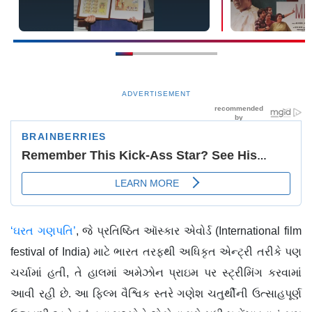
ADVERTISEMENT
‘ઘરત ગણપતિ’
, જે પ્રતિષ્ઠિત ઑસ્કાર એવોર્ડ (International film
festival of India) માટે ભારત તરફથી અધિકૃત એન્ટ્રી તરીકે પણ
ચર્ચામાં હતી, તે હાલમાં અમેઝોન પ્રાઇમ પર સ્ટ્રીમિંગ કરવામાં
આવી રહી છે. આ ફિલ્મ વૈશ્વિક સ્તરે ગણેશ ચતુર્થીની ઉત્સાહપૂર્ણ