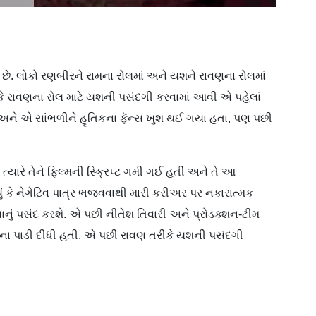
ો છે. લોકો રણબીરને રામના રોલમાં અને યશને રાવણના રોલમાં
કે રાવણના રોલ માટે યશની પસંદગી કરવામાં આવી એ પહેલાં
અને એ સાંભળીને હૃતિકના ફૅન્સ ખુશ થઈ ગયા હતા, પણ પછી
યારે તેને ફિલ્મની સ્ક્રિપ્ટ ગમી ગઈ હતી અને તે આ
યું કે નેગેટિવ પાત્ર ભજવવાથી મારી કરીઅર પર નકારાત્મક
ાનું પસંદ કરશે. એ પછી નીતેશ તિવારી અને પ્રોડક્શન-ટીમ
ની ના પાડી દીધી હતી. એ પછી રાવણ તરીકે યશની પસંદગી