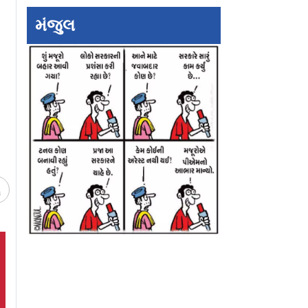
મંજુલ
માયણના
“પાર્ટનરને શરમમાં
Entertainment
ો અંત?
નાખવાનું બંધ કરો.. ”
Updates: છાવાના
હૃતિક રોશન ઉપર કંગના
ડિરેક્ટરની ફિલ્મમાં
રનૌતનો પારો છટક્યો
રોશન ચમકશે?
ચ