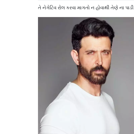
તે નેગેટિવ રોલ કરવા માગતો ન હોવાથી તેણે ના પાડ