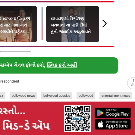
ંદ સાગરના પૌત્રએ
રામાયણમાં વિભીષણ
કેવો હશે રા
ણ માટે યશ અને
બનવાની ના પાડી દીધી
પહેલા ભાગન
્લવીને પર્ફેક્ટ
હતી જયદીપ અહલાવતે
ી ગણાવી છે
orrespondent
ટો
uzz
bollywood news
bollywood gossips
bollywood
entertainment news