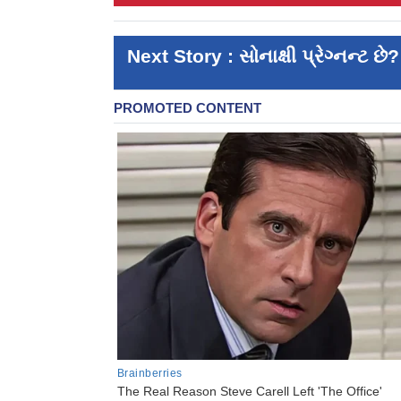
Next Story : સોનાક્ષી પ્રેગ્નન્ટ છે?