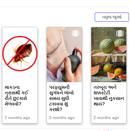
બધુજ જુઓ
માકડના
પરફ્યુમની
તરબૂચ અને
ત્રાસથી કઈ
સુગંધને લાંબો
શક્કરટેટી
રીતે છુટકારો
સમય સુધી
ખાવાથી નુકસાન
મેળવવો?
ટકાવવા શું
થાય?
કરશો?
2 months ago
2 months ago
2 months ago