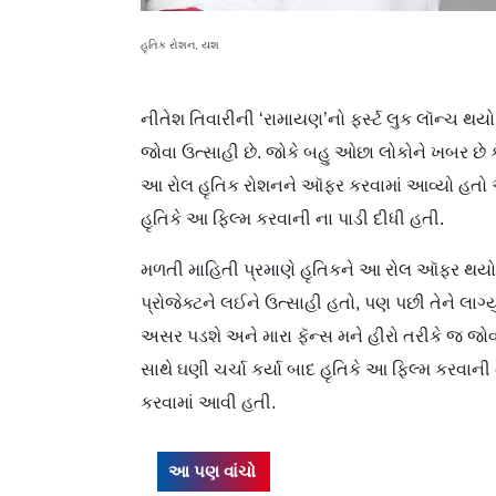
હૃતિક રોશન, યશ
નીતેશ તિવારીની ‘રામાયણ’નો ફર્સ્ટ લુક લૉન્ચ થય
જોવા ઉત્સાહી છે. જોકે બહુ ઓછા લોકોને ખબર છે 
આ રોલ હૃતિક રોશનને ઑફર કરવામાં આવ્યો હતો 
હૃતિકે આ ફિલ્મ કરવાની ના પાડી દીધી હતી.
મળતી માહિતી પ્રમાણે હૃતિકને આ રોલ ઑફર થયો ત્
પ્રોજેક્ટને લઈને ઉત્સાહી હતો, પણ પછી તેને લાગ્
અસર પડશે અને મારા ફૅન્સ મને હીરો તરીકે જ જોવ
સાથે ઘણી ચર્ચા કર્યા બાદ હૃતિકે આ ફિલ્મ કરવા
કરવામાં આવી હતી.
આ પણ વાંચો