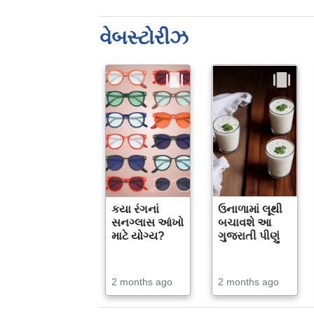
વેબસ્ટોરીઝ
કયા રંગનાં
ઉનાળામાં લૂથી
સનગ્લાસ આંખો
બચાવશે આ
માટે યોગ્ય?
ગુજરાતી પીણું
2 months ago
2 months ago