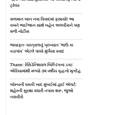
ટ્રેલર
સલમાન ખાન નવા વિવાદમાં ફસાયો! આ
વખતે ભાઈજાન સાથે બહેન અલવીરાને પણ
મળી નોટીસ
જ્યાફતઃ વસ્ત્રાલનું પ્રખ્યાત `ભાઉ કા
વડાપાંવ` એટલે પાક્કો મુંબૈયા સ્વાદ
Thane: રેસિડેન્શિયલ બિલ્ડિંગના ડક્ટ
એરિયામાંથી મળ્યો ૭૨ વર્ષીય વૃદ્ધનો મૃતદેહ
બૉમ્બની ધમકી બાદ મુંબઈમાં હાઈ ઍલર્ટ:
શહેરની સુરક્ષા વધારી તપાસ શરૂ, જુઓ
તસવીરો