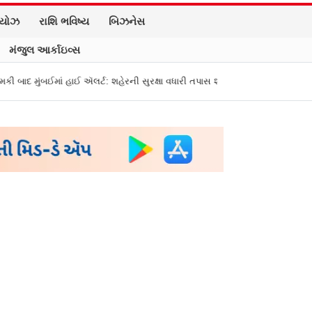
િયોઝ
રાશિ ભવિષ્ય
બિઝનેસ
મંજુલ આર્કાઇવ્સ
ઈ ઍલર્ટ: શહેરની સુરક્ષા વધારી તપાસ શરૂ, જુઓ તસવીરો
એક પર હુમલો, બધા પર હ