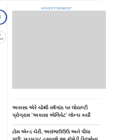
ADVERTISEMENT
are
અકાસા એરે ચોથી વર્ષગાંઠ પર લોયલ્ટી
પ્રોગ્રામ `અકાસા એલિવેટ` લૉન્ચ કર્યો
ટોમ એન્ડ ચેરી, અસંભાઉઉઉ અને પીધા
પછી: ખડખડાટ હસાવશે આ કૉમેડી ફિલ્મોના