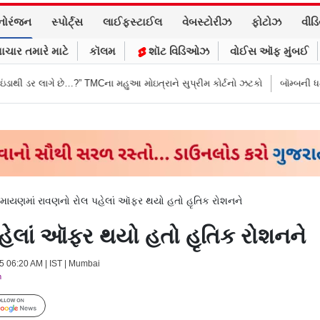
નોરંજન
સ્પોર્ટ્સ
લાઈફસ્ટાઈલ
વેબસ્ટોરીઝ
ફોટોઝ
વીડ
ાચાર તમારે માટે
કૉલમ
શૉટ વિડિઓઝ
વોઈસ ઑફ મુંબઈ
” TMCના મહુઆ મોઇત્રાને સુપ્રીમ કોર્ટનો ઝટકો
બૉમ્બની ધમકી બાદ મુંબઈમાં હા
ામાયણમાં રાવણનો રોલ પહેલાં ઑફર થયો હતો હૃતિક રોશનને
હેલાં ઑફર થયો હતો હૃતિક રોશનને
25 06:20 AM | IST | Mumbai
m
Follow Us