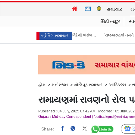
સમાચાર
મ
સિટી ન્યૂઝ
સમ
ે આપ્યો જવાબ, કહ્યું વિદેશી ભંડોળ…
“રાજકારણમાં તમને ઇંડાથી ડર લાગે છે…?
બ્રેકિંગ સમાચાર
હોમ
>
મનોરંજન
>
બૉલિવૂડ સમાચાર
>
આર્ટિકલ્સ
>
ર
રામાયણમાં રાવણનો રોલ પ
Published : 04 July, 2025 07:42 AM | Modified : 05 July, 20
Gujarati Mid-day Correspondent
| feedbackgmd@mid-day.co
Share: