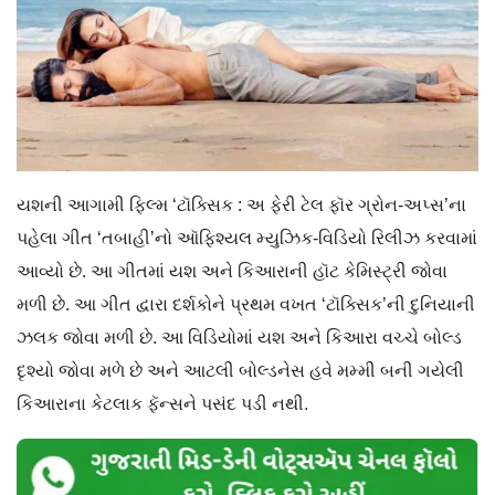
યશની આગામી ફિલ્મ ‘ટૉક્સિક : અ ફેરી ટેલ ફૉર ગ્રોન-અપ્સ’ના
પહેલા ગીત ‘તબાહી’નો ઑફિશ્યલ મ્યુઝિક-વિડિયો રિલીઝ કરવામાં
આવ્યો છે. આ ગીતમાં યશ અને કિઆરાની હૉટ કેમિસ્ટ્રી જોવા
મળી છે. આ ગીત દ્વારા દર્શકોને પ્રથમ વખત ‘ટૉક્સિક’ની દુનિયાની
ઝલક જોવા મળી છે. આ વિડિયોમાં યશ અને કિઆરા વચ્ચે બોલ્ડ
દૃશ્યો જોવા મળે છે અને આટલી બોલ્ડનેસ હવે મમ્મી બની ગયેલી
કિઆરાના કેટલાક ફૅન્સને પસંદ પડી નથી.