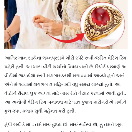
આમિર ખાન સાથેના લગ્નપ્રસંગે ગૌરી સ્પૅટે રુબી-જડિત વેડિંગ રિંગ
પહેરી હતી. આ ખાસ વીંટી ચર્ચાનો વિષય બની છે. રિપોર્ટ પ્રમાણે આ
વીંટીમાં જડાયેલો રુબી મડાગાસ્કરથી મગાવવામાં આવ્યો હતો અને
એને મેળવવામાં લગભગ ૩ મહિનાથી વધુ સમય લાગ્યો હતો. આ
વીંટીને રૉયલ લુક આપવા માટે ખાસ રીતે તૈયાર કરવામાં આવી હતી.
આ અનોખી વેડિંગ રિંગ બનાવવા માટે ૧૩૧ કુશળ કારીગરોએ મળીને
કુલ ૨૫૬ કલાક સુધી મહેનત કરી હતી.
હૅપી બર્થ-ડે મા... તમે મારું હૃદય છો, મારું સર્વસ્વ છો, હું તમને ખૂબ