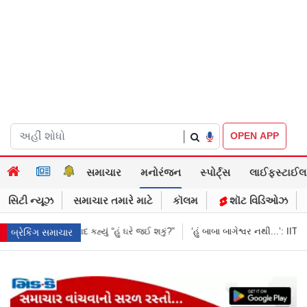
|
OPEN APP
સમાચાર
મનોરંજન
સ્પોર્ટ્સ
લાઈફસ્ટાઈલ
સિટી ન્યૂઝ
સમાચાર તમારે માટે
કૉલમ
શૉટ વિડિઓઝ
?”
‘હું બાબા બાગેશ્વર નથી...’: IIT દિલ્હીમાં વિદ્યાર્થીઓ સાથે PM મોદીનો રમુજી સં
બ્રેકિંગ સમાચાર