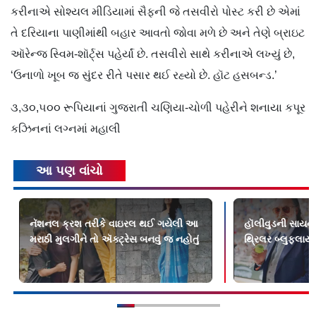
કરીનાએ સોશ્યલ મીડિયામાં સૈફની જે તસવીરો પોસ્ટ કરી છે એમાં
તે દરિયાના પાણીમાંથી બહાર આવતો જોવા મળે છે અને તેણે બ્રાઇટ
ઑરેન્જ સ્વિમ-શૉર્ટ્‌સ પહેર્યાં છે. તસવીરો સાથે કરીનાએ લખ્યું છે,
‘ઉનાળો ખૂબ જ સુંદર રીતે પસાર થઈ રહ્યો છે. હૉટ હસબન્ડ.’
૩,૩૦,૫૦૦ રૂપિયાનાં ગુજરાતી ચણિયા-ચોળી પહેરીને શનાયા કપૂર
કઝિનનાં લગ્નમાં મહાલી
આ પણ વાંચો
નૅશનલ ક્રશ તરીકે વાઇરલ થઈ ગયેલી આ
હૉલીવુડની સાયન
મરાઠી મુલગીને તો ઍક્ટ્રેસ બનવું જ નહોતું
થ્રિલર બ્લુફ્લાય