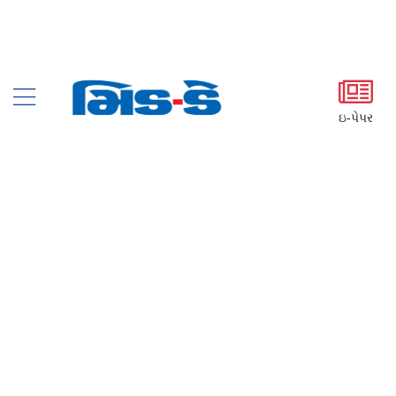
ઇ-પેપર