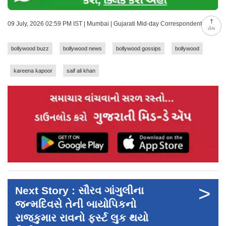
09 July, 2026 02:59 PM IST | Mumbai | Gujarati Mid-day Correspondent
ટોચ
bollywood buzz
bollywood news
bollywood gossips
bollywood
kareena kapoor
saif ali khan
>
Next Story : સૌરવ ગાંગુલીના
જન્મદિવસે તેની બાયોપિકનો
રાજકુમાર રાવનો ફર્સ્ટ લુક થયો