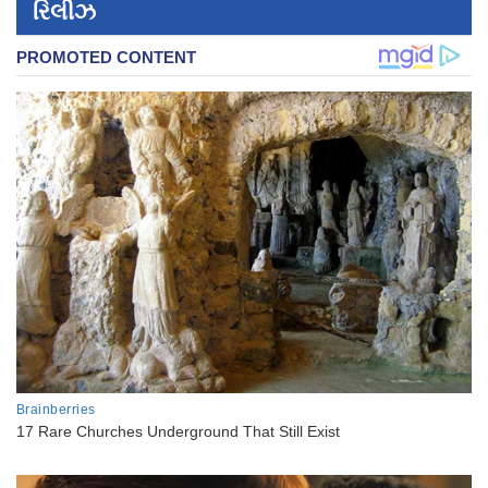
રિલીઝ