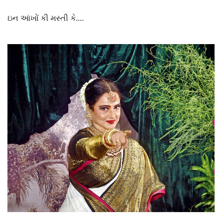
ઇન આંખોં કી મસ્તી કે....