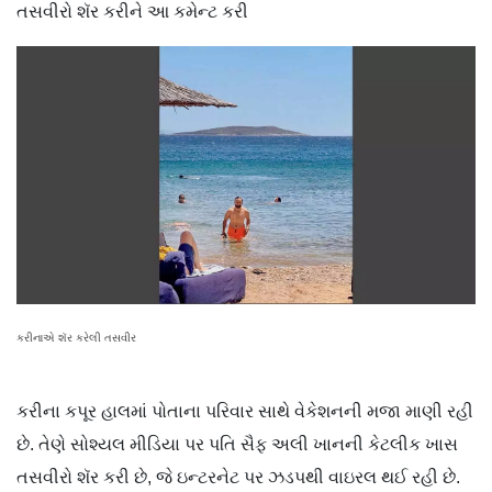
તસવીરો શૅર કરીને આ કમેન્ટ કરી
કરીનાએ શૅર કરેલી તસવીર
કરીના કપૂર હાલમાં પોતાના પરિવાર સાથે વેકેશનની મજા માણી રહી
છે. તેણે સોશ્યલ મીડિયા પર પતિ સૈફ અલી ખાનની કેટલીક ખાસ
તસવીરો શૅર કરી છે, જે ઇન્ટરનેટ પર ઝડપથી વાઇરલ થઈ રહી છે.