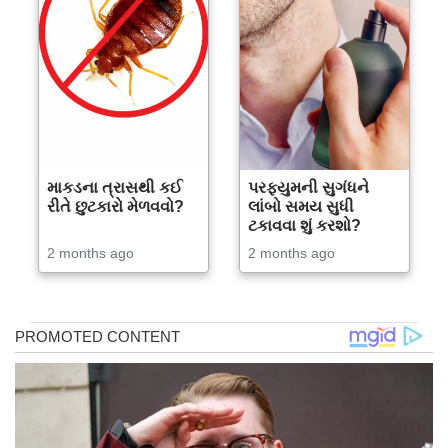
માકડના ત્રાસથી કઈ
પરફ્યુમની સુગંધને
રીતે છુટકારો મેળવવો?
લાંબો સમય સુધી
ટકાવવા શું કરશો?
2 months ago
2 months ago