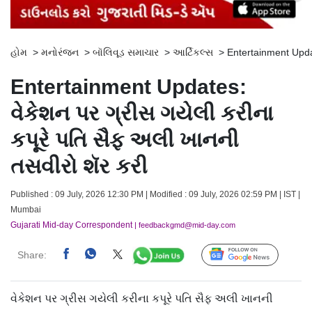
હોમ
>
મનોરંજન
>
બૉલિવૂડ સમાચાર
>
આર્ટિકલ્સ
>
Entertainment Upda
Entertainment Updates:
વેકેશન પર ગ્રીસ ગયેલી કરીના
કપૂરે પતિ સૈફ અલી ખાનની
તસવીરો શૅર કરી
Published : 09 July, 2026 12:30 PM | Modified : 09 July, 2026 02:59 PM | IST |
Mumbai
Gujarati Mid-day Correspondent
| feedbackgmd@mid-day.com
Share:
Follow Us
વેકેશન પર ગ્રીસ ગયેલી કરીના કપૂરે પતિ સૈફ અલી ખાનની