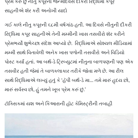
પ્રેમ કરું છું નીતુ કપૂરના જન્મદિવસે દીકરી રિદ્ધિમા કપૂર
સાહનીએ શૅર કરી અનોખી યાદો
ગઈ કાલે નીતુ કપૂરની ૬૮મી વર્ષગાંઠ હતી. આ દિવસે નીતુની દીકરી
રિદ્ધિમા કપૂર સાહનીએ તેની મમ્મીની ખાસ તસવીરો શૅર કરીને
પ્રેમભર્યો શુભેચ્છા સંદેશ આપ્યો છે. રિદ્ધિમાએ સોશ્યલ મીડિયામાં
મમ્મી સાથે વિતાવેલી અનેક ખાસ પળોની તસવીરો અને વિડિયો
પોસ્ટ કર્યાં હતાં. આ બર્થ-ડે ટ્રિબ્યુટમાં નીતુના બાળપણની પણ એક
તસવીર હતી જેમાં તે બાળકલાકાર તરીકે જોવા મળે છે. આ રીલ
સાથે રિદ્ધિમાએ લખ્યું હતું કે ‘હૅપી બર્થ-ડે મા... તમે મારું હૃદય છો,
મારું સર્વસ્વ છો, હું તમને ખૂબ પ્રેમ કરું છું.’
ટૉક્સિકમાં યશ અને કિઆરાની હૉટ કેમિસ્ટ્રીની તબાહી