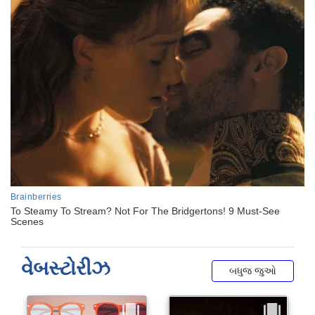
વેબસ્ટોરીઝ
બધુજ જુઓ