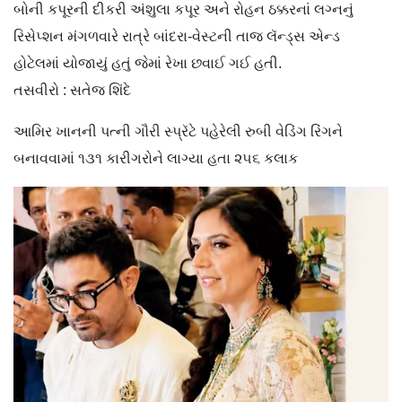
બોની કપૂરની દીકરી અંશુલા કપૂર અને રોહન ઠક્કરનાં લગ્નનું
રિસેપ્શન મંગળવારે રાત્રે બાંદરા-વેસ્ટની તાજ લૅન્ડ્સ એન્ડ
હોટેલમાં યોજાયું હતું જેમાં રેખા છવાઈ ગઈ હતી.
તસવીરો : સતેજ શિંદે
આમિર ખાનની પત્ની ગૌરી સ્પ્રૅટે પહેરેલી રુબી વેડિંગ રિંગને
બનાવવામાં ૧૩૧ કારીગરોને લાગ્યા હતા ૨૫૬ કલાક