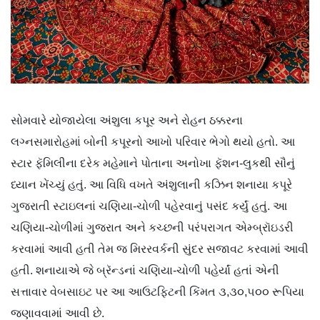
સોમવારે યોજાયેલા અંશુલા કપૂર અને રોહન ઠક્કરના
લગ્નસમારોહમાં બોની કપૂરનો આખો પરિવાર ભેગો થયો હતો. આ
સ્ટાર ફૅમિલીના દરેક મહેમાને પોતાના અનોખા ફૅશન-લુકથી સૌનું
ધ્યાન ખેંચ્યું હતું. આ વિધિ વખતે અંશુલાની કઝિન શનાયા કપૂરે
ગુજરાતી સ્ટાઇલનાં ચણિયા-ચોળી પહેરવાનું પસંદ કર્યું હતું. આ
ચણિયા-ચોળીમાં ગુજરાત અને કચ્છની પરંપરાગત એમ્બ્રૉઇડરી
કરવામાં આવી હતી તેમ જ મિરરવર્કની સુંદર સજાવટ કરવામાં આવી
હતી. શનાયાએ જે બ્રૅન્ડનાં ચણિયા-ચોળી પહેર્યાં હતાં એની
સત્તાવાર વેબસાઇટ પર આ આઉટફિટની કિંમત ૩,૩૦,૫૦૦ રૂપિયા
જણાવવામાં આવી છે.