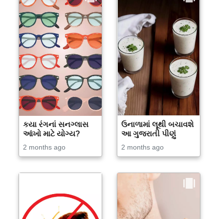
કયા રંગનાં સનગ્લાસ
ઉનાળામાં લૂથી બચાવશે
આંખો માટે યોગ્ય?
આ ગુજરાતી પીણું
2 months ago
2 months ago