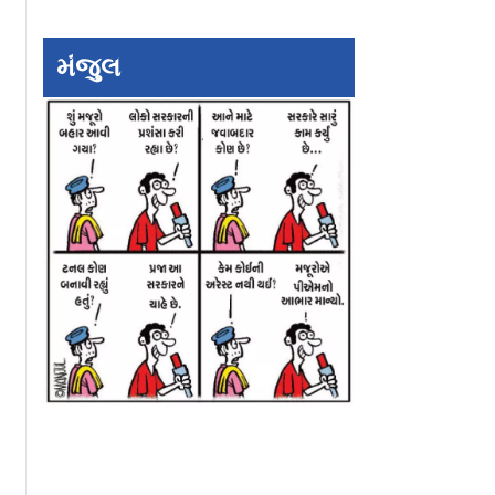
રીરિલીઝ થશે આવારાપન
મંજુલ