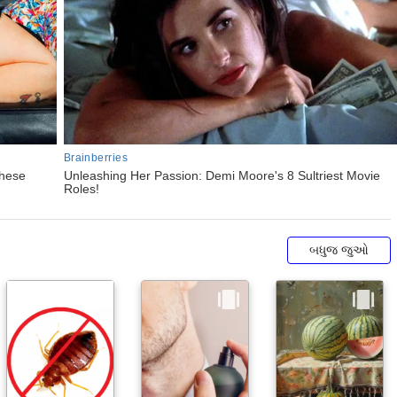
બધુજ જુઓ