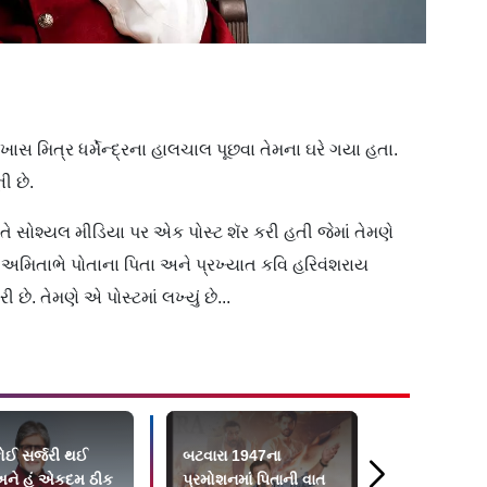
ાસ મિત્ર ધર્મેન્દ્રના હાલચાલ પૂછવા તેમના ઘરે ગયા હતા.
ી છે.
તે સોશ્યલ મીડિયા પર એક પોસ્ટ શૅર કરી હતી જેમાં તેમણે
ં અમિતાભે પોતાના પિતા અને પ્રખ્યાત કવિ હરિવંશરાય
ે. તેમણે એ પોસ્ટમાં લખ્યું છે...
કોઈ સર્જરી થઈ
બટવારા 1947ના
પાપાને બહુ યા
ને હું એકદમ ઠીક
પ્રમોશનમાં પિતાની વાત