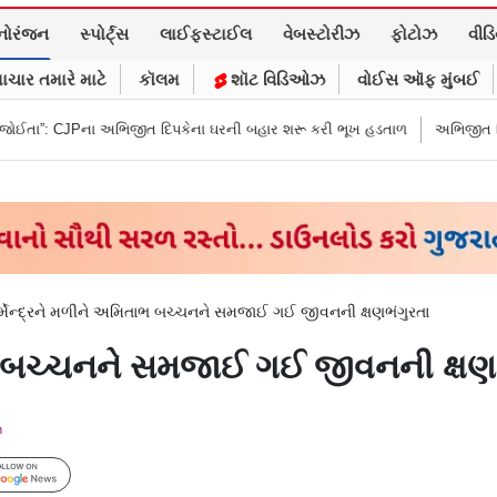
નોરંજન
સ્પોર્ટ્સ
લાઈફસ્ટાઈલ
વેબસ્ટોરીઝ
ફોટોઝ
વીડ
ાચાર તમારે માટે
કૉલમ
શૉટ વિડિઓઝ
વોઈસ ઑફ મુંબઈ
જીત દિપકેના ઘરની બહાર શરૂ કરી ભૂખ હડતાળ
અભિજીત દિપકેએ CJPની નવી નીત
ર્મેન્દ્રને મળીને અમિતાભ બચ્ચનને સમજાઈ ગઈ જીવનની ક્ષણભંગુરતા
તાભ બચ્ચનને સમજાઈ ગઈ જીવનની ક્ષણ
m
Follow Us