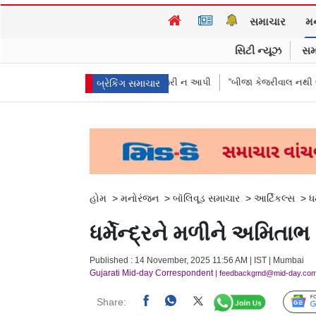
સમાચાર
મ
સિટી ન્યૂઝ
સમ
 પૈસા મોકલાવ્યા પણ હાજરી ન આપી
“બીજા કેજરીવાલ નથી જોઈતા”: CJPના અભિ
બ્રેકિંગ સમાચાર
હોમ
>
મનોરંજન
>
બૉલિવૂડ સમાચાર
>
આર્ટિકલ્સ
>
ધ
ધર્મેન્દ્રને મળીને અમિ
Published : 14 November, 2025 11:56 AM | IST | Mumbai
Gujarati Mid-day Correspondent
| feedbackgmd@mid-day.co
Share: