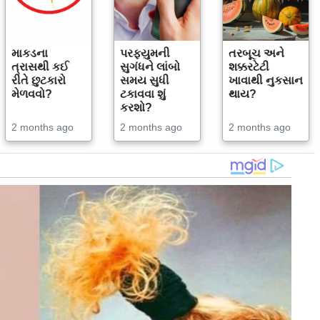
માકડના
પરફ્યુમની
તરબૂચ અને
ત્રાસથી કઈ
સુગંધને લાંબો
શક્કરટેટી
રીતે છુટકારો
સમય સુધી
ખાવાથી નુકસાન
મેળવવો?
ટકાવવા શું
થાય?
કરશો?
2 months ago
2 months ago
2 months ago