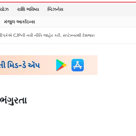
િયોઝ
રાશિ ભવિષ્ય
બિઝનેસ
મંજુલ આર્કાઇવ્સ
િ જાહેર કરી, સપ્ટેમ્બરથી દેશભારમાં થશે શરૂ
તુકારામ મુંઢે On Fire: "સરકા
ભંગુરતા