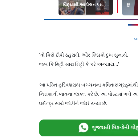
વિદ્યાર્થી-આંદોલન પર
છું
આખરે બોલવા લાગ્યા
સ્ટાર્સ
A
‘વો કિસે દોષી ઠહરાયે, ઔર કિસકો દુખ સુનાયે,
જબ કિ મિટ્ટી સાથ મિટ્ટી કે કરે અન્યાય...’
આ પંક્તિ હરિવંશરાય બચ્ચનના કવિતાસંગ્રહમાંથી
નિરાશાની ભાવના વ્યક્ત કરે છે. આ પોસ્ટમાં ભલે અ
ધર્મેન્દ્ર સાથે જોડીને જોઈ રહ્યા છે.