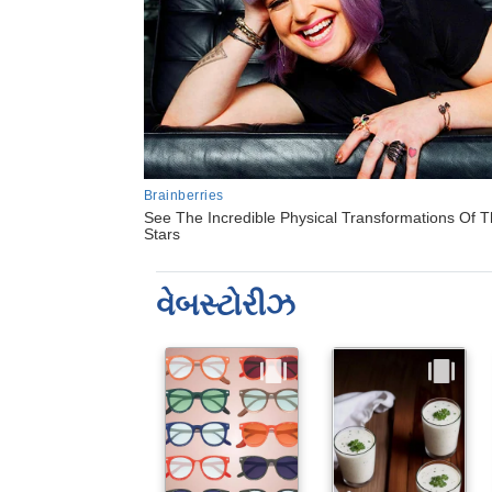
વેબસ્ટોરીઝ