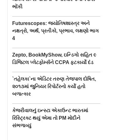
ભોંકી
Futurescopes: જ્યોતિષશાસ્ત્ર અને
નક્ષત્રો, અર્થ, પ્રતીકો, પ્રભાવ, લક્ષણો ભાગ
4
Zepto, BookMyShow, ઇન્ડિગો સહિત ૯
ડિજિટલ પ્લેટફોર્મ્સને CCPA ફટકાર્યો દંડ
`તહેલકા`ના એડિટર તરુણ તેજપાલ દોષિત,
૨૦૧૩માં જુનિયર રિપોર્ટરનો કર્યો હતો
બળાત્કાર
કેજરીવાલનું ઇન્સ્ટા એકાઉન્ટ ભારતમાં
રિસ્ટ્રિક્ટ થયું એમા તો PM મોદીને
સંભળાવ્યું
દ કરું છું
આવારાપન 2ની પહેલાં
શ્રદ્ધા કપૂરની નાગ
નહીં પણ પછી થિયેટરમાં
બનવાની જ છે