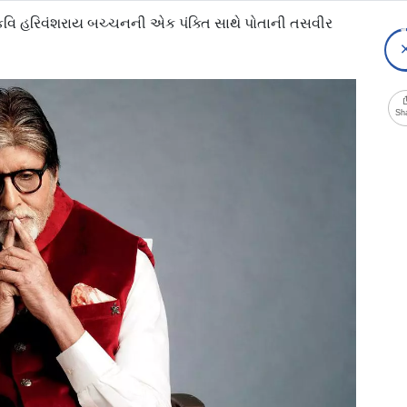
 કવિ હરિવંશરાય બચ્ચનની એક પંક્તિ સાથે પોતાની તસવીર
Sh