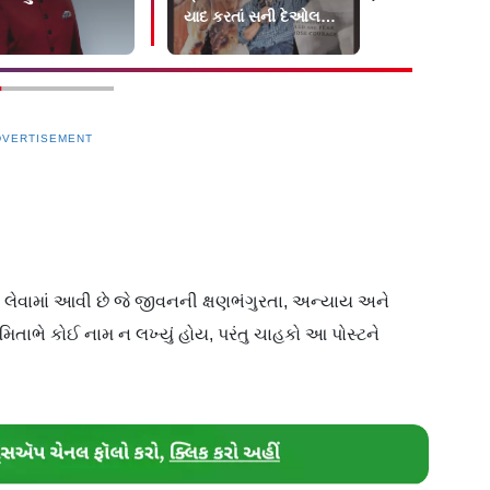
યાદ કરતાં સની દેઓલનું
નિવેદન ચર્ચામાં
DVERTISEMENT
 લેવામાં આવી છે જે જીવનની ક્ષણભંગુરતા, અન્યાય અને
મિતાભે કોઈ નામ ન લખ્યું હોય, પરંતુ ચાહકો આ પોસ્ટને