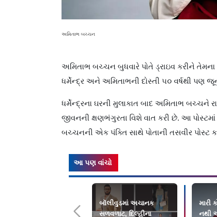
અમિતાભ બચ્ચન
અમિતાભ બચ્ચન બુધવારે પોતે ડ્રાઇવ કરીને તેમના ખ
ધર્મેન્દ્ર અને અમિતાભની દોસ્તી ૫૦ વર્ષથી પણ જૂન
ધર્મેન્દ્રના ઘરની મુલાકાત બાદ અમિતાભ બચ્ચને રા
જીવનની ક્ષણભંગુરતા વિશે વાત કરી છે. આ પોસ્ટમા
બચ્ચનની એક પંક્તિ સાથે પોતાની તસવીર પોસ્ટ કરી છ
આ પણ વાંચો
બૉલીવુડમાં અચાનક
મારી 
સળવળાટ, દિલ્હીના
નથી અ