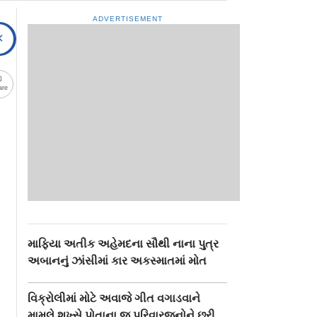
ADVERTISEMENT
are
માફિયા અતીક અહેમદના સૌથી નાના પુત્ર
અબાનનું ઝાંસીમાં કાર અકસ્માતમાં મોત
વિક્રોલીમાં મોટે અવાજે ગીત વગાડવાને
મામલે શખ્સે પોતાના જ પરિવારજનોને છરી