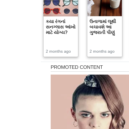
કયા રંગનાં
ઉનાળામાં લૂથી
સનગ્લાસ આંખો
બચાવશે આ
માટે યોગ્ય?
ગુજરાતી પીણું
2 months ago
2 months ago