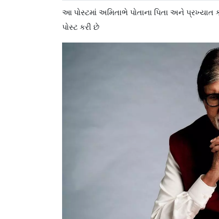
આ પોસ્ટમાં અમિતાભે પોતાના પિતા અને પ્રખ્યાત
પોસ્ટ કરી છે