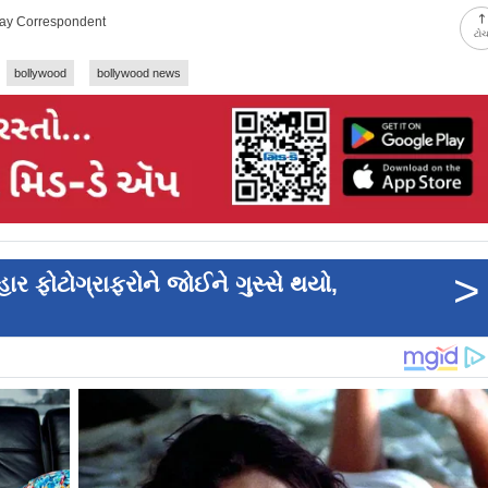
day Correspondent
ટો
bollywood
bollywood news
>
 ફોટોગ્રાફરોને જોઈને ગુસ્સે થયો,