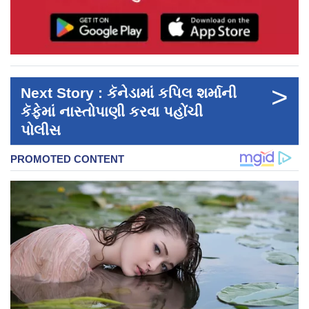
>
Next Story : કૅનેડામાં કપિલ શર્માની
કૅફેમાં નાસ્તોપાણી કરવા પહોંચી
પોલીસ