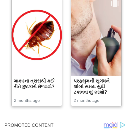
માકડના ત્રાસથી કઈ
પરફ્યુમની સુગંધને
રીતે છુટકારો મેળવવો?
લાંબો સમય સુધી
ટકાવવા શું કરશો?
2 months ago
2 months ago