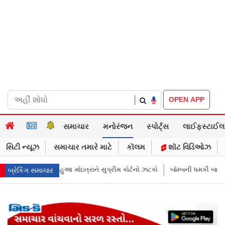
|
OPEN APP
સમાચાર
મનોરંજન
સ્પોર્ટ્સ
લાઈફસ્ટાઈલ
સિટી ન્યૂઝ
સમાચાર તમારે માટે
કૉલમ
શૉટ વિડિઓઝ
મ કોર્ટનો ઝટકો
બૉમ્બની ધમકી બાદ મુંબઈમાં હાઈ ઍલર્ટ: શહેરની સુરક્ષા વધારી
બ્રેકિંગ સમાચાર