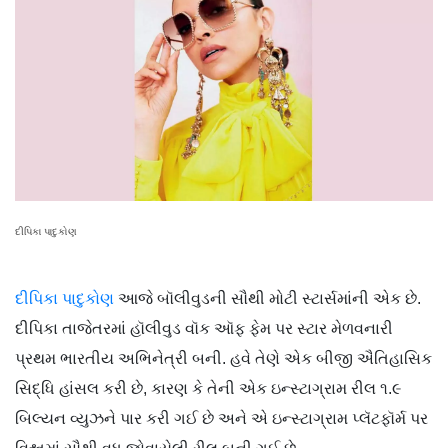
દીપિકા પાદુકોણ
દીપિકા પાદુકોણ
આજે બૉલીવુડની સૌથી મોટી સ્ટાર્સમાંની એક છે.
દીપિકા તાજેતરમાં હૉલીવુડ વૉક ઑફ ફેમ પર સ્ટાર મેળવનારી
પ્રથમ ભારતીય અભિનેત્રી બની. હવે તેણે એક બીજી ઐતિહાસિક
સિદ્ધિ હાંસલ કરી છે, કારણ કે તેની એક ઇન્સ્ટાગ્રામ રીલ ૧.૯
બિલ્યન વ્યુઝને પાર કરી ગઈ છે અને એ ઇન્સ્ટાગ્રામ પ્લૅટફૉર્મ પર