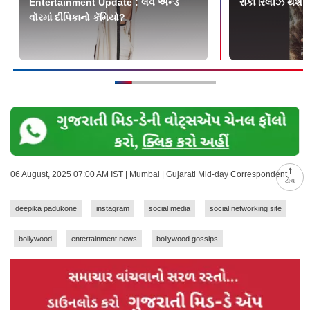
Entertainment Update : લવ એન્ડ
રાકા રિલીઝ થશે બ
વૉરમાં દીપિકાનો કૅમિયો?
06 August, 2025 07:00 AM IST | Mumbai | Gujarati Mid-day Correspondent
ટોચ
deepika padukone
instagram
social media
social networking site
bollywood
entertainment news
bollywood gossips