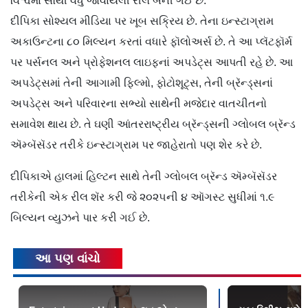
વિશ્વમાં સૌથી વધુ જોવાયેલી રીલ બની ગઈ છે.
દીપિકા સોશ્યલ મીડિયા પર ખૂબ સક્રિય છે. તેના ઇન્સ્ટાગ્રામ
અકાઉન્ટના ૮૦ મિલ્યન કરતાં વધારે ફૉલોઅર્સ છે. તે આ પ્લૅટફૉર્મ
પર પર્સનલ અને પ્રોફેશનલ લાઇફનાં અપડેટ્સ આપતી રહે છે. આ
અપડેટ્સમાં તેની આગામી ફિલ્મો, ફોટોશૂટ્સ, તેની બ્રૅન્ડ્સનાં
અપડેટ્સ અને પરિવારના સભ્યો સાથેની મજેદાર વાતચીતનો
સમાવેશ થાય છે. તે ઘણી આંતરરાષ્ટ્રીય બ્રૅન્ડ્સની ગ્લોબલ બ્રૅન્ડ
ઍમ્બૅસૅડર તરીકે ઇન્સ્ટાગ્રામ પર જાહેરાતો પણ શેર કરે છે.
દીપિકાએ હાલમાં હિલ્ટન સાથે તેની ગ્લોબલ બ્રૅન્ડ ઍમ્બૅસૅડર
તરીકેની એક રીલ શૅર કરી જે ૨૦૨૫ની ૪ ઑગસ્ટ સુધીમાં ૧.૯
બિલ્યન વ્યુઝને પાર કરી ગઈ છે.
આ પણ વાંચો