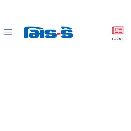
ઇ-પેપર