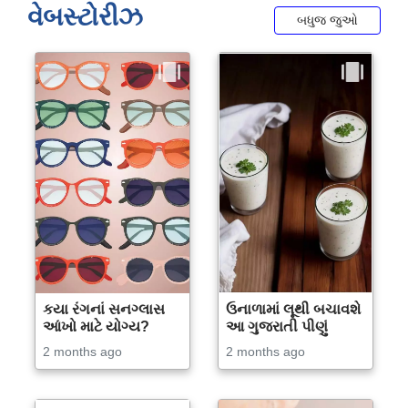
વેબસ્ટોરીઝ
બધુજ જુઓ
કયા રંગનાં સનગ્લાસ
ઉનાળામાં લૂથી બચાવશે
આંખો માટે યોગ્ય?
આ ગુજરાતી પીણું
2 months ago
2 months ago