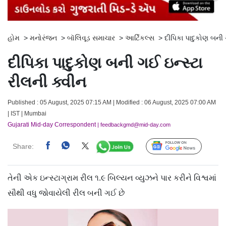
હોમ
>
મનોરંજન
>
બૉલિવૂડ સમાચાર
>
આર્ટિકલ્સ
>
દીપિકા પાદુકોણ બની 
દીપિકા પાદુકોણ બની ગઈ ઇન્સ્ટા
રીલની ક્વીન
Published : 05 August, 2025 07:15 AM | Modified : 06 August, 2025 07:00 AM
| IST | Mumbai
Gujarati Mid-day Correspondent
| feedbackgmd@mid-day.com
Share:
Follow Us
તેની એક ઇન્સ્ટાગ્રામ રીલ ૧.૯ બિલ્યન વ્યુઝને પાર કરીને વિશ્વમાં
સૌથી વધુ જોવાયેલી રીલ બની ગઈ છે