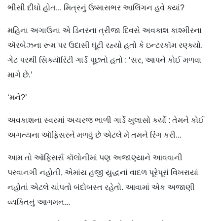
ભીંસી દીધો હોત... મિત્રનું ઉષ્માસભર આલિંગન હવે ક્યાં?
મહિના અગાઉના એ ડિનરના ત્રીજા દિવસે અવકાશ કાશ્મીરના
ઍરબેઝના રૂમ પર ઉદાસી ઘૂંટી રહ્યો હતો કે ઇન્ટરકૉમ રણ્ક્યો.
ગેટ પરથી સિક્યૉરિટી ગાર્ડ પૂછતો હતો : ‘સર, આપને કોઈ મળવા
માગે છે.’
‘મને?’
અવકાશના સ્વરમાં અચરજ ભાળી ગાર્ડે ખુલાસો કર્યો : તેમને કોઈ
અગત્યના ઑફિસરને મળવું છે એટલે મેં તમને રિંગ કરી...
આમ તો ઑફિસર્સ કૉલોનીમાં પણ અજાણ્યાને આવવાની
પરવાનગી નહોતી, એમાંય હજી યુદ્ધનાં વાદળ પૂરેપૂરાં વિખરાયાં
નહોતાં એટલે ચાંપતો બંદોબસ્ત રહેતો. આવામાં એક અજાણી
વ્યક્તિનું આગમન...