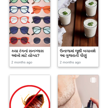
કયા રંગનાં સનગ્લાસ
ઉનાળામાં લૂથી બચાવશે
આંખો માટે યોગ્ય?
આ ગુજરાતી પીણું
2 months ago
2 months ago