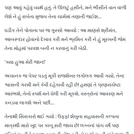
પણ આવું કહેવું વ્યર્થ હતું. તે ઊલટું હસીને, મને ભીંસીને વાત વાળી
લેશે ને હું રાબેતા મુજબ તેના ચાર્મમાં તણાતી જઈશ...
ઘડીક તેને પોતાના પર જ ગુસ્સો આવ્યો : આ માણસે શ્રીમંત,
આબરૂદાર હોવાનો દેખાવ કરી મને ભ્રમિત કરી ને હું મૂરખની જેમ
તેના મોહમાં પરવશ બની ન કરવાનું કરી બેઠી.
‘ક્યા હુઆ મેરી જાન!’
અચાનક જ પેપર પડતું મૂકી રાજશેખર લગોલગ આવી ગયો. તેના
શ્વાસની ગરમી મને કેવી દહેકાવી રહી છે! હમણાં તે પ્રણયચેષ્ટા
આરંભશે, તેનો સ્પર્શ મને ઘેલી કરી મૂકશે. વસ્ત્રોનાં આવરણ મને
કનડવા લાગશે અને પછી...
તેનાથી સિસકારો થઈ ગયો : ઉફ્ફ! શેખુના સહવાસની કલ્પના
માત્રથી મારો ખુદ પર કાબૂ સરી જાય છે! લગ્નનાં પાંચ વર્ષે પણ