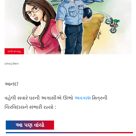
વાર્તા-સપ્તાહ
ઇલસ્ટ્રેશન
આનંદ!
વહેલી સવારે ઘરની અગાસીએ ઊભો
અવકાશ
મિત્રની
ચિરવિદાયને સંભારી રહ્યો :
આ પણ વાંચો