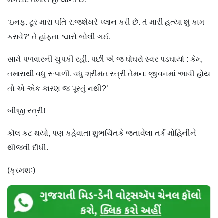
‘ઇનફ. ટૂર મારા પતિ રાજશેખરે પ્લાન કરી છે. તે મારી હત્યા શું કામ
કરાવે?’ તે હાંફતા શ્વાસે બોલી ગઈ.
સામે પળવારની ચુપકી રહી. પછી એ જ ઘોઘરો સ્વર પડઘાયો : કેમ,
તમારાથી વધુ રૂપાળી, વધુ શ્રીમંત સ્ત્રી તેમના જીવનમાં આવી હોય
તો એ એક કારણ જ પૂરતું નથી?’
બીજી સ્ત્રી!
કૉલ કટ થયો, પણ કહેવાતા શુભચિંતકે જતાવેલા તર્કે મોહિનીને
થીજવી દીધી.
(ક્રમશઃ)