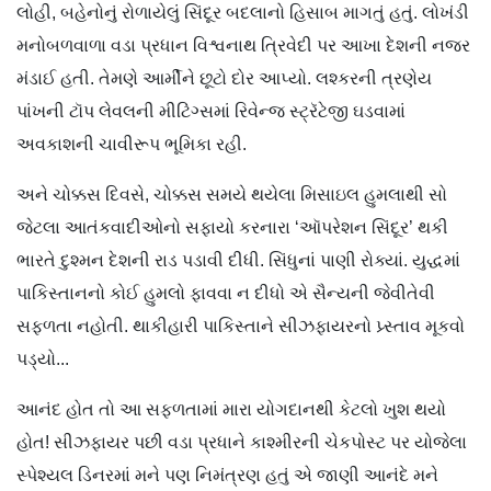
લોહી, બહેનોનું રોળાયેલું સિંદૂર બદલાનો હિસાબ માગતું હતું. લોખંડી
મનોબળવાળા વડા પ્રધાન વિશ્વનાથ ત્રિવેદી પર આખા દેશની નજર
મંડાઈ હતી. તેમણે આર્મીને છૂટો દોર આપ્યો. લશ્કરની ત્રણેય
પાંખની ટૉપ લેવલની મીટિંગ્સમાં રિવેન્જ સ્ટ્રૅટેજી ઘડવામાં
અવકાશની ચાવીરૂપ ભૂમિકા રહી.
અને ચોક્કસ દિવસે, ચોક્કસ સમયે થયેલા મિસાઇલ હુમલાથી સો
જેટલા આતંકવાદીઓનો સફાયો કરનારા ‘ઑપરેશન સિંદૂર’ થકી
ભારતે દુશ્મન દેશની રાડ પડાવી દીધી. સિંધુનાં પાણી રોક્યાં. યુદ્ધમાં
પાકિસ્તાનનો કોઈ હુમલો ફાવવા ન દીધો એ સૈન્યની જેવીતેવી
સફળતા નહોતી. થાકીહારી પાકિસ્તાને સીઝફાયરનો પ્ર્સ્તાવ મૂકવો
પડ્યો...
આનંદ હોત તો આ સફળતામાં મારા યોગદાનથી કેટલો ખુશ થયો
હોત! સીઝફાયર પછી વડા પ્રધાને કાશ્મીરની ચેકપોસ્ટ પર યોજેલા
સ્પેશ્યલ ડિનરમાં મને પણ નિમંત્રણ હતું એ જાણી આનંદે મને