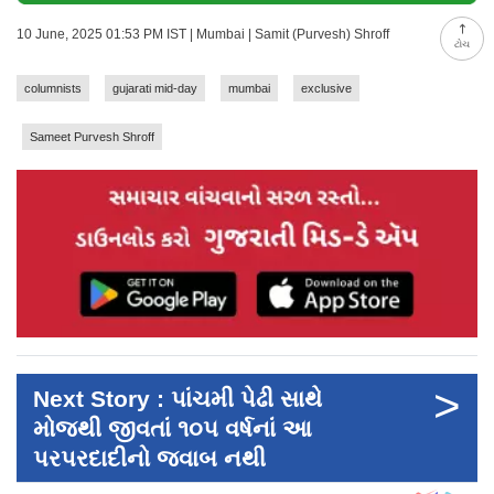
10 June, 2025 01:53 PM IST | Mumbai | Samit (Purvesh) Shroff
ટોચ
columnists
gujarati mid-day
mumbai
exclusive
Sameet Purvesh Shroff
>
Next Story : પાંચમી પેઢી સાથે
મોજથી જીવતાં ૧૦૫ વર્ષનાં આ
પરપરદાદીનો જવાબ નથી