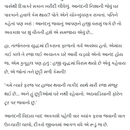
પાસેથી દિવાકરે મકાન ખરીદી લીધેલું. આનંદની નિશાની જેવું ઘર
પારકાને હવાલે કેમ થાય? પોતે એને ચોખ્ખુંચણક રાખતાં. પતિને
કહેતાં પણ ખરાં : આનંદનું જવાનું આપણને હજી વસમું લાગે છે તો
અવકાશ પર શું વીતતી હશે એ સમજાય એવું છે...
હા, તાજેતરના યુદ્ધમાં દીકરાના ફાળાનો ગર્વ અવશ્ય હતો. એમાંય
ગઈ કાલે તે રજા લઈ અચાનક ઘરે આવી ચડ્યો એનો આનંદ હોય
જ, એમ કુતૂહલ પણ હતું : હજી યુદ્ધમાં વિરામ થયો છે એવું કહેવાય
છે, એ જોતાં તને છુટ્ટી મળી કેમની!
‘ગમે ત્યારે ફરજ પર હાજર થવાની તાકીદ સાથે મારી રજા મંજૂર
થઈ છે... અને હું છુટ્ટીઓમાં ઘરે નથી રહેવાનો. અઠવાડિયાની ફૉરેન
ટૂર પર જવાનો છું.’
આનંદની વિદાય બાદ અવકાશે પહેલી વાર ક્યાંક ફરવા જવાની વાત
ઉચ્ચારી! ચાલો, દીકરો જીવનમાં આગળ વધે એ રૂડું જ છે.