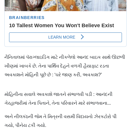
નૈનિતાલમાં પૅરાગ્લાઇડિંગ માટે નીકળેલો આનંદ બાઇક સાથે ઊછળી
ખીણમાં ખાબકે છે. તેના પાર્થિવ દેહને વળગી હૈયાફાટ રડતા
અવકાશને મોહિની પૂછે છે : ‘ઘરે જાણ કરી, અવકાશ?’
મોહિનીના સવાલે અવકાશે જાતને સંભાળવી પડી : આનંદની
ગેરહાજરીમાં તેના પિતાને, તેના પરિવારને મારે સંભાળવાના...
અને નીલકંઠની જેમ તે મિત્રની વસમી વિદાયનો ઝેરકટોરો પી
ગયો, પીનેય ટકી ગયો.