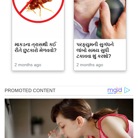
માકડના ત્રાસથી કઈ
પરફ્યુમની સુગંધને
રીતે છુટકારો મેળવવો?
લાંબો સમય સુધી
ટકાવવા શું કરશો?
2 months ago
2 months ago