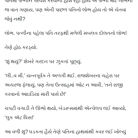
પતિમાં પત્નીને પરવશ કરવાની હોંશ રહી હોય એ પત્ની માટે લાભની
જ વાત ગણાય, પણ એની પાછળ પતિનો લોભ હોય તો એ ચેતવા
જેવું નથી?
લોભ. પત્નીના પહેલા પતિ તરફથી મળેલી મબલક દોલતનો લોભ!
તેણે હોઠ કરડ્યો.
‘શું થયું?’ શેખરે ગરદન પર ઝૂકતાં પૂછ્યું.
‘લી..વ મી.’ યત્નપૂર્વક તે અળગી થઈ. રાજશેખરના ચહેરા પર
અચરજ ફેલાયું, પણ તેના ઉત્સાહમાં ઓટ ન આવી, ‘તને રાજી
કરવાનો આઇડિયા મારી પાસે છે!’
ચપટી વગાડી તે ઊભો થયો, બેડરૂમમાંથી એન્વેલપ લઈ આવ્યો,
‘લુક ઍટ ધિસ!’
આ વળી શું? ધડકતા હૈયે તેણે પતિના હાથમાંથી કવર લઈ ખોલ્યું