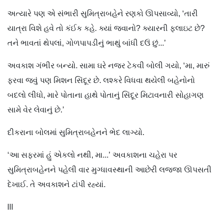
અત્યારે પણ એ સંભારી સુમિત્રાબહેને રણકો ઊપસાવ્યો, ‘તારી
યાત્રા વિશે હવે તો કંઈક કહે. ક્યાં જવાનો? ક્યારની ફ્લાઇટ છે?
તને ભાવતાં થેપલાં, ગોળપાપડીનું ભાથું બાંધી દઉં છું...’
અવકાશ ગંભીર બન્યો. સામા ઘરે નજર ટેકવી બોલી ગયો, ‘મા, મારું
ફરવા જવું પણ મિશન સિંદૂર છે. લશ્કરે વિધવા થયેલી બહેનોનો
બદલો લીધો, મારે પોતાના હાથે પોતાનું સિંદૂર મિટાવનારી સોહાગણ
સામે વેર લેવાનું છે.’
દીકરાના બોલમાં સુમિત્રાબહેનને ભેદ લાગ્યો.
‘આ સફરમાં હું એકલો નથી, મા...’ અવકાશના ચહેરા પર
સુમિત્રાબહેનને પહેલી વાર મુગ્ધાવસ્થાની આછેરી લજ્જા ઊપસતી
દેખાઈ. તે અવકાશને ટાંપી રહ્યાં.
lll