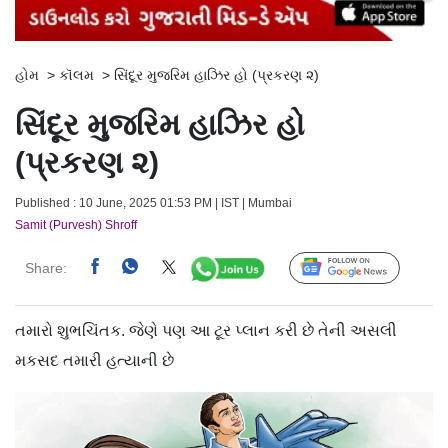
હોમ
>
કૉલમ
>
સિંદૂર મુજરિમ હાઝિર હો (પ્રકરણ ૨)
સિંદૂર મુજરિમ હાઝિર હો
(પ્રકરણ ૨)
Published : 10 June, 2025 01:53 PM | IST | Mumbai
Samit (Purvesh) Shroff
Share:
Follow Us
તમારો શુભચિંતક. જેણે પણ આ ટૂર પ્લાન કરી છે તેની અસલી
મકસદ તમારી હત્યાની છે