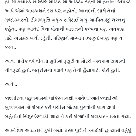
હા, મા ક્યારેક સોશ્યલ મીડિયામાં ઍક્ટિવ રહેતી મોહિનીના અપડેટ
આપે એમાં અવકાશને રસ પણ નહોતો. આનંદની સાથે તેનાં
મજાકમસ્તી, ટીખળવૃત્તિ બધુંય સમેટાઈ ગયું. મા-પિતાજી લગ્નનું
કહેતા, પણ આનંદ વિના પોતાની બારાતની કલ્પના પણ અવકાશ
માટે અસહ્ય બની રહેતી. પરિણામે મા-બાપ ઝાઝું દબાણ પણ ન
કરતાં.
આવાં પાંચેક વર્ષ વીતતા સુધીમાં ડ્યુટીના મોરચે અવકાશ યશસ્વી
નીવડ્યો હતો. બત્રીસના પડાવે પણ તેની હૈયાપાટી કોરી હતી.
અને...
કાશ્મીરના પહલગામમાં પાકિસ્તાનથી આવેલા આતંકવાદીઓ
ખુલ્લેઆમ ગોળીબાર કરી પચીસ જેટલા પુરુષોની લાશ ઢાળી
બહેનોનાં સિંદૂર ઉજાડી ‘થાય તે કરી લેજો’ની લલકાર નાખતા ગયા.
આખો દેશ આઘાતમાં ડૂબી ગયો. ધરમ પૂછીને કરાયેલી હત્યામાં વહેલું