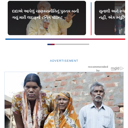
દાદાએ આપેલું ચાણક્યનીતિનું પુસ્તક બની
સુનાલી અને રૂપક
ગયું મારી લાઇફનો ટર્નિંગ પૉઇન્ટ
નહીં, એક મ્યુઝિક
ADVERTISEMENT