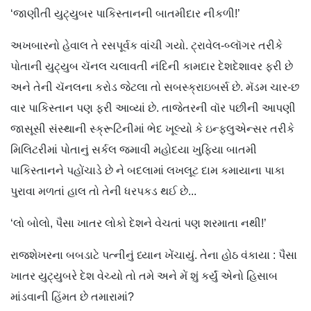
‘જાણીતી યુટ્યુબર પાકિસ્તાનની બાતમીદાર નીકળી!’
અખબારનો હેવાલ તે રસપૂર્વક વાંચી ગયો. ટ્રાવેલ-બ્લૉગર તરીકે
પોતાની યુટ્યુબ ચૅનલ ચલાવતી નંદિની કામદાર દેશદેશાવર ફરી છે
અને તેની ચૅનલના કરોડ જેટલા તો સબસ્ક્રાઇબર્સ છે. મૅડમ ચાર-છ
વાર પાકિસ્તાન પણ ફરી આવ્યાં છે. તાજેતરની વૉર પછીની આપણી
જાસૂસી સંસ્થાની સ્ક્રૂટિનીમાં ભેદ ખૂલ્યો કે ઇન્ફ્લુએન્સર તરીકે
મિલિટરીમાં પોતાનું સર્કલ જમાવી મહોદયા ખુફિયા બાતમી
પાકિસ્તાનને પહોંચાડે છે ને બદલામાં લખલૂટ દામ કમાયાના પાકા
પુરાવા મળતાં હાલ તો તેની ધરપકડ થઈ છે...
‘લો બોલો, પૈસા ખાતર લોકો દેશને વેચતાં પણ શરમાતા નથી!’
રાજશેખરના બબડાટે પત્નીનું ધ્યાન ખેંચાયું. તેના હોઠ વંકાયા : પૈસા
ખાતર યુટ્યુબરે દેશ વેચ્યો તો તમે અને મેં શું કર્યું એનો હિસાબ
માંડવાની હિંમત છે તમારામાં?