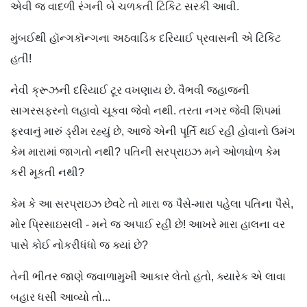
એવી જ વાદળી રંગની બે ચળકતી ટિકિટ સરકી આવી.
મુંબઈથી હૉન્ગકૉન્ગના અઠવાડિક દરિયાઈ પ્રવાસની એ ટિકિટ
હતી!
નેવી ક્રૂઝની દરિયાઈ ટૂર વખણાય છે. વૈભવી જહાજની
સાગરસફરનો લહાવો ચૂકવા જેવો નથી. તરતા નગર જેવી શિપમાં
ફરવાનું મારું ડ્રીમ રહ્યું છે, આજે એની પૂર્તિ થઈ રહી હોવાનો ઉમંગ
કેમ મારામાં જાગતો નથી? પતિની સરપ્રાઇઝ મને ઓળઘોળ કેમ
કરી મૂકતી નથી?
કેમ કે આ સરપ્રાઇઝ છેવટે તો મારા જ પૈસે-મારા પહેલા પતિના પૈસે,
મોર પ્રિસાઇસલી - મને જ અપાઈ રહી છે! આખરે મારા હાલના વર
પાસે કોઈ નોકરીધંધો જ ક્યાં છે?
તેની ભીતર જાણે જ્વાળામુખી આકાર લેતો હતો, ક્યારેક એ લાવા
બહાર ધસી આવ્યો તો...