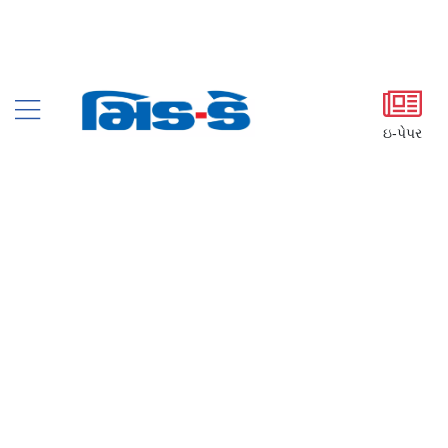
ઇ-પેપર