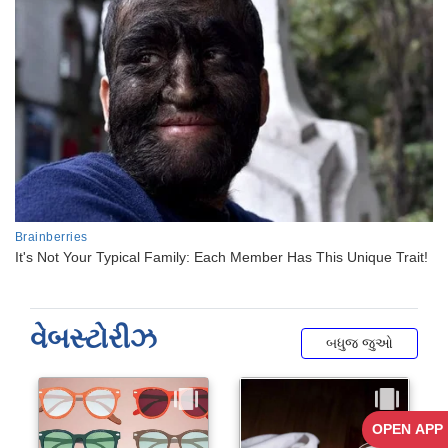
વેબસ્ટોરીઝ
બધુજ જુઓ
OPEN APP