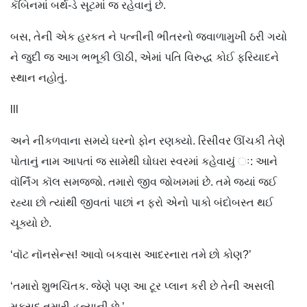
કૅબિનમાં બર્થ-ડે સૂટમાં જ રહેવાનું છે.
બસ, તેની એક હરકત ને પત્નીની ભીતરનો જ્વાળામુખી ઠરી ગયો
ને જુદી જ આગ ભભૂકી ઊઠી, એમાં પતિ વિરુદ્ધ કોઈ ફરિયાદને
સ્થાન નહોતું.
lll
અને નીકળવાના સમયે ઘરનો ફોન રણક્યો. રિસીવર ઊંચકી તેણે
પોતાનું નામ આપતાં જ સામેથી ઘોઘરા સ્વરમાં કહેવાયું ઃ: આને
વૉર્નિંગ કૉલ સમજજો. તમારો જીવ જોખમમાં છે. તમે જ્યાં જઈ
રહ્યા છો ત્યાંથી જીવતાં પાછાં ન ફરો એનો પાકો બંદોબસ્ત થઈ
ચૂક્યો છે.
‘વૉટ નૉનસેન્સ! આવો બકવાસ આદરનારા તમે છો કોણ?’
‘તમારો શુભચિંતક. જેણે પણ આ ટૂર પ્લાન કરી છે તેની અસલી
મકસદ તમારી હત્યાની છે.’