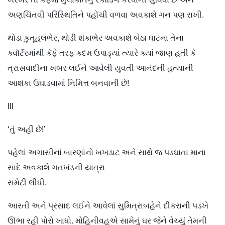
અણચિંતવી પરિસ્થિતિને પહોંચી વળવા અવકાશે ગન પણ રાખી.
થોડા કુતૂહલભેર, થોડી શંકાભેર અવકાશે બેઠા ઘાટના તેના
ક્વૉર્ટરમાંથી કૅફે તરફ કદમ ઉપાડ્યાં ત્યારે ક્યાં જાણ હતી કે
ત્રાસવાદીના ખબર લઈને આવેલી યુવતી આનંદની હત્યાની
આશંકા ઉઘાડવામાં નિમિત્ત બનવાની છે!
lll
‘તું અહીં છે!’
પહેલાં અગાસીનાં બારણાંનો ખખડાટ અને સાથે જ પડઘાતા માના
સાદે અવકાશે ગતખંડની યાત્રા
સમેટી લીધી.
આરતી અને પ્રસાદ લઈને આવેલાં સુમિત્રાબહેને દીકરાની પડખે
ઊભા રહી પોરો ખાધો. મોહિનીવહુએ સામેનું ઘર જેને વેચ્યું તેમની