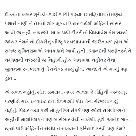
દીકરાના ખબરે શ્રીકાંતભાઈ ભાંગી પડ્યા. છ મહિનામાં તેમણેય
પથારી તાણી ને તેમનો શોક મૂકવા પિયર ગયેલી મોહિની સાસરે
આવી જ નહીં. નૅચરલી, મા-બાપથી દીકરીનો વિધવાવેશ કેમ ખમ્યો
જાય? તેમને તો દીકરીનું બીજું ઘર વસાવવાની જ ઉતાવળ હોય એ
સમજ સુમિત્રામાએ અવકાશને આપી હતી : આનંદની પરણેતરને તેં
લક્ષ્મણની નજરથી જ નિહાળી હોય અવકાશ, નહીંતર તેના
જીવનમાં રંગ ભરવાનું મેં તને જ કહ્યું હોત, આનંદને એ ગમ્યું પણ
હોત...
એ સંભવ નહોતું. થોડા સમયમાં ખબર આવ્યા કે મોહિની અન્યત્ર
પરણીયે ગઈ. ઇન્વાઇટ છતાં દેવગઢથી કોઈ તેનાં મૅરેજમાં ગયું
નહોતું. પિયર ગયા પછી મોહિનીએ સંપર્ક પણ ઓછો રાખેલો અને
અહીંની માલમિલકત પણ બારોબાર વેચી નાખેલી. હશે. આનંદ જ ન
રહ્યો પછી મોહિનીને સંબંધ ન રાખવાની ફરિયાદ કરવી પણ કેમ?