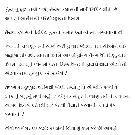
‘હેય, તું ખુશ નથી? જો, રૉયલ ક્લાસની મોંઘી ટિકિટ લીધી છે.
આપણી બારીમાંથી દરિયો ઘૂઘવતો દેખાશે.’
રૉયલ ક્લાસની ટિકિટ. હાસ્તો, તમારે ક્યા ગાંઠના ખરચવાના છે!
‘આવતી કાલે શુક્રની સાંજે અઢી હજાર જેટલા પ્રવાસીઓને લઈ
જહાજ ઊપડશે. સાતમા દિવસે આપણે હૉન્ગકૉન્ગ ઊતરીશું, ચાર
દિવસ ત્યાં રહી પ્લેનમાં પરત. ડિસ્કાઉન્ટનો ફાયદો થાય એટલે તો
ઍડવાન્સમાં ટૂર બુક કરી રાખેલી.’
રાજશેખર હજીયે ઉમંગથી બોલી રહ્યો હતો એ જોઈ પત્નીને
ઠપકાનું બહાનું મળી ગયું ઃ ઍડ્વાન્સ ટૂરની જાણ મને નીકળવાના
આગલે દિવસે કરો છો! મારે કેટલી તૈયારી કરવાની. કપડાં પૅક
કરવાનાં...’
એવો જ શેખર લપક્યો: કપડાંની ચિંતા શું કામ કરે છે! આપણે