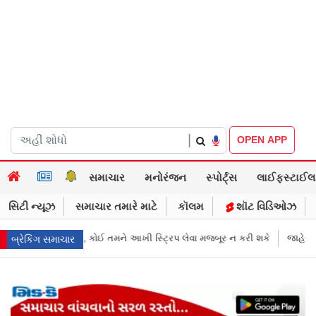
|
OPEN APP
સમાચાર
મનોરંજન
સ્પોર્ટ્સ
લાઈફસ્ટાઈલ
સિટી ન્યૂઝ
સમાચાર તમારે માટે
કૉલમ
શૉટ વિડિઓઝ
મને આખી સ્ટ્રિપ લેવા મજબૂર ન કરી શકે
જાહેરખબરોથી લોકોને મિસગાઇડ કર
બ્રેકિંગ સમાચાર