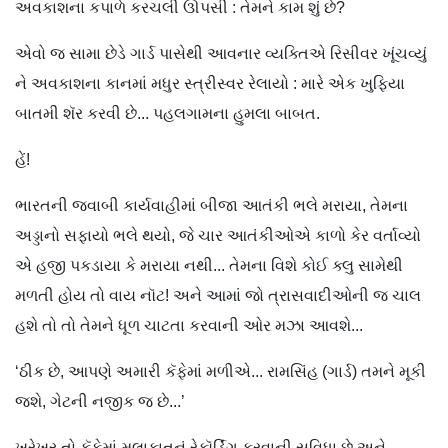
અવકાશના કપાળે કરચલી ઊપસી : તેમને કામ શું છે?
એવો જ સામા છેડે ગાર્ડ પાસેથી આવનાર વ્યક્તિએ રિસીવર ખૂંચવ્યું
ને અવકાશના કાનમાં મધુર સ્ત્રીસ્વર રેલાયો : મારે એક ખુફિયા
બાતમી શૅર કરવી છે... પહલગામના હુમલા બાબત.
હેં!
ભારતની જવાબી કાર્યવાહીમાં બીજા આતંકી ભલે મરાયા, તેમના
અડ્ડાનો સફાયો ભલે થયો, જે ચાર આતંકીઓએ કાળો કેર વર્તાવ્યો
એ હજી પકડાયા કે મરાયા નથી... તેમના વિશે કોઈ ક્લુ સામેથી
મળતી હોય તો વાય નૉટ! અને આમાં જો ત્રાસવાદીઓની જ ચાલ
હશે તો તો તેમને ધૂળ ચાટતા કરવાની ઓર મઝા આવશે...
‘ઠીક છે, આપણે અમારી કૅફેમાં મળીએ... રામસિંહ (ગાર્ડ) તમને મૂકી
જશે, ગેટની નજીક જ છે...’
ખરેખર તો કૅફેમાં મુલાકાતનું રેકૉર્ડિંગ કરવાની સુવિધા છે અને