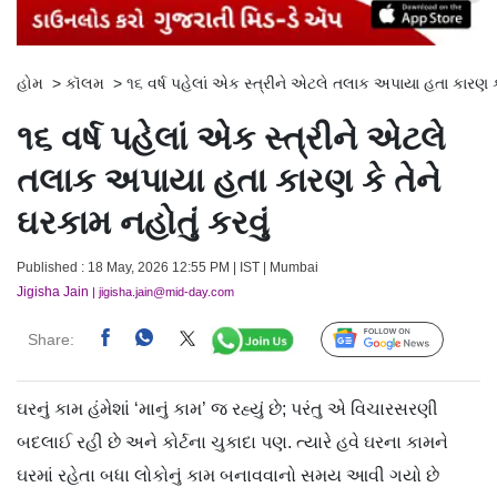
હોમ
>
કૉલમ
>
૧૬ વર્ષ પહેલાં એક સ્ત્રીને એટલે તલાક અપાયા હતા કારણ કે 
૧૬ વર્ષ પહેલાં એક સ્ત્રીને એટલે
તલાક અપાયા હતા કારણ કે તેને
ઘરકામ નહોતું કરવું
Published : 18 May, 2026 12:55 PM | IST | Mumbai
Jigisha Jain
| jigisha.jain@mid-day.com
Share:
Follow Us
ઘરનું કામ હંમેશાં ‘માનું કામ’ જ રહ્યું છે; પરંતુ એ વિચારસરણી
બદલાઈ રહી છે અને કોર્ટના ચુકાદા પણ. ત્યારે હવે ઘરના કામને
ઘરમાં રહેતા બધા લોકોનું કામ બનાવવાનો સમય આવી ગયો છે