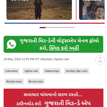
18 May, 2026 12:55 PM IST | Mumbai | Jigisha Jain
ટોચ
columnists
Jigisha Jain
relationships
bombay high court
lifestyle news
life and style