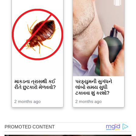
માકડના ત્રાસથી કઈ
પરફ્યુમની સુગંધને
રીતે છુટકારો મેળવવો?
લાંબો સમય સુધી
ટકાવવા શું કરશો?
2 months ago
2 months ago