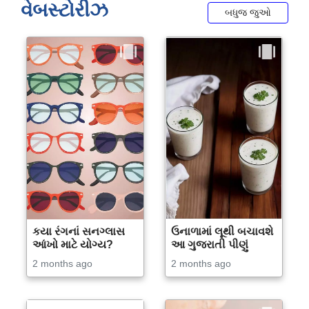
વેબસ્ટોરીઝ
બધુજ જુઓ
કયા રંગનાં સનગ્લાસ
ઉનાળામાં લૂથી બચાવશે
આંખો માટે યોગ્ય?
આ ગુજરાતી પીણું
2 months ago
2 months ago