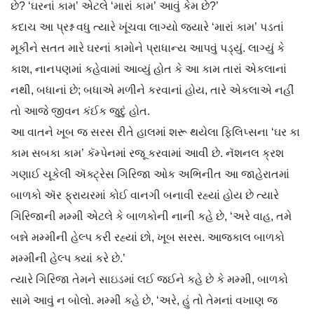
છે? ‘ઘરનાં કામ’ એટલે ‘મારાં કામ’ આવું કેમ છે?’
કદાચ આ પ્રશ્ન વધુ ત્યારે ખૂંચવા લાગ્યો જ્યારે ‘મારાં કામ’ પડતાં
મૂકીને સતત મારે ઘરનાં કામોને પ્રાધાન્ય આપવું પડ્યું. લાગ્યું કે
કાશ, નાનપણમાં કહેવામાં આવ્યું હોત કે આ કામ તારાં એકલાનાં
નથી, બધાનાં છે; બધાએ મળીને કરવાનાં હોય, તારે એકલાએ નહીં
તો આજે જીવન કંઈક જુદું હોત.
આ વાતને ખૂબ જ સરસ રીતે હાલમાં શરૂ થયેલા ફિલિપ્સના ‘ઘર કા
કામ સબકા કામ’ કૅમ્પેનમાં રજૂ કરવામાં આવી છે. નૅશનલ ક્રશ
ગણાઈ ચૂકેલી ઍક્ટ્રેસ ગિરિજા ઓક અભિનીત આ જાહેરાતમાં
બાળકો ઍર ફ્રાયરમાં કોઈ વાનગી બનાવી રહ્યાં હોય છે ત્યારે
ગિરિજાની મમ્મી એટલે કે બાળકોની નાની કહે છે, ‘અરે વાહ, તમે
બન્ને મમ્મીની હેલ્પ કરી રહ્યાં છો, ખૂબ સરસ. આજકાલ બાળકો
મમ્મીની હેલ્પ ક્યાં કરે છે.’
ત્યારે ગિરિજા તેમને સાઇડમાં લઈ જઈને કહે છે કે મમ્મી, બાળકો
સામે આવું ન બોલો. મમ્મી કહે છે, ‘અરે, હું તો તેમનાં વખાણ જ