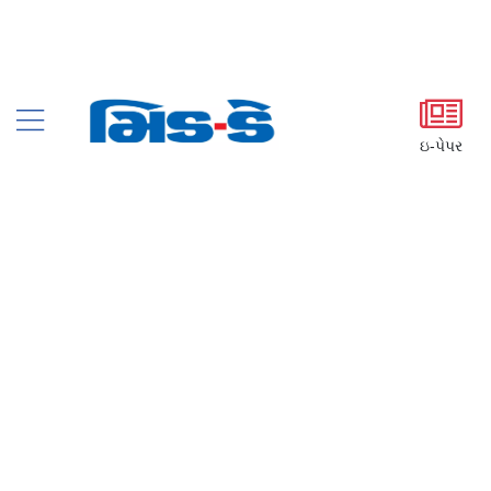
ઇ-પેપર