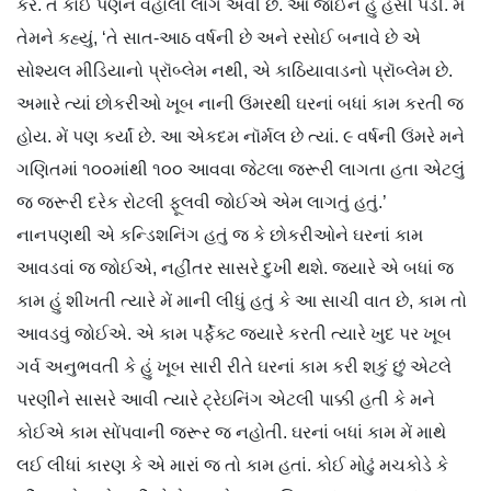
કરે. તે કોઈ પણને વહાલી લાગે એવી છે. આ જોઈને હું હસી પડી. મેં
તેમને કહ્યું, ‘તે સાત-આઠ વર્ષની છે અને રસોઈ બનાવે છે એ
સોશ્યલ મીડિયાનો પ્રૉબ્લેમ નથી, એ કાઠિયાવાડનો પ્રૉબ્લેમ છે.
અમારે ત્યાં છોકરીઓ ખૂબ નાની ઉંમરથી ઘરનાં બધાં કામ કરતી જ
હોય. મેં પણ કર્યાં છે. આ એકદમ નૉર્મલ છે ત્યાં. ૯ વર્ષની ઉંમરે મને
ગણિતમાં ૧૦૦માંથી ૧૦૦ આવવા જેટલા જરૂરી લાગતા હતા એટલું
જ જરૂરી દરેક રોટલી ફૂલવી જોઈએ એમ લાગતું હતું.’
નાનપણથી એ કન્ડિશનિંગ હતું જ કે છોકરીઓને ઘરનાં કામ
આવડવાં જ જોઈએ, નહીંતર સાસરે દુખી થશે. જ્યારે એ બધાં જ
કામ હું શીખતી ત્યારે મેં માની લીધું હતું કે આ સાચી વાત છે, કામ તો
આવડવું જોઈએ. એ કામ પર્ફેક્ટ જ્યારે કરતી ત્યારે ખુદ પર ખૂબ
ગર્વ અનુભવતી કે હું ખૂબ સારી રીતે ઘરનાં કામ કરી શકું છું એટલે
પરણીને સાસરે આવી ત્યારે ટ્રેઇનિંગ એટલી પાક્કી હતી કે મને
કોઈએ કામ સોંપવાની જરૂર જ નહોતી. ઘરનાં બધાં કામ મેં માથે
લઈ લીધાં કારણ કે એ મારાં જ તો કામ હતાં. કોઈ મોઢું મચકોડે કે