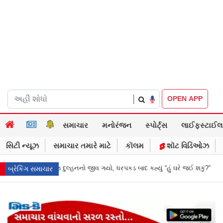
|
OPEN APP
સમાચાર
મનોરંજન
સ્પોર્ટ્સ
લાઈફસ્ટાઈલ
સિટી ન્યૂઝ
સમાચાર તમારે માટે
કૉલમ
શૉટ વિડિઓઝ
 ધરપકડ બાદ કહ્યું “હું ઘરે જઈ શકું?”
‘હું બાબા બાગેશ્વર નથી...’: IIT દિલ્હીમાં
બ્રેકિંગ સમાચાર