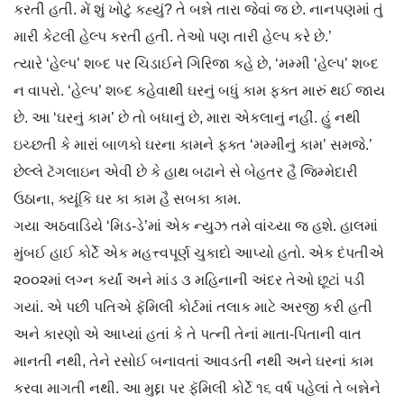
કરતી હતી. મેં શું ખોટું કહ્યું? તે બન્ને તારા જેવાં જ છે. નાનપણમાં તું
મારી કેટલી હેલ્પ કરતી હતી. તેઓ પણ તારી હેલ્પ કરે છે.’
ત્યારે ‘હેલ્પ’ શબ્દ પર ચિડાઈને ગિરિજા કહે છે, ‘મમ્મી ‘હેલ્પ’ શબ્દ
ન વાપરો. ‘હેલ્પ’ શબ્દ કહેવાથી ઘરનું બધું કામ ફક્ત મારું થઈ જાય
છે. આ ‘ઘરનું કામ’ છે તો બધાનું છે, મારા એકલાનું નહીં. હું નથી
ઇચ્છતી કે મારાં બાળકો ઘરના કામને ફક્ત ‘મમ્મીનું કામ’ સમજે.’
છેલ્લે ટૅગલાઇન એવી છે કે હાથ બઢાને સે બેહતર હૈ જિમ્મેદારી
ઉઠાના, ક્યૂંકિ ઘર કા કામ હૈ સબકા કામ.
ગયા અઠવાડિયે ‘મિડ-ડે’માં એક ન્યુઝ તમે વાંચ્યા જ હશે. હાલમાં
મુંબઈ હાઈ કોર્ટે એક મહત્ત્વપૂર્ણ ચુકાદો આપ્યો હતો. એક દંપતીએ
૨૦૦૨માં લગ્ન કર્યાં અને માંડ ૩ મહિનાની અંદર તેઓ છૂટાં પડી
ગયાં. એ પછી પતિએ ફૅમિલી કોર્ટમાં તલાક માટે અરજી કરી હતી
અને કારણો એ આપ્યાં હતાં કે તે પત્ની તેનાં માતા-પિતાની વાત
માનતી નથી, તેને રસોઈ બનાવતાં આવડતી નથી અને ઘરનાં કામ
કરવા માગતી નથી. આ મુદ્દા પર ફૅમિલી કોર્ટે ૧૬ વર્ષ પહેલાં તે બન્નેને