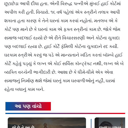
છૂટાછેડા આપી દીધા હતા. એની વિરુદ્ધ પત્નીએ મુંબઈ હાઈ કોર્ટમાં
અપીલ કરી હતી. વિચારો. ૧૬ વર્ષ પહેલાં એક સ્ત્રીને તલાક આપી
શકાતા હતા કારણ કે તેને ઘરનાં કામ કરવાં નહોતાં. મતલબ એ કે
કોર્ટ પણ માને છે કે ઘરનાં કામ એ ફક્ત સ્ત્રીનાં કામ છે. જોકે જેમ
સમાજ બદલાઈ રહ્યો છે એ રીતે વિચારસરણી અને કોર્ટના ચુકાદા
પણ બદલાઈ રહ્યા છે. હાઈ કોર્ટે ફૅમિલી કોર્ટના ચુકાદાને રદ કર્યો.
ઘરકામ સ્ત્રીએ કરવું જ પડે એ માન્યતાને ખંડિત કરતાં બૉમ્બે હાઈ
કોર્ટે કહેવું પડ્યું કે લગ્ન એ કોઈ સર્વિસ કૉન્ટ્રૅક્ટ નથી, લગ્ન એ બે
વ્યક્તિ વચ્ચેની ભાગીદારી છે. આશા છે કે ધીમે-ધીમે એક એવા
સમાજનું નિર્માણ થશે જેમાં ઘરનું કામ ઘરવાળીઓનું નહીં, ઘરમાં
રહેતા બધાનું કામ બને.
આ પણ વાંચો
જે છે તે આ છે
છાયા-પડછાયા