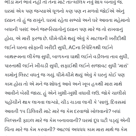
ભીંડા મને ભાવે નહીં તો તેના માટે તાત્કાલિક નવું શાક બનાવું જ.
ઘરમાં એક પણ જગ્યાએ ધૂળનો કણ પણ ન મળવો જોઈએ એનું
ધ્યાન તો હું જ રાખુંને. ઘરમાં રહેતા સભ્યો અને ઘરે આવતા મહેમાનો
બધાની પસંદ અને જરૂરિયાતોનું ધ્યાન પણ મારે જ તો રાખવાનું
હોય, એ મારી ફરજ છે. ધીમે-ધીમે થયું એવું કે માટલાની ખરીદીથી
લઈને ઘરના સોફાની ખરીદી સુધી, ACના રિપેરિંગથી લઈને
બાથરૂમના લીકેજ સુધી, બાળકના ઘાથી લઈને વડીલના તાવ સુધી,
પાસ્તાથી લઈને ખીચડી સુધી, સફાઈથી લઈને સજાવટ સુધી ‘મારાં’
કામોનું લિસ્ટ વધતું જ ગયું. ધીમે-ધીમે થયું એવું કે ઘરનું કોઈ પણ
કામ હોય તો એ મને જ શોધતું આવે અને ખૂબ હકથી મારા માથે
આવીને બેસી જાય. હું એને ખુશી-ખુશી વધાવી લઉં. જોકે ચાલીસે
પહોંચીને થાક લાગવા લાગ્યો, ચીડ ચડવા લાગી કે ‘સાલું, દિવસમાં
આવતી ૧૫ ડિલિવરી માટે મારે જ કેમ દરવાજો ખોલવાનો? બધાં
બિલ્સની ફાઇલ મારે જ કેમ બનાવવાની? ઘરમાં દૂધ ઘટી પડ્યું એની
ચિંતા મારે જ કેમ કરવાની? આટલાં અધધધ કામ મારા માથે જ કેમ