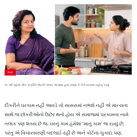
PoV
૧૬ વર્ષ પહેલાં એક સ્ત્રીને એટલે તલાક અપાયા હતા કારણ કે તેને ઘરકામ નહોતું કરવું
દીકરીને ઘરકામ નહીં આવડે તો સાસરામાં નભશે નહીં એ માન્યતા
સાથે જ છોકરીઓનો ઉછેર થતો હોય એ સમાજમાં ઘરકામના નામે
તલાક પણ શક્ય છે જ. ઘરનું કામ હંમેશાં ‘માનું કામ’ જ રહ્યું છે;
પરંતુ એ વિચારસરણી બદલાઈ રહી છે અને કોર્ટના ચુકાદા પણ.