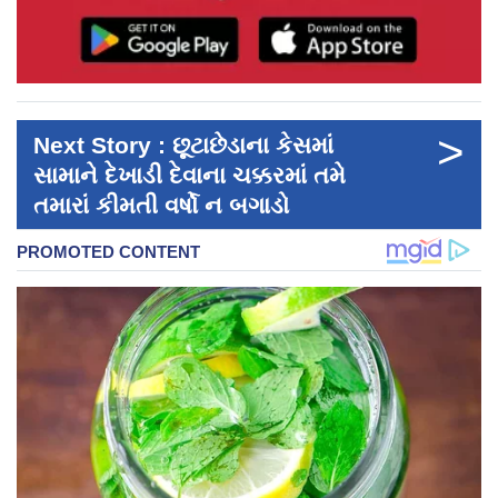
>
Next Story : છૂટાછેડાના કેસમાં
સામાને દેખાડી દેવાના ચક્કરમાં તમે
તમારાં કીમતી વર્ષો ન બગાડો