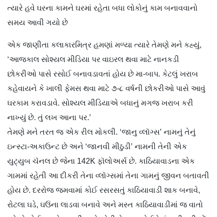
ત્યારે હવે ઘરના કામને ઘરમાં રહેતા બધા લોકોનું કામ બનાવવાનો
સમય આવી ગયો છે
એક જાણીતા કલાકારમિત્ર હમણાં મળ્યા ત્યારે તેમણે મને કહ્યું,
‘આજકાલ સોશ્યલ મીડિયા પર વાઇરલ થવા માટે નાનકડી
છોકરીઓ પાસે રસોઈ બનાવડાવતાં હોય છે મા-બાપ. કેટલું ખરાબ
કહેવાયને કે ખાલી ફેમસ થવા માટે ૭-૮ વર્ષની છોકરીઓ પાસે આવું
ઘરકામ કરાવડાવે. સોશ્યલ મીડિયાએ બધાનું મગજ ખરાબ કરી
નાખ્યું છે. તું લખ આના પર.’
તેમણે મને તરત જ એક રીલ મોકલી. ‘જાનુ વ્લૉગ્સ’ નામનું તેનું
ઇન્સ્ટા-અકાઉન્ટ છે અને ‘જાનવી મીઠુડી’ નામની તેની એક
યુટ્યુબ ચૅનલ છે જેના 142K ફૉલોઅર્સ છે. કાઠિયાવાડના એક
ગામમાં રહેતી આ દીકરી તેના વ્લૉગ્સમાં તેના ગામનું જીવન બતાવતી
હોય છે. દરરોજ જમવામાં કોઈ રસરસતું કાઠિયાવાડી શાક બનાવે,
રોટલા ઘડે, ઘઉંના લાડવા બનાવે અને મસ્ત કાઠિયાવાડીમાં જ વાતો