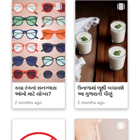
કયા રંગનાં સનગ્લાસ
ઉનાળામાં લૂથી બચાવશે
આંખો માટે યોગ્ય?
આ ગુજરાતી પીણું
2 months ago
2 months ago