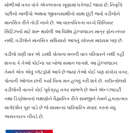
મોભીઓ વગર વાંકે એકલતાના ખૂણામાં ધકેલાઈ જાય છે. નિવૃત્તિ
પછીનો ખાલીપો અથવા જીવનસાથીનો સાથ છૂટી જવો વડીલોને
માનસિક રીતે તોડી નાખે છે. આ વાસ્તવિકતા વચ્ચે સિનિયર
સિટિઝનો માટે શરૂ થયેલી આ વિશેષ હેલ્પલાઇન માત્ર ફોન-નંબર
નથી, વડીલોને માનસિક સધિયારો આપતું ચોક્કસ માધ્યમ પણ છે.
વડીલો ઘણી વાર એ ડરથી પોતાના મનની વાત પરિવારને નથી કહી
શકતા કે તેઓ કોઈના પર બોજ સમાન લાગશે. આ હેલ્પલાઇન
તેમને એક એવું પ્લૅટફૉર્મ આપે છે જ્યાં તેઓ કોઈ પણ સંકોચ વગર,
પોતાની ઓળખ છતી કર્યા વિના મન હળવું કરી શકે છે. કાઉન્સેલર્સ
વડીલોની વાતને કોઈ પૂર્વગ્રહ વગર સાંભળે છે અને ઍન્ગ્ઝાઇટી
તથા ડિપ્રેશનનાં લક્ષણોને વૈજ્ઞાનિક રીતે સમજીને તેમને હકારાત્મક
માર્ગદર્શન પૂરું પાડે છે જે સામાન્ય પારિવારિક સંવાદ કરતાં વધુ
અસરકારક નીવડે છે.