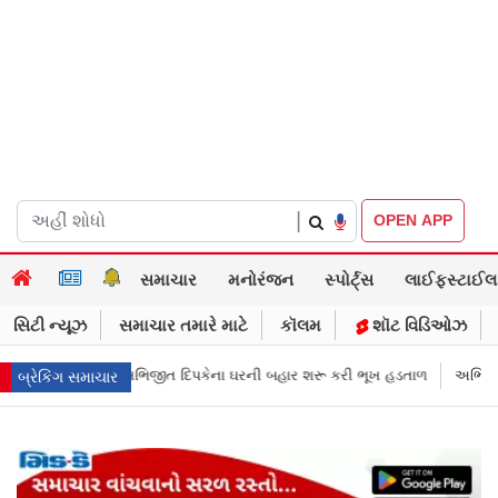
|
OPEN APP
સમાચાર
મનોરંજન
સ્પોર્ટ્સ
લાઈફસ્ટાઈલ
સિટી ન્યૂઝ
સમાચાર તમારે માટે
કૉલમ
શૉટ વિડિઓઝ
ની બહાર શરૂ કરી ભૂખ હડતાળ
અભિજીત દિપકેએ CJPની નવી નીતિ જાહેર કરી, સપ્
બ્રેકિંગ સમાચાર