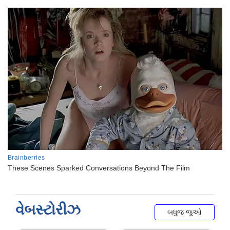
વેબસ્ટોરીઝ
બધુજ જુઓ