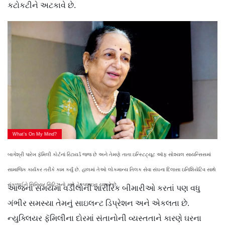
કટોકટીને અટકાવે છે.
What’s On My Mind?
બાગેશ્રી પારેખ ફૅમિલી કોર્ટનાં રિટાયર્ડ જજ છે અને તેમણે તાતા ઇન્સ્ટિટ્યૂટ ઑફ સોશ્યલ સાયન્સિસમાં
સામાજિક કાર્યકર તરીકે કામ કર્યું છે. હાલમાં તેઓ લોકમાન્ય તિલક સેવા સંઘના દિલાસા ઇનિશિયેટિવ સાથે
સંકળાઈને સિનિયર સિટિઝનો માટે હેલ્પલાઇન ચલાવે છે.
આજના સમયમાં વડીલોની શારીરિક બીમારીઓ કરતાં પણ વધુ
ગંભીર સમસ્યા તેમનું સાઇલન્ટ ડિપ્રેશન અને એકલતા છે.
ન્યુક્લિયર ફૅમિલીના દોરમાં સંતાનોની વ્યસ્તતાને કારણે ઘરના