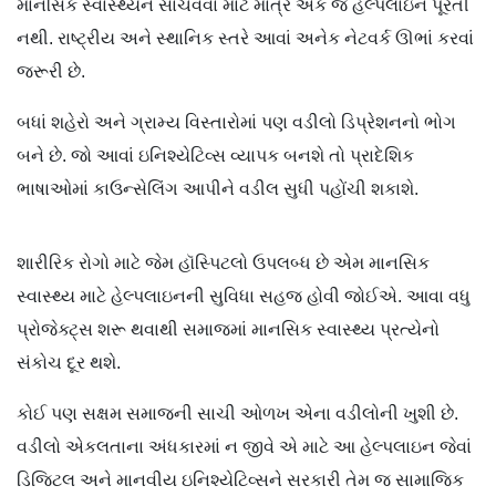
માનસિક સ્વાસ્થ્યને સાચવવા માટે માત્ર એક જ હેલ્પલાઇન પૂરતી
નથી. રાષ્ટ્રીય અને સ્થાનિક સ્તરે આવાં અનેક નેટવર્ક ઊભાં કરવાં
જરૂરી છે.
બધાં શહેરો અને ગ્રામ્ય વિસ્તારોમાં પણ વડીલો ડિપ્રેશનનો ભોગ
બને છે. જો આવાં ઇનિશ્યેટિવ્સ વ્યાપક બનશે તો પ્રાદેશિક
ભાષાઓમાં કાઉન્સેલિંગ આપીને વડીલ સુધી પહોંચી શકાશે.
શારીરિક રોગો માટે જેમ હૉસ્પિટલો ઉપલબ્ધ છે એમ માનસિક
સ્વાસ્થ્ય માટે હેલ્પલાઇનની સુવિધા સહજ હોવી જોઈએ. આવા વધુ
પ્રોજેક્ટ્સ શરૂ થવાથી સમાજમાં માનસિક સ્વાસ્થ્ય પ્રત્યેનો
સંકોચ દૂર થશે.
કોઈ પણ સક્ષમ સમાજની સાચી ઓળખ એના વડીલોની ખુશી છે.
વડીલો એકલતાના અંધકારમાં ન જીવે એ માટે આ હેલ્પલાઇન જેવાં
ડિજિટલ અને માનવીય ઇનિશ્યેટિવ્સને સરકારી તેમ જ સામાજિક