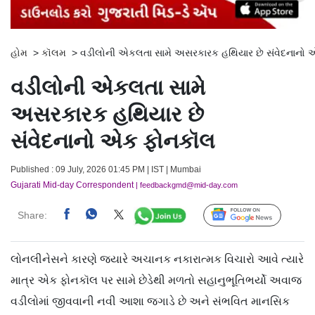
હોમ
>
કૉલમ
>
વડીલોની એકલતા સામે અસરકારક હથિયાર છે સંવેદનાનો
વડીલોની એકલતા સામે
અસરકારક હથિયાર છે
સંવેદનાનો એક ફોનકૉલ
Published : 09 July, 2026 01:45 PM | IST | Mumbai
Gujarati Mid-day Correspondent
| feedbackgmd@mid-day.com
Share:
Follow Us
લોનલીનેસને કારણે જ્યારે અચાનક નકારાત્મક વિચારો આવે ત્યારે
માત્ર એક ફોનકૉલ પર સામે છેડેથી મળતો સહાનુભૂતિભર્યો અવાજ
વડીલોમાં જીવવાની નવી આશા જગાડે છે અને સંભવિત માનસિક