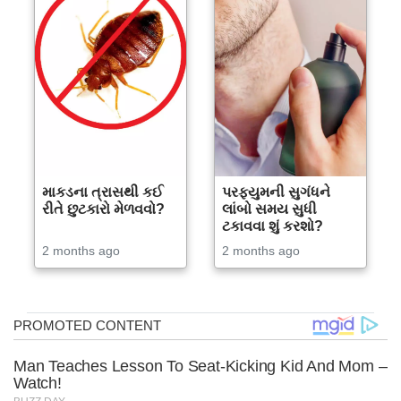
માકડના ત્રાસથી કઈ
પરફ્યુમની સુગંધને
રીતે છુટકારો મેળવવો?
લાંબો સમય સુધી
ટકાવવા શું કરશો?
2 months ago
2 months ago