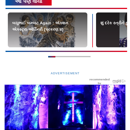
આ પણ વાંચો
બચુભાઈ બમ્બાટ Again : ઍક્શન
શું દરેક સ્ત્રીને 
એક્સ્ટ્રા-ઑર્ડિનરી (પ્રકરણ ૪)
ADVERTISEMENT