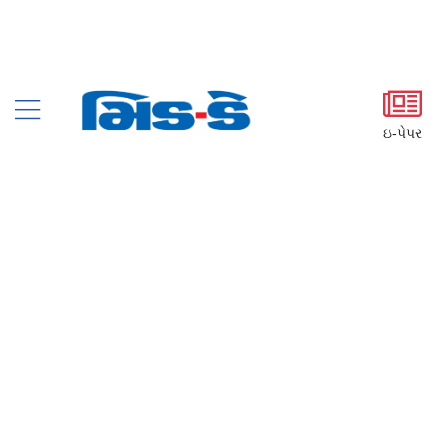
ઇ-પેપર