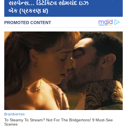
સસ્પેન્સ… ડિટેક્ટિવ સોમચંદ ઇઝ
બૅક (પ્રકરણ ૪)