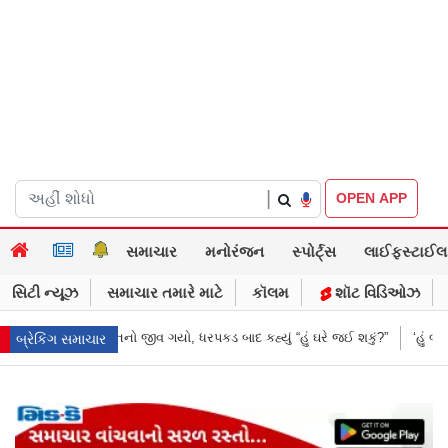
|
OPEN APP
સમાચાર
મનોરંજન
સ્પોર્ટ્સ
લાઈફસ્ટાઈલ
સિટી ન્યૂઝ
સમાચાર તમારે માટે
કૉલમ
શૉટ વિડિઓઝ
ાદ કહ્યું “હું ઘરે જઈ શકું?”
‘હું બાબા બાગેશ્વર નથી...’: IIT દિલ્હીમાં વિદ્યાર્
બ્રેકિંગ સમાચાર