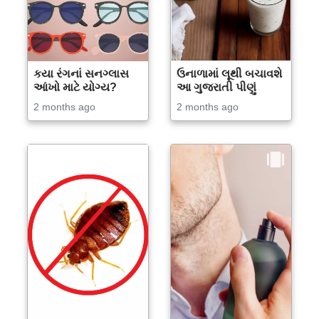
કયા રંગનાં સનગ્લાસ
ઉનાળામાં લૂથી બચાવશે
આંખો માટે યોગ્ય?
આ ગુજરાતી પીણું
2 months ago
2 months ago