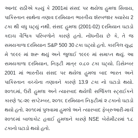
આનંદ રાઠીએ કહ્યું કે 2001માં સંસદ પર થયેલા હુમલા સિવાય,
પાકિસ્તાન સાથેના તણાવ દરમિયાન ભારતીય શૅરબજાર ક્યારેય 2
ટકા થી વધુ ઘટ્યું નથી. સંસદ હુમલા (2001-02) દરમિયાન ઘટાડો
કદાચ વૈશ્વિક પરિબળોને કારણે હતો. નોંધનીય છે કે, તે જ
સમયગાળા દરમિયાન S&P 500 30 ટકા ઘટ્યો હતો. કારગિલ યુદ્ધ
મે ૧૯૯૯ માં શરૂ થયું અને જુલાઈ ૧૯૯૯ માં સમાપ્ત થયું. આ
સમયગાળા દરમિયાન, નિફ્ટી માત્ર ૦.૮૦ ટકા ઘટ્યો. ડિસેમ્બર
2001 માં ભારતીય સંસદ પર થયેલા હુમલા બાદ ભારત અને
પાકિસ્તાન વચ્ચેના તણાવને કારણે 13.9 ટકા નો ઘટાડો થયો.
૨૦૧૬માં, ઉરી હુમલા અને ત્યારબાદ થયેલી સર્જિકલ સ્ટ્રાઈકને
કારણે ૧૮-૨૯ સપ્ટેમ્બર, ૨૦૧૬ દરમિયાન નિફ્ટીમાં ૨ ટકાનો ઘટાડો
થયો હતો. ૨૦૧૯માં પુલવામા હુમલો અને ત્યારબાદ ફેબ્રુઆરી-માર્ચ
૨૦૧૯માં બાલાકોટ હવાઈ હુમલાને કારણે NSE બેરોમીટરમાં ૧.૮
ટકાનો ઘટાડો થયો હતો.