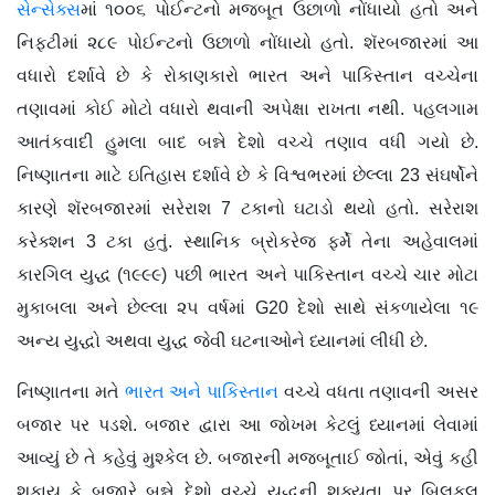
સેન્સેક્સ
માં ૧૦૦૬ પોઈન્ટનો મજબૂત ઉછાળો નોંધાયો હતો અને
નિફ્ટીમાં ૨૮૯ પોઈન્ટનો ઉછાળો નોંધાયો હતો. શૅરબજારમાં આ
વધારો દર્શાવે છે કે રોકાણકારો ભારત અને પાકિસ્તાન વચ્ચેના
તણાવમાં કોઈ મોટો વધારો થવાની અપેક્ષા રાખતા નથી. પહલગામ
આતંકવાદી હુમલા બાદ બન્ને દેશો વચ્ચે તણાવ વધી ગયો છે.
નિષ્ણાતના માટે ઇતિહાસ દર્શાવે છે કે વિશ્વભરમાં છેલ્લા 23 સંઘર્ષોને
કારણે શૅરબજારમાં સરેરાશ 7 ટકાનો ઘટાડો થયો હતો. સરેરાશ
કરેક્શન 3 ટકા હતું. સ્થાનિક બ્રોકરેજ ફર્મે તેના અહેવાલમાં
કારગિલ યુદ્ધ (૧૯૯૯) પછી ભારત અને પાકિસ્તાન વચ્ચે ચાર મોટા
મુકાબલા અને છેલ્લા ૨૫ વર્ષમાં G20 દેશો સાથે સંકળાયેલા ૧૯
અન્ય યુદ્ધો અથવા યુદ્ધ જેવી ઘટનાઓને ધ્યાનમાં લીધી છે.
નિષ્ણાતના મતે
ભારત અને પાકિસ્તાન
વચ્ચે વધતા તણાવની અસર
બજાર પર પડશે. બજાર દ્વારા આ જોખમ કેટલું ધ્યાનમાં લેવામાં
આવ્યું છે તે કહેવું મુશ્કેલ છે. બજારની મજબૂતાઈ જોતાં, એવું કહી
શકાય કે બજારે બન્ને દેશો વચ્ચે યુદ્ધની શક્યતા પર બિલકુલ