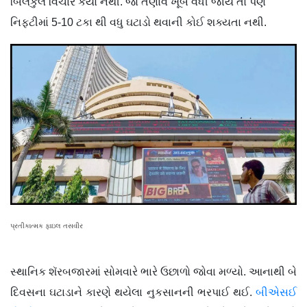
બિલકુલ વિચાર કર્યો નથી. જો તણાવ ખૂબ વધી જાય તો પણ
નિફ્ટીમાં 5-10 ટકા થી વધુ ઘટાડો થવાની કોઈ શક્યતા નથી.
પ્રતીકાત્મક ફાઇલ તસવીર
સ્થાનિક શૅરબજારમાં સોમવારે ભારે ઉછાળો જોવા મળ્યો. આનાથી બે
દિવસના ઘટાડાને કારણે થયેલા નુકસાનની ભરપાઈ થઈ.
બીએસઈ