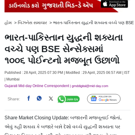
હોમ
>
બિઝનેસ સમાચાર
>
ભારત-પાકિસ્તાન યુદ્ધની શક્યતા વચ્ચે પણ BSE
ભારત-પાકિસ્તાન યુદ્ધની શક્યતા
વચ્ચે પણ BSE સેન્સેક્સમાં
૧૦૦૬ પોઈન્ટનો મજબૂત ઉછાળો
Published : 28 April, 2025 07:30 PM | Modified : 29 April, 2025 06:57 AM | IST
| Mumbai
Gujarati Mid-day Online Correspondent
| gmddigital@mid-day.com
Share:
Follow Us
Share Market Closing Update: બજારની મજબૂતાઈ જોતાં,
એવું કહી શકાય કે બજારે બન્ને દેશો વચ્ચે યુદ્ધની શક્યતા પર