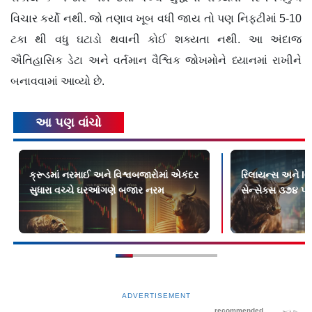
વિચાર કર્યો નથી. જો તણાવ ખૂબ વધી જાય તો પણ નિફ્ટીમાં 5-10
ટકા થી વધુ ઘટાડો થવાની કોઈ શક્યતા નથી. આ અંદાજ
ઐતિહાસિક ડેટા અને વર્તમાન વૈશ્વિક જોખમોને ધ્યાનમાં રાખીને
બનાવવામાં આવ્યો છે.
આ પણ વાંચો
ક્રૂડમાં નરમાઈ અને વિશ્વબજારોમાં એકંદર
રિલાયન્સ અને IC
સુધારા વચ્ચે ઘરઆંગણે બજાર નરમ
સેન્સેક્સ ૩૭૪ પૉ
ADVERTISEMENT