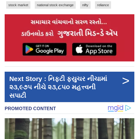
stock market
national stock exchange
nifty
reliance
>
Next Story : નિફ્ટી ફ્યુચર નીચામાં
૨૩,૯૭૫ નીચે ૨૩,૮૫૦ મહત્ત્વની
સપાટી