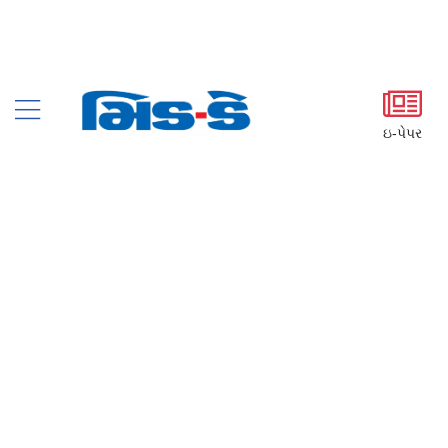
ઇ-પેપર