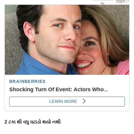
2
ટકા થી વધુ ઘટાડો થયો નથી