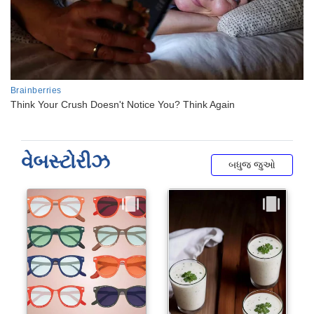
વેબસ્ટોરીઝ
બધુજ જુઓ