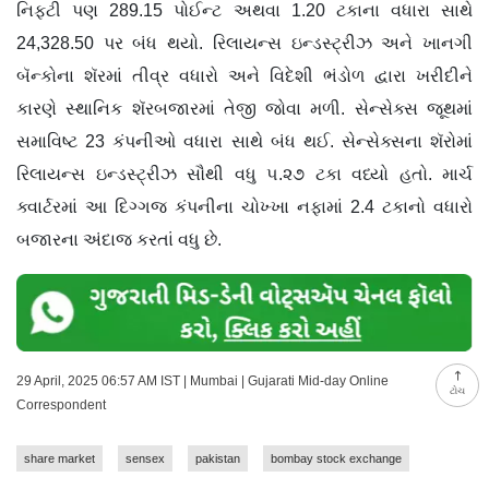
નિફ્ટી પણ 289.15 પોઈન્ટ અથવા 1.20 ટકાના વધારા સાથે
24,328.50 પર બંધ થયો. રિલાયન્સ ઇન્ડસ્ટ્રીઝ અને ખાનગી
બૅન્કોના શૅરમાં તીવ્ર વધારો અને વિદેશી ભંડોળ દ્વારા ખરીદીને
કારણે સ્થાનિક શૅરબજારમાં તેજી જોવા મળી. સેન્સેક્સ જૂથમાં
સમાવિષ્ટ 23 કંપનીઓ વધારા સાથે બંધ થઈ. સેન્સેક્સના શૅરોમાં
રિલાયન્સ ઇન્ડસ્ટ્રીઝ સૌથી વધુ ૫.૨૭ ટકા વધ્યો હતો. માર્ચ
ક્વાર્ટરમાં આ દિગ્ગજ કંપનીના ચોખ્ખા નફામાં 2.4 ટકાનો વધારો
બજારના અંદાજ કરતાં વધુ છે.
29 April, 2025 06:57 AM IST | Mumbai | Gujarati Mid-day Online
ટોચ
Correspondent
share market
sensex
pakistan
bombay stock exchange