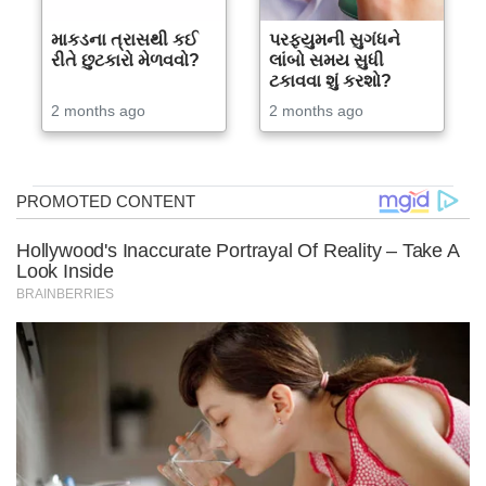
માકડના ત્રાસથી કઈ
પરફ્યુમની સુગંધને
રીતે છુટકારો મેળવવો?
લાંબો સમય સુધી
ટકાવવા શું કરશો?
2 months ago
2 months ago