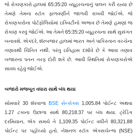
જે રોકાણકારો હાલમાં 65:35:20 વ્યૂહરચનાનું પાલન કરી રહ્યા છે
તેમણે તેમના સ્ટૉક ફાળવણીને જાળવી રાખવી જોઈએ. જે
રોકાણકારોના પોર્ટફોલિયોમાં ઇક્વિટીનો અભાવ છે તેમણે હમણાં જ
રોકાણ કરવું જોઈએ. આ તેમને 65:35:20 વ્યૂહરચના સાથે સુસંગત
બનાવશે. એકંદરે, શૅરબજાર હાલમાં ભારત અને પાકિસ્તાન વચ્ચેના
તણાવથી ચિંતિત નથી. પરંતુ ઇતિહાસ દર્શાવે છે કે આવા તણાવ
બજારના પતન તરફ દોરી શકે છે. આવી સ્થિતિમાં રોકાણકારોએ
સાવધ રહેવું જોઈએ.
બજારો મજબૂત વધારા સાથે બંધ થયા
સોમવારે 30 શૅરવાળા
BSE સેન્સેક્સ
1,005.84 પોઈન્ટ અથવા
1.27 ટકાના ઉછાળા સાથે 80,218.37 પર બંધ થયા. ટ્રેડિંગ
દરમિયાન, એક સમયે તે 1,109.35 પોઈન્ટ વધીને 80,321.88
પોઈન્ટ પર પહોંચ્યો હતો. નેશનલ સ્ટૉક એક્સચેન્જ (NSE)