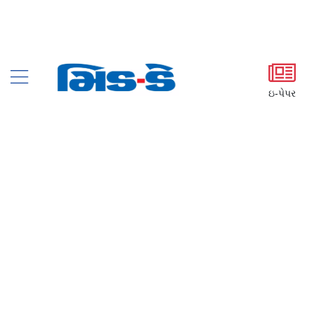
ઇ-પેપર