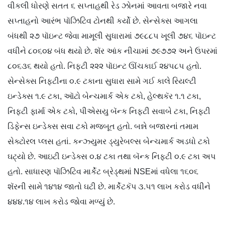
વીકલી ધોરણે સતત ૬ સપ્તાહથી રેડ ઝોનમાં આવતા બજારે નવા
સપ્તાહનો આરંભ પૉઝિટિવ ટોનથી કર્યો છે. સેન્સેક્સ આગલા
બંધથી ૨૭ પૉઇન્ટ જેવા મામૂલી સુધારામાં ૭૯૮૮૫ ખૂલી ૭૪૬ પૉઇન્ટ
વધીને ૮૦૬૦૪ બંધ થયો છે. શૅર આંક નીચામાં ૭૯૭૭૨ અને ઉપરમાં
૮૦૬૩૬ થયો હતો. નિફ્ટી ૨૨૨ પૉઇન્ટ ઊંચકાઈ ૨૪૫૮૫ હતો.
સેન્સેક્સ નિફ્ટીના ૦.૯ ટકાના સુધારા સામે ગઈ કાલે રિયલ્ટી
ઇન્ડેક્સ ૧.૯ ટકા, ઑટો બેન્ચમાર્ક એક ટકો, હેલ્થકૅર ૧.૧ ટકા,
નિફ્ટી ફાર્મા એક ટકો, પીએસયુ બૅન્ક નિફ્ટી સવાબે ટકા, નિફ્ટી
ડિફેન્સ ઇન્ડેક્સ સવા ટકો મજબૂત હતો. બન્ને બજારનાં તમામ
સેક્ટોરલ પ્લસ હતાં. કન્ઝ્‍યુમર ડ્યુરેબલ્સ બેન્ચમાર્ક અડધો ટકો
ઘટ્યો છે. આઇટી ઇન્ડેક્સ ૦.૪ ટકા તથા બૅન્ક નિફ્ટી ૦.૯ ટકા અપ
હતો. સાધારણ પૉઝિટિવ માર્કેટ બ્રેડ્થમાં NSEમાં વધેલા ૧૬૦૬
શૅરની સામે ૧૪૧૪ જાતો ઘટી છે. માર્કેટકૅપ ૩.૫૧ લાખ કરોડ વધીને
૪૪૪.૧૪ લાખ કરોડ જોવા મળ્યું છે.