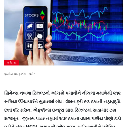
માર્કેટ મૂડ
પ્રતીકાત્મક ફાઈલ તસવીર
સિમેન્સ નબળા રિઝલ્ટનો આંચકો પચાવીને નીચલા મથાળેથી ૨૧૨
રૂપિયા ઊંચકાઈને સુધારામાં બંધ : લેમન ટ્રી ૯૩ ટકાની નફાવૃદ્ધિ
છતાં શૅર ડાઉન, એફકૉન્સ ઇન્ફ્રા સારા રિઝલ્ટમાં સાડાચાર ટકા
મજબૂત : જીનસ પાવર નફામાં ૧૮૪ ટકાના વધારા પછીય પોણો ટકો