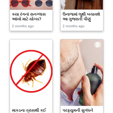
કયા રંગનાં સનગ્લાસ
ઉનાળામાં લૂથી બચાવશે
આંખો માટે યોગ્ય?
આ ગુજરાતી પીણું
2 months ago
2 months ago
માકડના ત્રાસથી કઈ
પરફ્યુમની સુગંધને