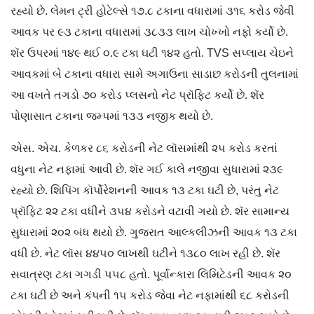
રહ્યો છે. લેમન ટ્રી હોટેલ્સે ૧૭.૮ ટકાના વધારામાં ૩૧૬ કરોડ જેવી
આવક પર ૯૩ ટકાના વધારામાં ૩૮૩૩ લાખ ચોખ્ખો નફો કર્યો છે.
શૅર ઉપરમાં ૧૪૯ થઈ ૦.૯ ટકા ઘટી ૧૪૨ હતો. TVS સપ્લાય ચેઇને
આવકમાં બે ટકાના વધારા સામે અગાઉના સાડાછ કરોડની તુલનામાં
આ વખતે તગડો ૭૦ કરોડ પ્લસનો નેટ પ્રૉફિટ કર્યો છે. શૅર
પોણાસાત ટકાના જમ્પમાં ૧૩૩ નજીક થયો છે.
એસ. એચ. કેળકર ૮૬ કરોડની નેટ લૉસમાંથી ૨૫ કરોડ કરતાં
વધુના નેટ નફામાં આવી છે. શૅર ગઈ કાલે નજીવા સુધારામાં ૨૩૯
રહ્યો છે. શિપિંગ કૉર્પોરેશનની આવક ૧૩ ટકા ઘટી છે, પરંતુ નેટ
પ્રૉફિટ ૨૨ ટકા વધીને ૩૫૪ કરોડને વટાવી ગયો છે. શૅર સામાન્ય
સુધારામાં ૨૦૨ બંધ થયો છે. ગુજરાત આલ્કલીઝની આવક ૧૩ ટકા
વધી છે. નેટ લૉસ ૪૪૫૦ લાખથી ઘટીને ૧૩૮૦ લાખ રહી છે. શૅર
સવાત્રણ ટકા ગગડી ૫૫૮ હતો. પૂર્વાન્કારા લિમિટેડની આવક ૨૦
ટકા ઘટી છે અને કંપની ૧૫ કરોડ જેવા નેટ નફામાંથી ૬૮ કરોડની