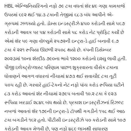
HBL એન્જિનિયરિંગનો નફો ૭૯ ટકા વધતાં શૅર ૪૯ ગણા કામકાજે
ઉપરમાં ૬૯૨ થઈ ૧૪.૩ ટકાની તેજીમાં ૬૮૩ બંધ આપીને એ-
ગ્રુપમાં ઝળક્યો હતો. ડોમ્સ ઇન્ડસ્ટ્રીઝે ૪૫૦ કરોડની સામે ૫૬૭
કરોડની આવક પર ૫૪ કરોડની સામે ૫૮ કરોડ નેટ પ્રૉફિટ કર્યો છે
એમાં શૅર ૫૯ ગણા વૉલ્યુમે ૨૫૭૨ની ઇન્ટ્રા-ડે હાઈ બનાવી ૯.૭
ટકા કે ૨૨૧ રૂપિયા ઊછળી ૨૫૦૮ થયો છે. કંપની ડિસેમ્બર
૨૦૨૩માં ૧૦ના શૅરદીઠ ૭૯૦ના ભાવે ૧૨૦૦ કરોડનો ઇશ્યુ લાવી હતી.
પીજી ઇલેક્ટ્રોપ્લાસ્ટ પરિણામ પાછળ શુક્રવારના વીસેક ટકાના
ધોવાણને આગળ વધારતાં નીચામાં ૪૭૩ થઈ સવાચૌદ ટકા તૂટી
૫૦૫ રહી છે. ગરવારે હાઈ-ટેકનો નેટ નફો પાંચ કરોડ રૂપિયા ઘટીને
૮૩ કરોડ આવતાં શૅર નીચામાં ૨૭૯૫ બતાવી ૧૦.૨ ટકા કે ૯૨૩
રૂપિયા ખરડાઈ ૨૮૪૬ બંધ થયો છે. પ્રકાશ ઇન્ડસ્ટ્રીઝનાં રિઝલ્ટ
નબળાં આવતાં શૅર ૧૭૯ની ઇન્ટ્રા-ડે ટૉપથી ગગડીને ૧૫૮ થઈ આઠ
ટકા બગડીને ૧૬૨ હતો. પીટીસી ઇન્ડસ્ટ્રીઝે ૫૦ કરોડની સામે ૧૦૭
કરોડની આવક મેળવી છે, પણ નફો ૪૮૯ લાખથી સાધારણ