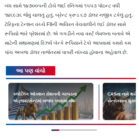
બંધ સામે ૧૪૭૦૦૫ની ટોચે જઈ રનિંગમાં ૧૫૫૩ પૉઇન્ટ વધી
૧૪૬૯૩૬ જેવું ચાલતું હતું. બ્રેન્ટ ક્રૂડ ૬૭ ડૉલર નજીક ટકેલું હતું.
ટૅરિફના ટેન્શન વચ્ચે FIIની અવિરત વેચવાલીને લઈ ડૉલર સામે
રૂપિયો ભારે પ્રેશરમાં છે. એ ગગડીને નવા વર્સ્ટ લેવલના બતાવે એ
માટેની મથામણમાં રિઝર્વ બૅન્કે રૂપિયાને ટેકો આપવામાં કમસે કમ
પાંચ અબજ ડૉલર તાજેતરમાં વાપરી નાંખ્યા હોવાના અહેવાલ છે.
આ પણ વાંચો
ક્લોઝિંગ ઑક્શન સેશનની ગરબડના
CASના નામે થયેલા
ઍડ્જસ્ટમેન્ટમાં બજાર પ્લસમાં બંધ
સેન્સેક્સના મુકાબ