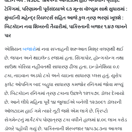
ઘટીને બંધ : NSDL ૧૪૨૫ની ઑલટાઇમ હાઈ બનાવીને પ્રૉફિટ
ટેકિંગમાં, પરિણામની પૂર્વસંધ્યાએ ૬૩ મૂન્સ વૉલ્યુમ સાથે સુધારામાં :
મુંબઈની મહેન્દ્ર રિયલ્ટર્સ સહિત આજે કુલ ત્રણ ભરણાં ખૂલશે :
બિટકૉઇન નવા શિખરની તૈયારીમાં, પાકિસ્તાની બજાર ૧.૪૭ લાખને
પાર
એશિયન
બજારો
માં નવા સપ્તાહની શરૂઆત મિશ્ર વલણથી થઈ
છે. જપાન અને થાઇલૅન્ડ રજામાં હતા. સિંગાપોર, હૉન્ગકૉન્ગ તથા
સાઉથ કોરિયા નહીંવતથી સાધારણ ઢીલા હતા. ઇન્ડોનેશિયા ૦.૯
ટકા, તાઇવાન અડધો ટકો અને ચાઇના સાધારણ પ્લસ હતું. યુરોપ
ફ્લૅટ ઓપનિંગ બાદ બહુધા સાધારણ કમજોર રનિંગમાં જોવા મળ્યું
છે. બિટકૉઇન રનિંગમાં ત્રણ ટકાના ઉછાળે ૧૨૧૫૭૬ ડૉલર દેખાયો
છે. આને લીધે મહિના પૂર્વે ૧૪ જુલાઈએ બનેલી ૧૨૩૦૯૧ ડૉલરની
ઑલટાઇમ હાઈ ગમે ત્યારે તૂટી જશે એમ લાગે છે. ક્રિપ્ટો
સેગમેન્ટનું માર્કેટકૅપ પોણાત્રણ ટકા વધીને હાલમાં ૪.૦૬ લાખ કરોડ
ડૉલરે પહોંચી ગયું છે. પાકિસ્તાની શૅરબજાર ૧૪૫૩૮૩ના આગલા