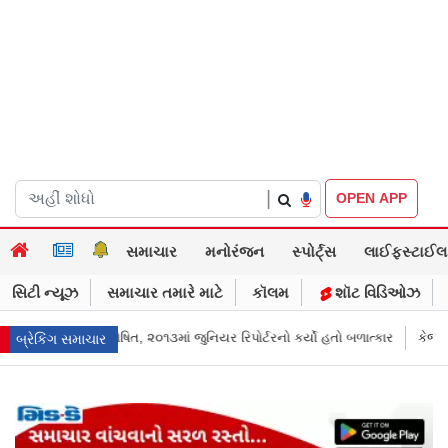
|
OPEN APP
સમાચાર
મનોરંજન
સ્પોર્ટ્સ
લાઈફસ્ટાઈલ
સિટી ન્યૂઝ
સમાચાર તમારે માટે
કૉલમ
શૉટ વિડિઓઝ
ં જુનિયર રિપોર્ટરનો કર્યો હતો બળાત્કાર
કેજરીવાલનું ઇન્સ્ટાગ્રામ એકાઉન્ટ ભાર
બ્રેકિંગ સમાચાર