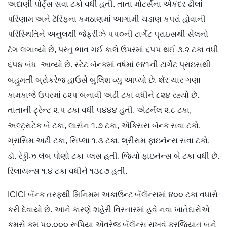
અદાણી પોર્ટ્સ સવા ટકો વધી હતી. તાતા મોટર્સના એકંદર ઢીલાં
પરિણામ અને ટૅરિફના કમઠાણમાં આગામી ચડાણ કપરાં હોવાની
પરિસ્થિતિને અનુલક્ષી જેફરીઝે ૫૫૦ની ટાર્ગેટ પ્રાઇસથી સેલનો
ટૅગ લગાવ્યો છે, પરંતુ ભાવ ગઈ કાલે ઉપરમાં ૬૫૫ થઈ ૩.૨ ટકા વધી
૬૫૪ બંધ આવ્યો છે. સ્ટેટ બૅન્કમાં વર્ષમાં ૯૪૧ની ટાર્ગેટ પ્રાઇસથી
બહુમતી બ્રોકરેજ હાઉસે બુલિશ વ્યુ આપ્યો છે. શૅર ચાર ગણા
કામકાજે ઉપરમાં ૮૨૫ બનાવી અઢી ટકા વધીને ૮૨૪ રહ્યો છે.
તાતાની ટ્રેન્ટ ૨.૫ ટકા વધી ૫૪૪૪ હતી. એટર્નલ ૨.૮ ટકા,
અલ્ટ્રાટેક બે ટકા, લાર્સન ૧.૭ ટકા, ઍક્સિસ બૅન્ક સવા ટકો,
ગ્રાસિમ અઢી ટકા, સિપ્લા ૧.૩ ટકા, શ્રીરામ ફાઇનૅન્સ સવા ટકો,
ડૉ. રેડ્ડીઝ લૅબ પોણો ટકા પ્લસ હતી. જિયો ફાઇનૅન્સ બે ટકા વધી છે.
રિલાયન્સ ૧.૪ ટકા વધીને ૧૩૮૭ હતી.
ICICI બૅન્ક તરફથી મિનિમમ અકાઉન્ટ બૅલૅન્સમાં ૪૦૦ ટકા વધારો
કરી દેવાયો છે. આને કારણે શહેરી વિસ્તારમાં હવે નવા ખાતેદારોએ
કમસે કમ ૫૦,૦૦૦ રૂપિયા ઍવરેજ બૅલૅન્સ રાખવું ફરજિયાત બને