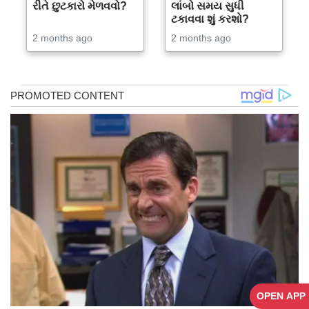
રીતે છુટકારો મેળવવો?
લાંબો સમય સુધી
ટકાવવા શું કરશો?
2 months ago
2 months ago
OPEN APP