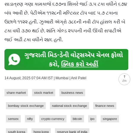
સાડાત્રણ ગણા કામકાજે ૬૭૭ના શિખરે જઈ ૩.૫ ટકા વધીને ૬૭૪
બંધ આવી છે. પેટીએમ ૧૧૨૮ની મલ્ટિયર ટૉપ બાદ ૫.૭ ટકાના
ઉછાળે ૧૧૨૨ હતી. ઝુઆરી ઍગ્રો ૩૮૯ની નવી ટૉપ હાંસલ કરી બે
ટકા વધી ૩૭૦ થઈ છે. શાંતિ ગોલ્ડ ૨૫૫ની નવી ઊંચી સપાટીએ
જઈ અઢી ટકા વધીને ૨૪૬ હતી.
14 August, 2025 07:04 AM IST | Mumbai | Anil Patel
ટોચ
share market
stock market
business news
bombay stock exchange
national stock exchange
finance news
sensex
nifty
crypto currency
bitcoin
ipo
singapore
south korea
hong kong
reserve bank of india