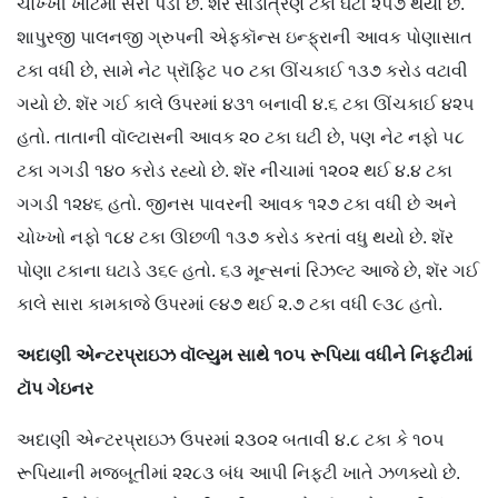
ચોખ્ખી ખોટમાં સરી પડી છે. શૅર સાડાત્રણ ટકા ઘટી ૨૫૭ થયો છે.
શાપુરજી પાલનજી ગ્રુપની એફકૉન્સ ઇન્ફ્રાની આવક પોણાસાત
ટકા વધી છે, સામે નેટ પ્રૉફિટ ૫૦ ટકા ઊંચકાઈ ૧૩૭ કરોડ વટાવી
ગયો છે. શૅર ગઈ કાલે ઉપરમાં ૪૩૧ બનાવી ૪.૬ ટકા ઊંચકાઈ ૪૨૫
હતો. તાતાની વૉલ્ટાસની આવક ૨૦ ટકા ઘટી છે, પણ નેટ નફો ૫૮
ટકા ગગડી ૧૪૦ કરોડ રહ્યો છે. શૅર નીચામાં ૧૨૦૨ થઈ ૪.૪ ટકા
ગગડી ૧૨૪૬ હતો. જીનસ પાવરની આવક ૧૨૭ ટકા વધી છે અને
ચોખ્ખો નફો ૧૮૪ ટકા ઊછળી ૧૩૭ કરોડ કરતાં વધુ થયો છે. શૅર
પોણા ટકાના ઘટાડે ૩૬૯ હતો. ૬૩ મૂન્સનાં રિઝલ્ટ આજે છે, શૅર ગઈ
કાલે સારા કામકાજે ઉપરમાં ૯૪૭ થઈ ૨.૭ ટકા વધી ૯૩૮ હતો.
અદાણી એન્ટરપ્રાઇઝ વૉલ્યુમ સાથે ૧૦૫ રૂપિયા વધીને નિફ્ટીમાં
ટૉપ ગેઇનર
અદાણી એન્ટરપ્રાઇઝ ઉપરમાં ૨૩૦૨ બતાવી ૪.૮ ટકા કે ૧૦૫
રૂપિયાની મજબૂતીમાં ૨૨૮૩ બંધ આપી નિફ્ટી ખાતે ઝળક્યો છે.