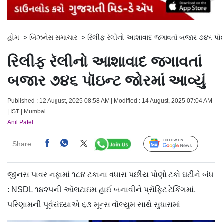
હોમ
>
બિઝનેસ સમાચાર
>
રિલીફ રૅલીનો આશાવાદ જગાવતાં બજાર ૭૪૬ પૉઇન
રિલીફ રૅલીનો આશાવાદ જગાવતાં
બજાર ૭૪૬ પૉઇન્ટ જોરમાં આવ્યું
Published : 12 August, 2025 08:58 AM | Modified : 14 August, 2025 07:04 AM
| IST | Mumbai
Anil Patel
Share:
Follow Us
જીનસ પાવર નફામાં ૧૮૪ ટકાના વધારા પછીય પોણો ટકો ઘટીને બંધ
: NSDL ૧૪૨૫ની ઑલટાઇમ હાઈ બનાવીને પ્રૉફિટ ટેકિંગમાં,
પરિણામની પૂર્વસંધ્યાએ ૬૩ મૂન્સ વૉલ્યુમ સાથે સુધારામાં