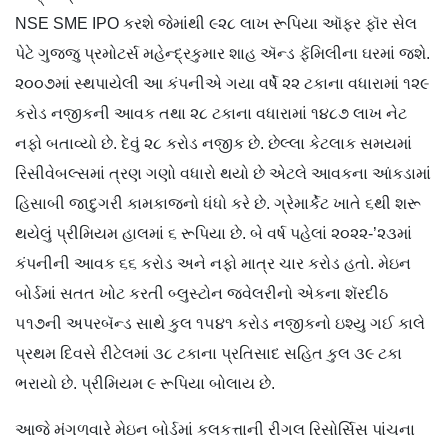
NSE SME IPO કરશે જેમાંથી ૯૨૮ લાખ રૂપિયા ઑફર ફૉર સેલ
પેટે ગુજ્જુ પ્રમોટર્સ મહેન્દ્રકુમાર શાહ ઍન્ડ ફૅમિલીના ઘરમાં જશે.
૨૦૦૭માં સ્થપાયેલી આ કંપનીએ ગયા વર્ષે ૨૨ ટકાના વધારામાં ૧૨૯
કરોડ નજીકની આવક તથા ૨૮ ટકાના વધારામાં ૧૪૮૭ લાખ નેટ
નફો બતાવ્યો છે. દેવું ૨૮ કરોડ નજીક છે. છેલ્લા કેટલાક સમયમાં
રિસીવેબલ્સમાં ત્રણ ગણો વધારો થયો છે એટલે આવકના આંકડામાં
હિસાબી જાદુગરી કામકાજનો ધંધો કરે છે. ગ્રેમાર્કેટ ખાતે ૬થી શરૂ
થયેલું પ્રીમિયમ હાલમાં ૬ રૂપિયા છે. બે વર્ષ પહેલાં ૨૦૨૨-’૨૩માં
કંપનીની આવક ૬૬ કરોડ અને નફો માત્ર ચાર કરોડ હતો. મેઇન
બોર્ડમાં સતત ખોટ કરતી બ્લુસ્ટોન જ્વેલરીનો એકના શૅરદીઠ
૫૧૭ની અપરબૅન્ડ સાથે કુલ ૧૫૪૧ કરોડ નજીકનો ઇશ્યુ ગઈ કાલે
પ્રથમ દિવસે રીટેલમાં ૩૮ ટકાના પ્રતિસાદ સહિત કુલ ૩૯ ટકા
ભરાયો છે. પ્રીમિયમ ૯ રૂપિયા બોલાય છે.
આજે મંગળવારે મેઇન બોર્ડમાં કલકત્તાની રીગલ રિસોર્સિસ પાંચના