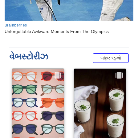
વેબસ્ટોરીઝ
બધુજ જુઓ