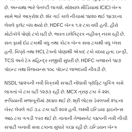
છે. અન્યથા ભારે પેનલ્ટી લાગશે. સોશ્યલ મીડિયામાં ICICI બૅન્ક
સામે ભારે આક્રોશ છે. શૅર ગઈ કાલે નીચામાં ૧૪૨૦ થઈ ૧૪૩૬ના
લેવલે ફ્લૅટ બંધ થયો છે. HDFC બૅન્ક ૧.૨ ટકા વધી હતી. હીરો
મોટોકૉર્પ પોણો ટકો ઘટી છે. ભારત ઇલેક્ટ્રિક નહીંવત્ નરમ રહી છે.
સન ફાર્મા દોઢ ટકાથી વધુ તથા કોટક બૅન્ક સવા ટકાથી વધુ પ્લસ
હતી. વિપ્રો તથા HCL ટેક્નો પોણાથી એકાદ ટકો વધ્યા હતા. ઇન્ફી,
TCS અને ટેક મહિન્દ્ર નજીવી સુધરી છે. HDFC બજારને ૧૪૭
પૉઇન્ટ તથા રિલાયન્સ ૧૦૮ પૉઇન્ટ લાભદાયી નીવડી છે.
NSDL ૧૪૨૫ની નવી વિક્રમી સપાટી નોંધાવી પ્રૉફિટ બુકિંગ કામે
લાગતાં બે ટકા ઘટી ૧૨૭૩ રહી છે. MCX ત્રણ ટકા કે ૨૨૬
રૂપિયાની મજબૂતીમાં ૭૯૪૦ થઈ છે. શ્રી લોટસ ડેવલપર્સ ૨૧૮ના
બેસ્ટ લેવલે ગઈ ૩.૮ ટકા ઘટી ૨૦૨ હતી. લક્ષ્મી ઇન્ડિયા ફાઇનૅન્સ
આઠ ટકા ગગડી ૧૫૦ થઈ છે. તાતાની તેજસનેટ ૫૪૫ની નવી નીચી
સપાટી બનાવી સવા ટકાના સુધારે ૫૬૪ રહી છે. ઇન્ડિયન બૅન્ક