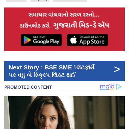
>
Next Story : BSE SME પ્લૅટફૉર્મ
પર વધુ બે સ્ક્રિપ લિસ્ટ થઈ