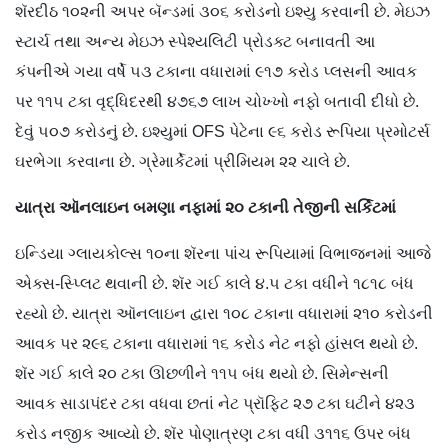
શૅરદીઠ ૧૦૨ની અપર બૅન્ડમાં ૩૦૬ કરોડનો ઇશ્યુ કરવાની છે. મેઇઝ
સ્ટાર્ચ તથા અન્ય મેઇઝ સ્પેશ્યલિટી પ્રોડક્ટ બનાવતી આ
કંપનીએ ગયા વર્ષે ૫૩ ટકાના વધારામાં ૯૧૭ કરોડ પ્લસની આવક
પર ૧૧૫ ટકા વૃદ્ધિદરથી ૪૭૬૭ લાખ ચોખ્ખો નફો બતાવી દીધો છે.
દેવું ૫૦૭ કરોડનું છે. ઇશ્યુમાં OFS પેટેના ૯૬ કરોડ રૂપિયા પ્રમોટર્સ
ઘરભેગા કરવાના છે. ગ્રેમાર્કેટમાં પ્રીમિયમ ૨૨ ચાલે છે.
યાત્રા ઑનલાઇન બમણા નફામાં ૨૦ ટકાની તેજીની સર્કિટમાં
ઇન્ડિયા ગ્લાયકોલ્સ ૧૦ના શૅરના પાંચ રૂપિયામાં વિભાજનમાં આજે
એક્સ-સ્પ્લિટ થવાની છે. શૅર ગઈ કાલે ૪.૫ ટકા વધીને ૧૮૧૮ બંધ
રહ્યો છે. યાત્રા ઑનલાઇન દ્વારા ૧૦૮ ટકાના વધારામાં ૨૧૦ કરોડની
આવક પર ૨૯૬ ટકાના વધારામાં ૧૬ કરોડ નેટ નફો હાંસલ થયો છે.
શૅર ગઈ કાલે ૨૦ ટકા ઊછળીને ૧૧૫ બંધ થયો છે. સિમેન્સની
આવક સાડાપંદર ટકા વધવા છતાં નેટ પ્રૉફિટ ૨૭ ટકા ઘટીને ૪૨૩
કરોડ નજીક આવ્યો છે. શૅર પોણાત્રણ ટકા વધી ૩૧૧૬ ઉપર બંધ