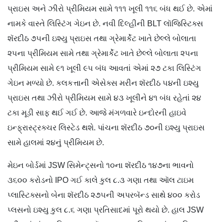
પ્રાઇસ અને ઝીરો પ્રીમિયમ સામે ૧૧૧ ખૂલી ૧૧૬ બંધ થઈ છે. એમાં
નામકે વાસ્તે લિસ્ટિંગ ગેઇન છે. નવી દિલ્હીની BLT લૉજિસ્ટિક્સ
શૅરદીઠ ૭૫ની ઇશ્યુ પ્રાઇસ તથા ગ્રેમાર્કેટ ખાતે છેલ્લે બોલાતા
૨૫ના પ્રીમિયમ સામે તથા ગ્રેમાર્કેટ ખાતે છેલ્લે બોલાતા ૨૫ના
પ્રીમિયમ સામે ૯૧ ખૂલી ૯૫ બંધ આવતાં એમાં ૨૭ ટકા લિસ્ટિંગ
ગેઇન મળ્યો છે. કલકત્તાની એસેક્સ મરીન શૅરદીઠ ૫૪ની ઇશ્યુ
પ્રાઇસ તથા ઝીરો પ્રીમિયમ સામે ૪૩ ખૂલીને ૪૧ બંધ રહેતાં ૨૪
ટકા મૂડી સાફ થઈ ગઈ છે. આજે મંગળવારે ઇન્દોરની હાઇવે
ઇન્ફ્રાસ્ટ્રક્ચર લિસ્ટેડ થશે. પાંચના શૅરદીઠ ૭૦ની ઇશ્યુ પ્રાઇસ
સામે હાલમાં ૨૪નું પ્રીમિયમ છે.
મેઇન બોર્ડમાં JSW સિમેન્ટ્સનો ૧૦ના શૅરદીઠ ૧૪૭ના ભાવનો
૩૬૦૦ કરોડનો IPO ગઈ કાલે કુલ ૮.૩ ગણા તથા ઑલ ટાઇમ
પ્લાસ્ટિક્સનો બેના શૅરદીઠ ૨૭૫ની અપરબૅન્ડ સાથે ૪૦૦ કરોડ
પ્લસનો ઇશ્યુ કુલ ૮.૬ ગણા પ્રતિસાદમાં પૂરો થયો છે. હાલ JSW