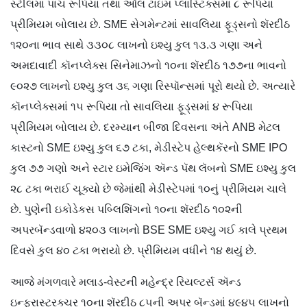
સ્ટીલમાં પાંચ રૂપિયા તથા ઑલ ટાઇમ પ્લાસ્ટિક્સમાં ૮ રૂપિયા
પ્રીમિયમ બોલાય છે. SME સેગમેન્ટમાં સાવલિયા ફૂડ્સનો શૅરદીઠ
૧૨૦ના ભાવ સાથે ૩૩૦૮ લાખનો ઇશ્યુ કુલ ૧૩.૩ ગણા અને
અમદાવાદી કૉનપ્લેક્સ સિનેમાઝનો ૧૦ના શૅરદીઠ ૧૭૭ના ભાવનો
૯૦૨૭ લાખનો ઇશ્યુ કુલ ૩૬ ગણા રિસ્પૉન્સમાં પૂરો થયો છે. અત્યારે
કૉનપ્લેક્સમાં ૧૫ રૂપિયા તો સાવલિયા ફૂડ્સમાં ૪ રૂપિયા
પ્રીમિયમ બોલાય છે. દરમ્યાન બીજા દિવસના અંતે ANB મેટલ
કાસ્ટનો SME ઇશ્યુ કુલ ૬૭ ટકા, મેડીસ્ટેપ હેલ્થકૅરનો SME IPO
કુલ ૭૭ ગણો અને સ્ટાર ઇમેજિંગ ઍન્ડ પૅથ લૅબનો SME ઇશ્યુ કુલ
૨૮ ટકા ભરાઈ ચૂક્યો છે જેમાંથી મેડીસ્ટેપમાં ૧૦નું પ્રીમિયમ ચાલે
છે. પુણેની ઇકોડેકસ પબ્લિશિંગનો ૧૦ના શૅરદીઠ ૧૦૨ની
અપરબૅન્ડવાળો ૪૨૦૩ લાખનો BSE SME ઇશ્યુ ગઈ કાલે પ્રથમ
દિવસે કુલ ૪૦ ટકા ભરાયો છે. પ્રીમિયમ વધીને ૧૪ થયું છે.
આજે મંગળવારે મલાડ-વેસ્ટની મહેન્દ્ર રિયલ્ટર્સ ઍન્ડ
ઇન્ફ્રાસ્ટ્રક્ચર ૧૦ના શૅરદીઠ ૮૫ની અપર બૅન્ડમાં ૪૯૪૫ લાખનો