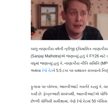
ચાલુ નાણાકીય વર્ષની ત્રીજી દ્વિમાસિક નાણાકીય
(Sanjay Malhotra)એ જણાવ્યું હતું કે FY26 માટે
વધુમાં જણાવ્યું હતું કે, નાણાકીય નીતિ સમિતિ (M
અથવા
રેપો રેટ
ને 5.5 ટકા પર યથાવત રાખવાનો નિર્
ફુગાવા પર બોલતા, આરબીઆઈ ગવર્નરે કહ્યું કે, ચાલ
કર્યો છે. ફેબ્રુઆરી ૨૦૨૫થી, આરબીઆઈએ પોલિસી ર
છેલ્લી પોલિસી સમીક્ષામાં, તેણે રેપો રેટમાં 50 બેસિ