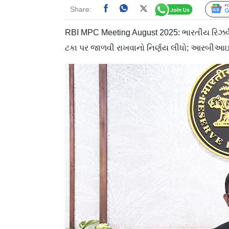
Share:
RBI MPC Meeting August 2025: ભારતીય રિઝર્વ 
ટકા પર જાળવી રાખવાનો નિર્ણય લીધો; આરબીઆ