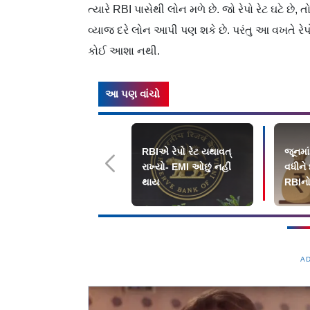
ત્યારે RBI પાસેથી લોન મળે છે. જો રેપો રેટ ઘટે છે,
વ્યાજ દરે લોન આપી પણ શકે છે. પરંતુ આ વખતે રેપો
કોઈ આશા નથી.
આ પણ વાંચો
RBIએ રેપો રેટ યથાવત્
જૂનમાં
રાખ્યો- EMI ઓછું નહીં
વધીને
થાય
RBIનો 
પાર
A