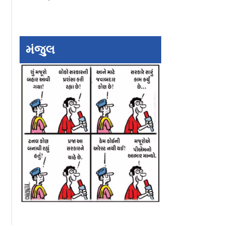
મંજુલ
ારકોને મોટી
જુલાઈમાં GST કલેક્શન
નિકાસમાં ઇલેક્ટ્રૉ
માં ૫૦ બેસિસ
૧૫.૪ ટકા વધીને ૨.૧૧
ગુડ્સનો દબદબો, દે
ાડો, EMI
લાખ કરોડ રૂપિયા થયું
ત્રીજી સૌથી મોટી
નિકાસ-કૅટેગરી બની