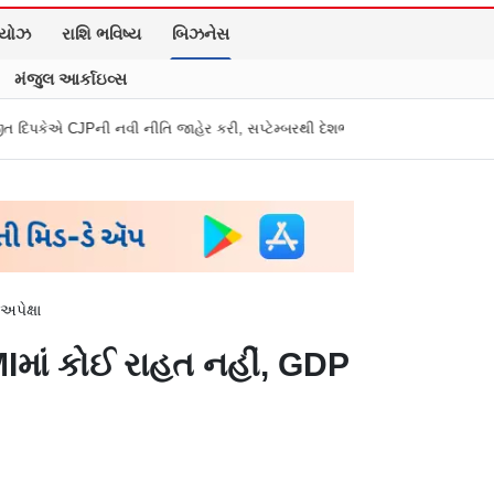
િયોઝ
રાશિ ભવિષ્ય
બિઝનેસ
મંજુલ આર્કાઇવ્સ
ી નીતિ જાહેર કરી, સપ્ટેમ્બરથી દેશભારમાં થશે શરૂ
તુકારામ મુંઢે On Fire: 
અપેક્ષા
MIમાં કોઈ રાહત નહીં, GDP