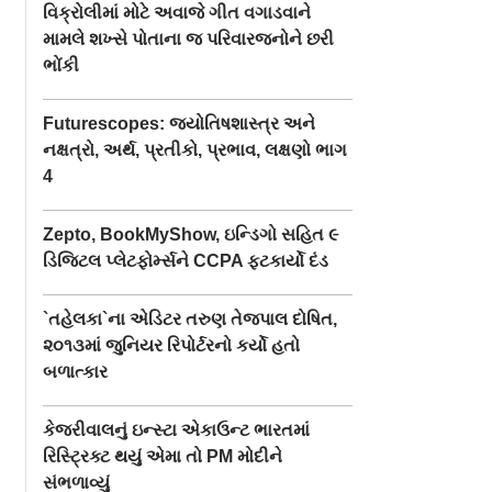
વિક્રોલીમાં મોટે અવાજે ગીત વગાડવાને
મામલે શખ્સે પોતાના જ પરિવારજનોને છરી
ભોંકી
Futurescopes: જ્યોતિષશાસ્ત્ર અને
નક્ષત્રો, અર્થ, પ્રતીકો, પ્રભાવ, લક્ષણો ભાગ
4
Zepto, BookMyShow, ઇન્ડિગો સહિત ૯
ડિજિટલ પ્લેટફોર્મ્સને CCPA ફટકાર્યો દંડ
`તહેલકા`ના એડિટર તરુણ તેજપાલ દોષિત,
૨૦૧૩માં જુનિયર રિપોર્ટરનો કર્યો હતો
બળાત્કાર
કેજરીવાલનું ઇન્સ્ટા એકાઉન્ટ ભારતમાં
રિસ્ટ્રિક્ટ થયું એમા તો PM મોદીને
સંભળાવ્યું