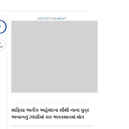
ADVERTISEMENT
are
માફિયા અતીક અહેમદના સૌથી નાના પુત્ર
અબાનનું ઝાંસીમાં કાર અકસ્માતમાં મોત