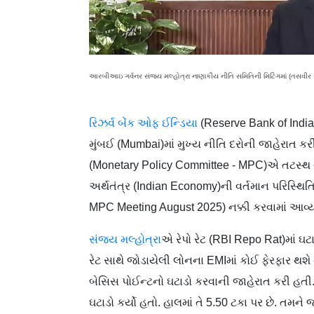
આરબીઆઇ ગર્વનર સંજય મલ્હોત્રા નાણાકીય નીતિ સમિતિની મિટિંગમાં (તસવી
રિઝર્વ બેંક ઓફ ઈન્ડિયા
(Reserve Bank of India
મુંબઈ (Mumbai)માં મુખ્ય નીતિ દરોની જાહેરાત ક
(Monetary Policy Committee - MPC)એ તટસ્થ વલણ
અર્થતંત્ર (Indian Economy)ની વર્તમાન પરિસ્થિતિ 
MPC Meeting August 2025) નક્કી કરવામાં આવ્યા
સંજય મલ્હોત્રા
એ રેપો રેટ (RBI Repo Rat)માં ઘટ
રેટ સાથે જોડાયેલી લોનના EMIમાં કોઈ ફેરફાર થશે 
બેસિસ પોઈન્ટનો ઘટાડો કરવાની જાહેરાત કરી હતી. એ
ઘટાડો કર્યો હતો. હાલમાં તે 5.50 ટકા પર છે. તમને