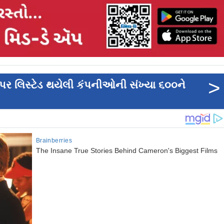
>
 પર લિસ્ટેડ થયેલી કંપનીઓની સંખ્યા ૬૦૦ને