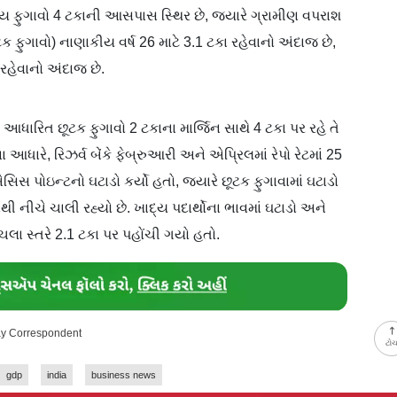
મુખ્ય ફુગાવો 4 ટકાની આસપાસ સ્થિર છે, જ્યારે ગ્રામીણ વપરાશ
ક ફુગાવો) નાણાકીય વર્ષ 26 માટે 3.1 ટકા રહેવાનો અંદાજ છે,
 રહેવાનો અંદાજ છે.
) આધારિત છૂટક ફુગાવો 2 ટકાના માર્જિન સાથે 4 ટકા પર રહે તે
 આધારે, રિઝર્વ બેંકે ફેબ્રુઆરી અને એપ્રિલમાં રેપો રેટમાં 25
સિસ પોઇન્ટનો ઘટાડો કર્યો હતો, જ્યારે છૂટક ફુગાવામાં ઘટાડો
ી નીચે ચાલી રહ્યો છે. ખાદ્ય પદાર્થોના ભાવમાં ઘટાડો અને
ીચલા સ્તરે 2.1 ટકા પર પહોંચી ગયો હતો.
day Correspondent
ટો
gdp
india
business news