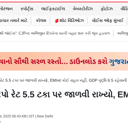
નોરંજન
સ્પોર્ટ્સ
લાઈફસ્ટાઈલ
વેબસ્ટોરીઝ
ફોટોઝ
વીડ
ાચાર તમારે માટે
કૉલમ
શૉટ વિડિઓઝ
વોઈસ ઑફ મુંબઈ
ા અભિજીત દિપકેના ઘરની બહાર શરૂ કરી ભૂખ હડતાળ
અભિજીત દિપકેએ CJPની નવ
રેટ 5.5 ટકા પર જાળવી રાખ્યો, EMIમાં કોઈ રાહત નહીં, GDP વૃદ્ધિ 6.5 રહેવાની 
પો રેટ 5.5 ટકા પર જાળવી રાખ્યો, E
t, 2025 06:43 AM | IST | New Delhi
m