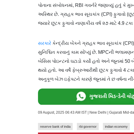
પોતાના સંબોધનમાં, RBI ગવર્નરે જણાવ્યું હતું કે 
અસ્થિર છે. ગ્રાહક ભાવ સૂચકાંક (CPI) ફુગાવો (છૂટ
જ્યારે છૂટક ફુગાવો નાણાકીય વર્ષ ૨૭ માટે 4.9 ટકા
સરકારે
કેન્દ્રીય બેંકને ગ્રાહક ભાવ સૂચકાંક (CPI
સુનિશ્ચિત કરવાનું કામ સોંપ્યું છે. MPCની ભલામણના
બેસિસ પોઇન્ટનો ઘટાડો કર્યો હતો અને જૂનમાં 50 બે
થયો હતો. આ વર્ષે ફેબ્રુઆરીથી છૂટક ફુગાવો 4 ટકાથ
અનુકૂળ બેઝ ઇફેક્ટને કારણે જૂનમાં તે છ વર્ષના ન
09 August, 2025 06:43 AM IST | New Delhi | Gujarati Mid-
reserve bank of india
rbi governor
indian economy