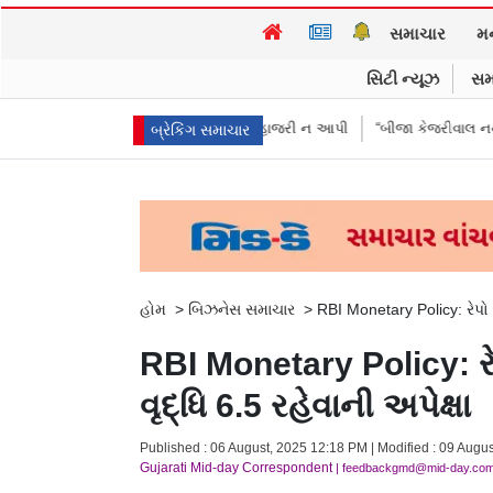
સમાચાર
મ
સિટી ન્યૂઝ
સમ
રીઓએ પૈસા મોકલાવ્યા પણ હાજરી ન આપી
“બીજા કેજરીવાલ નથી જોઈતા”: CJPન
બ્રેકિંગ સમાચાર
હોમ
>
બિઝનેસ સમાચાર
>
RBI Monetary Policy: રેપો 
RBI Monetary Policy: રે
વૃદ્ધિ 6.5 રહેવાની અપેક્ષા
Published : 06 August, 2025 12:18 PM | Modified : 09 Augus
Gujarati Mid-day Correspondent
| feedbackgmd@mid-day.co