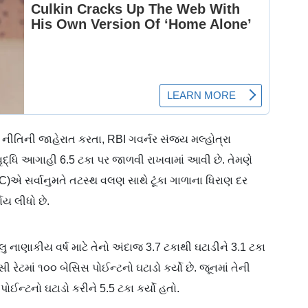
 નીતિની જાહેરાત કરતા, RBI ગવર્નર સંજય મલ્હોત્રા
 વૃદ્ધિ આગાહી 6.5 ટકા પર જાળવી રાખવામાં આવી છે. તેમણે
PC)એ સર્વાનુમતે તટસ્થ વલણ સાથે ટૂંકા ગાળાના ધિરાણ દર
ણય લીધો છે.
ુ નાણાકીય વર્ષ માટે તેનો અંદાજ 3.7 ટકાથી ઘટાડીને 3.1 ટકા
ેટમાં ૧૦૦ બેસિસ પોઈન્ટનો ઘટાડો કર્યો છે. જૂનમાં તેની
સ પોઈન્ટનો ઘટાડો કરીને 5.5 ટકા કર્યો હતો.