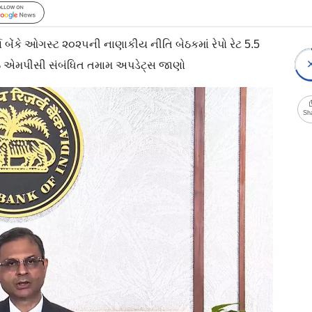
Follow Us
બેંકે ઓગસ્ટ ૨૦૨૫ની નાણાકીય નીતિ બેઠકમાં રેપો રેટ 5.5
ઇ એમપીસી સંબંધિત તમામ અપડેટ્સ જાણો
Sh