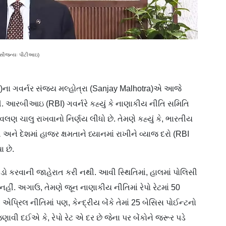
ર સૌજન્યઃ પીટીઆઇ)
)ના ગવર્નર સંજય મલ્હોત્રા (Sanjay Malhotra)એ આજે
રી. આરબીઆઇ (RBI) ગવર્નરે કહ્યું કે નાણાકીય નીતિ સમિતિ
 ચાલુ રાખવાનો નિર્ણય લીધો છે. તેમણે કહ્યું કે, ભારતીય
અને દેશમાં હાજર ક્ષમતાને ધ્યાનમાં રાખીને વ્યાજ દરો (RBI
 છે.
ાડો કરવાની જાહેરાત કરી નથી. આવી સ્થિતિમાં, હાલમાં પોલિસી
નહીં. અગાઉ, તેમણે જૂન નાણાકીય નીતિમાં રેપો રેટમાં 50
પ્રિલ નીતિમાં પણ, કેન્દ્રીય બેંકે તેમાં 25 બેસિસ પોઈન્ટનો
 જણાવી દઈએ કે, રેપો રેટ એ દર છે જેના પર બેંકોને જરૂર પડે