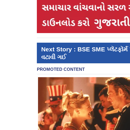
Next Story : BSE SME પ્લૅટફૉર્મ
વટાવી ગઈ