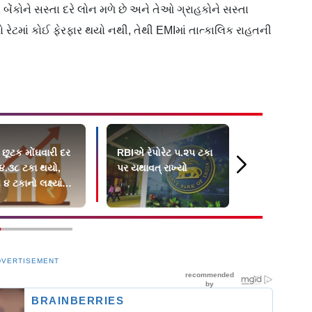
 તો બેંકોને સસ્તા દરે લોન મળે છે અને તેઓ ગ્રાહકોને સસ્તા
 રેટમાં કોઈ ફેરફાર થયો નથી, તેથી EMIમાં તાત્કાલિક રાહતની
 છૂટક મોંઘવારી દર
RBIએ રેપોરેટ ૫.૨૫ ટકા
RBIની લોન ધ
 ૪.૩૮ ટકા થયો,
પર યથાવત‍્ રાખ્યો
ભેટઃ રેપો રેટ
૪ ટકાનો લક્ષ્યાંક
પોઈન્ટનો ઘટ
સસ્તી થશે
DVERTISEMENT