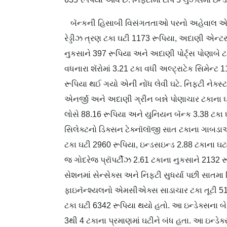
બૅન્કની હિસાબી વિસંગતતાઓ પરનો અહેવાલ એક્સટર
રેડ્ડીઝ ત્રણ ટકા ઘટી 1173 રૂપિયા, અદાણી એન્ટર
નુકસાને 397 રૂપિયા અને અદાણી પોર્ટ્સ પોણાબે ટ
વધનારા શૅરોમાં 3.21 ટકા વધી અલ્ટ્રાટેક સિમેન્ટ
રૂપિયા થઈ ગયો એની નોંધ લેવી ઘટે. નિફ્ટી નેક્સ્
એનર્જી અને અદાણી ગ્રીન બન્ને પોણાચાર ટકાના ઘટ
લોસે 88.16 રૂપિયા અને યુનિયન બૅન્ક 3.38 ટકા ઘ
સિલેક્ટનો ડિક્સન ટેક્નૉલૉજી સાત ટકાના ગાબડા
ટકા ઘટી 2960 રૂપિયા, ઇન્ડસઇન્ડ 2.88 ટકાના ઘટ
જ ગોદરેજ પ્રૉપર્ટીઝ 2.61 ટકાના નુકસાને 2132 
સેશનમાં સેન્સેક્સ અને નિફ્ટી સુધર્યા પછી સાતમા 
ફાઇનૅન્શ્યલનો એમસીએક્સ સાડાચાર ટકા તૂટી 5148
ટકા ઘટી 6342 રૂપિયા થયો હતો. આ ઇન્ડેક્સના બે શ
3થી 4 ટકાના પ્રમાણમાં ઘટીને બંધ હતા. આ ઇન્ડેક્