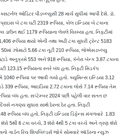
્નલ ઓડિટર પીડબ્લ્યુસી 28 માર્ચ સુધીમાં આપી દેશે. ડૉ.
પ્રાઇસ બે ટકા ઘટી 2319 રૂપિયા, કોલ ઇન્ડિયા બે ટકાના
કા ડાઉન થઈ 1179 રૂપિયાના લેવલે વિરમ્યા હતા. નિફ્ટીમાં
 11,406 રૂપિયા થયો એની તથા અઢી ટકા સુધરી ટ્રેન્ટ 5183
ટ 50માં ઝોમાટો 5.66 ટકા તૂટી 210 રૂપિયા, જેએસડબ્લ્યુ
ાડે અનુક્રમે 553 અને 918 રૂપિયા, કૅનેરા બૅન્ક 3.87 ટકાના
ટી 123.15 રૂપિયાના સ્તરે બંધ હતા. નિફ્ટી મિડકૅપ
એ 1040 રૂપિયા પર આવી ગયો હતો. ક્યુમિન્સ ઇન્ડિયા 3.12
ાડે 339 રૂપિયા, આઇડિયા 2.72 ટકાના લોસે 7.14 રૂપિયા તેમ
રૂપિયા બંધ હતા. સપ્ટેમ્બર 2024 પછી પહેલી વાર સતત છ
દિવસે નગણ્ય સુધારા સાથે ઠેરના ઠેર હતા. નિફ્ટી
 રૂપિયા બંધ હતો. નિફ્ટી ઇન્ડિયા ડિફેન્સ મંગળવારે 1.83
ૅરો 5થી 6 ટકા વચ્ચે, 3 શૅરો 4થી 5 ટકા વચ્ચે અને ત્રણ શૅરો
સનો ગાર્ડન રિચ શિપબિલ્ડર્સ જોકે સોમવારે ઑર્ડરના ન્યુઝ