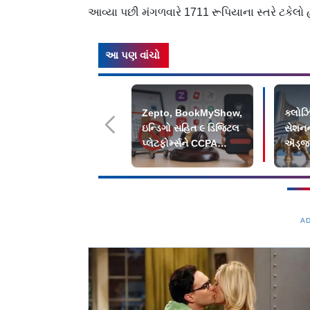
આવ્યા પછી મંગળવારે 1711 રૂપિયાના સ્તરે ટકેલો 
આ પણ વાંચો
Zepto, BookMyShow,
ક્લોઝ
ઇન્ડિગો સહિત ૯ ડિજિટલ
સેશન
પ્લેટફોર્મ્સને CCPA
ઍડ્જસ
ફટકાર્યો દંડ
પ્લસમા
A