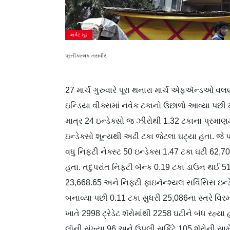
માર્કેટ મૂડ
પ્રતીકાત્મક તસવીર
27 માર્ચ ગુરુવારે પૂરા થનારા માર્ચ એફઍન્ડઓ વલ
ઇન્ડિયા વીક્સમાં નવેક ટકાનો ઉછાળો આવ્યા પછ
માત્ર 24 ઇન્ડેક્સો જ ઝીરોથી 1.32 ટકાના પ્રમાણ
ઇન્ડેક્સો શૂન્યથી અઢી ટકા જેટલા ઘટ્યા હતા. જે
વધુ નિફ્ટી નેક્સ્ટ 50 ઇન્ડેક્સ 1.47 ટકા ઘટી 62
હતા. તદુપરાંત નિફ્ટી બૅન્ક 0.19 ટકા ડાઉન થઈ 5
23,668.65 અને નિફ્ટી ફાઇનૅન્શ્યલ સર્વિસિસ ઇન્ડ
બનાવ્યા પછી 0.11 ટકા સુધરી 25,086ના સ્તરે વિ
ખાતે 2998 ટ્રેડેટ શૅરોમાંથી 2258 ઘટીને બંધ રહ
લૉની સંખ્યા 96 અને ઉપલી સર્કિટે 105 શૅરોની સા