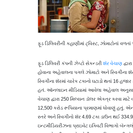
ફૂડ ડિલિવરીની કહાણીમાં ટ‍્વિસ્ટ, ઝોમાટોનાં વળતાં
ફૂડ ડિલિવરી કંપની ઝેપ્ટો સેકન્ડરી
શૅર વેચાણ
દ્વા
હોવાના અહેવાલના પગલે ઝોમાટો અને સ્વિગીના શૅરમ
સ્વિગીના શૅરમાં ચારેક ટકાનો ઘટાડો થતાં 16 હજાર ક
હતં. ઑનલાઇન મીડિયામાં આવેલા અહેવાલ અનુસાર 
વેચાણ દ્વારા 250 મિલ્યન ડૉલર એકત્ર કરવા માટે વ
12,500 કરોડ રૂપિયાના પ્રમાણમાં ધોવાણું હતું.
સ્તરે અને સ્વિગીનો શૅર 4.69 ટકા ડાઉન થઈ 334.9
ઇન્ટમીડિયરીઝના પ્રાઇવેટ ઇક્વિટી વિભાગો બૅન્ગલોર