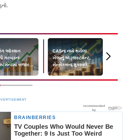
હતો.
િંગ ઑક્શન
CASના નામે થયેલા
અનાવિલ ભાર
ની ગરબડના
ખેલાનું ઍડ્જસ્ટમેન્ટ,
લિસ્ટેડ શુદ્ધ
્ટમેન્ટમાં બજાર
સેન્સેક્સના મુકાબલે
ટાવર ઉત્પાદ
ં બંધ
નિફ્ટીમાં મોટો ઘટાડો
બનશે
DVERTISEMENT