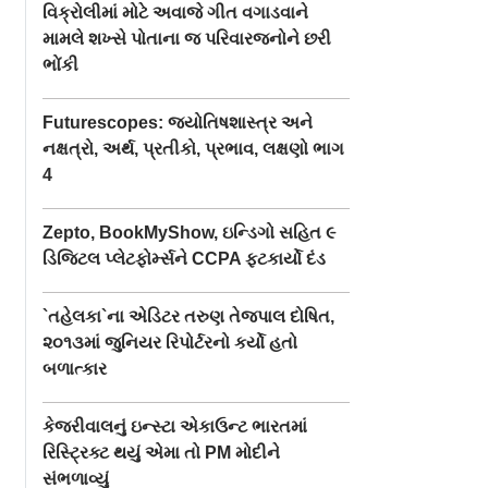
વિક્રોલીમાં મોટે અવાજે ગીત વગાડવાને
મામલે શખ્સે પોતાના જ પરિવારજનોને છરી
ભોંકી
Futurescopes: જ્યોતિષશાસ્ત્ર અને
નક્ષત્રો, અર્થ, પ્રતીકો, પ્રભાવ, લક્ષણો ભાગ
4
Zepto, BookMyShow, ઇન્ડિગો સહિત ૯
ડિજિટલ પ્લેટફોર્મ્સને CCPA ફટકાર્યો દંડ
`તહેલકા`ના એડિટર તરુણ તેજપાલ દોષિત,
૨૦૧૩માં જુનિયર રિપોર્ટરનો કર્યો હતો
બળાત્કાર
કેજરીવાલનું ઇન્સ્ટા એકાઉન્ટ ભારતમાં
રિસ્ટ્રિક્ટ થયું એમા તો PM મોદીને
સંભળાવ્યું