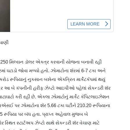
 પાણી
રા 250 મિલ્યન ડૉલર એકત્ર કરવાની યોજના બનાવી રહી
ાં ઘટાડો જોવા મળ્યો હતો. ઝોમાટોના શૅરમાં 6-7 ટકા અને
રોડ રૂપિયાનું નુકસાન બન્નેના એકત્રિત માર્કેટકૅપમાં થયું
આ બે કંપનીની હરીફ ઝેપ્ટો આઇપીઓ પહેલાં સેકન્ડરી શૅર
ાટાઘાટો કરી રહી છે. એકલા ઝોમાટોનું માર્કેટ કૅપિટલાઇઝેશન
 એનએસઈ પર ઝોમાટોના શૅર 5.66 ટકા ઘટીને 210.20 રૂપિયાના
5 રૂપિયા પર બંધ હતા. પ્રાપ્ત અહેવાલ મુજબ બે
 સ્થિત સ્ટાર્ટઅપ ઝેપ્ટો સાથે સેકન્ડરી શૅર વેચાણ માટે