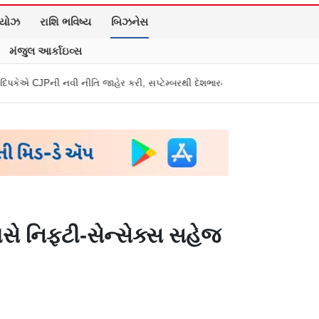
િયોઝ
રાશિ ભવિષ્ય
બિઝનેસ
મંજુલ આર્કાઇવ્સ
 નીતિ જાહેર કરી, સપ્ટેમ્બરથી દેશભારમાં થશે શરૂ
તુકારામ મુંઢે On Fire: "
સે નિફ્ટી-સેન્સેક્સ સહેજ