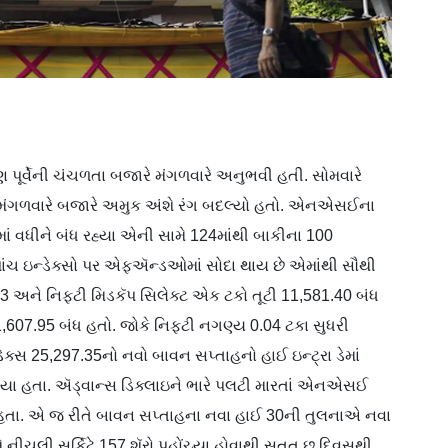
ણ પૂર્વેની ચંચળતા બજારે મંગળવારે અનુભવી હતી. સોમવારે
ી મંગળવારે બજારે અમુક અંશે રંગ બદલ્યો હતો. એનએસઈના
માં વધીને બંધ રહ્યા એની સામે 124માંથી બાકીના 100
 પાંચ ઇન્ડેક્સો પર એફઍન્ડઓમાં સોદા થાય છે એમાંથી સૌથી
,703 અને નિફ્ટી મિડકૅપ સિલેક્ટ એક ટકો તૂટી 11,581.40 બંધ
1,607.95 બંધ હતો. જોકે નિફ્ટી નગણ્ય 0.04 ટકા સુધરી
ેક્સ 25,297.35નો નવો બાવન સપ્તાહનો હાઈ ઇન્ટ્રા ડેમાં
રમ્યા હતા. ઍડ્વાન્સ ડિક્લાઇને ભારે પલટી મારતાં એનએસઈ
્યા હતા. એ જ રીતે બાવન સપ્તાહના નવા હાઈ 30ની તુલનાએ નવા
મે નીચલી સર્કિટે 157 શૅરો પહોંચ્યા હોવાથી સતત છ દિવસથી