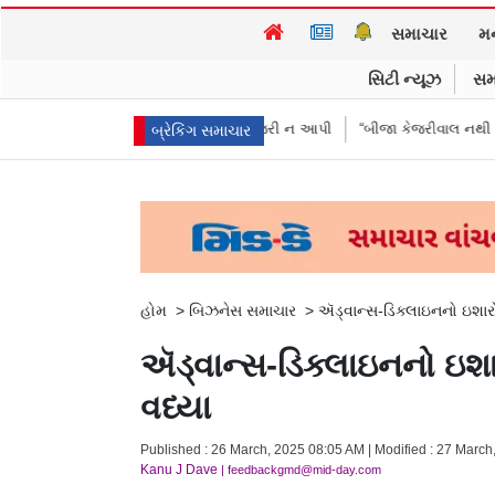
સમાચાર
મ
સિટી ન્યૂઝ
સમ
રીઓએ પૈસા મોકલાવ્યા પણ હાજરી ન આપી
“બીજા કેજરીવાલ નથી જોઈતા”: CJPના
બ્રેકિંગ સમાચાર
હોમ
>
બિઝનેસ સમાચાર
>
ઍડ્વાન્સ-ડિક્લાઇનનો ઇશારો
ઍડ્વાન્સ-ડિક્લાઇનનો ઇશાર
વધ્યા
Published : 26 March, 2025 08:05 AM | Modified : 27 March
Kanu J Dave
| feedbackgmd@mid-day.com