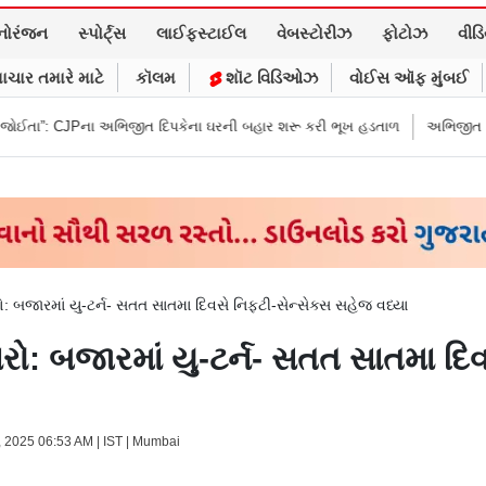
નોરંજન
સ્પોર્ટ્સ
લાઈફસ્ટાઈલ
વેબસ્ટોરીઝ
ફોટોઝ
વીડ
ાચાર તમારે માટે
કૉલમ
શૉટ વિડિઓઝ
વોઈસ ઑફ મુંબઈ
 અભિજીત દિપકેના ઘરની બહાર શરૂ કરી ભૂખ હડતાળ
અભિજીત દિપકેએ CJPની નવી
: બજારમાં યુ-ટર્ન- સતત સાતમા દિવસે નિફ્ટી-સેન્સેક્સ સહેજ વધ્યા
ો: બજારમાં યુ-ટર્ન- સતત સાતમા દિવ
, 2025 06:53 AM | IST | Mumbai