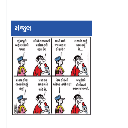
મંજુલ