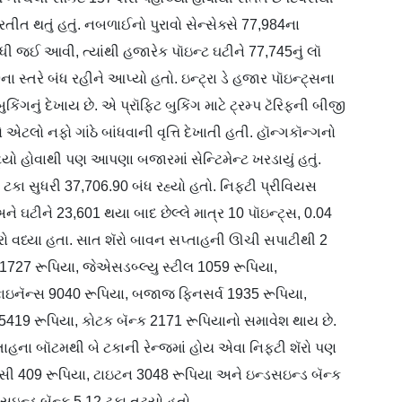
રતીત થતું હતું. નબળાઈનો પુરાવો સેન્સેક્સે 77,984ના
ધી જઈ આવી, ત્યાંથી હજારેક પૉઇન્ટ ઘટીને 77,745નું લૉ
ા સ્તરે બંધ રહીને આપ્યો હતો. ઇન્ટ્રા ડે હજાર પૉઇન્ટ્સના
કિંગનું દેખાય છે. એ પ્રૉફિટ બુકિંગ માટે ટ્રમ્પ ટૅરિફની બીજી
એટલો નફો ગાંઠે બાંધવાની વૃત્તિ દેખાતી હતી. હૉન્ગકૉન્ગનો
્યો હોવાથી પણ આપણા બજારમાં સેન્ટિમેન્ટ ખરડાયું હતું.
ા સુધરી 37,706.90 બંધ રહ્યો હતો. નિફ્ટી પ્રીવિયસ
ે ઘટીને 23,601 થયા બાદ છેલ્લે માત્ર 10 પૉઇન્ટ્સ, 0.04
શૅરો વધ્યા હતા. સાત શૅરો બાવન સપ્તાહની ઊચી સપાટીથી 2
 1727 રૂપિયા, જેએસડબ્લ્યુ સ્ટીલ 1059 રૂપિયા,
ૅન્સ 9040 રૂપિયા, બજાજ ફિનસર્વ 1935 રૂપિયા,
19 રૂપિયા, કોટક બૅન્ક 2171 રૂપિયાનો સમાવેશ થાય છે.
પ્તાહના બૉટમથી બે ટકાની રેન્જમાં હોય એવા નિફ્ટી શૅરો પણ
ટીસી 409 રૂપિયા, ટાઇટન 3048 રૂપિયા અને ઇન્ડસઇન્ડ બૅન્ક
ડસઇન્ડ બૅન્ક 5.12 ટકા તૂટ્યો હતો.