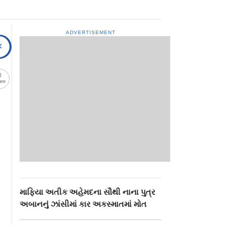
ADVERTISEMENT
are
માફિયા અતીક અહેમદના સૌથી નાના પુત્ર
અબાનનું ઝાંસીમાં કાર અકસ્માતમાં મોત