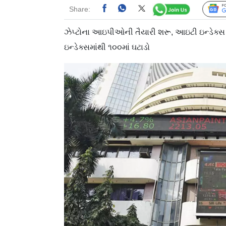
Share:
ઝેપ્ટોના આઇપીઓની તૈયારી શરૂ, આઇટી ઇન્ડેક્સ ટૉપ
ઇન્ડેક્સમાંથી ૧૦૦માં ઘટાડો