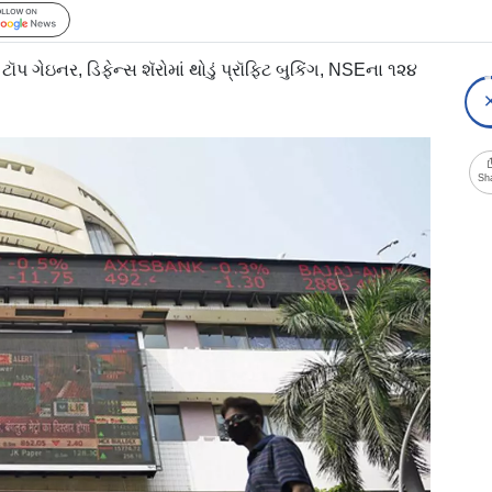
Follow Us
 ગેઇનર, ડિફેન્સ શૅરોમાં થોડું પ્રૉફિટ બુકિંગ, NSEના ૧૨૪
Sh