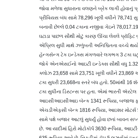
જોવા મળેલા સુધારાના વલણને બ્રેક લાગી હોવાનું પ્
પ્રીવિયસ બંધ સામે 78,296 ખૂલી વધીને 78,741 સુ
બનાવી છેલ્લે 0.04 ટકાના નજીવા ગેઇને 78,017.19ન
ઘટાડા પાછળ સૌથી મોટું કારણ ઊંચા લેવલે પ્રૉફિટ બુ
એપ્રિલ સુધી માથે ઝળુંબતી અનિશ્ચિતતા વચ્ચે થયો 
હૅન્ગસૅન્ગ ટેક ઇન્ડેક્સ મંગળવારે લગભગ 3 ટકા ઘટ
જોકે એનએસઈનો આઇટી ઇન્ડેક્સ સૌથી વધુ 1.32 ટક
ક્લોઝ 23,658 સામે 23,751 ખૂલી વધીને 23,869 અન
ટકા સુધરી 23,668ના સ્તરે બંધ હતો. 50માંથી 16 
ટકા સુધીના ડિસ્ટન્સ પર હતા. એમાં ભારતી ઍરટેલ
આઇસીઆઇસીઆઇ બૅન્ક 1341 રૂપિયા, બજાજ ફાઇન
એચડીએફસી બૅન્ક 1816 રૂપિયા, આઇશર મોટર્સ 54
સામે પક્ષે બજાર આટલું સુધર્યું હોવા છતાં બાવન સ
છે. આ યાદીમાં હિરો મોટોકૉર્પ 3630 રૂપિયા, આઇ
635 રૂપિયા આવે છે. નિફ્ટીમાં ટૉપ 5 લુઝર્સમાં ઇન્