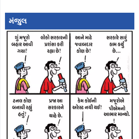
મંજુલ