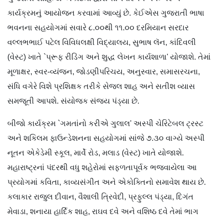
કાર્યક્રમનું આયોજન કરવામાં આવ્યું છે. કેઈએસ ગુજરાતી ભાષા
ભવનના સહયોગમાં સવારે ૮.૦૦થી ૧૧.૦૦ દરમિયાન સરદાર
વલ્લભભાઈ પટેલ વિવિધલક્ષી વિદ્યાલય, સુભાષ લૅન, કાંદિવલી
(વેસ્ટ) ખાતે `પ્રૂફ રીડિંગ અને શુદ્ધ લેખન કાર્યશાળા' યોજાશે. તેમાં
મૂળાક્ષર, સ્વર-વ્યંજન, જોડણીપરિચય, અનુસ્વાર, સમાસરચના,
સંધિ વગેરે વિશે પ્રશિક્ષક તરીકે સેજલ શાહ અને સતીશ વ્યાસ
સમજૂતી આપશે. સંયોજક સંજય પંડ્યા છે.
બીજો કાર્યક્રમ `ગમતાંનો કરીએ ગુલાલ' અસ્પી ચેરિટેબલ ટ્રસ્ટ
અને શકિલમ ફાઉન્ડેશનના સહયોગમાં સાંજે ૭.૩૦ વાગ્યે અસ્પી
નૂતન એકેડેમી સ્કૂલ, માર્વે રોડ, મલાડ (વેસ્ટ) ખાતે યોજાશે.
મહારાષ્ટ્રનાં પંદરથી વધુ શહેરોમાં સફળતાપૂર્વક ભજવાયેલા આ
પ્રયોગમાં કવિતા, કાવ્યસંગીત અને એકોક્તિનો સમાવેશ થાય છે.
કલાકાર રાજુલ દીવાન, વૈશાલી ત્રિવેદી, પ્રફુલ્લ પંડ્યા, દિગંત
મેવાડા, શનાયા હાર્દિક શાહ, રાઘવ દવે અને વશિષ્ઠ દવે તેમાં ભાગ