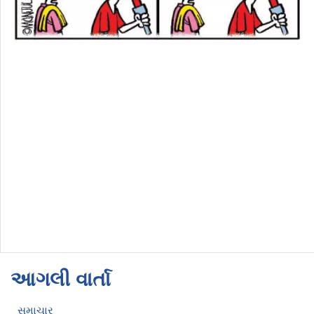
આગલી વાર્તા
સમાચાર