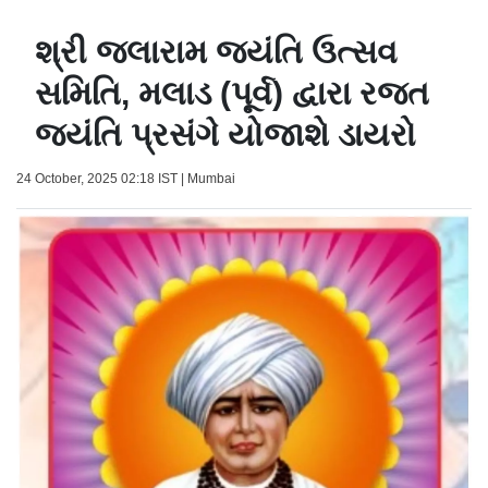
શ્રી જલારામ જયંતિ ઉત્સવ
સમિતિ, મલાડ (પૂર્વ) દ્વારા રજત
જયંતિ પ્રસંગે યોજાશે ડાયરો
24 October, 2025 02:18 IST | Mumbai