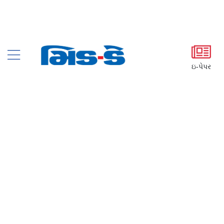
ઇ-પેપર