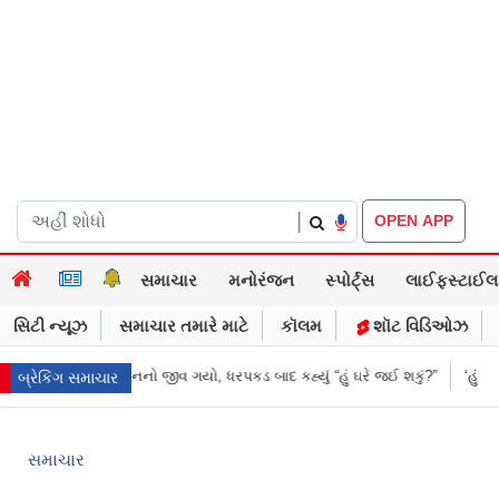
|
OPEN APP
સમાચાર
મનોરંજન
સ્પોર્ટ્સ
લાઈફસ્ટાઈલ
સિટી ન્યૂઝ
સમાચાર તમારે માટે
કૉલમ
શૉટ વિડિઓઝ
ત્રે જ દુલ્હનનો જીવ ગયો, ધરપકડ બાદ કહ્યું “હું ઘરે જઈ શકું?”
‘હું બાબા બાગેશ્વ
બ્રેકિંગ સમાચાર
સમાચાર