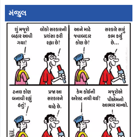
મંજુલ