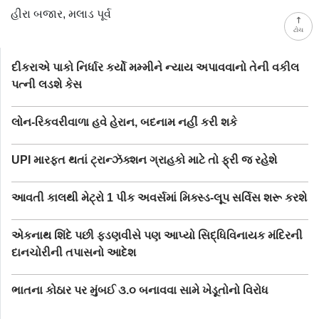
હીરા બજાર, મલાડ પૂર્વ
ટોચ
દીકરાએ પાકો નિર્ધાર કર્યો મમ્મીને ન્યાય અપાવવાનો તેની વકીલ
પત્ની લડશે કેસ
લોન-રિકવરીવાળા હવે હેરાન, બદનામ નહીં કરી શકે
UPI મારફત થતાં ટ્રાન્ઝૅક્શન ગ્રાહકો માટે તો ફ્રી જ રહેશે
આવતી કાલથી મેટ્રો 1 પીક અવર્સમાં મિક્સ્ડ-લૂપ સર્વિસ શરૂ કરશે
એકનાથ શિંદે પછી ફડણવીસે પણ આપ્યો સિદ્ધિવિનાયક મંદિરની
દાનચોરીની તપાસનો આદેશ
ભાતના કોઠાર પર મુંબઈ ૩.૦ બનાવવા સામે ખેડૂતોનો વિરોધ