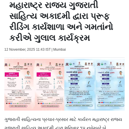
મહારાષ્ટ્ર રાજ્ય ગુજરાતી
સાહિત્ય અકાદમી દ્વારા પ્રૂફ
રીડિંગ કાર્યશાળા અને ગમતાંનો
કરીએ ગુલાલ કાર્યક્રમ
12 November, 2025 11:43 IST | Mumbai
ગુજરાતી સાહિત્યના પ્રચાર-પ્રસાર માટે કાર્યરત મહારાષ્ટ્ર રાજ્ય
ગુજરાતી સાહિત્ય અકાદમી દ્વારા શનિવાર ૧૫ નવેમ્બરે બે