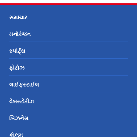
સમાચાર
મનોરંજન
સ્પોર્ટ્સ
ફોટોઝ
લાઈફસ્ટાઈલ
વેબસ્ટોરીઝ
બિઝનેસ
કૉલમ