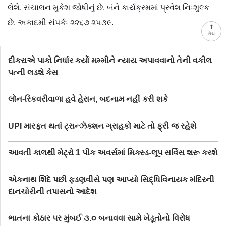
લેશે. સંચાલન મુકેશ જોષીનું છે. બંને કાર્યક્રમમાં પ્રવેશ નિઃશુલ્ક
છે. અકાદમી સંપર્કઃ ૨૨૬૭ ૨૫૩૯.
ટોચ
દીકરાએ પાકો નિર્ધાર કર્યો મમ્મીને ન્યાય અપાવવાનો તેની વકીલ
પત્ની લડશે કેસ
લોન-રિકવરીવાળા હવે હેરાન, બદનામ નહીં કરી શકે
UPI મારફત થતાં ટ્રાન્ઝૅક્શન ગ્રાહકો માટે તો ફ્રી જ રહેશે
આવતી કાલથી મેટ્રો 1 પીક અવર્સમાં મિક્સ્ડ-લૂપ સર્વિસ શરૂ કરશે
એકનાથ શિંદે પછી ફડણવીસે પણ આપ્યો સિદ્ધિવિનાયક મંદિરની
દાનચોરીની તપાસનો આદેશ
ભાતના કોઠાર પર મુંબઈ ૩.૦ બનાવવા સામે ખેડૂતોનો વિરોધ