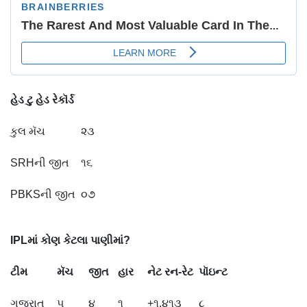
હેડ
ટુ
હેડ
રેકૉર્ડ
કુલ મૅચ
૨૩
SRHની જીત
૧૬
PBKSની જીત
૦૭
IPL
માં
કોણ
કેટલા
પાણીમાં
?
ટીમ
મૅચ
જીત
હાર
નેટ
રન
-
રેટ
પૉઇન્ટ
ગુજરાત
૫
૪
૧
+૧.૪૧૩
૮