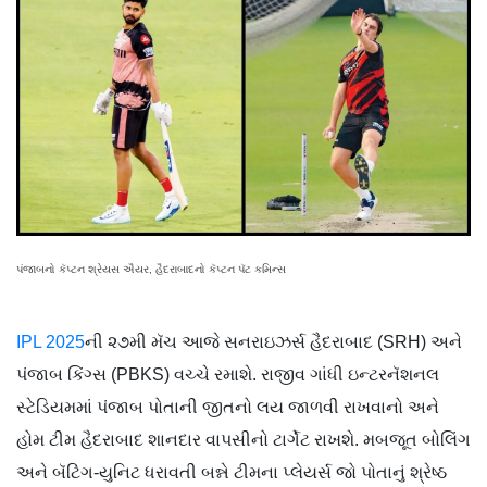
પંજાબનો કૅપ્ટન શ્રેયસ ઐયર, હૈદરાબાદનો કૅપ્ટન પૅટ કમિન્સ
IPL 2025
ની ૨૭મી મૅચ આજે સનરાઇઝર્સ હૈદરાબાદ (SRH) અને
પંજાબ કિંગ્સ (PBKS) વચ્ચે રમાશે. રાજીવ ગાંધી ઇન્ટરનૅશનલ
સ્ટેડિયમમાં પંજાબ પોતાની જીતનો લય જાળવી રાખવાનો અને
હોમ ટીમ હૈદરાબાદ શાનદાર વાપસીનો ટાર્ગેટ રાખશે. મબજૂત બોલિંગ
અને બૅટિંગ-યુનિટ ધરાવતી બન્ને ટીમના પ્લેયર્સ જો પોતાનું શ્રેષ્ઠ