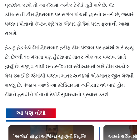
પ્રદર્શન કરશે તો આ મૅચમાં અનેક રેકૉર્ડ તૂટી શકે છે. પૅટ
કમિન્સની ટીમ હૈદરાબાદ પર સળંગ પાંચમી હારનો ખતરો છે, જ્યારે
પંજાબ પોતાનો કૅપ્ટન શ્રેયસ ઐયર ફૉર્મમાં પરત ફરવાની આશા
રાખશે.
હેડ-ટુ-હેડ રેકૉર્ડમાં હૈદરાબાદ હરીફ ટીમ પંજાબ પર હંમેશાં ભારે રહ્યું
છે. છેલ્લી ૧૦ મૅચમાં પણ હૈદરાબાદ માત્ર એક વાર પંજાબ સામે
હાર્યું છે. રાજીવ ગાંધી ઇન્ટરનૅશનલ સ્ટેડિયમમાં બન્ને ટીમ વચ્ચે ૯
મૅચ રમાઈ છે જેમાંથી પંજાબ માત્ર ૨૦૧૪માં એકમાત્ર જીત મેળવી
શક્યું છે. પંજાબ આજે આ સ્ટેડિયમમાં અગિયાર વર્ષ બાદ હોમ
ટીમને હરાવીને પોતાનો રેકૉર્ડ સુધારવાનો પ્રયાસ કરશે.
આ પણ વાંચો
`અજેય` યોદ્ધા અજિંક્ય રહાણેની નિવૃત્તિ!
આખરે લલિત મોદીન