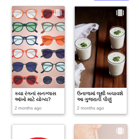
કયા રંગનાં સનગ્લાસ
ઉનાળામાં લૂથી બચાવશે
આંખો માટે યોગ્ય?
આ ગુજરાતી પીણું
2 months ago
2 months ago