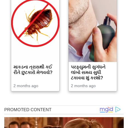
માકડના ત્રાસથી કઈ
પરફ્યુમની સુગંધને
રીતે છુટકારો મેળવવો?
લાંબો સમય સુધી
ટકાવવા શું કરશો?
2 months ago
2 months ago