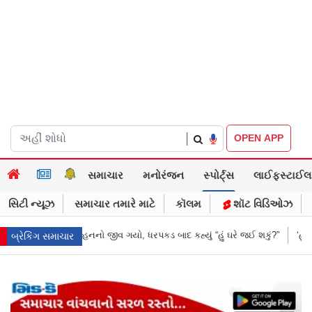
|
OPEN APP
સમાચાર
મનોરંજન
સ્પોર્ટ્સ
લાઈફસ્ટાઈલ
સિટી ન્યૂઝ
સમાચાર તમારે માટે
કૉલમ
શૉટ વિડિઓઝ
 બાદ કહ્યું “હું ઘરે જઈ શકું?”
‘હું બાબા બાગેશ્વર નથી...’: IIT દિલ્હીમાં વિદ્ય
બ્રેકિંગ સમાચાર