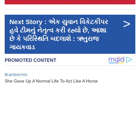
>
Next Story : એક યુવાન વિકેટકીપર
હવે ટીમનું નેતૃત્વ કરી રહ્યો છે, આશા
છે કે પરિસ્થિતિ બદલાશે : ઋતુરાજ
ગાયકવાડ