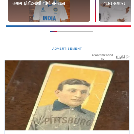
તમામ ફોર્મેટમાંથી લીધો સંન્યાસ
લડત સમાપ્ત
ADVERTISEMENT