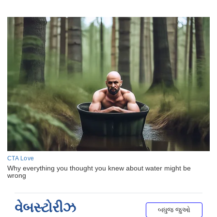
વેબસ્ટોરીઝ
બધુજ જુઓ