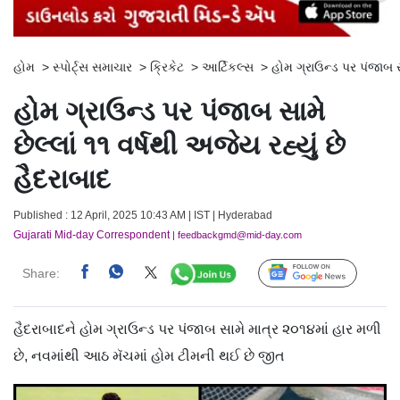
હોમ
>
સ્પોર્ટ્સ સમાચાર
>
ક્રિકેટ
>
આર્ટિકલ્સ
>
હોમ ગ્રાઉન્ડ પર પંજાબ સા
હોમ ગ્રાઉન્ડ પર પંજાબ સામે
છેલ્લાં ૧૧ વર્ષથી અજેય રહ્યું છે
હૈદરાબાદ
Published : 12 April, 2025 10:43 AM | IST | Hyderabad
Gujarati Mid-day Correspondent
| feedbackgmd@mid-day.com
Share:
Follow Us
હૈદરાબાદને હોમ ગ્રાઉન્ડ પર પંજાબ સામે માત્ર ૨૦૧૪માં હાર મળી
છે, નવમાંથી આઠ મૅચમાં હોમ ટીમની થઈ છે જીત