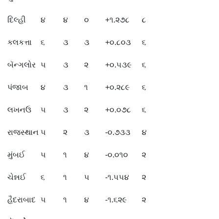
દિલ્હી
૪
૪
૦
+૧.૨૭૮
૮
કલકત્તા
૬
૩
૩
+૦.૮૦૩
૬
બૅન્ગલોર
૫
૩
૨
+૦.૫૩૯
૬
પંજાબ
૪
૩
૧
+૦.૨૮૯
૬
લખનઉ
૫
૩
૨
+૦.૦૭૮
૬
રાજસ્થાન
૫
૨
૩
-૦.૭૩૩
૪
મુંબઈ
૫
૧
૪
-૦.૦૧૦
૨
ચેન્નઈ
૬
૧
૫
-૧.૫૫૪
૨
હૈદરાબાદ
૫
૧
૪
-૧.૬૨૯
૨