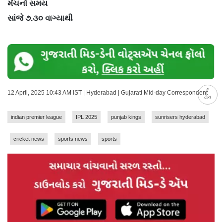
મૅચનો સમય
સાંજે ૭.૩૦ વાગ્યાથી
12 April, 2025 10:43 AM IST | Hyderabad | Gujarati Mid-day Correspondent
ટોચ
indian premier league
IPL 2025
punjab kings
sunrisers hyderabad
cricket news
sports news
sports