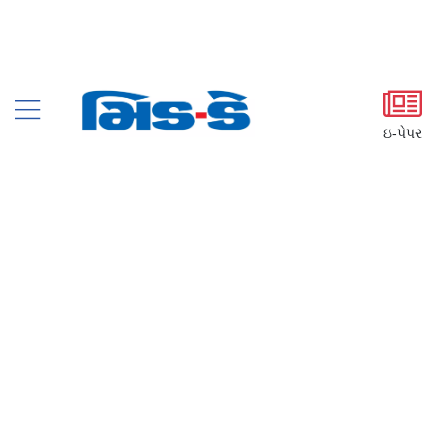
ઇ-પેપર