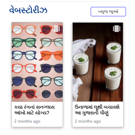
વેબસ્ટોરીઝ
બધુજ જુઓ
કયા રંગનાં સનગ્લાસ
ઉનાળામાં લૂથી બચાવશે
આંખો માટે યોગ્ય?
આ ગુજરાતી પીણું
2 months ago
2 months ago