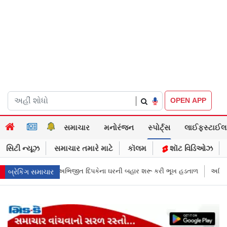
|
OPEN APP
સમાચાર
મનોરંજન
સ્પોર્ટ્સ
લાઈફસ્ટાઈલ
સિટી ન્યૂઝ
સમાચાર તમારે માટે
કૉલમ
શૉટ વિડિઓઝ
ની બહાર શરૂ કરી ભૂખ હડતાળ
અભિજીત દિપકેએ CJPની નવી નીતિ જાહેર કરી, સપ
બ્રેકિંગ સમાચાર