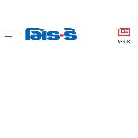
ઇ-પેપર