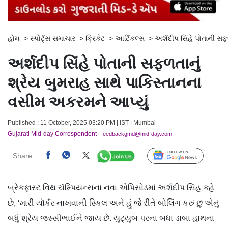
હોમ
>
સ્પોર્ટ્સ સમાચાર
>
ક્રિકેટ
>
આર્ટિકલ્સ
>
અર્શદીપ સિંહે પોતાની સફ
અર્શદીપ સિંહે પોતાની સફળતાનું
શ્રેય બુમરાહ સાથે પાકિસ્તાનના
વસીમ અકરમને આપ્યું
Published : 11 October, 2025 03:20 PM | IST | Mumbai
Gujarati Mid-day Correspondent
| feedbackgmd@mid-day.com
Share:
Follow Us
બ્રેકફાસ્ટ વિથ ચૅમ્પિયન્સના નવા એપિસોડમાં અર્શદીપ સિંહ કહે
છે, ‘મારી યૉર્કર નાખવાની સ્કિલ અને હું જે રીતે બોલિંગ કરું છું એનું
બધું શ્રેય જસ્સીભાઈને જાય છે. યુટ્યુબ પરના બધા ડાબા હાથના