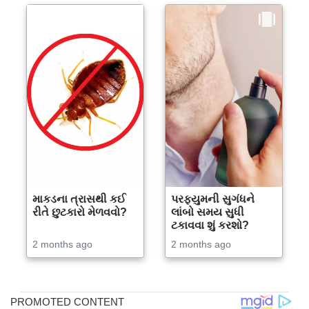
માકડના ત્રાસથી કઈ
પરફ્યુમની સુગંધને
રીતે છુટકારો મેળવવો?
લાંબો સમય સુધી
ટકાવવા શું કરશો?
2 months ago
2 months ago