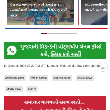
દેશ માટે રમવાના સ્વપ્નને કારણે મને
રવિ શાસ્ત્રીએ આગ
ઇન્જરીમાંથી કમબૅક કરવાની પ્રેરણા મળી:
પોતાની પસંદગીની
મયંક
11 October, 2025 03:20 PM IST | Mumbai | Gujarati Mid-day Correspondent
ટોચ
arshdeep singh
wasim akram
jasprit bumrah
cricket news
sports news
sports