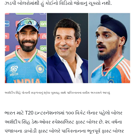
ઝડપી બોલરોમાંથી હું કોઈનો વિડિયો જોવાનું ચૂક્યો નથી.
અર્શદીપ સિંહે પોતાની સફળતાનું શ્રેય બુમરાહ સાથે પાકિસ્તાનના વસીમ અકરમને આપ્યું
ભારત માટે T20 ઇન્ટરનૅશનલમાં ૧૦૦ વિકેટ લેનાર પહેલો બોલર
અર્શદીપ સિંહ ડેથ-ઓવર સ્પેશ્યલિસ્ટ ફાસ્ટ બોલર છે. ૨૬ વર્ષના
પંજાબના ડાબોડી ફાસ્ટ બોલરે પાકિસ્તાનના ભૂતપૂર્વ ફાસ્ટ બોલર