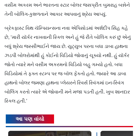
વસીમ અકરમ અને ભારતના સ્ટાર બોલર જસપ્રીત બુમરાહ બન્નેને
તેની બોલિંગ-કુશળતાને આકાર આપવાનું શ્રેય આપ્યું.
બ્રેકફાસ્ટ વિથ ચૅમ્પિયન્સના નવા એપિસોડમાં અર્શદીપ સિંહ કહે
છે, ‘મારી યૉર્કર નાખવાની સ્કિલ અને હું જે રીતે બોલિંગ કરું છું એનું
બધું શ્રેય જસ્સીભાઈને જાય છે. યુટ્યુબ પરના બધા ડાબા હાથના
ઝડપી બોલરોમાંથી હું કોઈનો વિડિયો જોવાનું ચૂક્યો નથી. હું યૉર્કર
જોતો ત્યારે મને વસીમ અકરમનો વિડિયો બહુ ગમ્યો હતો. બધા
વિડિયોમાં તે ફક્ત સ્ટમ્પ પર જ બૉલ ફેંકતો હતો. જ્યારે આ ડાબા
હાથનો બોલર જમણા હાથના પ્લેયરને રિવર્સ સ્વિંગમાં ઇન-સ્વિંગ
બોલિંગ કરતો ત્યારે એ જોવાની મને મજા પડતી હતી. ખુબ શાનદાર
સ્કિલ હતી.’
આ પણ વાંચો