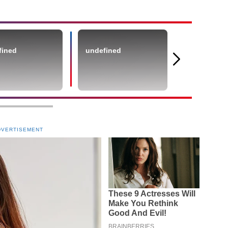
fined
undefined
undefined
DVERTISEMENT