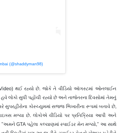
umbai (@shaddyman98)
 Video) થઈ રહ્યો છે. જોકે તે વીડિયો ઑગસ્ટમાં ઓનલાઈન
 હવે લોકો સુધી પહોંચી રહ્યો છે અને તાજેતરના દિવસોમાં તેમનું
્સરે સુપરહીરોના કોસ્ચ્યુમમાં સજ્જ ભિખારીના રૂપમાં બતાવે છે,
ાઇક્સ મળ્યા છે. લોકોએ વીડિયો પર પ્રતિક્રિયા આપી અને
"
"અમને GTA પહેલા કલ્યાણમાં સ્પાઈડર મેન મળ્યો," આ સાથે
ાથે નવી દિલ્હીમાં પણ આ જ રીતે સ્પાઈડર મેનનો પોશાખ પહેરીને
 બાદ પોલીસે આ સ્પાઈડર મેનની ધરપકડ કરી હતી.