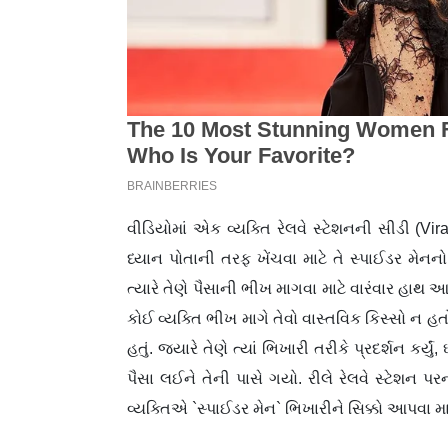
વીડિયોમાં એક વ્યક્તિ રેલવે સ્ટેશનની સીડી (Vira
ધ્યાન પોતાની તરફ ખેંચવા માટે તે સ્પાઈડર મેનનો
ત્યારે તેણે પૈસાની ભીખ માગવા માટે વારંવાર હાથ 
કોઈ વ્યક્તિ ભીખ માગે તેવો વાસ્તવિક કિસ્સો ન હતો
હતું. જ્યારે તેણે ત્યાં ભિખારી તરીકે પ્રદર્શન 
પૈસા લઈને તેની પાસે ગયો. રીલે રેલવે સ્ટેશન 
વ્યક્તિએ `સ્પાઈડર મેન` ભિખારીને સિક્કો આપવા મ