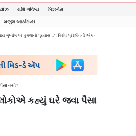
િયોઝ
રાશિ ભવિષ્ય
બિઝનેસ
મંજુલ આર્કાઇવ્સ
પ્રયાસ...": વિરોધ પ્રદર્શનની એક યુવતીના આરોપો
ઝારખંડમાં વિરોધ કરી રહેલા વિ
 પૈસા નથી?
ોકોએ કહ્યું ઘરે જવા પૈસા