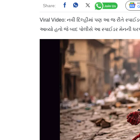
Share:
Viral Video: નવી દિલ્હીમાં પણ આ જ રીતે સ્પાઈડર
આવ્યો હતો જે બાદ પોલીસે આ સ્પાઈડર મેનની ધર