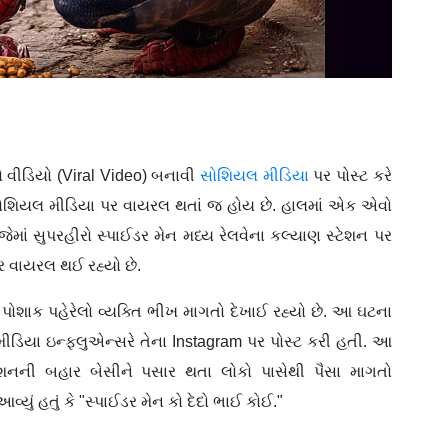
નો વીડિયો (Viral Video) બનાવી
સોશિયલ મીડિયા
પર પોસ્ટ કરે
 સોશિયલ મીડિયા પર વાયરલ થતાં જ હોય છે. હાલમાં એક એવો
ેમાં સુપરહીરો સ્પાઈડર મેન મધ્ય રેલવેના કલ્યાણ સ્ટેશન પર
ર વાયરલ થઈ રહ્યો છે.
પોશાક પહેરેલો વ્યક્તિ ભીખ માગતો દેખાઈ રહ્યો છે. આ ઘટના
ડિયા ઇન્ફલુએન્સરે તેના Instagram પર પોસ્ટ કરી હતી. આ
ટેશનની બહાર બેસીને પસાર થતા લોકો પાસેથી પૈસા માગતો
્યું હતું કે "સ્પાઈડર મેન કો દેદો ભાઈ કોઈ."