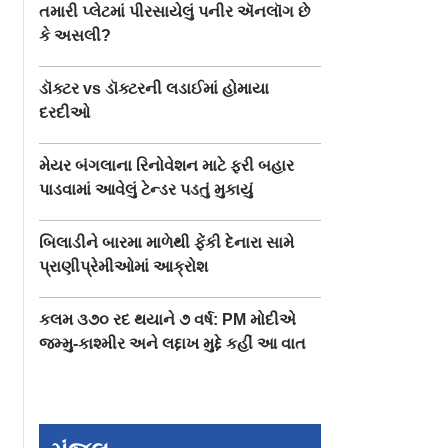
તમારી પ્લેટમાં પીરસાયેલું પનીર ઍનલૉગ છે
કે અસલી?
ડૉક્ટર vs ડૉક્ટરની લડાઈમાં હોમાયા
દરદીઓ
મેયર બંગલાના રિનોવેશન માટે ફરી બહાર
પાડવામાં આવેલું ટેન્ડર પડતું મુકાયું
બિલાડીને બારમા માળેથી ફેંકી દેનારા સામે
પ્રાણીપ્રેમીઓમાં આક્રોશ
કલમ ૩૭૦ રદ થયાને ૭ વર્ષ: PM મોદીએ
જમ્મુ-કાશ્મીર અને લદ્દાખ મુદ્દે કહીં આ વાત