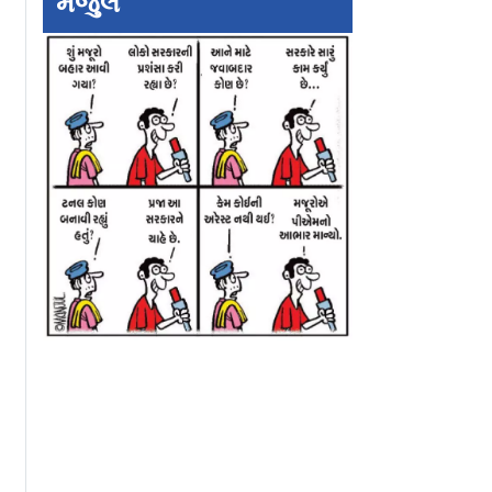
મંજુલ
undefined
undefined