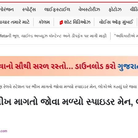
નોરંજન
સ્પોર્ટ્સ
લાઈફસ્ટાઈલ
વેબસ્ટોરીઝ
ફોટોઝ
વીડ
ાચાર તમારે માટે
કૉલમ
શૉટ વિડિઓઝ
વોઈસ ઑફ મુંબઈ
્યૂઝ કૉન્ટેન્ટ અને ડીપફેક પર માગી માફી
"અધિકારીએ મારા ગુપ્તાંગ પર હુમલાનો 
ણ રેલવે સ્ટેશન પર ભીખ માગતો જોવા મળ્યો સ્પાઇડર મેન, લોકોએ કહ્યું ઘરે જવા
ીખ માગતો જોવા મળ્યો સ્પાઇડર મેન, લ
y.com