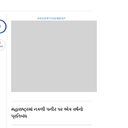
ADVERTISEMENT
are
મહારાષ્ટ્રમાં નકલી પનીર પર એક વર્ષનો
પ્રતિબંધ