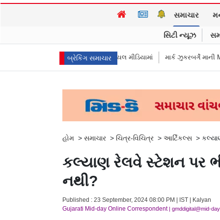
સમાચાર
મ
સિટી ન્યૂઝ
સમ
 ધૂમ મચાવે છે સોશિયલ મીડિયામાં
માર્ક ઝુકરબર્ગે માની Metaની ભૂલ, ચાઈલ્ડ અબ
બ્રેકિંગ સમાચાર
હોમ
>
સમાચાર
>
ચિત્ર-વિચિત્ર
>
આર્ટિકલ્સ
>
કલ્યા
કલ્યાણ રેલવે સ્ટેશન પર ભ
નથી?
Published : 23 September, 2024 08:00 PM | IST | Kalyan
Gujarati Mid-day Online Correspondent
| gmddigital@mid-da