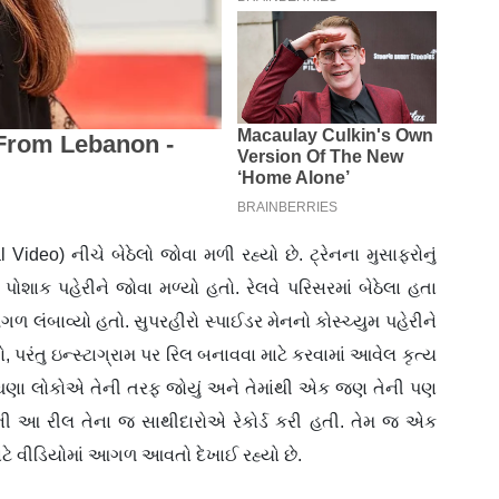
l Video) નીચે બેઠેલો જોવા મળી રહ્યો છે. ટ્રેનના મુસાફરોનું
 પોશાક પહેરીને જોવા મળ્યો હતો. રેલવે પરિસરમાં બેઠેલા હતા
આગળ લંબાવ્યો હતો. સુપરહીરો સ્પાઈડર મેનનો કોસ્ચ્યુમ પહેરીને
, પરંતુ ઇન્સ્ટાગ્રામ પર રિલ બનાવવા માટે કરવામાં આવેલ કૃત્ય
કર્યું, ઘણા લોકોએ તેની તરફ જોયું અને તેમાંથી એક જણ તેની પણ
પરની આ રીલ તેના જ સાથીદારોએ રેકોર્ડ કરી હતી. તેમ જ એક
ાટે વીડિયોમાં આગળ આવતો દેખાઈ રહ્યો છે.