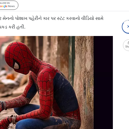
Follow Us
 મેનનો પોશાખ પહેરીને કાર પર સ્ટંટ કરવાનો વીડિયો સામે
પકડ કરી હતી.
Sh