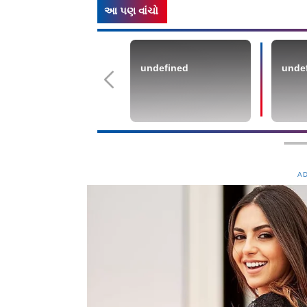
આ પણ વાંચો
undefined
unde
A