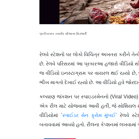
પ્રતીકાત્મક તસવીર સૌજન્ય મિડજર્ની
રેલવે સ્ટેશનો પર લોકો વિચિત્ર અખતરા કરીને તે
છે. રેલવે પરિસરમાં આ પ્રકારઆ હજારો વીડિયો
જ વીડિયો ઇનસ્ટાગ્રામ પર વાયરલ થઈ રહ્યો છે, જ
ભીખ માગતો દેખાઈ રહ્યો છે. આ વીડિયો હવે જોરદા
કલ્યાણ જંકશન પર સ્પાઇડરમેનનો (Viral Video) 
એક રીલ માટે યોજવામાં આવી હતી, જે સોશિયલ મી
વીડિયોમાં `
સ્પાઈડર મેન ફ્રોમ મુંબઈ`
રેલવે સ્
બતાવવામાં આવ્યો હતો. રીલના કેપ્શનમાં લખવામાં આવ