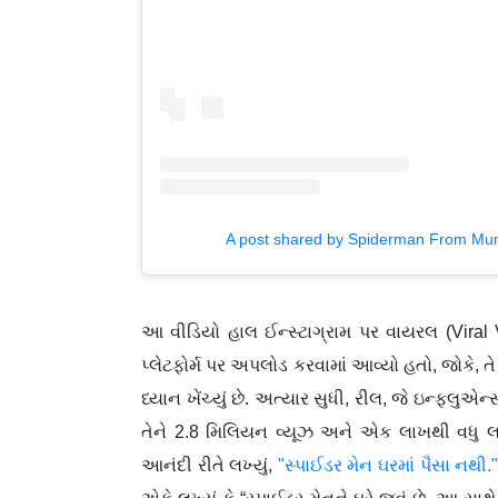
A post shared by Spiderman From M
આ વીડિયો હાલ ઈન્સ્ટાગ્રામ પર વાયરલ (Viral
પ્લેટફોર્મ પર અપલોડ કરવામાં આવ્યો હતો, જોકે, તે
ધ્યાન ખેંચ્યું છે. અત્યાર સુધી, રીલ, જે ઇન્ફલુએન
તેને 2.8 મિલિયન વ્યૂઝ અને એક લાખથી વધુ લ
આનંદી રીતે લખ્યું,
"સ્પાઈડર મેન ઘરમાં પૈસા નથી.
એકે લખ્યું કે “સ્પાઈડર મેનને ઘરે જવું છે. આ સ
કાર પર સ્ટંટ કરવાનો વીડિયો સામે આવ્યો હતો જે