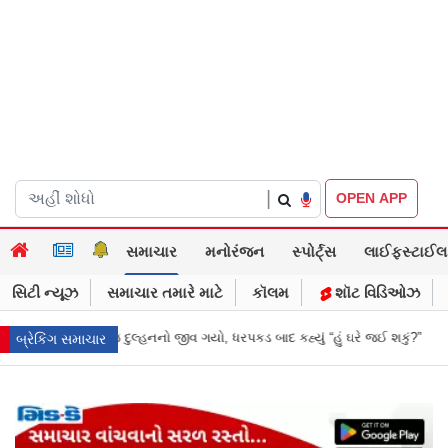
|
OPEN APP
સમાચાર
મનોરંજન
સ્પોર્ટ્સ
લાઈફસ્ટાઈલ
સિટી ન્યૂઝ
સમાચાર તમારે માટે
કૉલમ
શૉટ વિડિઓઝ
કડ બાદ કહ્યું “હું ઘરે જઈ શકું?”
‘હું બાબા બાગેશ્વર નથી...’: IIT દિલ્હીમાં વિદ
બ્રેકિંગ સમાચાર