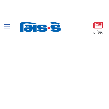
ઇ-પેપર