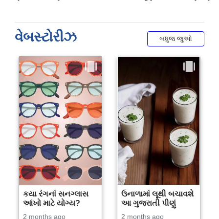
વેબસ્ટોરીઝ
બધુજ જુઓ
કયા રંગનાં સનગ્લાસ
ઉનાળામાં લૂથી બચાવશે
આંખો માટે યોગ્ય?
આ ગુજરાતી પીણું
2 months ago
2 months ago