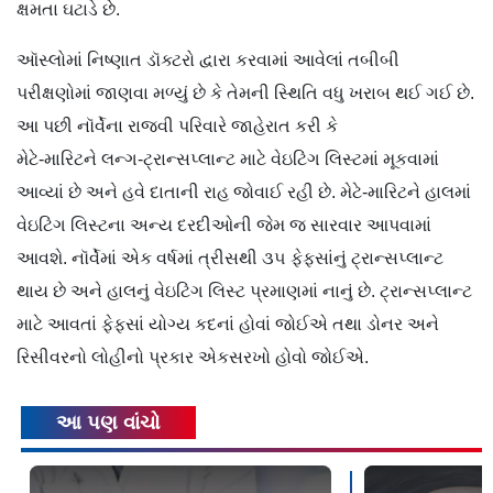
ક્ષમતા ઘટાડે છે.
ઑસ્લોમાં નિષ્ણાત ડૉક્ટરો દ્વારા કરવામાં આવેલાં તબીબી
પરીક્ષણોમાં જાણવા મળ્યું છે કે તેમની સ્થિતિ વધુ ખરાબ થઈ ગઈ છે.
આ પછી નૉર્વેના રાજવી પરિવારે જાહેરાત કરી કે
મેટે-મારિટને લન્ગ-ટ્રાન્સપ્લાન્ટ માટે વેઇટિંગ લિસ્ટમાં મૂકવામાં
આવ્યાં છે અને હવે દાતાની રાહ જોવાઈ રહી છે. મેટે-મારિટને હાલમાં
વેઇટિંગ લિસ્ટના અન્ય દરદીઓની જેમ જ સારવાર આપવામાં
આવશે. નૉર્વેમાં એક વર્ષમાં ત્રીસથી ૩૫ ફેફસાંનું ટ્રાન્સપ્લાન્ટ
થાય છે અને હાલનું વેઇટિંગ લિસ્ટ પ્રમાણમાં નાનું છે. ટ્રાન્સપ્લાન્ટ
માટે આવતાં ફેફસાં યોગ્ય કદનાં હોવાં જોઈએ તથા ડોનર અને
રિસીવરનો લોહીનો પ્રકાર એકસરખો હોવો જોઈએ.
આ પણ વાંચો