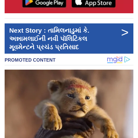
>
Next Story : તામિલનાડુમાં કે.
અન્નામલાઈની નવી પૉલિટિકલ
મૂવમેન્ટને પ્રચંડ પ્રતિસાદ