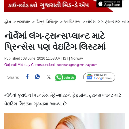
હોમ
>
સમાચાર
>
ચિત્ર-વિચિત્ર
>
આર્ટિકલ્સ
>
નૉર્વેમાં લંગ-ટ્રાન્સપ્લાન્ટ
નૉર્વેમાં લંગ-ટ્રાન્સપ્લાન્ટ માટે
પ્રિન્સેસ પણ વેઇટિંગ લિસ્ટમાં
Published : 08 June, 2026 11:53 AM | IST | Norway
Gujarati Mid-day Correspondent
| feedbackgmd@mid-day.com
Share:
Follow Us
નૉર્વેનાં ક્રાઉન પ્રિન્સેસ મેટ્ટે-મારિટને ફેફસાંના ટ્રાન્સપ્લાન્ટ માટે
વેઇટિંગ લિસ્ટમાં મૂકવામાં આવ્યાં છે