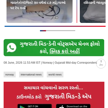
ગાયનેકોલૉજિસ્ટે ૨૦ વર્ષમાં ૮૭ મહિલાઓ
રશિયાની જાસૂસ વ
પર રેપ કર્યો
08 June, 2026 11:53 AM IST | Norway | Gujarati Mid-day Correspondent
ટોચ
norway
international news
world news