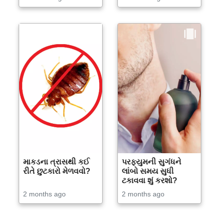
માકડના ત્રાસથી કઈ
પરફ્યુમની સુગંધને
રીતે છુટકારો મેળવવો?
લાંબો સમય સુધી
ટકાવવા શું કરશો?
2 months ago
2 months ago