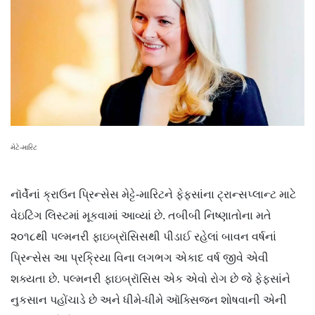
મેટે-મારિટ
નૉર્વેનાં ક્રાઉન પ્રિન્સેસ મેટ્ટે-મારિટને ફેફસાંના ટ્રાન્સપ્લાન્ટ માટે
વેઇટિંગ લિસ્ટમાં મૂકવામાં આવ્યાં છે. તબીબી નિષ્ણાતોના મતે
૨૦૧૮થી પલ્મનરી ફાઇબ્રૉસિસથી પીડાઈ રહેલાં બાવન વર્ષનાં
પ્રિન્સેસ આ પ્રક્રિયા વિના લગભગ એકાદ વર્ષ જીવે એવી
શક્યતા છે. પલ્મનરી ફાઇબ્રૉસિસ એક એવો રોગ છે જે ફેફસાંને
નુકસાન પહોંચાડે છે અને ધીમે-ધીમે ઑક્સિજન શોષવાની એની