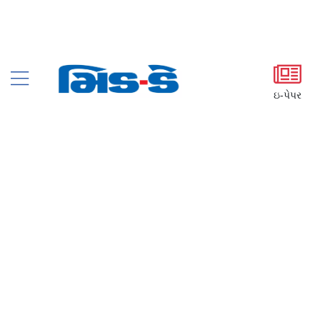
ઇ-પેપર