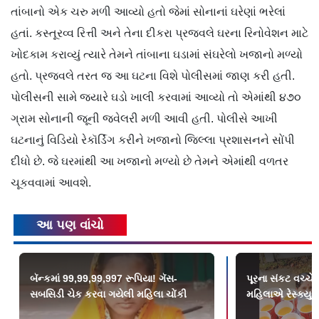
તાંબાનો એક ચરુ મળી આવ્યો હતો જેમાં સોનાનાં ઘરેણાં ભરેલાં
હતાં. કસ્તૂરવ્વ રિત્તી અને તેના દીકરા પ્રજ્વલે ઘરના રિનોવેશન માટે
ખોદકામ કરાવ્યું ત્યારે તેમને તાંબાના ઘડામાં સંઘરેલો ખજાનો મળ્યો
હતો. પ્રજ્વલે તરત જ આ ઘટના વિશે પોલીસમાં જાણ કરી હતી.
પોલીસની સામે જ્યારે ઘડો ખાલી કરવામાં આવ્યો તો એમાંથી ૪૭૦
ગ્રામ સોનાની જૂની જ્વેલરી મળી આવી હતી. પોલીસે આખી
ઘટનાનું વિડિયો રેકૉર્ડિંગ કરીને ખજાનો જિલ્લા પ્રશાસનને સોંપી
દીધો છે. જે ઘરમાંથી આ ખજાનો મળ્યો છે તેમને એમાંથી વળતર
ચૂકવવામાં આવશે.
આ પણ વાંચો
બૅન્કમાં 99,99,99,997 રૂપિયા! ગૅસ-
પૂરના સંકટ વચ્
સબસિડી ચેક કરવા ગયેલી મહિલા ચોંકી
મહિલાએ રેસ્ક્યુ 