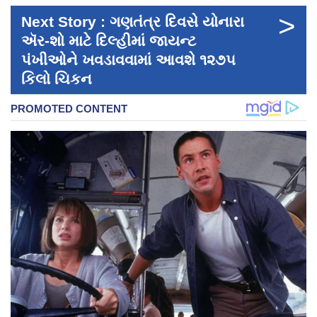
>
Next Story : ગણતંત્ર દિવસે યોનારા
ઍર-શો માટે દિલ્હીમાં જાયન્ટ
પંખીઓને ખવડાવવામાં આવશે ૧૨૭૫
કિલો ચિકન