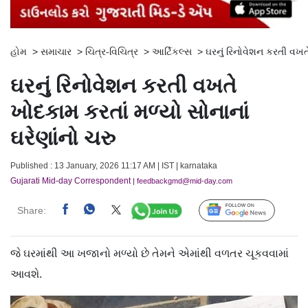
હોમ
>
સમાચાર
>
ચિત્ર-વિચિત્ર
>
આર્ટિકલ્સ
>
ઘરનું રિનોવેશન કરતી વખતે
ઘરનું રિનોવેશન કરતી વખતે
ખોદકામ કરતાં મળ્યો સોનાનાં
ઘરેણાંનો ચરુ
Published : 13 January, 2026 11:17 AM | IST | karnataka
Gujarati Mid-day Correspondent
| feedbackgmd@mid-day.com
Share:
Follow Us
જે ઘરમાંથી આ ખજાનો મળ્યો છે તેમને એમાંથી વળતર ચૂકવવામાં
આવશે.