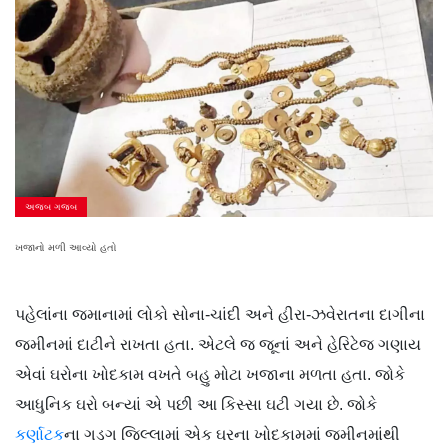
અજબ ગજબ
ખજાનો મળી આવ્યો હતો
પહેલાંના જમાનામાં લોકો સોના-ચાંદી અને હીરા-ઝવેરાતના દાગીના
જમીનમાં દાટીને રાખતા હતા. એટલે જ જૂનાં અને હેરિટેજ ગણાય
એવાં ઘરોના ખોદકામ વખતે બહુ મોટા ખજાના મળતા હતા. જોકે
આધુનિક ઘરો બન્યાં એ પછી આ કિસ્સા ઘટી ગયા છે. જોકે
કર્ણાટક
ના ગડગ જિલ્લામાં એક ઘરના ખોદકામમાં જમીનમાંથી