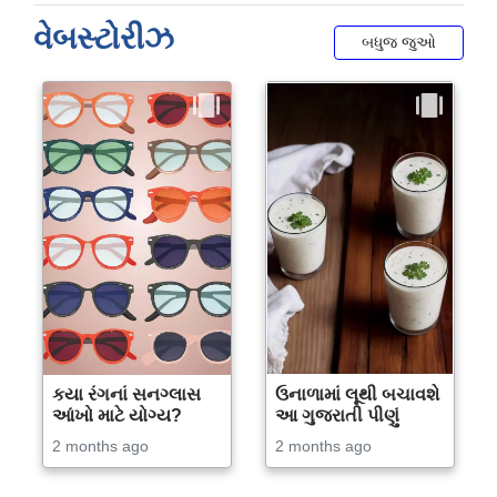
વેબસ્ટોરીઝ
બધુજ જુઓ
કયા રંગનાં સનગ્લાસ
ઉનાળામાં લૂથી બચાવશે
આંખો માટે યોગ્ય?
આ ગુજરાતી પીણું
2 months ago
2 months ago