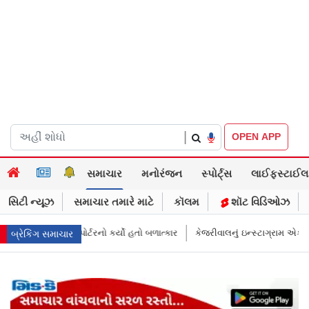
|
OPEN APP
સમાચાર
મનોરંજન
સ્પોર્ટ્સ
લાઈફસ્ટાઈલ
સિટી ન્યૂઝ
સમાચાર તમારે માટે
કૉલમ
શૉટ વિડિઓઝ
 બળાત્કાર
કેજરીવાલનું ઇન્સ્ટાગ્રામ એકાઉન્ટ ભારતમાં રિસ્ટ્રિક્ટ થયું એમા તો પ
બ્રેકિંગ સમાચાર