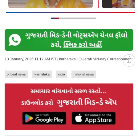
13 January, 2026 11:17 AM IST | karnataka | Gujarati Mid-day Correspondent
ટોચ
offbeat news
karnataka
india
national news