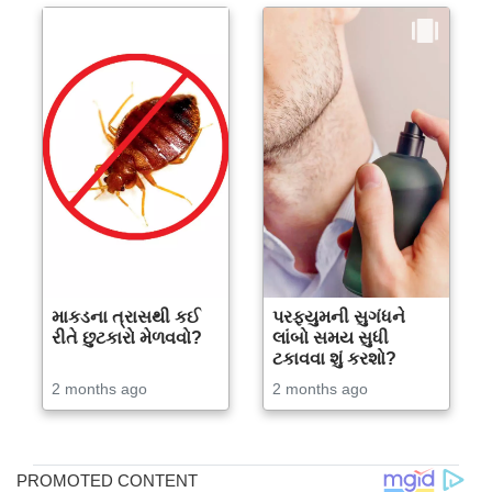
માકડના ત્રાસથી કઈ
પરફ્યુમની સુગંધને
રીતે છુટકારો મેળવવો?
લાંબો સમય સુધી
ટકાવવા શું કરશો?
2 months ago
2 months ago