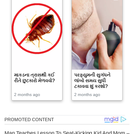
માકડના ત્રાસથી કઈ
પરફ્યુમની સુગંધને
રીતે છુટકારો મેળવવો?
લાંબો સમય સુધી
ટકાવવા શું કરશો?
2 months ago
2 months ago