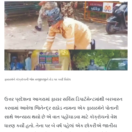
ફાયરમૅને કૉક્રૉચની જેમ સજીધજીને રોડ પર કર્યો વિરોધ
ઉત્તર પ્રદેશના આગરામાં ફાયર સર્વિસ ડિપાર્ટમેન્ટમાંથી બરખાસ્ત
કરવામાં આવેલા જિતેન્દ્ર રાઠોડ નામના એક ફાયરમૅને પોતાની
સાથે અન્યાય થયો છે એ વાત પહોંચાડવા માટે કૉક્રૉચનો વેશ
ધારણ કર્યો હતો. તેના પર બે વર્ષ પહેલાં એક છોકરીએ જાતીય