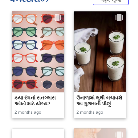
બધુજ જુઓ
કયા રંગનાં સનગ્લાસ
ઉનાળામાં લૂથી બચાવશે
આંખો માટે યોગ્ય?
આ ગુજરાતી પીણું
2 months ago
2 months ago