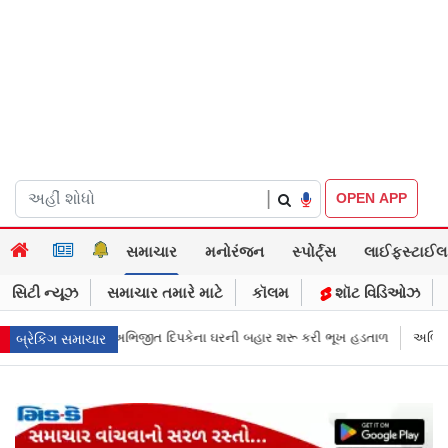
|
OPEN APP
સમાચાર
મનોરંજન
સ્પોર્ટ્સ
લાઈફસ્ટાઈલ
સિટી ન્યૂઝ
સમાચાર તમારે માટે
કૉલમ
શૉટ વિડિઓઝ
રની બહાર શરૂ કરી ભૂખ હડતાળ
અભિજીત દિપકેએ CJPની નવી નીતિ જાહેર કરી, સ
બ્રેકિંગ સમાચાર