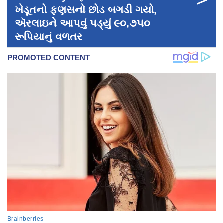
ખેડૂતનો ફણસનો છોડ બગડી ગયો,
ઍરલાઇને આપવું પડ્યું ૯૦,૭૫૦
રૂપિયાનું વળતર