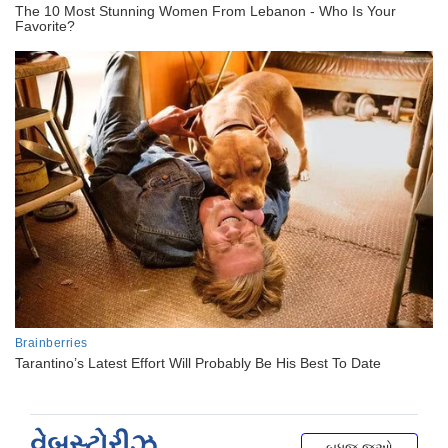
વેબસ્ટોરીઝ