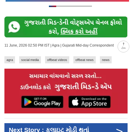
11 June, 2026 02:50 PM IST | Agra | Gujarati Mid-day Correspondent
ટોચ
agra
social media
offbeat videos
offbeat news
news
>
Next Story : ફ્લાઇટ મોડી થતાં