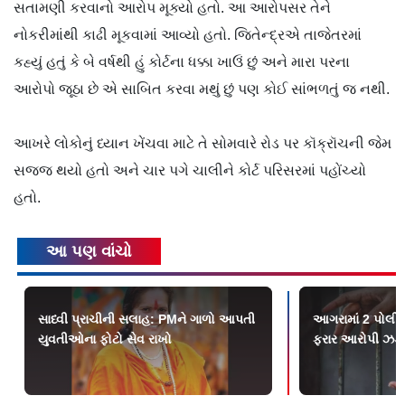
સતામણી કરવાનો આરોપ મૂક્યો હતો. આ આરોપસર તેને
નોકરીમાંથી કાઢી મૂકવામાં આવ્યો હતો. જિતેન્દ્રએ તાજેતરમાં
કહ્યું હતું કે બે વર્ષથી હું કોર્ટના ધક્કા ખાઉં છું અને મારા પરના
આરોપો જૂઠા છે એ સાબિત કરવા મથું છું પણ કોઈ સાંભળતું જ નથી.
આખરે લોકોનું ધ્યાન ખેંચવા માટે તે સોમવારે રોડ પર કૉક્રૉચની જેમ
સજ્જ થયો હતો અને ચાર પગે ચાલીને કોર્ટ પરિસરમાં પહોંચ્યો
હતો.
આ પણ વાંચો
સાધ્વી પ્રાચીની સલાહ: PMને ગાળો આપતી
આગરામાં 2 પોલીસ
યુવતીઓના ફોટો સેવ રાખો
ફરાર આરોપી ઝડ