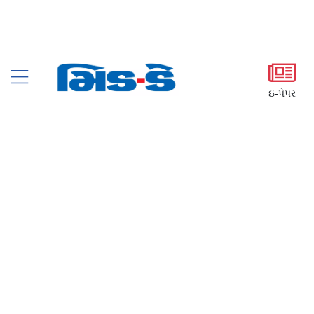
ઇ-પેપર