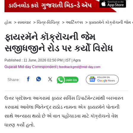
હોમ
>
સમાચાર
>
ચિત્ર-વિચિત્ર
>
આર્ટિકલ્સ
>
ફાયરમૅને કૉક્રૉચની જેમ 
ફાયરમૅને કૉક્રૉચની જેમ
સજીધજીને રોડ પર કર્યો વિરોધ
Published : 11 June, 2026 02:50 PM | IST | Agra
Gujarati Mid-day Correspondent
| feedbackgmd@mid-day.com
Share:
Follow Us
ઉત્તર પ્રદેશના આગરામાં ફાયર સર્વિસ ડિપાર્ટમેન્ટમાંથી બરખાસ્ત
કરવામાં આવેલા જિતેન્દ્ર રાઠોડ નામના એક ફાયરમૅને પોતાની
સાથે અન્યાય થયો છે એ વાત પહોંચાડવા માટે કૉક્રૉચનો વેશ
ધારણ કર્યો હતો.