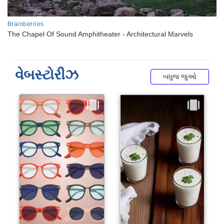
વેબસ્ટોરીઝ
બધુજ જુઓ