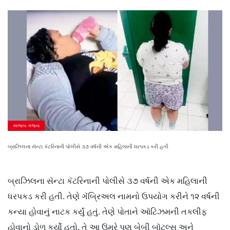
અજબ ગજબ
બ્રાઝિલના સૅન્ટા કૅટરિનાની પોલીસે ૩૭ વર્ષની એક મહિલાની ધરપકડ કરી હતી
બ્રાઝિલના સૅન્ટા કૅટરિનાની પોલીસે ૩૭ વર્ષની એક મહિલાની
ધરપકડ કરી હતી. તેણે ગૅબ્રિઅલ નામનો ઉપયોગ કરીને ૧૨ વર્ષની
કન્યા હોવાનું નાટક કર્યું હતું. તેણે પોતાને ઑટિઝમની તકલીફ
હોવાનો ડોળ કર્યો હતો. તે આ ઉંમરે પણ બેબી બૉટલ્સ અને