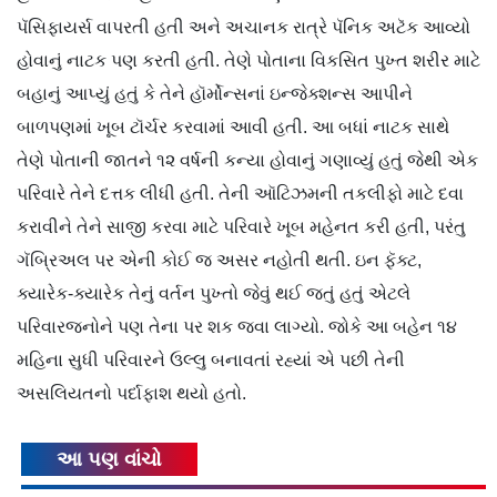
પૅસિફાયર્સ વાપરતી હતી અને અચાનક રાત્રે પૅનિક અટૅક આવ્યો
હોવાનું નાટક પણ કરતી હતી. તેણે પોતાના વિકસિત પુખ્ત શરીર માટે
બહાનું આપ્યું હતું કે તેને હૉર્મોન્સનાં ઇન્જેક્શન્સ આપીને
બાળપણમાં ખૂબ ટૉર્ચર કરવામાં આવી હતી. આ બધાં નાટક સાથે
તેણે પોતાની જાતને ૧૨ વર્ષની કન્યા હોવાનું ગણાવ્યું હતું જેથી એક
પરિવારે તેને દત્તક લીધી હતી. તેની ઑટિઝમની તકલીફો માટે દવા
કરાવીને તેને સાજી કરવા માટે પરિવારે ખૂબ મહેનત કરી હતી, પરંતુ
ગૅબ્રિઅલ પર એની કોઈ જ અસર નહોતી થતી. ઇન ફૅક્ટ,
ક્યારેક-ક્યારેક તેનું વર્તન પુખ્તો જેવું થઈ જતું હતું એટલે
પરિવારજનોને પણ તેના પર શક જવા લાગ્યો. જોકે આ બહેન ૧૪
મહિના સુધી પરિવારને ઉલ્લુ બનાવતાં રહ્યાં એ પછી તેની
અસલિયતનો પર્દાફાશ થયો હતો.
આ પણ વાંચો