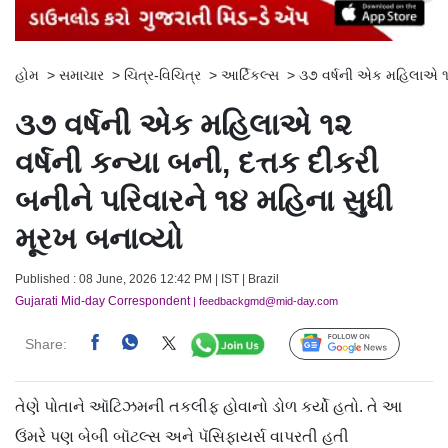
હોમ
>
સમાચાર
>
ચિત્ર-વિચિત્ર
>
આર્ટિકલ્સ
>
૩૭ વર્ષની એક મહિલાએ ૧૨ 
૩૭ વર્ષની એક મહિલાએ ૧૨
વર્ષની કન્યા બની, દત્તક દીકરી
બનીને પરિવારને ૧૪ મહિના સુધી
મૂરખ બનાવ્યો
Published : 08 June, 2026 12:42 PM | IST | Brazil
Gujarati Mid-day Correspondent
| feedbackgmd@mid-day.com
Share:
Follow Us
તેણે પોતાને ઑટિઝમની તકલીફ હોવાનો ડોળ કર્યો હતો. તે આ
ઉંમરે પણ બેબી બૉટલ્સ અને પૅસિફાયર્સ વાપરતી હતી