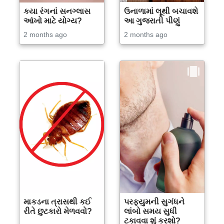
કયા રંગનાં સનગ્લાસ
ઉનાળામાં લૂથી બચાવશે
આંખો માટે યોગ્ય?
આ ગુજરાતી પીણું
2 months ago
2 months ago
માકડના ત્રાસથી કઈ
પરફ્યુમની સુગંધને
રીતે છુટકારો મેળવવો?
લાંબો સમય સુધી
ટકાવવા શું કરશો?