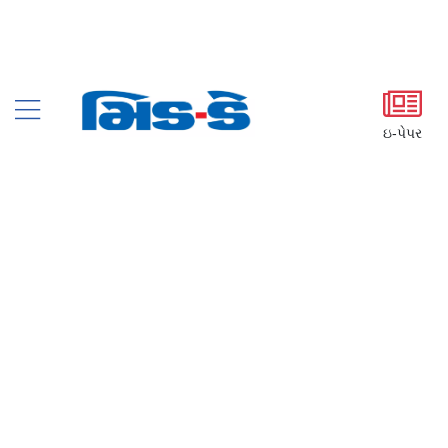
ઇ-પેપર