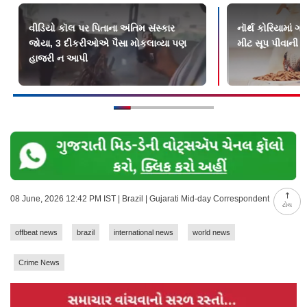
વીડિયો કૉલ પર પિતાના અંતિમ સંસ્કાર
નૉર્થ કોરિયામાં 
જોયા, 3 દીકરીઓએ પૈસા મોકલાવ્યા પણ
મીટ સૂપ પીવાની
હાજરી ન આપી
08 June, 2026 12:42 PM IST | Brazil | Gujarati Mid-day Correspondent
ટોચ
offbeat news
brazil
international news
world news
Crime News