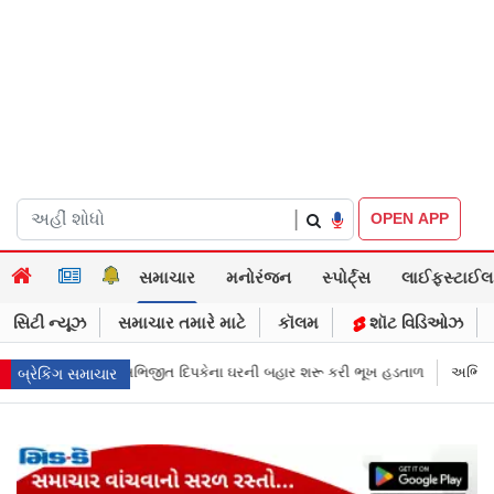
|
OPEN APP
સમાચાર
મનોરંજન
સ્પોર્ટ્સ
લાઈફસ્ટાઈલ
સિટી ન્યૂઝ
સમાચાર તમારે માટે
કૉલમ
શૉટ વિડિઓઝ
રની બહાર શરૂ કરી ભૂખ હડતાળ
અભિજીત દિપકેએ CJPની નવી નીતિ જાહેર કરી, સ
બ્રેકિંગ સમાચાર