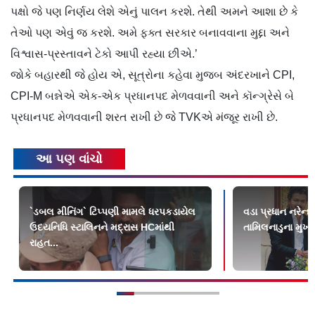
પક્ષો જે પણ નિર્ણય લેશે એનું પાલન કરશે. તેથી અમને આશા છે કે
તેઓ પણ એવું જ કરશે. અમે ફક્ત સરકાર બનાવવાના મુદ્દા અને
વિશ્વાસ-પ્રસ્તાવને ટેકો આપી રહ્યા છીએ.’
જોકે બહારથી જે હોય એ, સૂત્રોના કહેવા મુજબ અંદરખાને CPI,
CPI-M બન્નેએ એક-એક પ્રધાનપદ મેળવવાની અને કૉન્ગ્રેસે બે
પ્રધાનપદ મેળવવાની શરત રાખી છે જે TVKએ મંજૂર રાખી છે.
આ પણ વાંચો
`ડબલ મીનિંગ` ટિપ્પણી મામલે ધરપકડાયેલ
વડા પ્રધાન નરેન્દ્
ઉદયનિધિ સ્ટાલિનને મદ્રાસ HCમાંથી
તામિલનાડુના મુખ
રાહત...