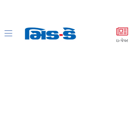
ઇ-પેપર