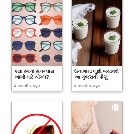
કયા રંગનાં સનગ્લાસ
ઉનાળામાં લૂથી બચાવશે
આંખો માટે યોગ્ય?
આ ગુજરાતી પીણું
2 months ago
2 months ago