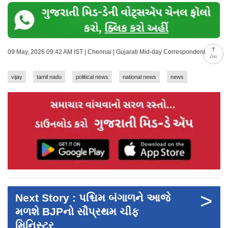
09 May, 2026 09:42 AM IST | Chennai | Gujarati Mid-day Correspondent
ટોચ
vijay
tamil nadu
political news
national news
news
>
Next Story : પશ્ચિમ બંગાળને આજે
મળશે BJPનો સૌપ્રથમ ચીફ
મિનિસ્ટર