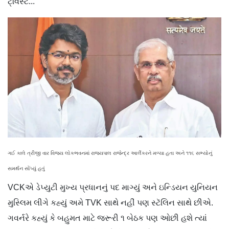
ટ્‌વિસ્ટ...
ગઈ કાલે ત્રીજી વાર વિજય લોકભવનમાં રાજ્યપાલ રાજેન્દ્ર આર્લેકરને મળ્યા હતા અને ૧૧૬ સભ્યોનું
સમર્થન સોંપ્યું હતું
VCKએ ડેપ્યુટી મુખ્ય પ્રધાનનું પદ માગ્યું અને ઇન્ડિયન યુનિયન
મુસ્લિમ લીગે કહ્યું અમે TVK સાથે નહીં પણ સ્ટૅલિન સાથે છીએ.
ગવર્નરે કહ્યું કે બહુમત માટે જરૂરી ૧ બેઠક પણ ઓછી હશે ત્યાં