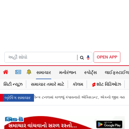
|
OPEN APP
સમાચાર
મનોરંજન
સ્પોર્ટ્સ
લાઈફસ્ટાઈલ
સિટી ન્યૂઝ
સમાચાર તમારે માટે
કૉલમ
શૉટ વિડિઓઝ
ો એક્સિડન્ટ, એકનો જીવ ગયો
Gujarat News: મોરબીમાં મેજિક! કૂવાનું પાણી દરિયાન
બ્રેકિંગ સમાચાર