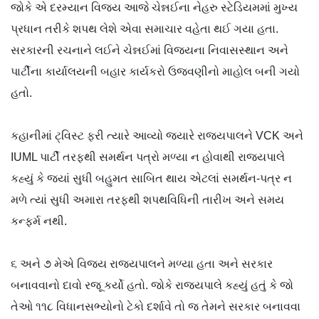
જોકે એ દરમ્યાન વિજય આજે ચેન્નઈના નેહરુ સ્ટેડિયમમાં મુખ્ય
પ્રધાન તરીકે શપથ લેશે એવા સમાચાર વહેતા થઈ ગયા હતા.
સરકારની રચનાને લઈને ચેન્નઈમાં વિજયના નિવાસસ્થાન અને
પાર્ટીના કાર્યાલયની બહાર કાર્યકરો ઉજવણીનો માહોલ બની ગયો
હતો.
કહાનીમાં ટ્વિસ્ટ ફરી ત્યારે આવ્યો જ્યારે રાજ્યપાલને VCK અને
IUML પાર્ટી તરફથી સમર્થન પત્રો મળ્યા ન હોવાથી રાજ્યપાલે
કહ્યું કે જ્યાં સુધી બહુમત સાબિત થાય એટલાં સમર્થન-પત્ર ન
મળે ત્યાં સુધી અમારા તરફથી શપથવિધિની તારીખ અને સમય
કન્ફર્મ નથી.
૬ અને ૭ મેએ વિજય રાજ્યપાલને મળ્યા હતા અને સરકાર
બનાવવાનો દાવો રજૂ કર્યો હતો. જોકે રાજ્યપાલે કહ્યું હતું કે જો
તેઓ ૧૧૮ વિધાનસભ્યોનો ટેકો દર્શાવે તો જ તેમને સરકાર બનાવવા