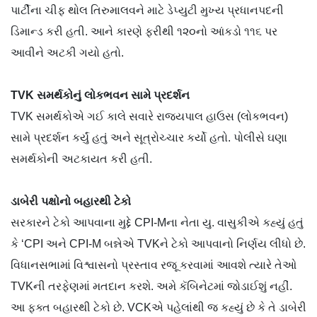
પાર્ટીના ચીફ થોલ તિરુમાલવને માટે ડેપ્યુટી મુખ્ય પ્રધાનપદની
ડિમાન્ડ કરી હતી. આને કારણે ફરીથી ૧૨૦નો આંકડો ૧૧૬ પર
આવીને અટકી ગયો હતો.
TVK સમર્થકોનું લોકભવન સામે પ્રદર્શન
TVK સમર્થકોએ ગઈ કાલે સવારે રાજ્યપાલ હાઉસ (લોકભવન)
સામે પ્રદર્શન કર્યું હતું અને સૂત્રોચ્ચાર કર્યો હતો. પોલીસે ઘણા
સમર્થકોની અટકાયત કરી હતી.
ડાબેરી પક્ષોનો બહારથી ટેકો
સરકારને ટેકો આપવાના મુદ્દે CPI-Mના નેતા યુ. વાસુકીએ કહ્યું હતું
કે ‘CPI અને CPI-M બન્નેએ TVKને ટેકો આપવાનો નિર્ણય લીધો છે.
વિધાનસભામાં વિશ્વાસનો પ્રસ્તાવ રજૂ કરવામાં આવશે ત્યારે તેઓ
TVKની તરફેણમાં મતદાન કરશે. અમે કૅબિનેટમાં જોડાઈશું નહીં.
આ ફક્ત બહારથી ટેકો છે. VCKએ પહેલાંથી જ કહ્યું છે કે તે ડાબેરી