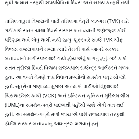
સુધી અમારા તરફથી શપથવિધિનો દિવસ અને સમય કન્ફર્મ નથી...
તામિલનાડુમાં વિજયની પાર્ટી તમિલગા વેત્રી કઝગમ (TVK) માટે
ગઈ કાલે સતત ચોથા દિવસે સરકાર બનાવવાની જદ્દોજહદ કોઈ
પરિણામ લાવે એવું લાગી નથી રહ્યું. શુક્રવારે સાંજે TVK ચીફ
વિજય રાજ્યપાલને મળ્યા ત્યારે તેમની પાસે આખરે સરકાર
બનાવવાનો માર્ગ સ્પષ્ટ થઈ ગયો હોય એવું લાગતું હતું. ગઈ કાલે
સતત ત્રીજા દિવસે વિજય રાજ્યપાલ રાજેન્દ્ર આર્લેકરને મળ્યા
હતા. આ વખતે તેમણે ૧૧૬ વિધાનસભ્યોનો સમર્થન પત્ર સોંપ્યો
હતો. સૂત્રોના જણાવ્યા મુજબ અન્ય બે પાર્ટીઓ વિદુથલાઈ
ચિરુથાઈગલ કાચી (VCK) અને ઇન્ડિયન યુનિયન મુસ્લિમ લીગ
(IUML)ના સમર્થન-પત્રો પાછળથી પહોંચી જશે એવી વાત થઈ
હતી. આ સમર્થન-પત્રો મળી જાય એ પછી રાજ્યપાલ તરફથી
ફૉર્મલ સરકાર બનાવવાનું આમંત્રણ મળવાનું હતું.