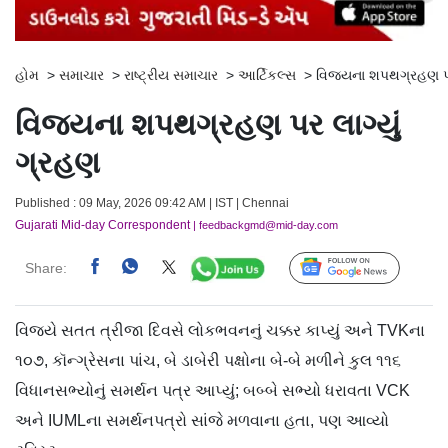
હોમ
>
સમાચાર
>
રાષ્ટ્રીય સમાચાર
>
આર્ટિકલ્સ
>
વિજયના શપથગ્રહણ પર 
વિજયના શપથગ્રહણ પર લાગ્યું
ગ્રહણ
Published : 09 May, 2026 09:42 AM | IST | Chennai
Gujarati Mid-day Correspondent
| feedbackgmd@mid-day.com
Share:
Follow Us
વિજયે સતત ત્રીજા દિવસે લોકભવનનું ચક્કર કાપ્યું અને TVKના
૧૦૭, કૉન્ગ્રેસના પાંચ, બે ડાબેરી પક્ષોના બે-બે મળીને કુલ ૧૧૬
વિધાનસભ્યોનું સમર્થન પત્ર આપ્યું; બબ્બે સભ્યો ધરાવતા VCK
અને IUMLના સમર્થનપત્રો સાંજે મળવાના હતા, પણ આવ્યો