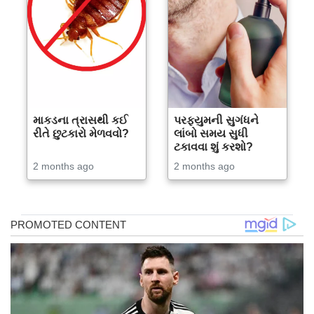
માકડના ત્રાસથી કઈ
પરફ્યુમની સુગંધને
રીતે છુટકારો મેળવવો?
લાંબો સમય સુધી
ટકાવવા શું કરશો?
2 months ago
2 months ago