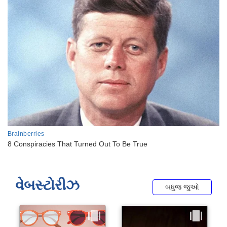
વેબસ્ટોરીઝ
બધુજ જુઓ