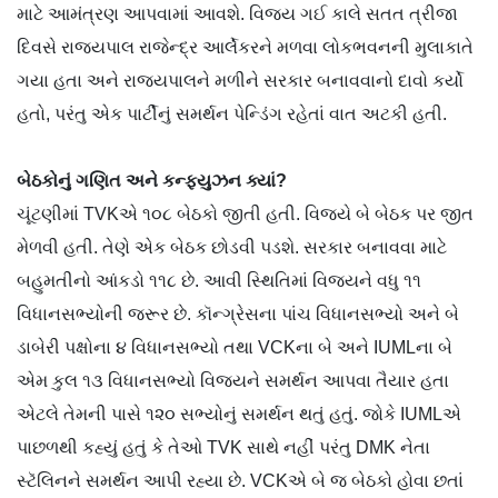
માટે આમંત્રણ આપવામાં આવશે. વિજય ગઈ કાલે સતત ત્રીજા
દિવસે રાજ્યપાલ રાજેન્દ્ર આર્લેકરને મળવા લોકભવનની મુલાકાતે
ગયા હતા અને રાજ્યપાલને મળીને સરકાર બનાવવાનો દાવો કર્યો
હતો, પરંતુ એક પાર્ટીનું સમર્થન પેન્ડિંગ રહેતાં વાત અટકી હતી.
બેઠકોનું ગણિત અને કન્ફ્યુઝન ક્યાં?
ચૂંટણીમાં TVKએ ૧૦૮ બેઠકો જીતી હતી. વિજયે બે બેઠક પર જીત
મેળવી હતી. તેણે એક બેઠક છોડવી પડશે. સરકાર બનાવવા માટે
બહુમતીનો આંકડો ૧૧૮ છે. આવી સ્થિતિમાં વિજયને વધુ ૧૧
વિધાનસભ્યોની જરૂર છે. કૉન્ગ્રેસના પાંચ વિધાનસભ્યો અને બે
ડાબેરી પક્ષોના ૪ વિધાનસભ્યો તથા VCKના બે અને IUMLના બે
એમ કુલ ૧૩ વિધાનસભ્યો વિજયને સમર્થન આપવા તૈયાર હતા
એટલે તેમની પાસે ૧૨૦ સભ્યોનું સમર્થન થતું હતું. જોકે IUMLએ
પાછળથી કહ્યું હતું કે તેઓ TVK સાથે નહીં પરંતુ DMK નેતા
સ્ટૅલિનને સમર્થન આપી રહ્યા છે. VCKએ બે જ બેઠકો હોવા છતાં