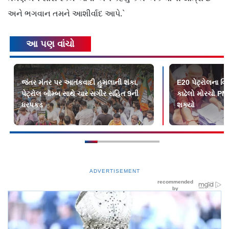
અને ભગવાન તમને આશીર્વાદ આપે.`
આ પણ વાંચો
જંતર મંતર પર આતંકવાદી હુમલાની શંકા,
E20 પેટ્રોલના વિ
પેટ્રોલ બૉમ્બ સાથે ચાર સગીર સહિત 9ની
કાઢેલો મોરચો PMન
ધરપકડ
શક્યો
ADVERTISEMENT