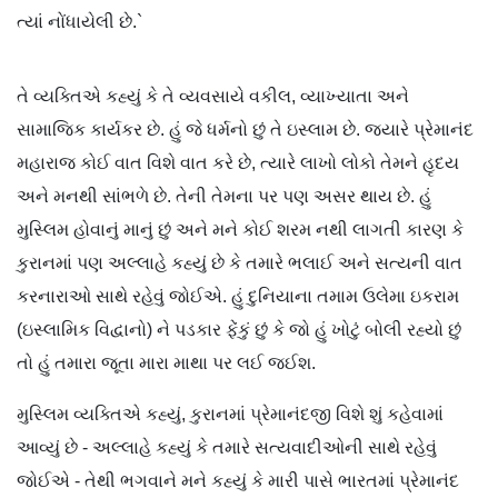
ત્યાં નોંધાયેલી છે.`
તે વ્યક્તિએ કહ્યું કે તે વ્યવસાયે વકીલ, વ્યાખ્યાતા અને
સામાજિક કાર્યકર છે. હું જે ધર્મનો છું તે ઇસ્લામ છે. જ્યારે પ્રેમાનંદ
મહારાજ કોઈ વાત વિશે વાત કરે છે, ત્યારે લાખો લોકો તેમને હૃદય
અને મનથી સાંભળે છે. તેની તેમના પર પણ અસર થાય છે. હું
મુસ્લિમ હોવાનું માનું છું અને મને કોઈ શરમ નથી લાગતી કારણ કે
કુરાનમાં પણ અલ્લાહે કહ્યું છે કે તમારે ભલાઈ અને સત્યની વાત
કરનારાઓ સાથે રહેવું જોઈએ. હું દુનિયાના તમામ ઉલેમા ઇકરામ
(ઇસ્લામિક વિદ્વાનો) ને પડકાર ફેંકું છું કે જો હું ખોટું બોલી રહ્યો છું
તો હું તમારા જૂતા મારા માથા પર લઈ જઈશ.
મુસ્લિમ વ્યક્તિએ કહ્યું, કુરાનમાં પ્રેમાનંદજી વિશે શું કહેવામાં
આવ્યું છે - અલ્લાહે કહ્યું કે તમારે સત્યવાદીઓની સાથે રહેવું
જોઈએ - તેથી ભગવાને મને કહ્યું કે મારી પાસે ભારતમાં પ્રેમાનંદ