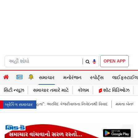
|
OPEN APP
સમાચાર
મનોરંજન
સ્પોર્ટ્સ
લાઈફસ્ટાઈલ
સિટી ન્યૂઝ
સમાચાર તમારે માટે
કૉલમ
શૉટ વિડિઓઝ
કેજરીવાલના નિવેદનથી વિવાદ
મમતા બેનર્જીના કાફલા પર હુલમો, ભીડે પથ્થરો, ચપ્પ
બ્રેકિંગ સમાચાર