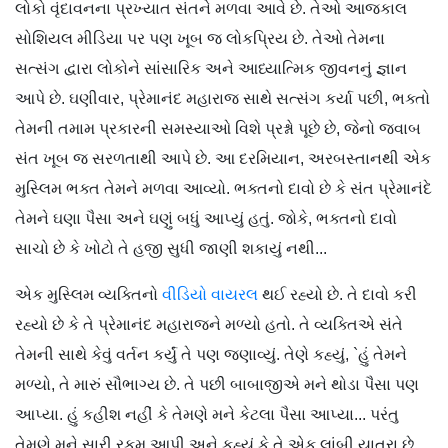
લોકો વૃંદાવનના પ્રખ્યાત સંતને મળવા આવે છે. તેઓ આજકાલ
સોશિયલ મીડિયા પર પણ ખૂબ જ લોકપ્રિય છે. તેઓ તેમના
સત્સંગ દ્વારા લોકોને સાંસારિક અને આધ્યાત્મિક જીવનનું જ્ઞાન
આપે છે. ઘણીવાર, પ્રેમાનંદ મહારાજ સાથે સત્સંગ કર્યા પછી, ભક્તો
તેમની તમામ પ્રકારની સમસ્યાઓ વિશે પ્રશ્નો પૂછે છે, જેનો જવાબ
સંત ખૂબ જ સરળતાથી આપે છે. આ દરમિયાન, અરબસ્તાનથી એક
મુસ્લિમ ભક્ત તેમને મળવા આવ્યો. ભક્તનો દાવો છે કે સંત પ્રેમાનંદે
તેમને ઘણા પૈસા અને ઘણું બધું આપ્યું હતું. જોકે, ભક્તનો દાવો
સાચો છે કે ખોટો તે હજી સુધી જાણી શકાયું નથી...
એક મુસ્લિમ વ્યક્તિનો
વીડિયો વાયરલ
થઈ રહ્યો છે. તે દાવો કરી
રહ્યો છે કે તે પ્રેમાનંદ મહારાજને મળ્યો હતો. તે વ્યક્તિએ સંતે
તેમની સાથે કેવું વર્તન કર્યું તે પણ જણાવ્યું. તેણે કહ્યું, `હું તેમને
મળ્યો, તે મારું સૌભાગ્ય છે. તે પછી બાબાજીએ મને થોડા પૈસા પણ
આપ્યા. હું કહીશ નહીં કે તેમણે મને કેટલા પૈસા આપ્યા... પરંતુ
તેમણે મને સારી રકમ આપી અને કહ્યું કે તે એક લાંબી યાત્રા છે