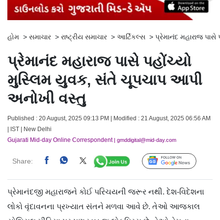
હોમ
>
સમાચાર
>
રાષ્ટ્રીય સમાચાર
>
આર્ટિકલ્સ
>
પ્રેમાનંદ મહારાજ પાસે
પ્રેમાનંદ મહારાજ પાસે પહોંચ્યો
મુસ્લિમ યુવક, સંતે ચૂપચાપ આપી
અનોખી વસ્તુ
Published : 20 August, 2025 09:13 PM | Modified : 21 August, 2025 06:56 AM
| IST | New Delhi
Gujarati Mid-day Online Correspondent
| gmddigital@mid-day.com
Share:
Follow Us
પ્રેમાનંદજી મહારાજને કોઈ પરિચયની જરૂર નથી. દેશ-વિદેશના
લોકો વૃંદાવનના પ્રખ્યાત સંતને મળવા આવે છે. તેઓ આજકાલ