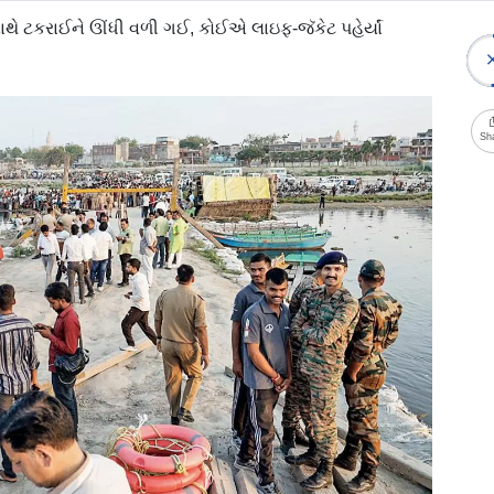
થે ટકરાઈને ઊંધી વળી ગઈ, કોઈએ લાઇફ-જૅકેટ પહેર્યાં
Sh