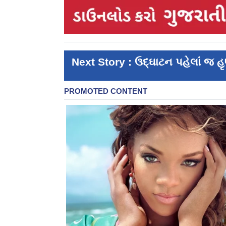
Next Story : ઉદ્ઘાટન પહેલાં જ હૃ‌