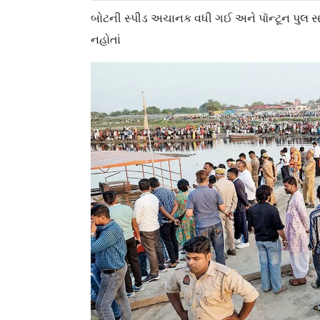
બોટની સ્પીડ અચાનક વધી ગઈ અને પૉન્ટૂન પુલ સા
નહોતાં