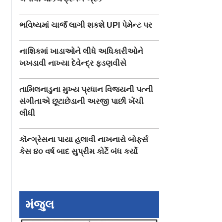
ભવિષ્યમાં ચાર્જ લાગી શકશે UPI પેમેન્ટ પર
નાશિકમાં ખાડાઓને લીધે અધિકારીઓને
ખખડાવી નાખ્યા દેવેન્દ્ર ફડણવીસે
તામિલનાડુના મુખ્ય પ્રધાન વિજયની પત્ની
સંગીતાએ છૂટાછેડાની અરજી પાછી ખેંચી
લીધી
કૉન્ગ્રેસના પાયા હલાવી નાખનારો બોફર્સ
કેસ ૪૦ વર્ષ બાદ સુપ્રીમ કોર્ટે બંધ કર્યો
મંજુલ