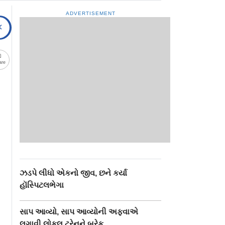
ADVERTISEMENT
are
ઝડપે લીધો એકનો જીવ, છને કર્યા
હૉસ્પિટલભેગા
સાપ આવ્યો, સાપ આવ્યોની અફવાએ
લગાવી લોકલ ટ્રેનને બ્રેક