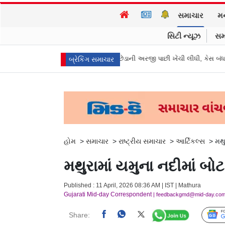
સમાચાર
મ
સિટી ન્યૂઝ
સમ
ધાન વિજયની પત્ની સંગીતાએ છૂટાછેડાની અરજી પાછી ખેંચી લીધી, કેસ બંધ થયો
મ
બ્રેકિંગ સમાચાર
હોમ
>
સમાચાર
>
રાષ્ટ્રીય સમાચાર
>
આર્ટિકલ્સ
>
મથુ
મથુરામાં યમુના નદીમાં બોટ
Published : 11 April, 2026 08:36 AM | IST | Mathura
Gujarati Mid-day Correspondent
| feedbackgmd@mid-day.co
Share: