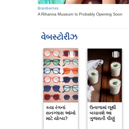
વેબસ્ટોરીઝ
કયા રંગનાં
ઉનાળામાં લૂથી
સનગ્લાસ આંખો
બચાવશે આ
માટે યોગ્ય?
ગુજરાતી પીણું