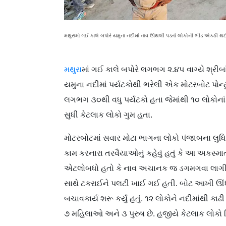
મથુરામાં ગઈ કાલે બપોરે યમુના નદીમાં નાવ ઊથલી પડતાં લોકોની ભીડ એકઠી થઈ ગઈ
મથુરા
માં ગઈ કાલે બપોરે લગભગ ૨.૪૫ વાગ્યે શ્રીબા
યમુના નદીમાં પર્યટકોથી ભરેલી એક મોટરબોટ પોન્
લગભગ ૩૦થી વધુ પર્યટકો હતા જેમાંથી ૧૦ લોકોનાં મૃ
સુધી કેટલાક લોકો ગુમ હતા.
મોટરબોટમાં સવાર મોટા ભાગના લોકો પંજાબના લુધિ
કામ કરનારા તરવૈયાઓનું કહેવું હતું કે આ અકસ્મ
એટલોબધો હતો કે નાવ અચાનક જ ડગમગવા લાગી 
સાથે ટકરાઈને પલટી ખાઈ ગઈ હતી. બોટ આખી ઊંધી
બચાવકાર્ય શરૂ કર્યું હતું. ૧૨ લોકોને નદીમાંથી કા
૭ મહિલાઓ અને ૩ પુરુષ છે. હજીયે કેટલાક લોકો મ