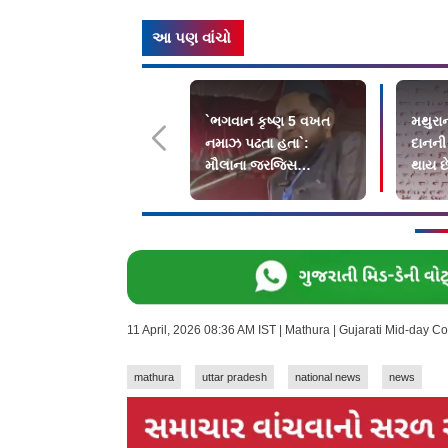
આ પણ વાંચો
`ભગવાન કૃષ્ણ 5 વખત
મથુરાન
નમાઝ પઢતા હતા`:
દાનની
મૌલાના જરજિસ
થાય છે
અન્સારીના નિવેદન સામે
કરાવો
FIR
11 April, 2026 08:36 AM IST | Mathura | Gujarati Mid-day C
mathura
uttar pradesh
national news
news