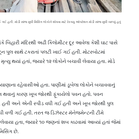
 હતી. મોડી સાંજ સુધી મિસિંગ લોકોને શોધવા માટે રેસ્ક્યુ ઑપરેશન મોડી સાંજ સુધી ચાલ્યું હતું
ંકે બિહારી મંદિરથી અઢી કિલોમીટર દૂર આવેલા કેશી ઘાટ પાસે
ટૂન પુલ સાથે ટકરાતાં પલટી ખાઈ ગઈ હતી. મોટરબોટમાં
ત્યુ થયાં હતાં, જ્યારે ૧૨ લોકોને બચાવી લેવાયા હતા. મોડે
યાણાના રહેવાસીઓ હતા. પાણીમાં ડૂબેલા લોકોને બચાવવાનું
ાત થવાનું કારણ ખૂબ જોરથી ફૂંકાયેલો પવન હતો. પવન
હતી અને એની સ્પીડ વધી ગઈ હતી અને ખૂબ જોરથી પુલ
 વળી ગઈ હતી. તરત જ ડિઝૅસ્ટર મૅનેજમેન્ટની ટીમે
ઢી લેવાયા હતા, જ્યારે ૧૦ જણનાં શબ કાઢવામાં આવ્યાં હતાં જેમાં
િસિંગ છે.