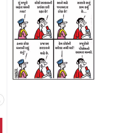
 Gen-Alpha
ભવિષ્યમાં ચાર્જ લાગી
પંજાબમાં BJP અન
જસ્થાન,
શકશે UPI પેમેન્ટ પર
પાછાં ભેગાં આવશે?
Pમાં
 કર્યો
ચ