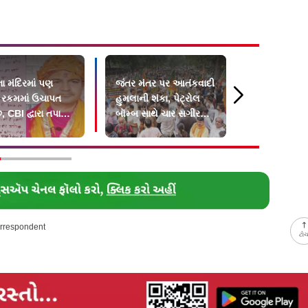
ા મંદિરમાં પણ
જંતર મંતર પર આતંકવાદી
Gen-Z બાદ
 રકમમાં ઉચાપત
હુમલાની શંકા, પેટ્રોલ
આંદોલન! રા
, CBI દ્વારા તપાસ
બૉમ્બ સાથે ચાર સગીર
બિહાર અને U
સહિત 9ની ધરપકડ
વિદ્યાર્થીઓએ
વિરોધ
orrespondent
ટો