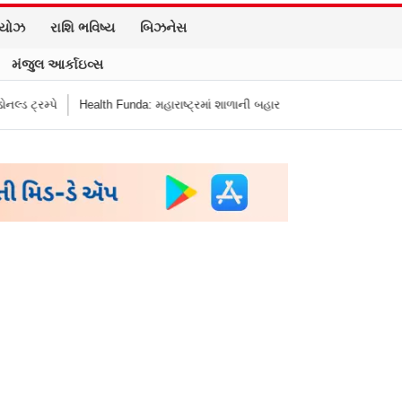
િયોઝ
રાશિ ભવિષ્ય
બિઝનેસ
મંજુલ આર્કાઇવ્સ
ે
Health Funda: મહારાષ્ટ્રમાં શાળાની બહાર જંક ફૂડ બૅન! બાળકોના સ્વાસ્થ્ય અને