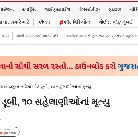
નોરંજન
સ્પોર્ટ્સ
લાઈફસ્ટાઈલ
વેબસ્ટોરીઝ
ફોટોઝ
વીડ
ાચાર તમારે માટે
કૉલમ
શૉટ વિડિઓઝ
વોઈસ ઑફ મુંબઈ
ાની ગયા મરદ માણસોને!
અમેરિકામાં બર્થ ટૂરિઝમ પર પ્રતિબંધ મૂક્યો ડોનલ્ડ ટ્રમ્પ
રામાં યમુના નદીમાં બોટ ડૂબી, ૧૦ સહેલાણીઓનાં મૃત્યુ
 ડૂબી, ૧૦ સહેલાણીઓનાં મૃત્યુ
m
Follow Us