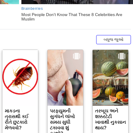
બધુજ જુઓ
માકડના
પરફ્યુમની
તરબૂચ અને
ત્રાસથી કઈ
સુગંધને લાંબો
શક્કરટેટી
રીતે છુટકારો
સમય સુધી
ખાવાથી નુકસાન
મેળવવો?
ટકાવવા શું
થાય?