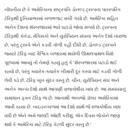
નોંધનીય છે કે અમેરિકાના રાષ્ટ્રપતિ ડોનલ્ડ ટ્રમ્પના પારસ્પરિક
ટૅરિફથી દુનિયાભરમાં ખળભળાટ મચી ગયો છે. અમેરિકા સહિત
અનેક દેશનાં શૅરબજારમાં ભારે ઘટાડો જોવા મળ્યો છે. ટ્રમ્પના
ટૅરિફથી કૅનેડા, મેક્સિકો અને યુરોપિયન સંઘના અનેક દેશો નારાજ
છે, પરંતુ ટ્રમ્પે એને કડવી ગોળી કહી દીધી છે. ડોનલ્ડ ટ્રમ્પને
જ્યારે ટૅરિફ બાદ વૈશ્વિક બજારમાં થયેલી ઊથલપાથલ વિશે
પૂછવામાં આવ્યું તો તેમણે કહ્યું હતું કે ‘શૅરબજારમાં ઘટાડો થઈ
રહ્યો છે, પરંતુ ક્યારેક-ક્યારેક બીમારી દૂર કરવા માટે કડવી ગોળી
લેવી પડે છે. ટૅરિફ ખૂબ સુંદર વસ્તુ છે. ચીન, યુરોપિયન સંઘ અને
અનેક અન્ય દેશો સાથે આપણી રાજકોષીય ખાધ છે. આ સમસ્યાનું
સમાધાન ફક્ત ટૅરિફ જ છે. આનાથી અબજો ડૉલર અમેરિકામાં
આવી રહ્યા છે. બાઇડનકાળમાં આ દેશો સાથે જે રાજકોષીય ખાધ
વધી છે એને અમે જલદી ઓછી કરીશું. એક દિવસ લોકોને જાણ
થશે કે અમેરિકા માટે ટૅરિફ કેટલી સુંદર વસ્તુ છે.’