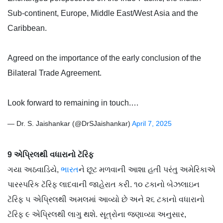
Sub-continent, Europe, Middle East/West Asia and the
Caribbean.
Agreed on the importance of the early conclusion of the
Bilateral Trade Agreement.
Look forward to remaining in touch.…
— Dr. S. Jaishankar (@DrSJaishankar)
April 7, 2025
9 એપ્રિલથી વધારાનો ટૅરિફ
ગયા અઠવાડિયે,
ભારત
ને છૂટ મળવાની આશા હતી પરંતુ અમેરિકાએ
પારસ્પરિક ટૅરિફ લાદવાની જાહેરાત કરી. ૧૦ ટકાનો બેઝલાઇન
ટૅરિફ ૫ એપ્રિલથી અમલમાં આવ્યો છે અને ૨૬ ટકાનો વધારાનો
ટૅરિફ ૯ એપ્રિલથી લાગુ થશે. સૂત્રોના જણાવ્યા અનુસાર,