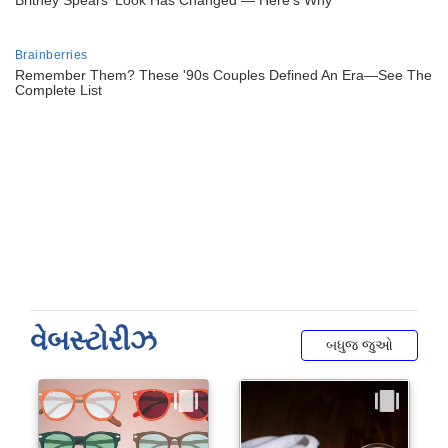
વેબસ્ટોરીઝ
બધુજ જુઓ