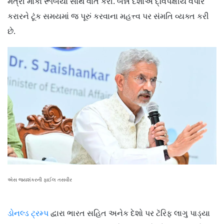
મંત્રી માર્કો રૂબિયો સાથે વાત કરી. બન્ને દેશોએ દ્વિપક્ષીય વેપાર
કરારને ટૂંક સમયમાં જ પૂરું કરવાના મહત્ત્વ પર સંમતિ વ્યક્ત કરી
છે.
એસ જયશંકરની ફાઈલ તસવીર
ડોનલ્ડ ટ્રમ્પ
દ્વારા ભારત સહિત અનેક દેશો પર ટૅરિફ લાગુ પાડ્યા