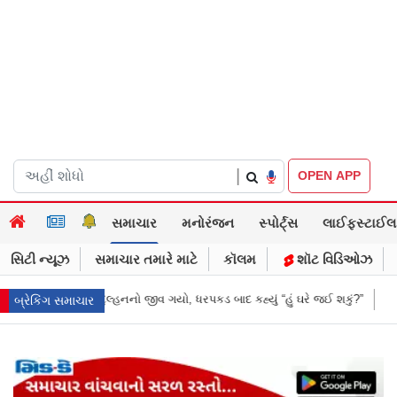
|
OPEN APP
સમાચાર
મનોરંજન
સ્પોર્ટ્સ
લાઈફસ્ટાઈલ
સિટી ન્યૂઝ
સમાચાર તમારે માટે
કૉલમ
શૉટ વિડિઓઝ
ધરપકડ બાદ કહ્યું “હું ઘરે જઈ શકું?”
‘હું બાબા બાગેશ્વર નથી...’: IIT દિલ્હીમાં 
બ્રેકિંગ સમાચાર