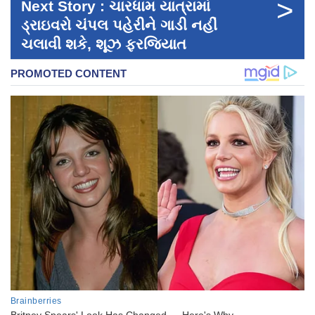
>
Next Story : ચારધામ યાત્રામાં
ડ્રાઇવરો ચંપલ પહેરીને ગાડી નહીં
ચલાવી શકે, શૂઝ ફરજિયાત