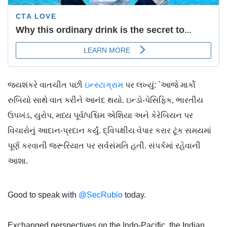
જયશંકરે વાતચીત પછી
ઇન્સ્ટાગ્રામ
પર લખ્યું: `આજે માર્કો
રુબિયો સાથે વાત કરીને આનંદ થયો. ઇન્ડો-પેસિફિક, ભારતીય
ઉપખંડ, યુરોપ, મધ્ય પૂર્વ/પશ્ચિમ એશિયા અને કેરેબિયન પર
વિચારોનું આદાન-પ્રદાન કર્યું. દ્વિપક્ષીય વેપાર કરાર ટૂંક સમયમાં
પૂર્ણ કરવાની જરૂરિયાત પર સર્વસંમતિ હતી. સંપર્કમાં રહેવાની
આશા.
Good to speak with
@SecRubio
today.
Exchanged perspectives on the Indo-Pacific, the Indian