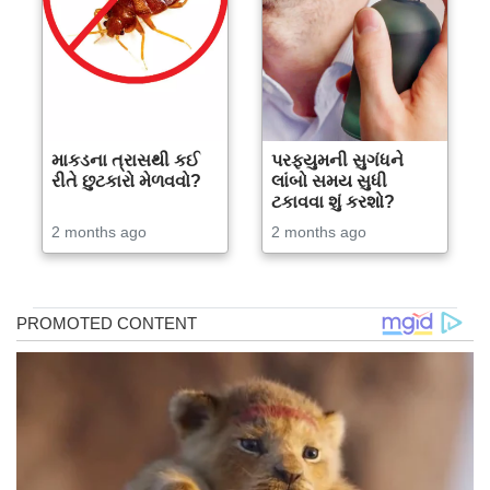
માકડના ત્રાસથી કઈ
પરફ્યુમની સુગંધને
રીતે છુટકારો મેળવવો?
લાંબો સમય સુધી
ટકાવવા શું કરશો?
2 months ago
2 months ago