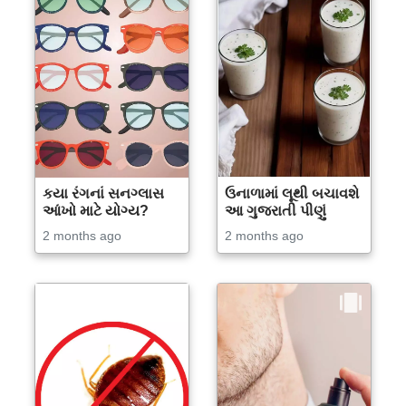
કયા રંગનાં સનગ્લાસ
ઉનાળામાં લૂથી બચાવશે
આંખો માટે યોગ્ય?
આ ગુજરાતી પીણું
2 months ago
2 months ago