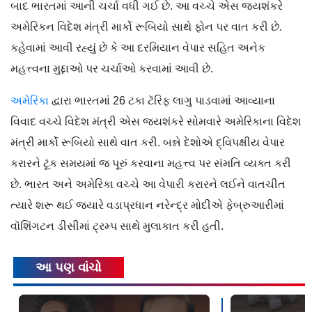
બાદ ભારતમાં આની ચર્ચા વધી ગઈ છે. આ વચ્ચે એસ જયશંકરે
અમેરિકન વિદેશ મંત્રી માર્કો રૂબિયો સાથે ફોન પર વાત કરી છે.
કહેવામાં આવી રહ્યું છે કે આ દરમિયાન વેપાર સહિત અનેક
મહત્ત્વના મુદ્દાઓ પર ચર્ચાઓ કરવામાં આવી છે.
અમેરિકા
દ્વારા ભારતમાં 26 ટકા ટૅરિફ લાગુ પાડવામાં આવ્યાના
વિવાદ વચ્ચે વિદેશ મંત્રી એસ જયશંકરે સોમવારે અમેરિકાના વિદેશ
મંત્રી માર્કો રૂબિયો સાથે વાત કરી. બન્ને દેશોએ દ્વિપક્ષીય વેપાર
કરારને ટૂંક સમયમાં જ પૂરું કરવાના મહત્ત્વ પર સંમતિ વ્યક્ત કરી
છે. ભારત અને અમેરિકા વચ્ચે આ વેપારી કરારને લઈને વાતચીત
ત્યારે શરૂ થઈ જ્યારે વડાપ્રધાન નરેન્દ્ર મોદીએ ફેબ્રુઆરીમાં
વૉશિંગટન ડીસીમાં ટ્રમ્પ સાથે મુલાકાત કરી હતી.
આ પણ વાંચો