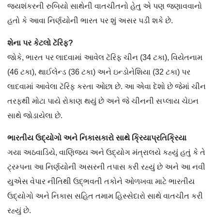
જયશંકરની રુબિયો સાથેની વાતચીતનો હેતુ એ પણ જણાવવાનો
હતો કે આવા નિર્ણયોની ભારત પર શું અસર પડી શકે છે.
શેના પર કેટલો ટૅરિફ?
જોકે, ભારત પર લાદવામાં આવેલ ટૅરિફ ચીન (34 ટકા), વિયેતનામ
(46 ટકા), થાઈલેન્ડ (36 ટકા) અને ઇન્ડોનેશિયા (32 ટકા) પર
લાદવામાં આવેલા ટૅરિફ કરતા ઓછા છે. આ એવા દેશો છે જેમાં ચીન
તરફથી મોટા પાયે રોકાણ થયું છે અને જે ચીનની સપ્લાય ચેઇન
સાથે જોડાયેલા છે.
ભારતીય ઉદ્યોગો અને નિકાસકારો સાથે ક્રિયાપ્રતિક્રિયા
ગયા અઠવાડિયે, વાણિજ્ય અને ઉદ્યોગ મંત્રાલયે કહ્યું હતું કે તે
ટ્રમ્પના આ નિર્ણયોની અસરની તપાસ કરી રહ્યું છે અને આ નવી
યુએસ વેપાર નીતિથી ઉદ્ભવતી તકોને ઓળખવા માટે ભારતીય
ઉદ્યોગો અને નિકાસ સહિત તમામ હિસ્સેદારો સાથે વાતચીત કરી
રહ્યું છે.