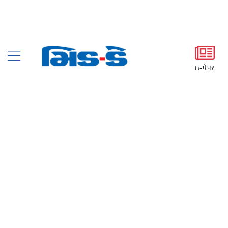
ઇ-પેપર