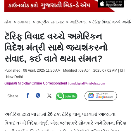
હોમ
>
સમાચાર
>
રાષ્ટ્રીય સમાચાર
>
આર્ટિકલ્સ
>
ટૅરિફ વિવાદ વચ્ચે અમે
ટૅરિફ વિવાદ વચ્ચે અમેરિકન
વિદેશ મંત્રી સાથે જયશંકરનો
સંવાદ, કઈ વાતે થયા સંમત?
Published : 08 April, 2025 11:30 AM | Modified : 09 April, 2025 07:02 AM | IST
| New Delhi
Gujarati Mid-day Online Correspondent
| gmddigital@mid-day.com
Share:
Follow Us
અમેરિકા દ્વારા ભારતમાં 26 ટકા ટૅરિફ લાગુ પાડવામાં આવ્યાના
વિવાદ વચ્ચે વિદેશ મંત્રી એસ જયશંકરે સોમવારે અમેરિકાના વિદેશ