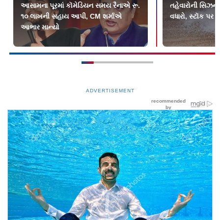
આસામના પૂરમાં કૉમેડિયન સમય રૈનાએ રૂ.
તહેવારોની સિઝન 
૧૦ લાખની સહાય આપી, CM શર્માએ
વધારો, સ્ટૉક પર 
આભાર માન્યો
ADVERTISEMENT