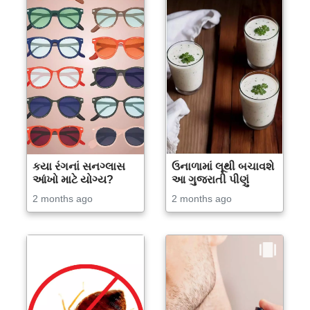
કયા રંગનાં સનગ્લાસ
ઉનાળામાં લૂથી બચાવશે
આંખો માટે યોગ્ય?
આ ગુજરાતી પીણું
2 months ago
2 months ago