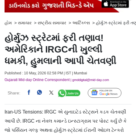
હોમ
>
સમાચાર
>
રાષ્ટ્રીય સમાચાર
>
આર્ટિકલ્સ
>
હોર્મુઝ સ્ટ્રેટમાં ફર
હોર્મુઝ સ્ટ્રેટમાં ફરી તણાવ!
અમેરિકાને IRGCની ખુલ્લી
ધમકી, હુમલાની આપી ચેતવણી
Published : 10 May, 2026 02:58 PM | IST | Mumbai
Gujarati Mid-day Online Correspondent
| gmddigital@mid-day.com
Share:
Follow Us
Iran-US Tensions: IRGC એ યુનાઇટેડ સ્ટેટ્સને કડક ચેતવણી
આપી છે. IRGC ના નેવલ કમાન્ડે ઇન્સ્ટાગ્રામ પર પોસ્ટ કર્યું છે કે
જો પર્સિયન ગલ્ફ અથવા હોર્મુઝ સ્ટ્રેટમાં ઈરાની ઓઇલ ટેન્કરો