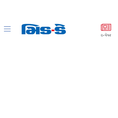
ઇ-પેપર