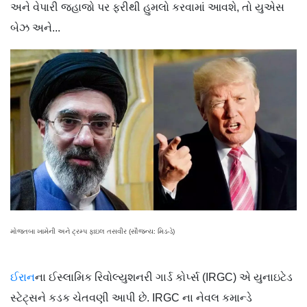
અને વેપારી જહાજો પર ફરીથી હુમલો કરવામાં આવશે, તો યુએસ
બેઝ અને...
મોજતબા ખામેની અને ટ્રમ્પ ફાઇલ તસવીર (સૌજન્ય: મિડ-ડે)
ઈરાન
ના ઈસ્લામિક રિવોલ્યુશનરી ગાર્ડ કોર્પ્સ (IRGC) એ યુનાઇટેડ
સ્ટેટ્સને કડક ચેતવણી આપી છે. IRGC ના નેવલ કમાન્ડે