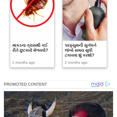
માકડના ત્રાસથી કઈ
પરફ્યુમની સુગંધને
રીતે છુટકારો મેળવવો?
લાંબો સમય સુધી
ટકાવવા શું કરશો?
2 months ago
2 months ago