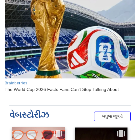
વેબસ્ટોરીઝ
બધુજ જુઓ