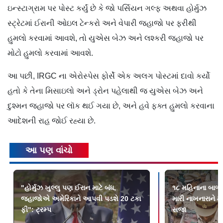
ઇન્સ્ટાગ્રામ પર પોસ્ટ કર્યું છે કે જો પર્સિયન ગલ્ફ અથવા હોર્મુઝ
સ્ટ્રેટમાં ઈરાની ઓઇલ ટેન્કરો અને વેપારી જહાજો પર ફરીથી
હુમલો કરવામાં આવશે, તો યુએસ બેઝ અને લશ્કરી જહાજો પર
મોટો હુમલો કરવામાં આવશે.
આ પછી, IRGC ના એરોસ્પેસ ફોર્સે એક અલગ પોસ્ટમાં દાવો કર્યો
હતો કે તેના મિસાઇલો અને ડ્રોન પહેલાથી જ યુએસ બેઝ અને
દુશ્મન જહાજો પર લૉક થઈ ગયા છે, અને હવે ફક્ત હુમલો કરવાના
આદેશની રાહ જોઈ રહ્યા છે.
આ પણ વાંચો
"હોર્મુઝ ખુલ્લુ પણ ઈરાન માટે બંધ,
૧૮ મહિનાના બાળ
જહાજોએ અમેરિકાને આપવી પડશે 20 ટકા
મારી નાખનારાને મા
ફી": ટ્રમ્પ
સજા