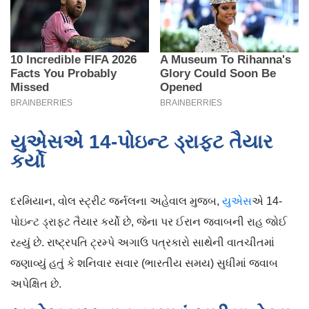
યુએસએ 14-પોઇન્ટ ડ્રાફ્ટ તૈયાર
કર્યો
દરમિયાન, વોલ સ્ટ્રીટ જર્નલના અહેવાલ મુજબ,
યુએસ
એ 14-
પોઇન્ટ ડ્રાફ્ટ તૈયાર કર્યો છે, જેના પર ઈરાન જવાબની રાહ જોઈ
રહ્યું છે. રાષ્ટ્રપતિ ટ્રમ્પે અગાઉ પત્રકારો સાથેની વાતચીતમાં
જણાવ્યું હતું કે શનિવાર સવાર (ભારતીય સમય) સુધીમાં જવાબ
અપેક્ષિત છે.