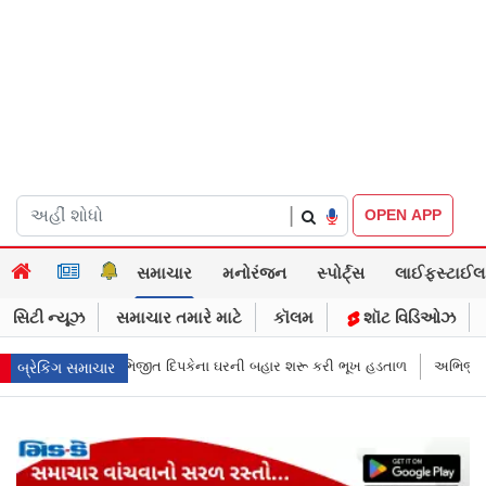
|
OPEN APP
સમાચાર
મનોરંજન
સ્પોર્ટ્સ
લાઈફસ્ટાઈલ
સિટી ન્યૂઝ
સમાચાર તમારે માટે
કૉલમ
શૉટ વિડિઓઝ
ી બહાર શરૂ કરી ભૂખ હડતાળ
અભિજીત દિપકેએ CJPની નવી નીતિ જાહેર કરી, સપ્
બ્રેકિંગ સમાચાર