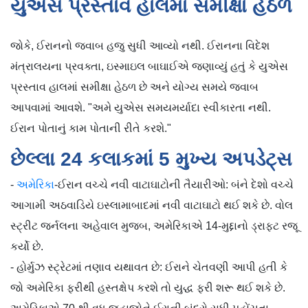
યુએસ પ્રસ્તાવ હાલમાં સમીક્ષા હેઠળ
જોકે, ઈરાનનો જવાબ હજુ સુધી આવ્યો નથી. ઈરાનના વિદેશ
મંત્રાલયના પ્રવક્તા, ઇસ્માઇલ બાઘાઈએ જણાવ્યું હતું કે યુએસ
પ્રસ્તાવ હાલમાં સમીક્ષા હેઠળ છે અને યોગ્ય સમયે જવાબ
આપવામાં આવશે. "અમે યુએસ સમયમર્યાદા સ્વીકારતા નથી.
ઈરાન પોતાનું કામ પોતાની રીતે કરશે."
છેલ્લા 24 કલાકમાં 5 મુખ્ય અપડેટ્સ
-
અમેરિકા
-ઈરાન વચ્ચે નવી વાટાઘાટોની તૈયારીઓ: બંને દેશો વચ્ચે
આગામી અઠવાડિયે ઇસ્લામાબાદમાં નવી વાટાઘાટો થઈ શકે છે. વોલ
સ્ટ્રીટ જર્નલના અહેવાલ મુજબ, અમેરિકાએ 14-મુદ્દાનો ડ્રાફ્ટ રજૂ
કર્યો છે.
- હોર્મુઝ સ્ટ્રેટમાં તણાવ યથાવત છે: ઈરાને ચેતવણી આપી હતી કે
જો અમેરિકા ફરીથી હસ્તક્ષેપ કરશે તો યુદ્ધ ફરી શરૂ થઈ શકે છે.