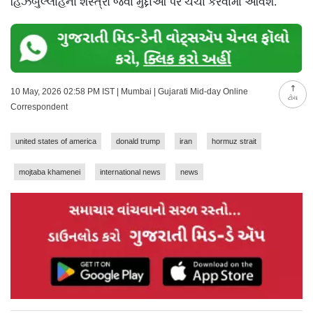
હિઝબુલ્લાહના શસ્ત્રો જેવા મુદ્દાઓ પર ચર્ચા કરવામાં આવશે.
10 May, 2026 02:58 PM IST | Mumbai | Gujarati Mid-day Online
ટોચ
Correspondent
united states of america
donald trump
iran
hormuz strait
mojtaba khamenei
international news
news