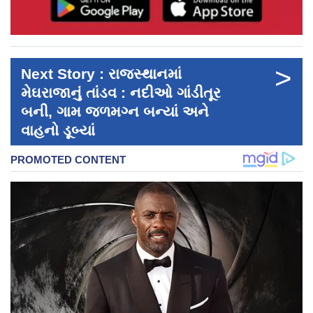
>
Next Story : રાજસ્થાનમાં
મેઘરાજાનું તાંડવ : નદીઓ ગાંડીતૂર
બની, ગામ જળમગ્ન બન્યાં અને
વાહનો ડૂબ્યાં