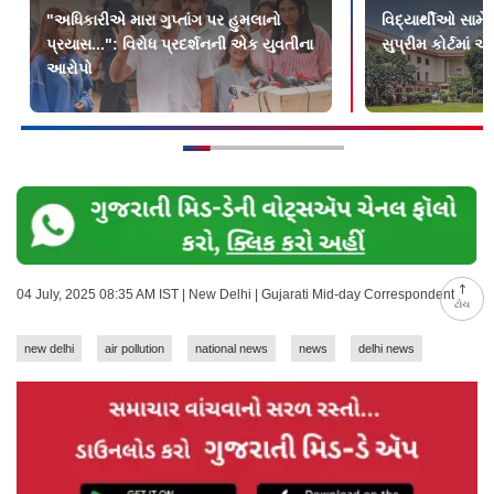
"અધિકારીએ મારા ગુપ્તાંગ પર હુમલાનો
વિદ્યાર્થીઓ સામે
પ્રયાસ...": વિરોધ પ્રદર્શનની એક યુવતીના
સુપ્રીમ કોર્ટમાં 
આરોપો
04 July, 2025 08:35 AM IST | New Delhi | Gujarati Mid-day Correspondent
ટોચ
new delhi
air pollution
national news
news
delhi news