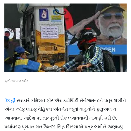
પ્રતીકાત્મક તસવીર
દિલ્હી
સરકારે કમિશન ફૉર ઍર ક્વૉલિટી મૅનેજમેન્ટને પત્ર લખીને
એન્ડ ઑફ લાઇફ વેહિકલ અંતર્ગત જૂનાં વાહનોને ફ્યુઅલ ન
આપવાના આદેશ પર તાત્પૂરતી રોક લગાવવાની માગણી કરી છે.
પર્યાવરણપ્રધાન મનજિન્દર સિંહ સિરસાએ પત્ર લખીને જણાવ્યું