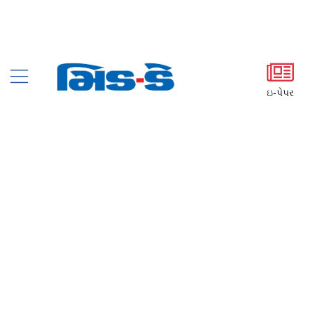
ઇ-પેપર