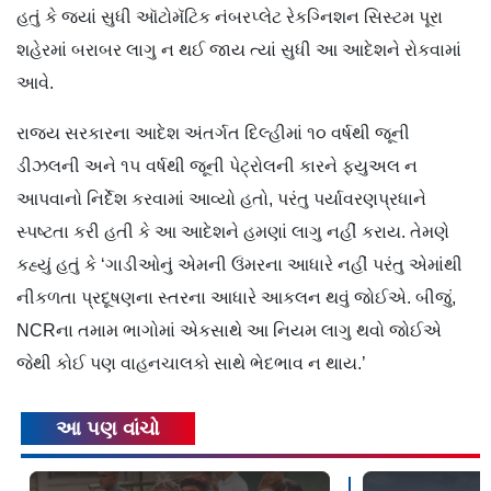
હતું કે જ્યાં સુધી ઑટોમૅટિક નંબરપ્લેટ રેકગ્નિશન સિસ્ટમ પૂરા
શહેરમાં બરાબર લાગુ ન થઈ જાય ત્યાં સુધી આ આદેશને રોકવામાં
આવે.
રાજ્ય સરકારના આદેશ અંતર્ગત દિલ્હીમાં ૧૦ વર્ષથી જૂની
ડીઝલની અને ૧૫ વર્ષથી જૂની પેટ્રોલની કારને ફ્યુઅલ ન
આપવાનો નિર્દેશ કરવામાં આવ્યો હતો, પરંતુ પર્યાવરણપ્રધાને
સ્પષ્ટતા કરી હતી કે આ આદેશને હમણાં લાગુ નહીં કરાય. તેમણે
કહ્યું હતું કે ‘ગાડીઓનું એમની ઉંમરના આધારે નહીં પરંતુ એમાંથી
નીકળતા પ્રદૂષણના સ્તરના આધારે આકલન થવું જોઈએ. બીજું,
NCRના તમામ ભાગોમાં એકસાથે આ નિયમ લાગુ થવો જોઈએ
જેથી કોઈ પણ વાહનચાલકો સાથે ભેદભાવ ન થાય.’
આ પણ વાંચો