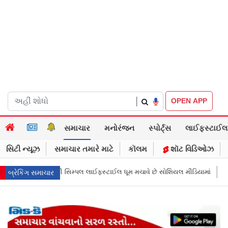
|
OPEN APP
સમાચાર
મનોરંજન
સ્પોર્ટ્સ
લાઈફસ્ટાઈલ
સિટી ન્યૂઝ
સમાચાર તમારે માટે
કૉલમ
શૉટ વિડિઓઝ
ચાવે છે સોશિયલ મીડિયામાં
માર્ક ઝુકરબર્ગે માની Metaની ભૂલ, ચાઈલ્ડ અબ્યૂઝ ક
બ્રેકિંગ સમાચાર