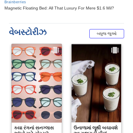
વેબસ્ટોરીઝ
બધુજ જુઓ
કયા રંગનાં સનગ્લાસ
ઉનાળામાં લૂથી બચાવશે