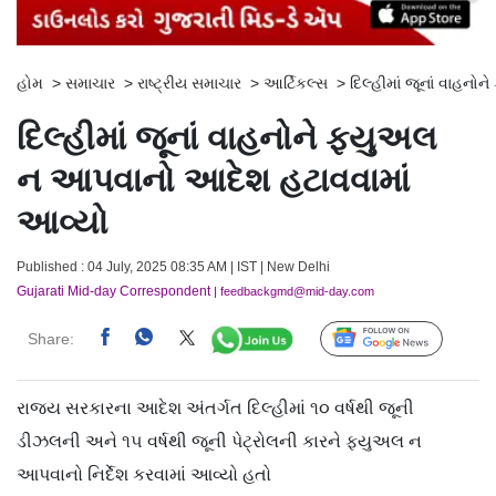
હોમ
>
સમાચાર
>
રાષ્ટ્રીય સમાચાર
>
આર્ટિકલ્સ
>
દિલ્હીમાં જૂનાં વાહન
દિલ્હીમાં જૂનાં વાહનોને ફ્યુઅલ
ન આપવાનો આદેશ હટાવવામાં
આવ્યો
Published : 04 July, 2025 08:35 AM | IST | New Delhi
Gujarati Mid-day Correspondent
| feedbackgmd@mid-day.com
Share:
Follow Us
રાજ્ય સરકારના આદેશ અંતર્ગત દિલ્હીમાં ૧૦ વર્ષથી જૂની
ડીઝલની અને ૧૫ વર્ષથી જૂની પેટ્રોલની કારને ફ્યુઅલ ન
આપવાનો નિર્દેશ કરવામાં આવ્યો હતો