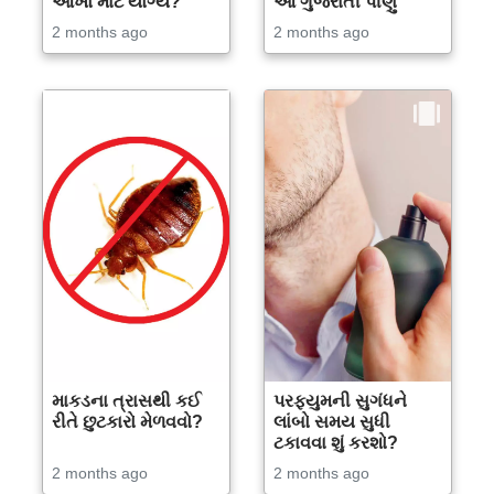
આંખો માટે યોગ્ય?
આ ગુજરાતી પીણું
2 months ago
2 months ago
માકડના ત્રાસથી કઈ
પરફ્યુમની સુગંધને
રીતે છુટકારો મેળવવો?
લાંબો સમય સુધી
ટકાવવા શું કરશો?
2 months ago
2 months ago