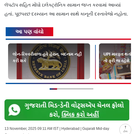
લૅપટૉપ સહિત મોંઘો ઇલેક્ટ્રૉનિક સામાન જપ્ત કરવામાં આવ્યાં
હતાં. પૂછપરછ દરમ્યાન આ સામાન સાથે કાનૂની દસ્તાવેજો નહોતા.
આ પણ વાંચો
લોન-રિકવરીવાળા હવે હેરાન, બદનામ નહીં
UPI મારફત થતાં ટ્
કરી શકે
તો ફ્રી જ રહેશે
13 November, 2025 09:11 AM IST | Hyderabad | Gujarati Mid-day
ટોચ