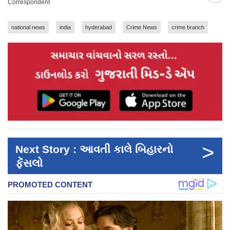
Correspondent
national news
india
hyderabad
Crime News
crime branch
>
Next Story : આવતી કાલે બિહારનો
ફેંસલો