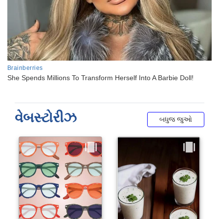
વેબસ્ટોરીઝ
બધુજ જુઓ