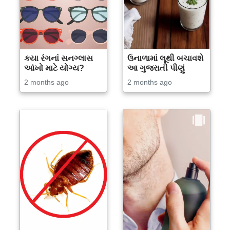
કયા રંગનાં સનગ્લાસ
ઉનાળામાં લૂથી બચાવશે
આંખો માટે યોગ્ય?
આ ગુજરાતી પીણું
2 months ago
2 months ago