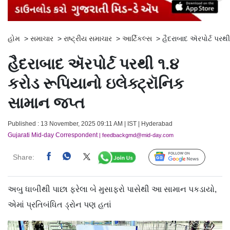
હોમ
>
સમાચાર
>
રાષ્ટ્રીય સમાચાર
>
આર્ટિકલ્સ
>
હૈદરાબાદ ઍરપોર્ટ પરથી
હૈદરાબાદ ઍરપોર્ટ પરથી ૧.૪
કરોડ રૂપિયાનો ઇલેક્ટ્રૉનિક
સામાન જપ્ત
Published : 13 November, 2025 09:11 AM | IST | Hyderabad
Gujarati Mid-day Correspondent
| feedbackgmd@mid-day.com
Share:
Follow Us
અબુ ધાબીથી પાછા ફરેલા બે મુસાફરો પાસેથી આ સામાન પકડાયો,
એમાં પ્રતિબંધિત ડ્રોન પણ હતાં