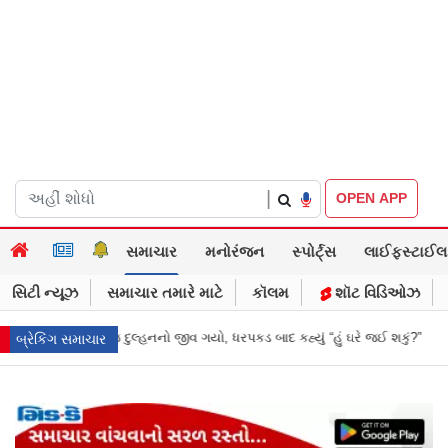
|
OPEN APP
સમાચાર
મનોરંજન
સ્પોર્ટ્સ
લાઈફસ્ટાઈલ
સિટી ન્યૂઝ
સમાચાર તમારે માટે
કૉલમ
શૉટ વિડિઓઝ
બાદ કહ્યું “હું ઘરે જઈ શકું?”
‘હું બાબા બાગેશ્વર નથી...’: IIT દિલ્હીમાં વિદ્યા
બ્રેકિંગ સમાચાર