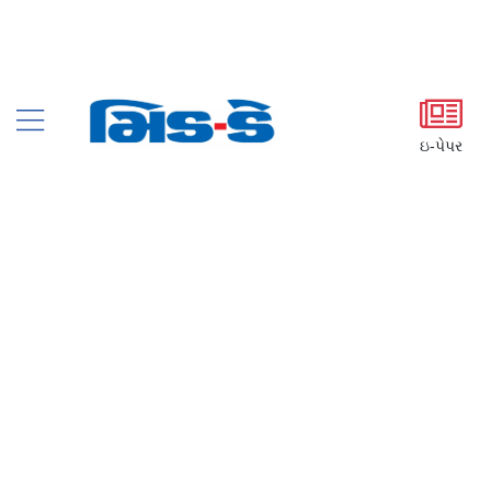
ઇ-પેપર