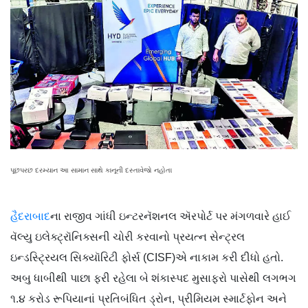
પૂછપરછ દરમ્યાન આ સામાન સાથે કાનૂની દસ્તાવેજો નહોતા
હૈદરાબાદ
ના રાજીવ ગાંધી ઇન્ટરનૅશનલ ઍરપોર્ટ પર મંગળવારે હાઈ
વૅલ્યુ ઇલેક્ટ્રૉનિક્સની ચોરી કરવાનો પ્રયત્ન સેન્ટ્રલ
ઇન્ડસ્ટ્રિયલ સિક્યૉરિટી ફોર્સ (CISF)એ નાકામ કરી દીધો હતો.
અબુ ધાબીથી પાછા ફરી રહેલા બે શંકાસ્પદ મુસાફરો પાસેથી લગભગ
૧.૪ કરોડ રૂપિયાનાં પ્રતિબંધિત ડ્રોન, પ્રીમિયમ સ્માર્ટફોન અને