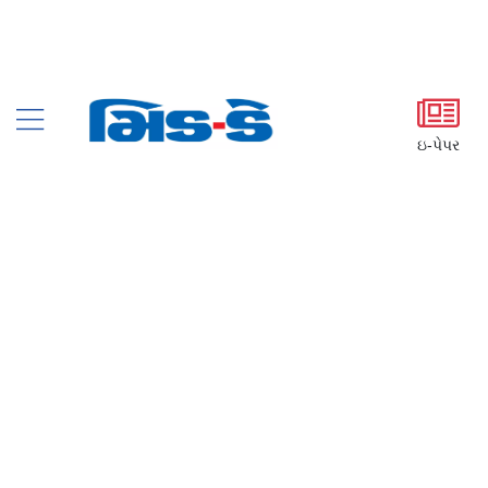
ઇ-પેપર