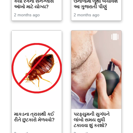
કયા રંગનાં સનગ્લાસ
ઉનાળામાં લૂથી બચાવશે
આંખો માટે યોગ્ય?
આ ગુજરાતી પીણું
2 months ago
2 months ago
માકડના ત્રાસથી કઈ
પરફ્યુમની સુગંધને
રીતે છુટકારો મેળવવો?
લાંબો સમય સુધી
ટકાવવા શું કરશો?