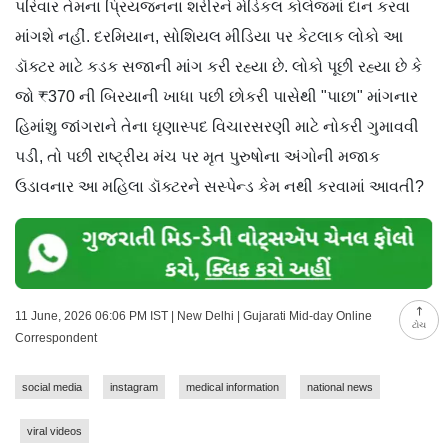
પરિવાર તેમના પ્રિયજનના શરીરને મેડિકલ કોલેજમાં દાન કરવા
માંગશે નહીં. દરમિયાન, સોશિયલ મીડિયા પર કેટલાક લોકો આ
ડૉક્ટર માટે કડક સજાની માંગ કરી રહ્યા છે. લોકો પૂછી રહ્યા છે કે
જો ₹370 ની બિરયાની ખાધા પછી છોકરી પાસેથી "પાછા" માંગનાર
હિમાંશુ જાંગરાને તેના ઘૃણાસ્પદ વિચારસરણી માટે નોકરી ગુમાવવી
પડી, તો પછી રાષ્ટ્રીય મંચ પર મૃત પુરુષોના અંગોની મજાક
ઉડાવનાર આ મહિલા ડૉક્ટરને સસ્પેન્ડ કેમ નથી કરવામાં આવતી?
11 June, 2026 06:06 PM IST | New Delhi | Gujarati Mid-day Online
ટોચ
Correspondent
social media
instagram
medical information
national news
viral videos