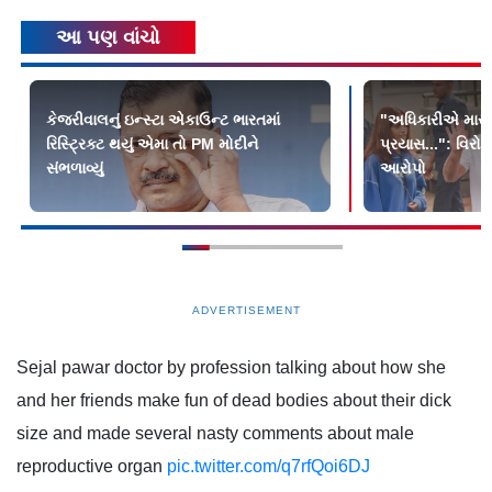
આ પણ વાંચો
કેજરીવાલનું ઇન્સ્ટા એકાઉન્ટ ભારતમાં
"અધિકારીએ મારા ગ
રિસ્ટ્રિક્ટ થયું એમા તો PM મોદીને
પ્રયાસ...": વિરો
સંભળાવ્યું
આરોપો
ADVERTISEMENT
Sejal pawar doctor by profession talking about how she
and her friends make fun of dead bodies about their dick
size and made several nasty comments about male
reproductive organ
pic.twitter.com/q7rfQoi6DJ