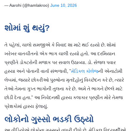
— Aarohi (@hamlakroo)
June 10, 2026
શોમાં શું થયું?
તે પહેલાં, ચાલો સમજીએ કે વિવાદ શા માટે થઈ રહ્યો છે. શોમાં
ખરેખર વાતચીતનો એક ભાગ ચાલી રહ્યો હતો. આ દરમિયાન
પ્રણીતે ડોક્ટરોની મજાક પર સવાલ ઉઠાવ્યા. ડો. સેજલ પવાર
હસ્યા અને પોતાની વાર્તા સંભળાવી, "
મેડિકલ કોલેજ
ની એનાટોમી
લેબમાં, જ્યારે છોકરીઓ પુરુષોના મૃતદેહોનું વિચ્છેદન કરે છે, ત્યારે
તેઓ તેમના ગુપ્ત ભાગોની તુલના કરે છે. અમે તે ભાગને છેલ્લે માટે
છોડી દેતા હતા." આ નિવેદનથી હાસ્ય કલાકાર પ્રણીત મોરે તેમજ
પ્રેક્ષકોમાં હાસ્ય ફેલાયું.
લોકોનો ગુસ્સો ભડકી ઉઠ્યો
આ વીડિયોએ લોકોના ગુસ્સાને વધારી દીધો છે. મેડિકલ વિદ્યાર્થીઓ