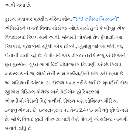
આવી ગયા છે.
હાસ્ય કલાકાર પ્રણીત મોરેના શોના "
370 રૂપિયા બિરયાની
"
એપિસોડને લગતો વિવાદ થોડો જ ઓછો થયો હતો કે બીજી એક
વિવાદાસ્પદ ક્લિપ સામે આવી, જેનાથી લોકોમાં રોષ ફેલાયો. આ
ક્લિપમાં, પ્રેક્ષકોમાં રહેલી એક છોકરી, હિમાંશુ જાંગરા જેવી જ,
પોતાની વાર્તા કહે છે. તે પોતાને એક ડૉક્ટર તરીકે રજૂ કરે છે અને
મૃત પુરુષોના ગુપ્ત ભાગો વિશે વાંધાજનક ટિપ્પણી કરે છે. ક્લિપ
વાયરલ થતાં જ, લોકો તેની સામે કાર્યવાહીની માંગ કરી રહ્યા છે.
આ મહિલાની ઓળખ ડૉ. સેજલ પવાર તરીકે થઈ છે. મુંબઈની સેથ
જીએસ મેડિકલ કોલેજ અને કેઈએમ હોસ્પિટલમાં
એમબીબીએસની વિદ્યાર્થીની સેજલ પણ સોશિયલ મીડિયા
ઇન્ફ્લુએન્સર છે. ઇન્સ્ટાગ્રામ પર તેના 2.4 લાખથી વધુ ફોલોઅર્સ
છે. જોકે, વિવાદ ફાટી નીકળ્યા પછી તેણે પોતાનું એકાઉન્ટ ખાનગી
બનાવી દીધું છે.