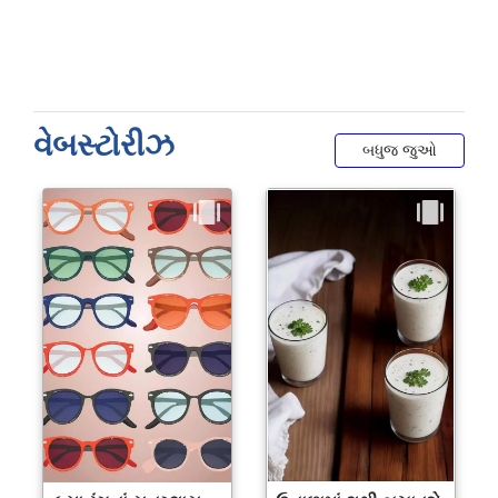
વેબસ્ટોરીઝ
બધુજ જુઓ