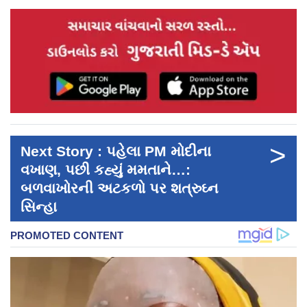
>
Next Story : પહેલા PM મોદીના
વખાણ, પછી કહ્યું મમતાને…:
બળવાખોરની અટકળો પર શત્રુઘ્ન
સિન્હા