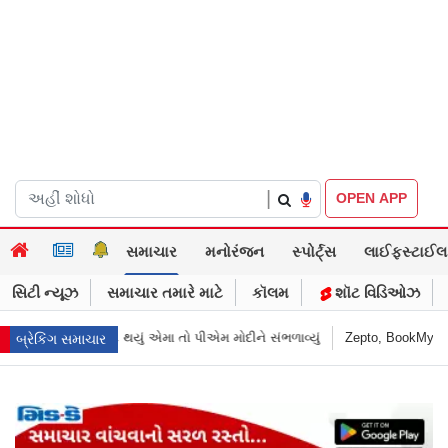
|
OPEN APP
સમાચાર
મનોરંજન
સ્પોર્ટ્સ
લાઈફસ્ટાઈલ
સિટી ન્યૂઝ
સમાચાર તમારે માટે
કૉલમ
શૉટ વિડિઓઝ
મ મોદીને સંભળાવ્યું
Zepto, BookMyShow, ઇન્ડિગો સહિત ૯ ડિજિટલ પ્લેટફોર્મ્સ
બ્રેકિંગ સમાચાર