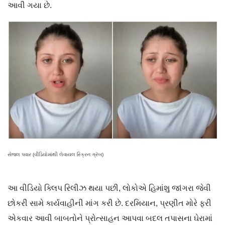
આવી ગયા છે.
સેજલ પવાર (વીડિયોમાંથી લેવાયલ સ્ક્રિન ગ્રૅબ)
આ વીડિયો ક્લિપ રિલીઝ થયા પછી, લોકોએ હિમાંશુ જાંગરા જેવી
છોકરી સામે કાર્યવાહીની માંગ કરી છે. દરમિયાન, પ્રણીત મોરે ફરી
એકવાર આવી બાબતોને પ્રોત્સાહન આપવા બદલ તપાસના ઘેરામાં