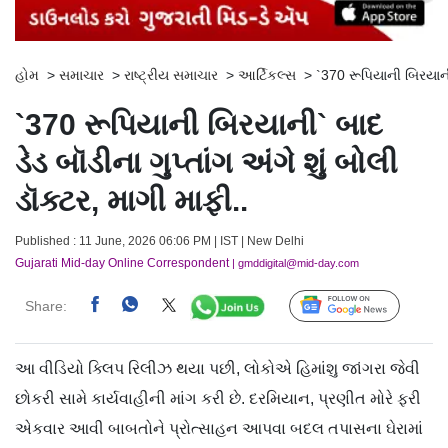
હોમ
>
સમાચાર
>
રાષ્ટ્રીય સમાચાર
>
આર્ટિકલ્સ
>
`370 રૂપિયાની બિરયાની`
`370 રૂપિયાની બિરયાની` બાદ
ડેડ બૉડીના ગુપ્તાંગ અંગે શું બોલી
ડૉક્ટર, માગી માફી..
Published : 11 June, 2026 06:06 PM | IST | New Delhi
Gujarati Mid-day Online Correspondent
| gmddigital@mid-day.com
Share:
Follow Us
આ વીડિયો ક્લિપ રિલીઝ થયા પછી, લોકોએ હિમાંશુ જાંગરા જેવી
છોકરી સામે કાર્યવાહીની માંગ કરી છે. દરમિયાન, પ્રણીત મોરે ફરી
એકવાર આવી બાબતોને પ્રોત્સાહન આપવા બદલ તપાસના ઘેરામાં