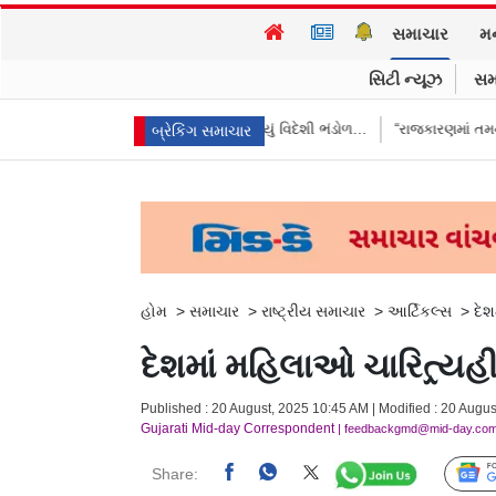
સમાચાર
મ
સિટી ન્યૂઝ
સમ
તે આપ્યો જવાબ, કહ્યું વિદેશી ભંડોળ…
“રાજકારણમાં તમને ઇંડાથી ડર લાગે છે…
બ્રેકિંગ સમાચાર
હોમ
>
સમાચાર
>
રાષ્ટ્રીય સમાચાર
>
આર્ટિકલ્સ
>
દેશ
દેશમાં મહિલાઓ ચારિત્ર્યહી
Published : 20 August, 2025 10:45 AM | Modified : 20 Augus
Gujarati Mid-day Correspondent
| feedbackgmd@mid-day.co
Share: