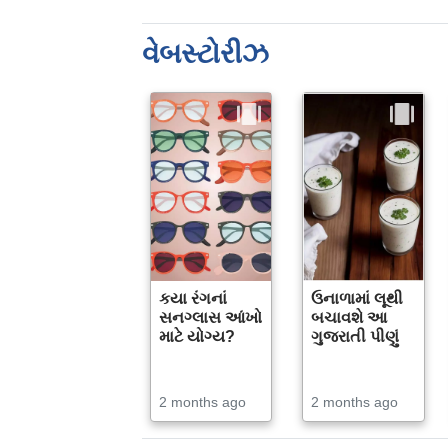
વેબસ્ટોરીઝ
કયા રંગનાં
ઉનાળામાં લૂથી
સનગ્લાસ આંખો
બચાવશે આ
માટે યોગ્ય?
ગુજરાતી પીણું
2 months ago
2 months ago