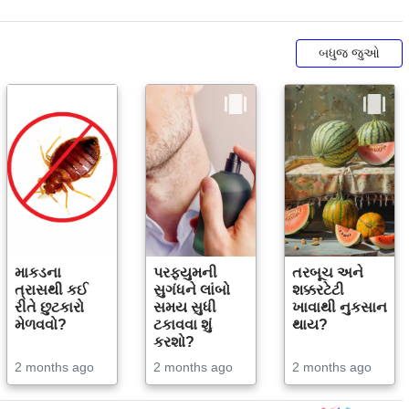
બધુજ જુઓ
માકડના
પરફ્યુમની
તરબૂચ અને
ત્રાસથી કઈ
સુગંધને લાંબો
શક્કરટેટી
રીતે છુટકારો
સમય સુધી
ખાવાથી નુકસાન
મેળવવો?
ટકાવવા શું
થાય?
કરશો?
2 months ago
2 months ago
2 months ago