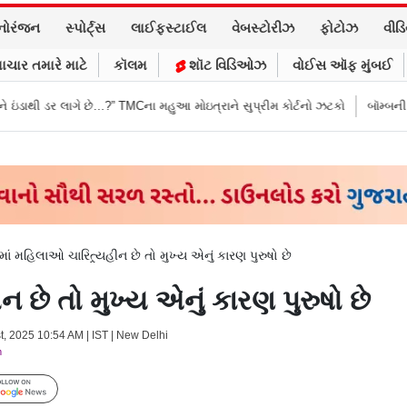
નોરંજન
સ્પોર્ટ્સ
લાઈફસ્ટાઈલ
વેબસ્ટોરીઝ
ફોટોઝ
વીડ
ાચાર તમારે માટે
કૉલમ
શૉટ વિડિઓઝ
વોઈસ ઑફ મુંબઈ
?” TMCના મહુઆ મોઇત્રાને સુપ્રીમ કોર્ટનો ઝટકો
બૉમ્બની ધમકી બાદ મુંબઈમાં હ
માં મહિલાઓ ચારિત્ર્યહીન છે તો મુખ્ય એનું કારણ પુરુષો છે
ન છે તો મુખ્ય એનું કારણ પુરુષો છે
t, 2025 10:54 AM | IST | New Delhi
m
Follow Us