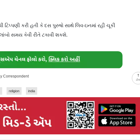
ટિપ્પણી કરી હતી કે દસ પુરુષો સાથે લિવ-ઇનમાં રહી ચૂકી
લાંબો સમય કેવી રીતે ટકાવી શકશે.
day Correspondent
ટો
religion
india