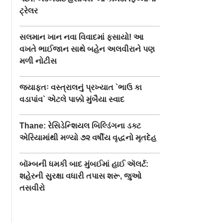
ટ્રેલર
સલમાન ખાન નવા વિવાદમાં ફસાયો! આ
વખતે ભાઈજાન સાથે બહેન અલવીરાને પણ
મળી નોટીસ
જ્યાફતઃ વસ્ત્રાલનું પ્રખ્યાત `ભાઉ કા
વડાપાંવ` એટલે પાક્કો મુંબૈયા સ્વાદ
Thane: રેસિડેન્શિયલ બિલ્ડિંગના ડક્ટ
એરિયામાંથી મળ્યો ૭૨ વર્ષીય વૃદ્ધનો મૃતદેહ
બૉમ્બની ધમકી બાદ મુંબઈમાં હાઈ ઍલર્ટ:
શહેરની સુરક્ષા વધારી તપાસ શરૂ, જુઓ
તસવીરો