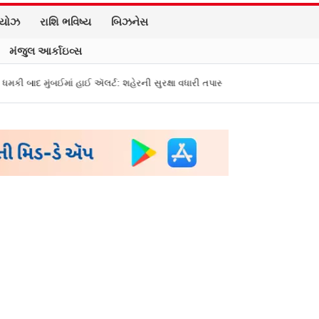
િયોઝ
રાશિ ભવિષ્ય
બિઝનેસ
મંજુલ આર્કાઇવ્સ
ાઈ ઍલર્ટ: શહેરની સુરક્ષા વધારી તપાસ શરૂ, જુઓ તસવીરો
એક પર હુમલો, બધા પર 