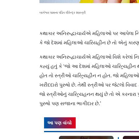
બાગેશ્વર ધામના પંડિત ધીરેન્દ્ર શાસ્ત્રી
કથાકાર અનિરુદ્ધાચાર્યએ મહિલાઓ પર આપેલા નિવે
કે જો દેશમાં મહિલાઓ ચારિયહીન છે તો એનું કારણ પ
કથાકાર અનિરુદ્ધાચાર્યએ મહિલાઓ વિશે કરેલાં નિવેદનો
કહ્યું હતું કે ‘જો આ દેશમાં મહિલાઓ ચારિત્ર્યહીન 
હોત તો સ્ત્રીઓ ચારિત્ર્યહીન ન હોત. જો મહિલાઓએ
ખરીદદારો પુરુષો છે. તેથી સ્ત્રીઓ પર જેટલો વિવ
જો સ્ત્રીઓનું ચારિત્ર્યહનન થયું છે તો એ કરનાર
પુરુષો પણ સજાના ભાગીદાર છે.’
આ પણ વાંચો