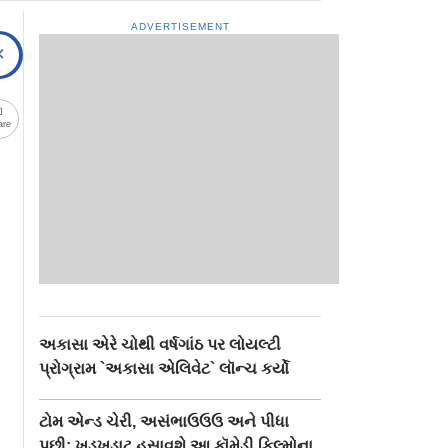
ADVERTISEMENT
are
અકાસા એરે ચોથી વર્ષગાંઠ પર લોયલ્ટી
પ્રોગ્રામ `અકાસા એલિવેટ` લૉન્ચ કર્યો
ટોમ એન્ડ ચેરી, અસંભાઉઉઉ અને પીધા
પછી: ખડખડાટ હસાવશે આ કૉમેડી ફિલ્મોના