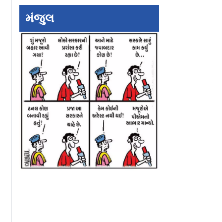
ોધ કરનાર
પોલીસ અધિકારી પર
કાશ્મીરમાં બચેલા
મંજુલ
ગ્રેસમૅનને
ગુસ્સે થયો અભિજીત
એકમાત્ર સ્થાનિક
ો જવાબ,
દિપકે કહ્યું “તમે કોણ છો
આતંકવાદીને પકડવ
ી ભંડોળ…
મને કહેવાવાળા…”
લાખનું ઇનામ