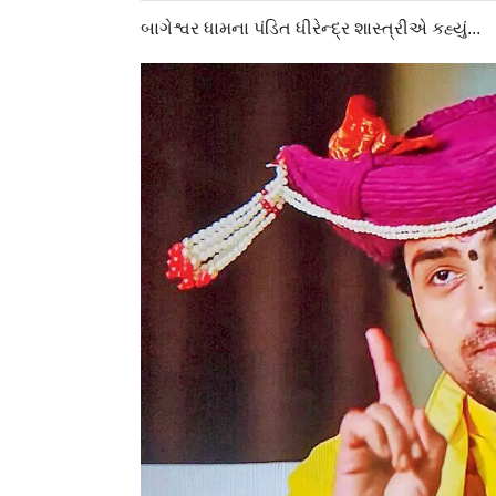
બાગેશ્વર ધામના પંડિત ધીરેન્દ્ર શાસ્ત્રીએ કહ્યું...