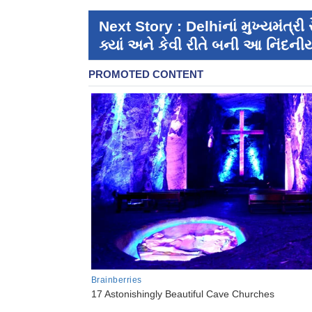
Next Story : Delhiનાં મુખ્યમંત્રી 
ક્યાં અને કેવી રીતે બની આ નિંદન