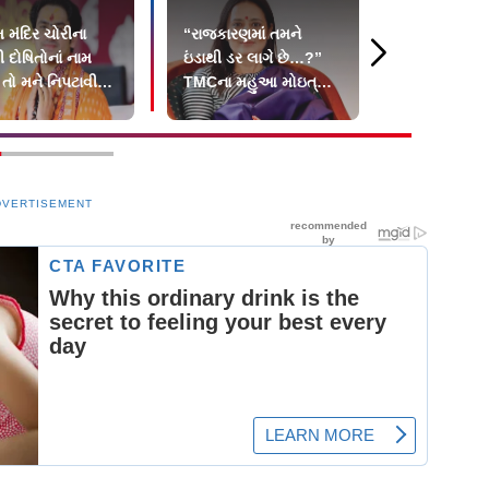
 મંદિર ચોરીના
“રાજકારણમાં તમને
FCRAનો વિર
દોષિતોનાં નામ
ઇંડાથી ડર લાગે છે…?”
અમેરિકન કૉં
તો મને નિપટાવી
TMCના મહુઆ મોઇત્રાને
ભારતે આપ્ય
ાં આવશે
સુપ્રીમ કોર્ટનો ઝટકો
કહ્યું વિદેશ
DVERTISEMENT