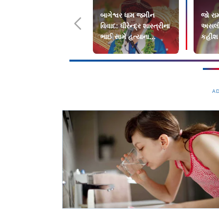
બાગેશ્વર ધામ જમીન
જો રામ
વિવાદ: ધીરેન્દ્ર શાસ્ત્રીના
અસલી 
ભાઈ સામે હત્યાના
કહીશ 
પ્રયાસની FIR
દેવામ
A