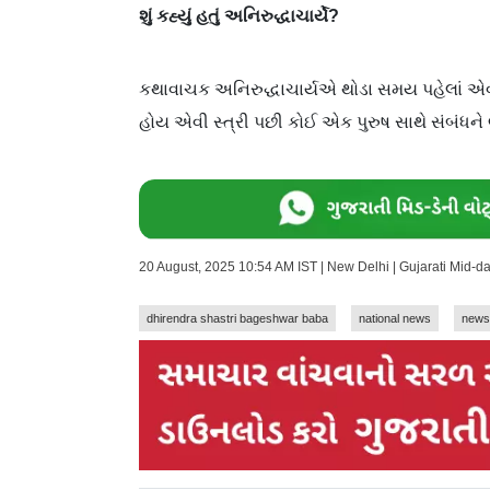
શું કહ્યું હતું અનિરુદ્ધાચાર્યે?
કથાવાચક અનિરુદ્ધાચાર્યએ થોડા સમય પહેલાં એવી 
હોય એવી સ્ત્રી પછી કોઈ એક પુરુષ સાથે સંબંધને 
20 August, 2025 10:54 AM IST | New Delhi | Gujarati Mid-
dhirendra shastri bageshwar baba
national news
news