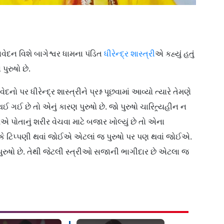
દન વિશે બાગેશ્વર ધામના પંડિત
ધીરેન્દ્ર શાસ્ત્રી
એ કહ્યું હતું
ુરુષો છે.
 પર ધીરેન્દ્ર શાસ્ત્રીને પ્રશ્ન પૂછવામાં આવ્યો ત્યારે તેમણે
થઈ ગઈ છે તો એનું કારણ પુરુષો છે. જો પુરુષો ચારિત્ર્યહીન ન
 પોતાનું શરીર વેચવા માટે બજાર ખોલ્યું છે તો એના
ાદ કે ટિપ્પણી થવાં જોઈએ એટલાં જ પુરુષો પર પણ થવાં જોઈએ.
ા પુરુષો છે. તેથી જેટલી સ્ત્રીઓ સજાની ભાગીદાર છે એટલા જ