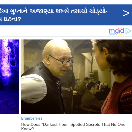
>
રેખા ગુપ્તાને અજાણ્યા શખ્સે તમાચો ચોડ્યો-
ીય ઘટના?