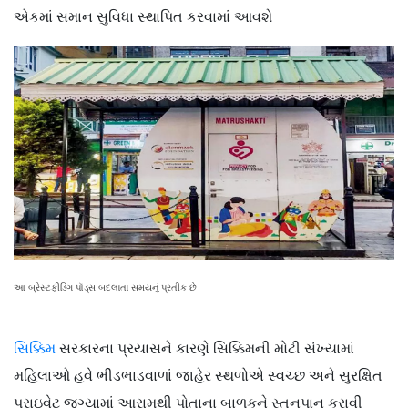
એકમાં સમાન સુવિધા સ્થાપિત કરવામાં આવશે
આ બ્રેસ્ટફીડિંગ પૉડ્સ બદલાતા સમયનું પ્રતીક છે
સિક્કિમ
સરકારના પ્રયાસને કારણે સિક્કિમની મોટી સંખ્યામાં
મહિલાઓ હવે ભીડભાડવાળાં જાહેર સ્થળોએ સ્વચ્છ અને સુરક્ષિત
પ્રાઇવેટ જગ્યામાં આરામથી પોતાના બાળકને સ્તનપાન કરાવી