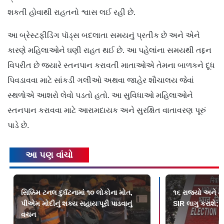
શકતી હોવાથી રાહતનો શ્વાસ લઈ રહી છે.
આ બ્રેસ્ટફીડિંગ પૉડ્સ બદલાતા સમયનું પ્રતીક છે અને એને
કારણે મહિલાઓને ઘણી રાહત થઈ છે. આ પહેલાંના સમયથી તદ્દન
વિપરીત છે જ્યારે સ્તનપાન કરાવતી માતાઓએ તેમના બાળકને દૂધ
પિવડાવવા માટે સાંકડી ગલીઓ અથવા જાહેર શૌચાલય જેવાં
સ્થળોએ આશરો લેવો પડતો હતો. આ સુવિધાઓ મહિલાઓને
સ્તનપાન કરાવવા માટે આરામદાયક અને સુરક્ષિત વાતાવરણ પૂરું
પાડે છે.
આ પણ વાંચો
સિક્કિમ ટનલ દુર્ઘટનામાં ૧૦ લોકોના મોત,
૧૬ રાજ્યો અને ૩ ક
પીએમ મોદીનું શક્ય સહાય પૂરી પાડવાનું
SIR લાગુ કરાશે; 
વચન