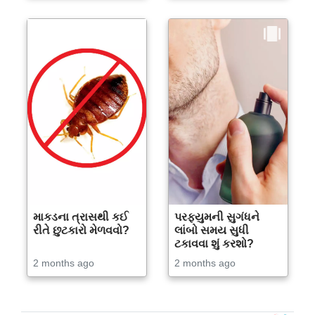
માકડના ત્રાસથી કઈ
પરફ્યુમની સુગંધને
રીતે છુટકારો મેળવવો?
લાંબો સમય સુધી
ટકાવવા શું કરશો?
2 months ago
2 months ago