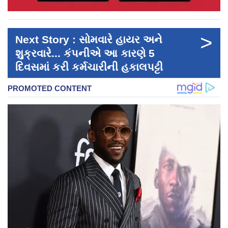
>
Next Story : સોમવારે હાયર અને
શુક્રવારે... કંપનીએ આ કારણે 5
દિવસમાં કરી કર્મચારીની હકાલપટ્ટી