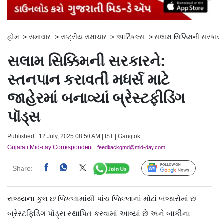
હોમ
>
સમાચાર
>
રાષ્ટ્રીય સમાચાર
>
આર્ટિકલ્સ
>
સલામ સિક્કિમની સરકારને
સલામ સિક્કિમની સરકારને:
સ્તનપાન કરાવતી મધર્સ માટે
જાહેરમાં બનાવ્યાં બ્રેસ્ટફીડિંગ
પૉડ્સ
Published : 12 July, 2025 08:50 AM | IST | Gangtok
Gujarati Mid-day Correspondent
| feedbackgmd@mid-day.com
Share:
Follow Us
રાજ્યના કુલ છ જિલ્લામાંથી પાંચ જિલ્લાનાં મોટાં બજારોમાં છ
બ્રેસ્ટફિડિંગ પૉડ્સ સ્થાપિત કરવામાં આવ્યાં છે અને બાકીના