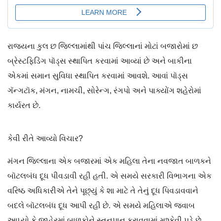
રાજ્યના કુલ છ જિલ્લામાંથી પાંચ જિલ્લાનાં મોટાં બજારોમાં છ
બ્રેસ્ટફિડિંગ પૉડ્સ સ્થાપિત કરવામાં આવ્યાં છે અને બાકીના
એકમાં સમાન સુવિધા સ્થાપિત કરવામાં આવશે. આવાં પૉડ્સ
ગૅન્ગટૉક, મંગન, નામચી, સોરેન્ગ, રંગપો અને પાક્યોંગ શહેરોમાં
કાર્યરત છે.
કેવી રીતે આવ્યો વિચાર?
મંગન જિલ્લાના એક બજારમાં એક મહિલા તેના નવજાત બાળકને
બૉટલબંધ દૂધ પીવડાવી રહી હતી. એ સમયે સરકારી વિભાગના એક
વરિષ્ઠ અધિકારીએ તેને પૂછ્યું કે શા માટે તે તેનું દૂધ પિવડાવવાને
બદલે બૉટલબંધ દૂધ આપી રહી છે. એ સમયે મહિલાએ જવાબ
આપ્યો કે જાહેરમાં બાળકોને સ્તનપાન કરાવવામાં મુશ્કેવી પડે છે