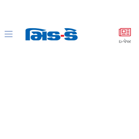
ઇ-પેપર