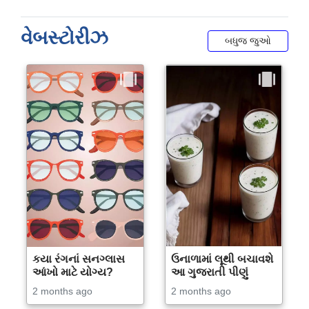
વેબસ્ટોરીઝ
બધુજ જુઓ
કયા રંગનાં સનગ્લાસ
ઉનાળામાં લૂથી બચાવશે
આંખો માટે યોગ્ય?
આ ગુજરાતી પીણું
2 months ago
2 months ago