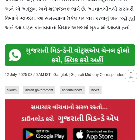
અને એ અજીબ અને શરમજનક લાગે છે. આ વાતચીતથી સરકારી
વિભાગે ૨૦૨૪માં આ સમસ્યાના ઉકેલ પર કામ કરવાનું શરૂ કર્યું હતું
અને આ પૉડ્સ બનાવવાનો વિચાર અમલમાં મૂકવામાં આવ્યો હતો.
12 July, 2025 08:50 AM IST | Gangtok | Gujarati Mid-day Correspondent
ટોચ
sikkim
indian government
national news
news