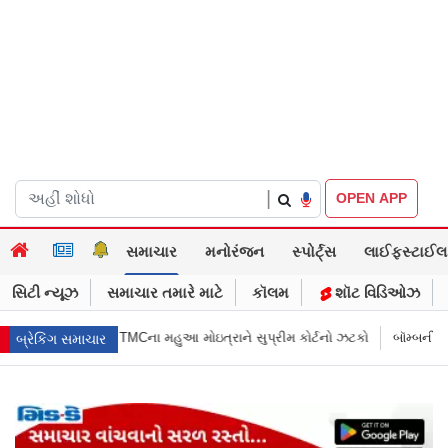
|
OPEN APP
સમાચાર
મનોરંજન
સ્પોર્ટ્સ
લાઈફસ્ટાઈલ
સિટી ન્યૂઝ
સમાચાર તમારે માટે
કૉલમ
શૉટ વિડિઓઝ
ાને સુપ્રીમ કોર્ટનો ઝટકો
બૉમ્બની ધમકી બાદ મુંબઈમાં હાઈ ઍલર્ટ: શહેરની સુર
બ્રેકિંગ સમાચાર