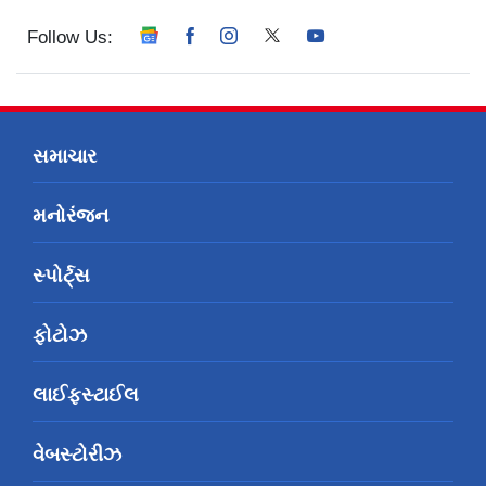
Follow Us:
સમાચાર
મનોરંજન
સ્પોર્ટ્સ
ફોટોઝ
લાઈફસ્ટાઈલ
વેબસ્ટોરીઝ