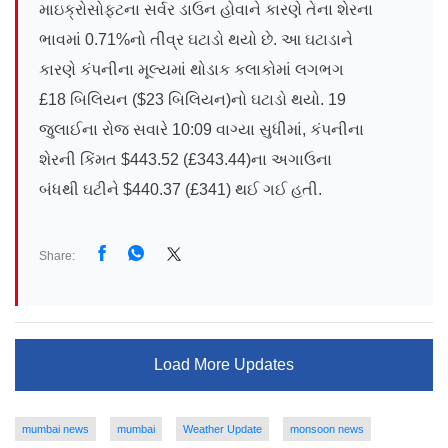
માઇક્રોસોફ્ટના સર્વર ડાઉન હોવાને કારણે તેના શેરના
ભાવમાં 0.71%નો તીવ્ર ઘટાડો થયો છે. આ ઘટાડાને
કારણે કંપનીના મૂલ્યમાં થોડાક કલાકોમાં લગભગ
£18 બિલિયન ($23 બિલિયન)નો ઘટાડો થયો. 19
જુલાઈના રોજ સવારે 10:09 વાગ્યા સુધીમાં, કંપનીના
શેરની કિંમત $443.52 (£343.44)ના અગાઉના
બંધથી ઘટીને $440.37 (£341) થઈ ગઈ હતી.
Share:
Load More Updates
mumbai news
mumbai
Weather Update
monsoon news