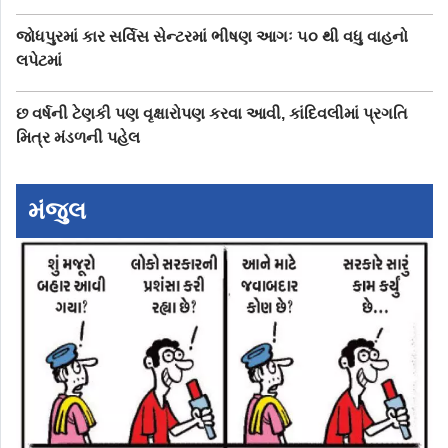
જોધપુરમાં કાર સર્વિસ સેન્ટરમાં ભીષણ આગઃ ૫૦ થી વધુ વાહનો
લપેટમાં
છ વર્ષની ટેણકી પણ વૃક્ષારોપણ કરવા આવી, કાંદિવલીમાં પ્રગતિ
મિત્ર મંડળની પહેલ
મંજુલ