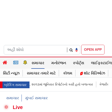
|
OPEN APP
સમાચાર
મનોરંજન
સ્પોર્ટ્સ
લાઈફસ્ટાઈલ
સિટી ન્યૂઝ
સમાચાર તમારે માટે
કૉલમ
શૉટ વિડિઓઝ
જપાલ દોષિત, ૨૦૧૩માં જુનિયર રિપોર્ટરનો કર્યો હતો બળાત્કાર
કેજરીવાલનું ઇન્સ્
બ્રેકિંગ સમાચાર
સમાચાર
મુંબઈ સમાચાર
Live