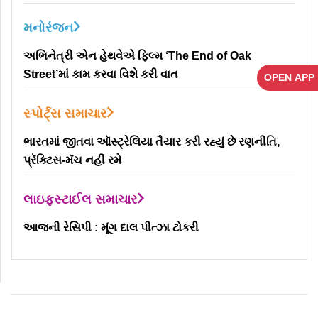
મનોરંજન
અભિનેત્રી એન હેથવેએ ફિલ્મ ‘The End of Oak
Street’માં કામ કરવા વિશે કરી વાત
OPEN APP
સ્પોર્ટ્સ સમાચાર
ભારતમાં જીતવા ઑસ્ટ્રેલિયા તૈયાર કરી રહ્યું છે રણનીતિ,
પ્રૅક્ટિસ-મૅચ નહીં રમે
લાઇફસ્ટાઈલ સમાચાર
આજની રેસિપી : મૂંગ દાલ પીત્ઝા ટોકરી