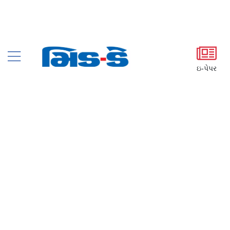
ઇ-પેપર