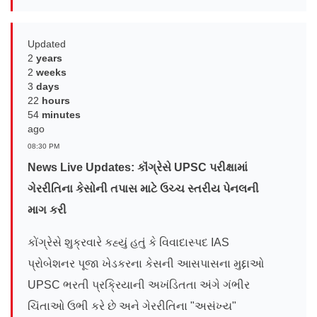
Updated
2
years
2
weeks
3
days
22
hours
54
minutes
ago
08:30 PM
News Live Updates: કૉંગ્રેસે UPSC પરીક્ષામાં
ગેરરીતિના કેસોની તપાસ માટે ઉચ્ચ સ્તરીય પેનલની
માગ કરી
કોંગ્રેસે શુક્રવારે કહ્યું હતું કે વિવાદાસ્પદ IAS
પ્રોબેશનર પૂજા ખેડકરના કેસની આસપાસના મુદ્દાઓ
UPSC ભરતી પ્રક્રિયાની અખંડિતતા અંગે ગંભીર
ચિંતાઓ ઉભી કરે છે અને ગેરરીતિના "અસંખ્ય"