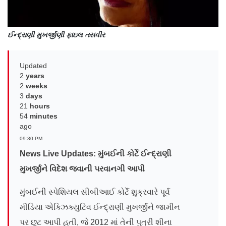
ઈન્દ્રાણી મુખર્જીણી ફાઇલ તસવીર
Updated
2
years
2
weeks
3
days
21
hours
54
minutes
ago
09:30 PM
News Live Updates: મુંબઈની કોર્ટે ઈન્દ્રાણી
મુખર્જીને વિદેશ જવાની પરવાનગી આપી
મુંબઈની સ્પેશિયલ સીબીઆઈ કોર્ટે શુક્રવારે પૂર્વ
મીડિયા એક્ઝિક્યુટિવ ઈન્દ્રાણી મુખર્જીને જામીન
પર છૂટ આપી હતી, જે 2012 માં તેની પુત્રી શીના