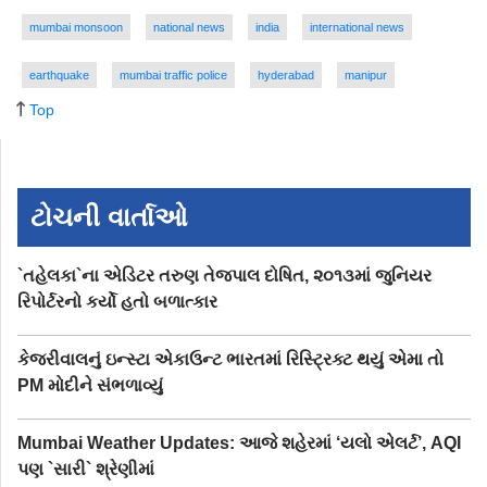
mumbai monsoon
national news
india
international news
earthquake
mumbai traffic police
hyderabad
manipur
Top
ટોચની વાર્તાઓ
`તહેલકા`ના એડિટર તરુણ તેજપાલ દોષિત, ૨૦૧૩માં જુનિયર
રિપોર્ટરનો કર્યો હતો બળાત્કાર
કેજરીવાલનું ઇન્સ્ટા એકાઉન્ટ ભારતમાં રિસ્ટ્રિક્ટ થયું એમા તો
PM મોદીને સંભળાવ્યું
Mumbai Weather Updates: આજે શહેરમાં ‘યલો એલર્ટ’, AQI
પણ `સારી` શ્રેણીમાં