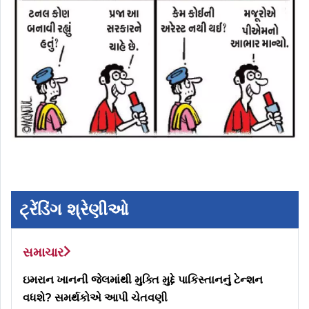
ટ્રેંડિંગ શ્રેણીઓ
સમાચાર
ઇમરાન ખાનની જેલમાંથી મુક્તિ મુદ્દે પાકિસ્તાનનું ટેન્શન
વધશે? સમર્થકોએ આપી ચેતવણી