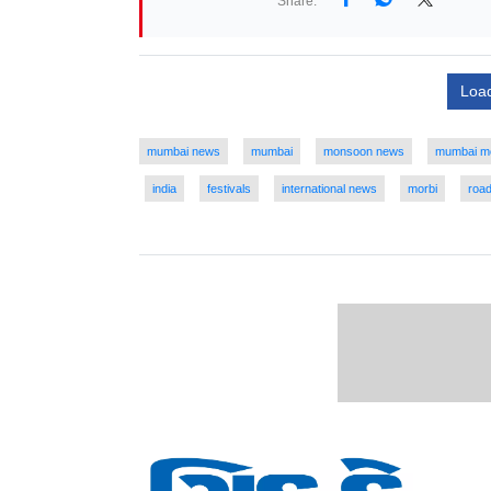
Share:
Loa
mumbai news
mumbai
monsoon news
mumbai m
india
festivals
international news
morbi
road