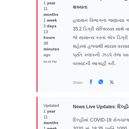
1
year
શક્યતા
11
months
1
week
હવામાન વિભાગના જણાવ્યા અનુ
3
days
35.2 ડિગ્રી સેલ્સિયસ સાથે 
13
hours
જે સામાન્ય કરતાં એક ડિગ્રી 
38
શહેરમાં હળવાથી મધ્યમ વરસાદ
minutes
ago
પ્રતિ કલાકની ઝડપે તેજ પ
09:30 PM
વરસાદની આગાહી કરી.
Share:
Updated
News Live Updates
:
દિલ્હી
1
year
11
દિલ્હીમાં COVID-19 રોગચાળા
months
1
week
2020 માં 18.35 પ્રતિ 100