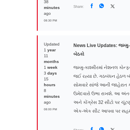
38
Share:
minutes
ago
08:30 PM
Updated
News Live Updates
:
જમ્મુ
1
year
બેઠકો
11
months
1
week
જમ્મુ-કાશ્મીરમાં નેશનલ કોન્
3
days
જઈ રહ્યા છે. ગઠબંધન હેઠળ બ
15
hours
સોમવારે સાંજે આની જાહેરાત ક
8
ઉમેદવારો ઉભા રાખશે. આ અંતર
minutes
ago
અને કોંગ્રેસ 32 સીટો પર ચૂં
08:00 PM
એક-એક સીટ આપવા પર સહમત