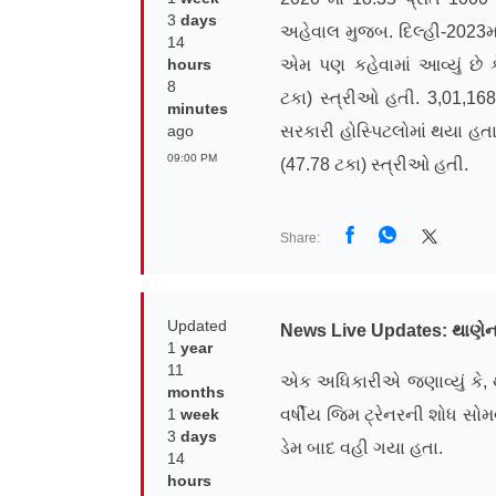
3
days
અહેવાલ મુજબ. દિલ્હી-2023માં
14
hours
એમ પણ કહેવામાં આવ્યું છે 
8
ટકા) સ્ત્રીઓ હતી. 3,01,168
minutes
ago
સરકારી હોસ્પિટલોમાં થયા હતા
09:00 PM
(47.78 ટકા) સ્ત્રીઓ હતી.
Share:
Updated
News Live Updates
: થાણે
1
year
11
એક અધિકારીએ જણાવ્યું કે, થ
months
1
week
વર્ષીય જિમ ટ્રેનરની શોધ સોમ
3
days
ડેમ બાદ વહી ગયા હતા.
14
hours