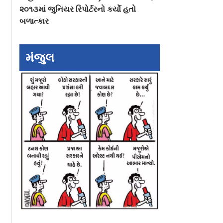
૨૦૧૩માં જુનિયર રિપોર્ટરનો કર્યો હતો
બળાત્કાર
મંજુલ