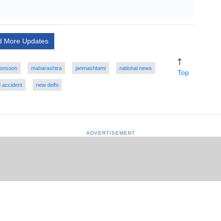
d More Updates
onsoon
maharashtra
janmashtami
national news
Top
 accident
new delhi
ADVERTISEMENT