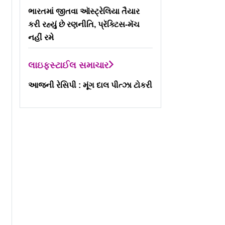
ભારતમાં જીતવા ઑસ્ટ્રેલિયા તૈયાર
કરી રહ્યું છે રણનીતિ, પ્રૅક્ટિસ-મૅચ
નહીં રમે
લાઇફસ્ટાઈલ સમાચાર
આજની રેસિપી : મૂંગ દાલ પીત્ઝા ટોકરી