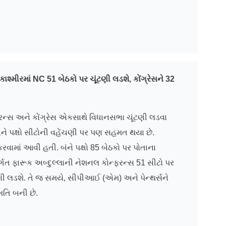
-કાશ્મીરમાં NC 51
બેઠકો પર ચૂંટણી લડશે,
કોંગ્રેસને 32
ફરન્સ અને કોંગ્રેસ એકસાથે વિધાનસભા ચૂંટણી લડવા
ંને પક્ષો સીટોની વહેંચણી પર પણ સહમત થયા છે.
રવામાં આવી હતી. બંને પક્ષો 85 બેઠકો પર પોતાના
્ગત ફારૂક અબ્દુલ્લાની નેશનલ કોન્ફરન્સ 51 સીટો પર
ટણી લડશે. તે જ સમયે, સીપીઆઈ (એમ) અને પેન્થર્સને
િ બની છે.