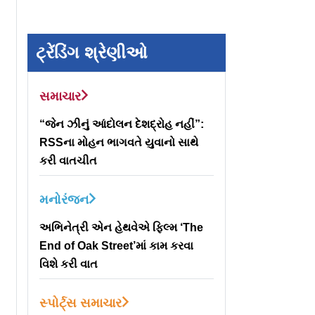
ટ્રેંડિંગ શ્રેણીઓ
સમાચાર
“જેન ઝીનું આંદોલન દેશદ્રોહ નહીં”:
RSSના મોહન ભાગવતે યુવાનો સાથે
કરી વાતચીત
મનોરંજન
અભિનેત્રી એન હેથવેએ ફિલ્મ ‘The
End of Oak Street’માં કામ કરવા
વિશે કરી વાત
સ્પોર્ટ્સ સમાચાર