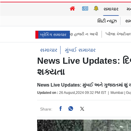
સમાચાર
મ
સિટી ન્યૂઝ
સમ
ા, 3 દીકરીઓએ પૈસા મોકલાવ્યા પણ હાજરી ન આપી
“બીજા કેજરીવાલ નથી જોઈતા
બ્રેકિંગ સમાચાર
સમાચાર
મુંબઈ સમાચાર
News Live Updates: દિલ્
શક્યતા
News Live Updates: મુંબઈ અને ગુજરાતમાં શું 
Updated on :
26 August,2024 09:32 PM IST | Mumbai | Gu
Share: