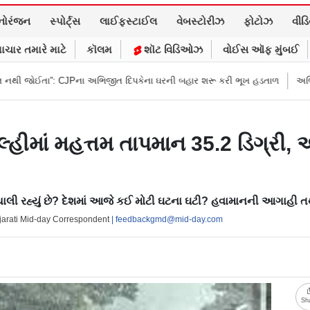
નોરંજન
સ્પોર્ટ્સ
લાઈફસ્ટાઈલ
વેબસ્ટોરીઝ
ફોટોઝ
વીડ
ાચાર તમારે માટે
કૉલમ
શૉટ વિડિઓઝ
વોઈસ ઑફ મુંબઈ
”: CJPના અભિજીત દિપકેના ઘરની બહાર શરૂ કરી ભૂખ હડતાળ
અભિજીત દિપકેએ 
હીમાં મહત્તમ તાપમાન 35.2 ડિગ્રી,
ચાલી રહ્યું છે? દેશમાં આજે કઈ મોટી ઘટના ઘટી? હવામાનની આગાહી ત
jarati Mid-day Correspondent
| feedbackgmd@mid-day.com
Sh