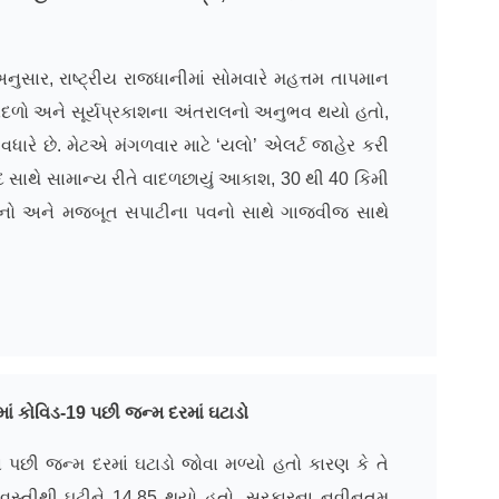
સાર, રાષ્ટ્રીય રાજધાનીમાં સોમવારે મહત્તમ તાપમાન
વાદળો અને સૂર્યપ્રકાશના અંતરાલનો અનુભવ થયો હતો,
વધારે છે. મેટએ મંગળવાર માટે ‘યલો’ એલર્ટ જાહેર કરી
 સાથે સામાન્ય રીતે વાદળછાયું આકાશ, 30 થી 40 કિમી
વનો અને મજબૂત સપાટીના પવનો સાથે ગાજવીજ સાથે
માં કોવિડ-19 પછી જન્મ દરમાં ઘટાડો
 પછી જન્મ દરમાં ઘટાડો જોવા મળ્યો હતો કારણ કે તે
0 વસ્તીથી ઘટીને 14.85 થયો હતો, સરકારના નવીનતમ