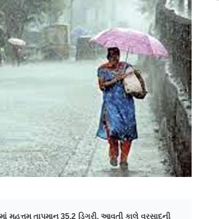
ીમાં મહત્તમ તાપમાન 35.2 ડિગ્રી
,
આવતી કાલે વરસાદની