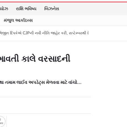
િયોઝ
રાશિ ભવિષ્ય
બિઝનેસ
મંજુલ આર્કાઇવ્સ
CJPની નવી નીતિ જાહેર કરી, સપ્ટેમ્બરથી દેશભારમાં થશે શરૂ
તુકારામ મુંઢે O
 આવતી કાલે વરસાદની
થા તમામ લાઈવ અપડેટ્સ મેળવવા માટે વાંચો…
are