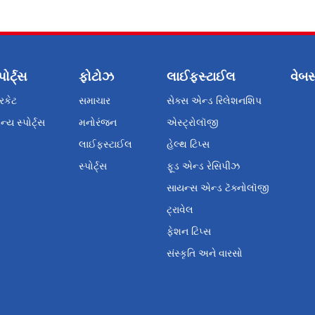
પોર્ટ્સ
ફોટોઝ
લાઈફસ્ટાઈલ
વેબસ
રિકેટ
સમાચાર
સેક્સ એન્ડ રિલેશનશિપ
્ય સ્પોર્ટ્સ
મનોરંજન
એસ્ટ્રોલૉજી
લાઈફસ્ટાઈલ
હેલ્થ ટિપ્સ
સ્પોર્ટ્સ
ફૂડ એન્ડ રેસિપીઝ
સાયન્સ એન્ડ ટૅક્નોલૉજી
ટ્રાવેલ
ફેશન ટિપ્સ
સંસ્કૃતિ અને વારસો