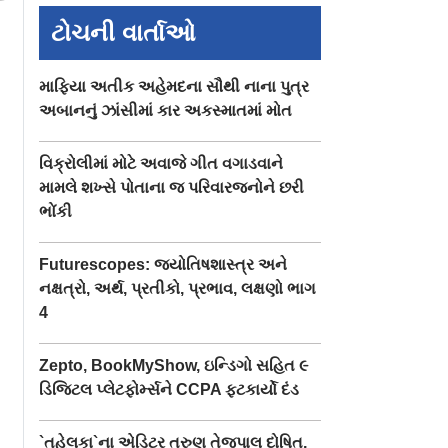
ટોચની વાર્તાઓ
માફિયા અતીક અહેમદના સૌથી નાના પુત્ર
અબાનનું ઝાંસીમાં કાર અકસ્માતમાં મોત
વિક્રોલીમાં મોટે અવાજે ગીત વગાડવાને
મામલે શખ્સે પોતાના જ પરિવારજનોને છરી
ભોંકી
Futurescopes: જ્યોતિષશાસ્ત્ર અને
નક્ષત્રો, અર્થ, પ્રતીકો, પ્રભાવ, લક્ષણો ભાગ
4
Zepto, BookMyShow, ઇન્ડિગો સહિત ૯
ડિજિટલ પ્લેટફોર્મ્સને CCPA ફટકાર્યો દંડ
`તહેલકા`ના એડિટર તરુણ તેજપાલ દોષિત,