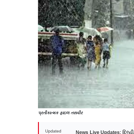
પ્રતીકાત્મક ફાઇલ તસવીર
Updated
News Live Updates
: દિલ્હ