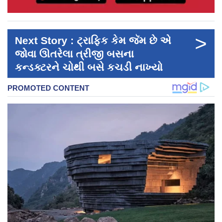
>
Next Story : ટ્રાફિક કેમ જૅમ છે એ
જોવા ઊતરેલા ત્રીજી બસના
કન્ડક્ટરને ચોથી બસે કચડી નાખ્યો