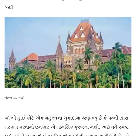
કર્યા
બૉમ્બે હાઈ કોર્ટ
બૉમ્બે હાઈ કોર્ટે એક મહત્ત્વના ચુકાદામાં જણાવ્યું છે કે પત્ની દ્વારા
ઘરકામ કરવાનો ઇનકાર એ માનસિક ક્રૂરતા નથી. અદાલતે સ્પષ્ટ