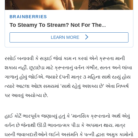
રસોઈ બનાવવી કે સફાઈ જેવાં કામ ન કરવાં એને ક્રૂરતા માની
શકાય નહીં. છૂટાછેડા માટે ક્રૂરતાનું વર્તન ગંભીર, સતત અને લાંબા
ગાળાનું હોવું જોઈએ. જ્યારે દંપતી માત્ર ૩ મહિના સાથે રહ્યું હોય
ત્યારે આટલા ઓછા સમયમાં ‘સાથે રહેવું અશક્ય છે’ એવા નિષ્કર્ષ
પર આવવું અયોગ્ય છે.
હાઈ કોર્ટે ભારપૂર્વક જણાવ્યું હતું કે ‘માનસિક ક્રૂરતાનો અર્થ એવું
વર્તન છે જેનાથી ઊંડી ભાવનાત્મક પીડા કે અપમાન થાય. માત્ર
ઘરની જવાબદારીઓને લઈને અસંમતિ કે પત્ની દ્વારા અમુક કામોનો