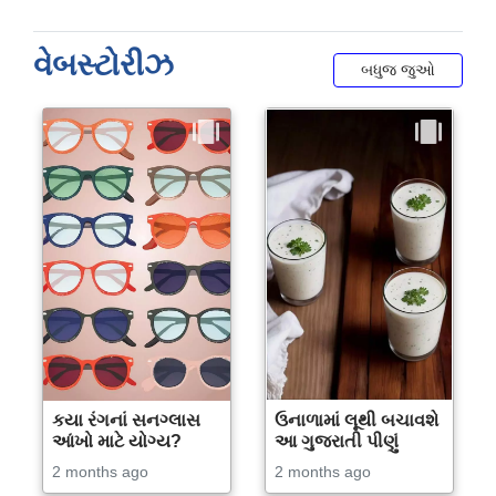
વેબસ્ટોરીઝ
બધુજ જુઓ
કયા રંગનાં સનગ્લાસ
ઉનાળામાં લૂથી બચાવશે
આંખો માટે યોગ્ય?
આ ગુજરાતી પીણું
2 months ago
2 months ago