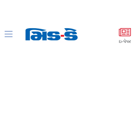
ઇ-પેપર