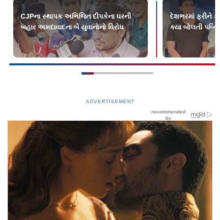
CJPના સ્થાપક અભિજિત દીપકેના ઘરની
દેશભરમાં ફરીને કૉ
બહાર અમદાવાદના બે યુવાનોનો વિરોધ
ક્યા બોલતી પબ્લ
ADVERTISEMENT