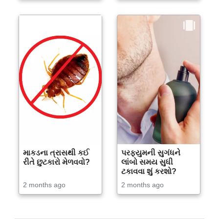
માકડના ત્રાસથી કઈ
પરફ્યુમની સુગંધને
રીતે છુટકારો મેળવવો?
લાંબો સમય સુધી
ટકાવવા શું કરશો?
2 months ago
2 months ago