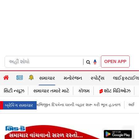
|
OPEN APP
સમાચાર
મનોરંજન
સ્પોર્ટ્સ
લાઈફસ્ટાઈલ
સિટી ન્યૂઝ
સમાચાર તમારે માટે
કૉલમ
શૉટ વિડિઓઝ
ની બહાર શરૂ કરી ભૂખ હડતાળ
અભિજીત દિપકેએ CJPની નવી નીતિ જાહેર કરી, સપ
બ્રેકિંગ સમાચાર