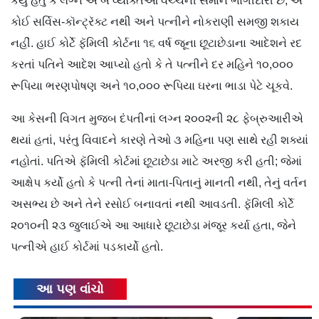
કર્યું હતું કે લગ્ન એ બે વ્યક્તિઓ વચ્ચેની સમાન ભાગીદારી છે, એ
કોઈ સર્વિસ-કૉન્ટ્રૅક્ટ નથી અને પત્નીને નોકરાણી સમજી શકાય
નહીં. હાઈ કોર્ટે ફૅમિલી કોર્ટના ૧૬ વર્ષ જૂના છૂટાછેડાના આદેશને રદ
કરતાં પતિને આદેશ આપ્યો હતો કે તે પત્નીને દર મહિને ૧૦,૦૦૦
રૂપિયા ભરણપોષણ અને ૧૦,૦૦૦ રૂપિયા ઘરના ભાડા પેટે ચૂકવે.
આ કેસની વિગત મુજબ દંપતીનાં લગ્ન ૨૦૦૨ની ૨૮ ફેબ્રુઆરીએ
થયાં હતાં, પરંતુ વિવાદને કારણે તેઓ ૩ મહિના પણ સાથે રહી શક્યાં
નહોતાં. પતિએ ફૅમિલી કોર્ટમાં છૂટાછેડા માટે અરજી કરી હતી; જેમાં
આક્ષેપ કર્યો હતો કે પત્ની તેનાં માતા-પિતાનું માનતી નથી, તેનું વર્તન
અસભ્ય છે અને તેને રસોઈ બનાવતાં નથી આવડતી. ફૅમિલી કોર્ટે
૨૦૧૦ની ૨૩ જુલાઈએ આ આધારે છૂટાછેડા મંજૂર કર્યા હતા, જેને
પત્નીએ હાઈ કોર્ટમાં પડકાર્યો હતો.
આ પણ વાંચો