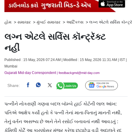
હોમ
>
સમાચાર
>
મુંબઈ સમાચાર
>
આર્ટિકલ્સ
>
લગ્ન એટલે સર્વિસ કૉન્ટ્રૅ
લગ્ન એટલે સર્વિસ કૉન્ટ્રૅક્ટ
નહીં
Published : 15 May, 2026 07:24 AM | Modified : 15 May, 2026 11:31 AM | IST |
Mumbai
Gujarati Mid-day Correspondent
| feedbackgmd@mid-day.com
Share:
Follow Us
પત્નીને નોકરાણી ગણવા બદલ બૉમ્બે હાઈ કોર્ટની લાલ આંખ:
પતિએ આક્ષેપ કર્યો હતો કે પત્ની તેનાં માતા-પિતાનું માનતી નથી,
તેનું વર્તન અસભ્ય છે અને તેને રસોઈ બનાવતાં નથી આવડતું :
ફૅમિલી કોર્ટે આ કારણોસર મંજૂર કરેલા છૂટાછેડા વડી અદાલતે રદ