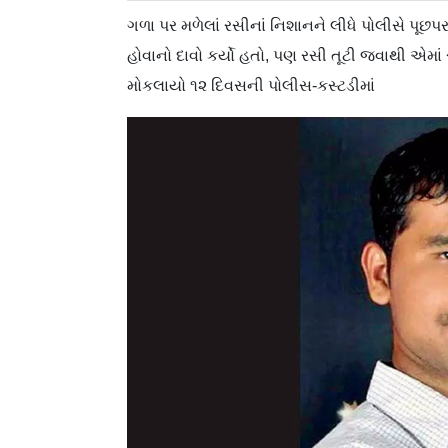
ગળા પર મળેલાં રસીનાં નિશાનને લીધે પોલીસે પૂછ
હોવાનો દાવો કર્યો હતો, પણ રસી તૂટી જવાથી એમાં
મોકલાયો ૧૨ દિવસની પોલીસ-કસ્ટડીમાં