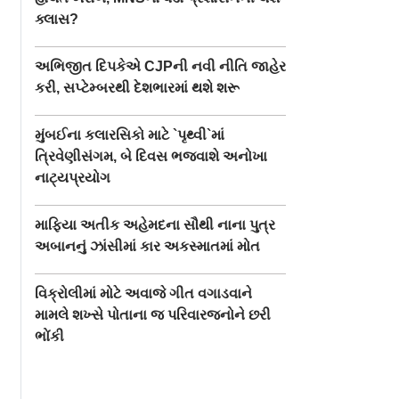
ક્લાસ?
અભિજીત દિપકેએ CJPની નવી નીતિ જાહેર
કરી, સપ્ટેમ્બરથી દેશભારમાં થશે શરૂ
મુંબઈના કલારસિકો માટે `પૃથ્વી`માં
ત્રિવેણીસંગમ, બે દિવસ ભજવાશે અનોખા
નાટ્યપ્રયોગ
માફિયા અતીક અહેમદના સૌથી નાના પુત્ર
અબાનનું ઝાંસીમાં કાર અકસ્માતમાં મોત
વિક્રોલીમાં મોટે અવાજે ગીત વગાડવાને
મામલે શખ્સે પોતાના જ પરિવારજનોને છરી
ભોંકી