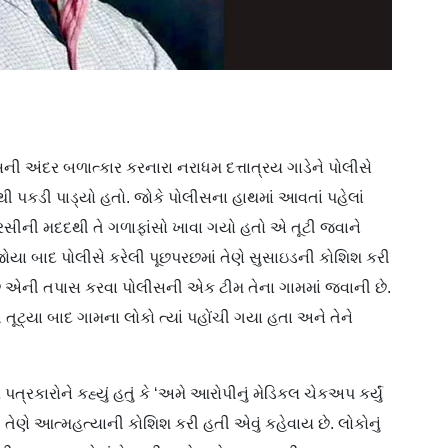
સની અંદર બળાત્કાર કરનારા નરાધમ દત્તાત્રય ગાડેને પોલીસે
ાંથી પકડી પાડ્યો હતો. જોકે પોલીસના હાથમાં આવતાં પહેલાં
 રસીની મદદથી તે ગળાફાંસો ખાવા ગયો હતો એ તૂટી જવાને
ોયા બાદ પોલીસે કરેલી પૂછપરછમાં તેણે સુસાઇડની કોશિશ કરી
 દમ છે એની તપાસ કરવા પોલીસની એક ટીમ તેના ગામમાં જવાની છે.
તૂટ્યા બાદ ગામના લોકો ત્યાં પહોંચી ગયા હતા અને તેને
કારોને કહ્યું હતું કે ‘અમે આરોપીનું મેડિકલ ચેકઅપ કર્યું
 તેણે આત્મહત્યાની કોશિશ કરી હતી એવું કહેવાય છે. લોકોનું