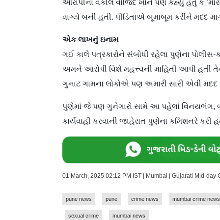
આરોપીના વકીલ વાજિદ ખાને પણ કહ્યું હતું કે ‘
વાગ્યે બની હતી. પીડિતાએ બૂમાબૂમ કરીને મદદ મા
એક લાખનું ઇનામ
ગઈ કાલે પત્રકારોને સંબોધી રહેલા પુણેના પોલીસ-ક
અમને આરોપી વિશે મહત્ત્વની માહિતી આપી હતી 
ગુનાટ ગામના લોકોએ પણ અમારી સારી એવી મદદ કર
પુણેમાં જે પણ ગુનેગારો સામે આ પહેલાં વિનયભંગ, બ
કાર્યવાહી કરવાની જાહેરાત પુણેના કમિશનરે કરી હ
01 March, 2025 02:12 PM IST | Mumbai | Gujarati Mid-day
pune news
pune
crime news
mumbai crime news
sexual crime
mumbai news