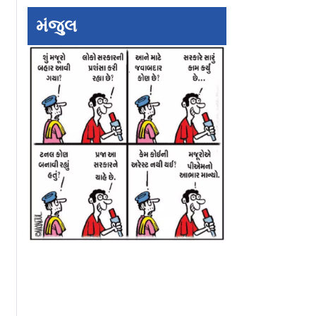
મંજુલ
યારેય ખોટા
એક સાઇબર ઠગ પકડાયો
ગોરેગામમાં કાયદેસ
માં ગૃહ
અને પકડાયું
ગેરકાયદે ફેરિયાઓ 
 શાહે
આંતરરાષ્ટ્રીય સાઇબર
૪૫ મિનિટ ચાલ્યું ધિં
પી સલાહ
ફ્રૉડ નેટવર્ક