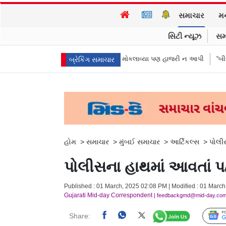
સમાચાર
મ
સિટી ન્યૂઝ
સમ
્કાર જોયા, 3 દીકરીઓએ પૈસા મોકલાવ્યા પણ હાજરી ન આપી
“બીજા કેજરીવાલ ન
બ્રેકિંગ સમાચાર
હોમ
>
સમાચાર
>
મુંબઈ સમાચાર
>
આર્ટિકલ્સ
>
પોલીસ
પોલીસના હાથમાં આવતાં પ
Published : 01 March, 2025 02:08 PM | Modified : 01 March
Gujarati Mid-day Correspondent
| feedbackgmd@mid-day.co
Share: