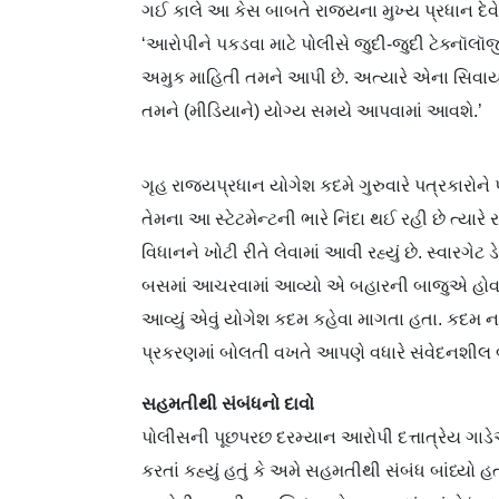
ગઈ કાલે આ કેસ બાબતે રાજ્યના મુખ્ય પ્રધાન દેવેન્
‘આરોપીને પકડવા માટે પોલીસે જુદી-જુદી ટેક્નૉલ
અમુક માહિતી તમને આપી છે. અત્યારે એના સિવા
તમને (મીડિયાને) યોગ્ય સમયે આપવામાં આવશે.’
ગૃહ રાજ્યપ્રધાન યોગેશ કદમે ગુરુવારે પત્રકારોને 
તેમના આ સ્ટેટમેન્ટની ભારે નિંદા થઈ રહી છે ત્યાર
વિધાનને ખોટી રીતે લેવામાં આવી રહ્યું છે. સ્વારગે
બસમાં આચરવામાં આવ્યો એ બહારની બાજુએ હોવા છતાં
આવ્યું એવું યોગેશ કદમ કહેવા માગતા હતા. કદમ ન
પ્રકરણમાં બોલતી વખતે આપણે વધારે સંવેદનશીલ 
સહમતીથી સંબંધનો દાવો
પોલીસની પૂછપરછ દરમ્યાન આરોપી દત્તાત્રેય ગાડેએ
કરતાં કહ્યું હતું કે અમે સહમતીથી સંબંધ બાંધ્યો 