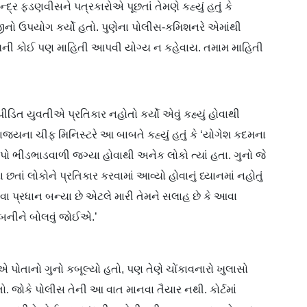
દ્ર ફડણવીસને પત્રકારોએ પૂછતાં તેમણે કહ્યું હતું કે
ૉજીનો ઉપયોગ કર્યો હતો. પુણેના પોલીસ-કમિશનરે એમાંથી
યની કોઈ પણ માહિતી આપવી યોગ્ય ન કહેવાય. તમામ માહિતી
પીડિત યુવતીએ પ્રતિકાર નહોતો કર્યો એવું કહ્યું હોવાથી
ે રાજ્યના ચીફ મિનિસ્ટરે આ બાબતે કહ્યું હતું કે ‘યોગેશ કદમના
ટ ડેપો ભીડભાડવાળી જગ્યા હોવાથી અનેક લોકો ત્યાં હતા. ગુનો જે
 લોકોને પ્રતિકાર કરવામાં આવ્યો હોવાનું ધ્યાનમાં નહોતું
વા પ્રધાન બન્યા છે એટલે મારી તેમને સલાહ છે કે આવા
બનીને બોલવું જોઈએ.’
 પોતાનો ગુનો કબૂલ્યો હતો, પણ તેણે ચોંકાવનારો ખુલાસો
હતો. જોકે પોલીસ તેની આ વાત માનવા તૈયાર નથી. કોર્ટમાં