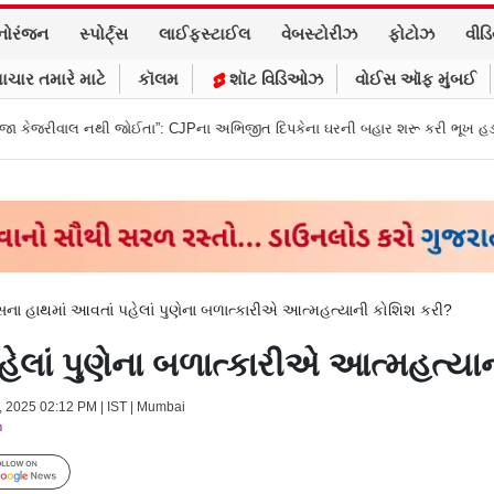
નોરંજન
સ્પોર્ટ્સ
લાઈફસ્ટાઈલ
વેબસ્ટોરીઝ
ફોટોઝ
વીડ
ાચાર તમારે માટે
કૉલમ
શૉટ વિડિઓઝ
વોઈસ ઑફ મુંબઈ
થી જોઈતા”: CJPના અભિજીત દિપકેના ઘરની બહાર શરૂ કરી ભૂખ હડતાળ
અભિજીત
ના હાથમાં આવતાં પહેલાં પુણેના બળાત્કારીએ આત્મહત્યાની કોશિશ કરી?
હેલાં પુણેના બળાત્કારીએ આત્મહત્યા
, 2025 02:12 PM | IST | Mumbai
m
Follow Us