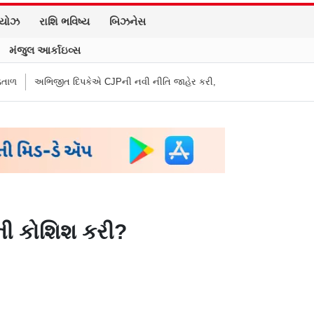
િયોઝ
રાશિ ભવિષ્ય
બિઝનેસ
મંજુલ આર્કાઇવ્સ
 દિપકેએ CJPની નવી નીતિ જાહેર કરી, સપ્ટેમ્બરથી દેશભારમાં થશે શરૂ
તુકારા
ની કોશિશ કરી?