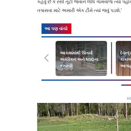
કહેવું છે કે રસી તૂટી જવાને લીધે ગામવાળા ત્યાં
તપાસવા માટે અમારી એક ટીમે ત્યાં જવું પડશે.’
આ પણ વાંચો
આકાશમાંથી ઊતર્યા
દેવેન્
અમેરિકન અને NSGના
કાકાએ
કમાન્ડો
આગાહ
A