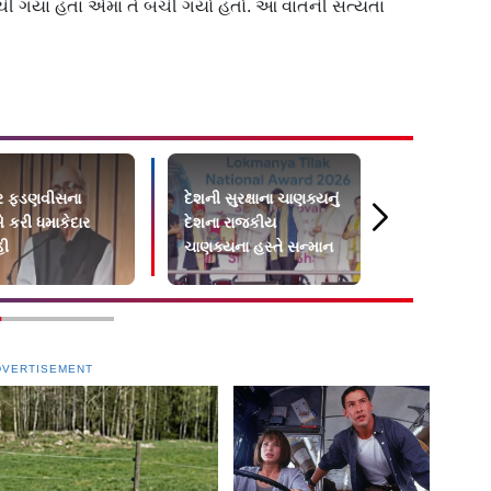
 પહોંચી ગયા હતા એમાં તે બચી ગયો હતો. આ વાતની સત્યતા
દ્ર ફડણવીસના
દેશની સુરક્ષાના ચાણક્યનું
“જીવનમાં ક્
 કરી ધમાકેદાર
દેશના રાજકીય
માર્ગે…”: પૂણે
ી
ચાણક્યના હસ્તે સન્માન
પ્રધાન અમિત
યુવાનોને આ
DVERTISEMENT