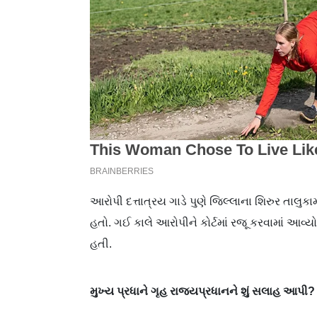
આરોપી દત્તાત્રય ગાડે પુણે જિલ્લાના શિરુર તાલુકા
હતો. ગઈ કાલે આરોપીને કોર્ટમાં રજૂ કરવામાં આવ્યો
હતી.
મુખ્ય
પ્રધાને
ગૃહ
રાજ્યપ્રધાનને
શું
સલાહ
આપી
?