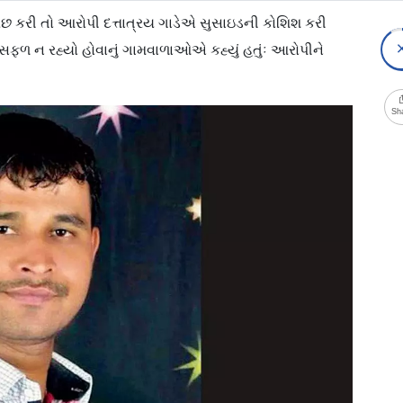
પરછ કરી તો આરોપી દત્તાત્રય ગાડેએ સુસાઇડની કોશિશ કરી
 સફળ ન રહ્યો હોવાનું ગામવાળાઓએ કહ્યું હતુંઃ આરોપીને
Sh