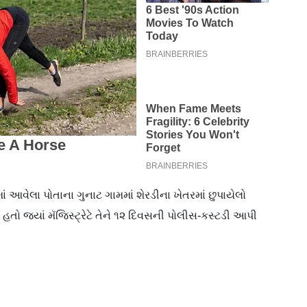
માં આવેલા પોતાના ગુનાટ ગામમાં શેરડીના ખેતરમાં છુપાયેલો
 હતો જ્યાં મૅજિસ્ટ્રેટે તેને ૧૨ દિવસની પોલીસ-કસ્ટડી આપી