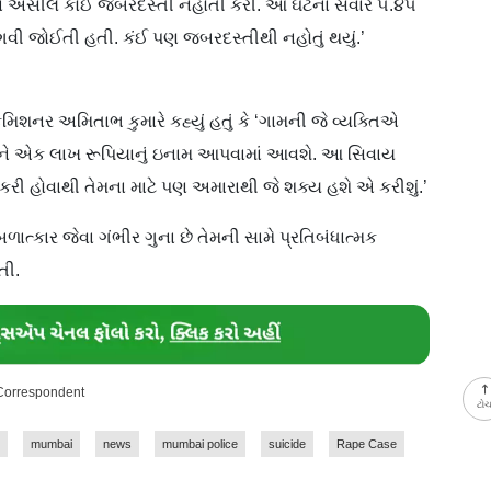
મારા અસીલે કોઈ જબરદસ્તી નહોતી કરી. આ ઘટના સવારે ૫.૪૫
ગવી જોઈતી હતી. કંઈ પણ જબરદસ્તીથી નહોતું થયું.’
મિશનર અમિતાભ કુમારે કહ્યું હતું કે ‘ગામની જે વ્યક્તિએ
તેને એક લાખ રૂપિયાનું ઇનામ આપવામાં આવશે. આ સિવાય
ી હોવાથી તેમના માટે પણ અમારાથી જે શક્ય હશે એ કરીશું.’
ળાત્કાર જેવા ગંભીર ગુના છે તેમની સામે પ્રતિબંધાત્મક
તી.
 Correspondent
ટો
mumbai
news
mumbai police
suicide
Rape Case