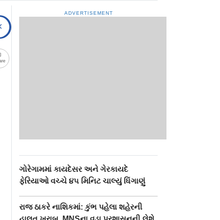
ADVERTISEMENT
are
ગોરેગામમાં કાયદેસર અને ગેરકાયદે
ફેરિયાઓ વચ્ચે ૪૫ મિનિટ ચાલ્યું ધિંગાણું
રાજ ઠાકરે નાશિકમાં: કુંભ પહેલા શહેરની
હાલત ખરાબ, MNSના વડા પ્રશાસનની લેશે