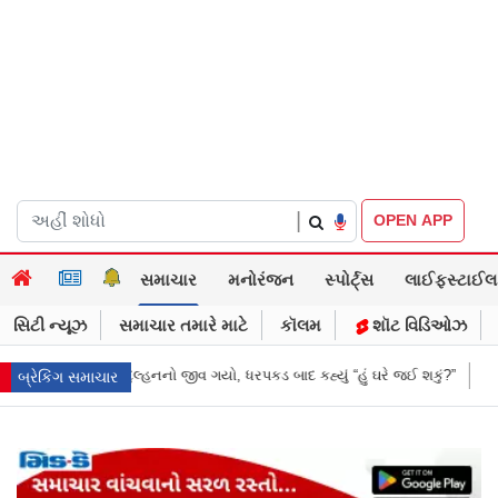
|
OPEN APP
સમાચાર
મનોરંજન
સ્પોર્ટ્સ
લાઈફસ્ટાઈલ
સિટી ન્યૂઝ
સમાચાર તમારે માટે
કૉલમ
શૉટ વિડિઓઝ
પકડ બાદ કહ્યું “હું ઘરે જઈ શકું?”
‘હું બાબા બાગેશ્વર નથી...’: IIT દિલ્હીમાં વિદ
બ્રેકિંગ સમાચાર