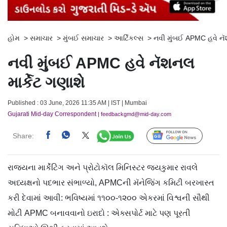
હોમ
>
સમાચાર
>
મુંબઈ સમાચાર
>
આર્ટિકલ્સ
>
નવી મુંબઈ APMC હવે નૅશ
નવી મુંબઈ APMC હવે નૅશનલ
માર્કેટ ગણાશે
Published : 03 June, 2026 11:35 AM | IST | Mumbai
Gujarati Mid-day Correspondent
| feedbackgmd@mid-day.com
Share:
Follow Us
રાજ્યના માર્કેટિંગ અને પ્રોટોકૉલ મિનિસ્ટર જયકુમાર રાવલે
અધ્યક્ષનો પદભાર સંભાળ્યો, APMCની મૅનેજિંગ કમિટી બરખાસ્ત
કરી દેવામાં આવી: ભવિષ્યમાં ૧૧૦૦-૧૨૦૦ એકરમાં વિશ્વની સૌથી
મોટી APMC બનાવવાનો ઇરાદો : એક્સપોર્ટ માટે પણ પૂરતી