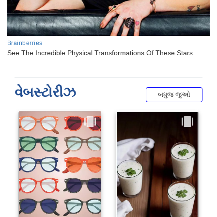
વેબસ્ટોરીઝ
બધુજ જુઓ