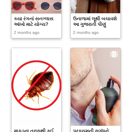
કયા રંગનાં સનગ્લાસ
ઉનાળામાં લૂથી બચાવશે
આંખો માટે યોગ્ય?
આ ગુજરાતી પીણું
2 months ago
2 months ago
માકડના ત્રાસથી કઈ
પરફ્યુમની સુગંધને