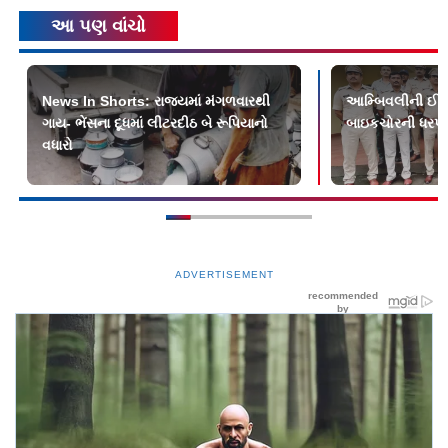
આ પણ વાંચો
News In Shorts: રાજ્યમાં મંગળવારથી
આમ્બિવલીની ઈરાન
ગાય- ભેંસના દૂધમાં લીટરદીઠ બે રૂપિયાનો
બાઇકચોરની ધરપ
વધારો
ADVERTISEMENT