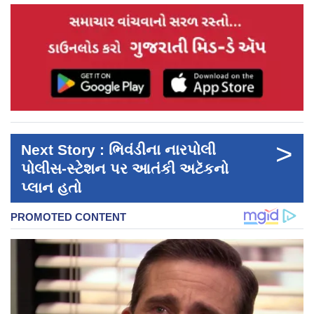
>
Next Story : ભિવંડીના નારપોલી
પોલીસ-સ્ટેશન પર આતંકી અટૅકનો
પ્લાન હતો