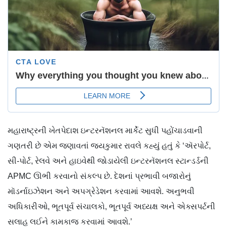
મહારાષ્ટ્રની ખેતપેદાશ ઇન્ટરનૅશનલ માર્કેટ સુધી પહોંચાડવાની
ગણતરી છે એમ જણાવતાં જયકુમાર રાવલે કહ્યું હતું કે ‘ઍરપોર્ટ,
સી-પોર્ટ, રેલવે અને હાઇવેથી જોડાયેલી ઇન્ટરનૅશનલ સ્ટાન્ડર્ડની
APMC ઊભી કરવાનો સંકલ્પ છે. દેશનાં પ્રભાવી બજારોનું
મૉડર્નાઇઝેશન અને અપગ્રેડેશન કરવામાં આવશે. અનુભવી
અધિકારીઓ, ભૂતપૂર્વ સંચાલકો, ભૂતપૂર્વ અધ્યક્ષ અને એક્સપર્ટની
સલાહ લઈને કામકાજ કરવામાં આવશે.’