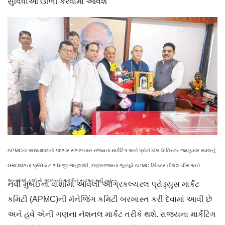
સુવિધાઓ ઊભી કરવામાં આવશે
APMCના અધ્યક્ષપદનો પદભાર સંભાળનારા રાજ્યના માર્કેટિંગ અને પ્રોટોકૉલ મિનિસ્ટર જયકુમાર રાવલનું
GROMAના પ્રેસિડન્ટ ભીમજી ભાનુશાલી, દાણાબજારના ભૂતપૂર્વ APMC ડિરેક્ટર નીલેશ વીરા અને
અન્યોએ ફૂલોનો ગુલદસ્તો આપીને સ્વાગત કર્યું હતું.
નવી મુંબઈના વાશીમાં આવેલી ઍગ્રિકલ્ચરલ પ્રોડ્યુસ માર્કેટ
કમિટી (APMC)ની મૅનેજિંગ કમિટી બરખાસ્ત કરી દેવામાં આવી છે
અને હવે એની ગણના નૅશનલ માર્કેટ તરીકે થશે. રાજ્યના માર્કેટિંગ