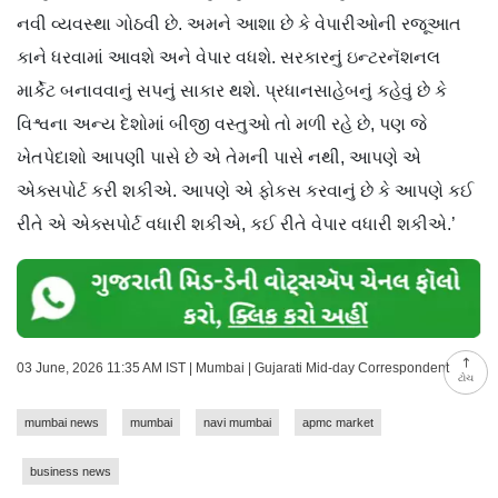
નવી વ્યવસ્થા ગોઠવી છે. અમને આશા છે કે વેપારીઓની રજૂઆત
કાને ધરવામાં આવશે અને વેપાર વધશે. સરકારનું ઇન્ટરનૅશનલ
માર્કેટ બનાવવાનું સપનું સાકાર થશે. પ્રધાનસાહેબનું કહેવું છે કે
વિશ્વના અન્ય દેશોમાં બીજી વસ્તુઓ તો મળી રહે છે, પણ જે
ખેતપેદાશો આપણી પાસે છે એ તેમની પાસે નથી, આપણે એ
એક્સપોર્ટ કરી શકીએ. આપણે એ ફોકસ કરવાનું છે કે આપણે કઈ
રીતે એ એક્સપોર્ટ વધારી શકીએ, કઈ રીતે વેપાર વધારી શકીએ.’
03 June, 2026 11:35 AM IST | Mumbai | Gujarati Mid-day Correspondent
ટોચ
mumbai news
mumbai
navi mumbai
apmc market
business news