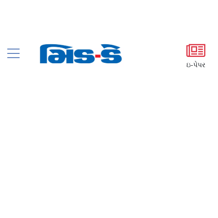
ઇ-પેપર