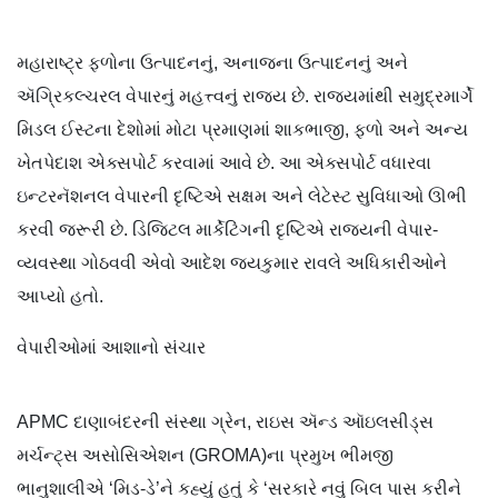
મહારાષ્ટ્ર ફળોના ઉત્પાદનનું, અનાજના ઉત્પાદનનું અને
ઍગ્રિકલ્ચરલ વેપારનું મહત્ત્વનું રાજ્ય છે. રાજ્યમાંથી સમુદ્રમાર્ગે
મિડલ ઈસ્ટના દેશોમાં મોટા પ્રમાણમાં શાકભાજી, ફળો અને અન્ય
ખેતપેદાશ એક્સપોર્ટ કરવામાં આવે છે. આ એક્સપોર્ટ વધારવા
ઇન્ટરનૅશનલ વેપારની દૃષ્ટિએ સક્ષમ અને લેટેસ્ટ સુવિધાઓ ઊભી
કરવી જરૂરી છે. ડિજિટલ માર્કેટિંગની દૃષ્ટિએ રાજ્યની વેપાર-
વ્યવસ્થા ગોઠવવી એવો આદેશ જયકુમાર રાવલે અધિકારીઓને
આપ્યો હતો.
વેપારીઓમાં આશાનો સંચાર
APMC દાણાબંદરની સંસ્થા ગ્રેન, રાઇસ ઍન્ડ ઑઇલસીડ્સ
મર્ચન્ટ્સ અસોસિએશન (GROMA)ના પ્રમુખ ભીમજી
ભાનુશાલીએ ‘મિડ-ડે’ને કહ્યું હતું કે ‘સરકારે નવું બિલ પાસ કરીને