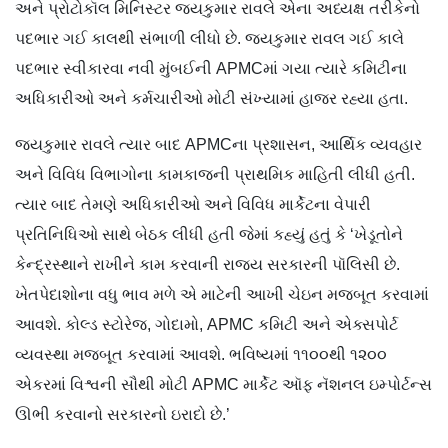
અને પ્રોટોકૉલ મિનિસ્ટર જયકુમાર રાવલે એના અધ્યક્ષ તરીકેનો
પદભાર ગઈ કાલથી સંભાળી લીધો છે. જયકુમાર રાવલ ગઈ કાલે
પદભાર સ્વીકારવા નવી મુંબઈની APMCમાં ગયા ત્યારે કમિટીના
અધિકારીઓ અને કર્મચારીઓ મોટી સંખ્યામાં હાજર રહ્યા હતા.
જયકુમાર રાવલે ત્યાર બાદ APMCના પ્રશાસન, આર્થિક વ્યવહાર
અને વિવિધ વિભાગોના કામકાજની પ્રાથમિક માહિતી લીધી હતી.
ત્યાર બાદ તેમણે અધિકારીઓ અને વિવિધ માર્કેટના વેપારી
પ્રતિનિધિઓ સાથે બેઠક લીધી હતી જેમાં કહ્યું હતું કે ‘ખેડૂતોને
કેન્દ્રસ્થાને રાખીને કામ કરવાની રાજ્ય સરકારની પૉલિસી છે.
ખેતપેદાશોના વધુ ભાવ મળે એ માટેની આખી ચેઇન મજબૂત કરવામાં
આવશે. કોલ્ડ સ્ટોરેજ, ગોદામો, APMC કમિટી અને એક્સપોર્ટ
વ્યવસ્થા મજબૂત કરવામાં આવશે. ભવિષ્યમાં ૧૧૦૦થી ૧૨૦૦
એકરમાં વિશ્વની સૌથી મોટી APMC માર્કેટ ઑફ નૅશનલ ઇમ્પોર્ટન્સ
ઊભી કરવાનો સરકારનો ઇરાદો છે.’