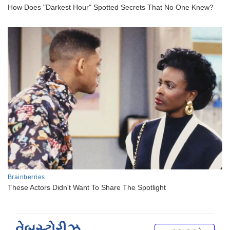
વેબસ્ટોરીઝ