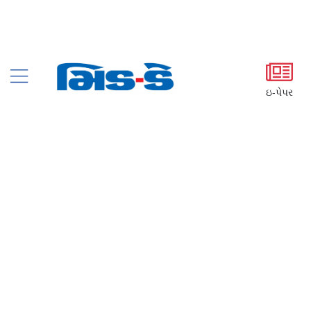
ઇ-પેપર