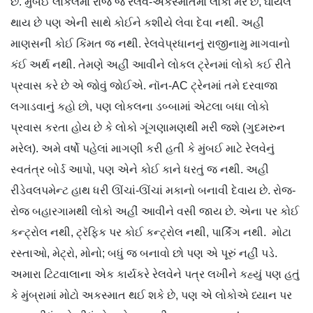
છે. મુંબઈ લોકલમાં રોજ જ રેલવે-અકસ્માતમાં લોકો મરે છે, ઘાયલ
થાય છે પણ એની સાથે કોઈને કશીયે લેવા દેવા નથી. અહીં
માણસની કોઈ કિંમત જ નથી. રેલવેપ્રધાનનું રાજીનામુ માગવાનો
કંઈ અર્થ નથી. તેમણે અહીં આવીને લોકલ ટ્રેનમાં લોકો કઈ રીતે
પ્રવાસ કરે છે એ જોવું જોઈએ. નૉન-AC ટ્રેનમાં તમે દરવાજા
લગાડવાનું કહો છો, પણ લોકલના ડબ્બામાં એટલા બધા લોકો
પ્રવાસ કરતા હોય છે કે લોકો ગૂંગણામણથી મરી જશે (ગુદમરુન
મરેલ). અમે વર્ષો પહેલાં માગણી કરી હતી કે મુંબઈ માટે રેલવેનું
સ્વતંત્ર બોર્ડ આપો, પણ એને કોઈ કાને ધરતું જ નથી. અહી
રીડેવલપમેન્ટ હાથ ધરી ઊંચાં-ઊંચાં મકાનો બનાવી દેવાય છે. રોજ-
રોજ બહારગામથી લોકો અહીં આવીને વસી જાય છે. એના પર કોઈ
કન્ટ્રોલ નથી, ટ્રૅફિક પર કોઈ કન્ટ્રોલ નથી, પાર્કિંગ નથી. મોટા
રસ્તાઓ, મેટ્રો, મોનો; બધું જ બનાવો છો પણ એ પૂરું નહીં પડે.
અમારા ટિટવાલાના એક કાર્યકરે રેલવેને પત્ર લખીને કહ્યું પણ હતું
કે મુંબ્રામાં મોટો અકસ્માત થઈ શકે છે, પણ એ લોકોએ ધ્યાન પર