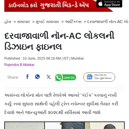
હોમ
>
સમાચાર
>
મુંબઈ સમાચાર
>
આર્ટિકલ્સ
>
દરવાજાવાળી નૉન-AC લ
દરવાજાવાળી નૉન-AC લોકલની
ડિઝાઇન ફાઇનલ
Published : 10 June, 2025 08:16 AM | IST | Mumbai
Rajendra B Aklekar
Share:
Follow Us
અસંખ્ય લોકોનાં મોત પછી રેલવેએ આખરે ‘કંઈક’ કરવાનું નક્કી
કર્યું: નવા સુધારા સાથેની પહેલી ટ્રેન નવેમ્બર સુધીમાં તૈયાર કરી
દેવાશે અને જાન્યુઆરી ૨૦૨૬થી સર્વિસમાં આવી જશે