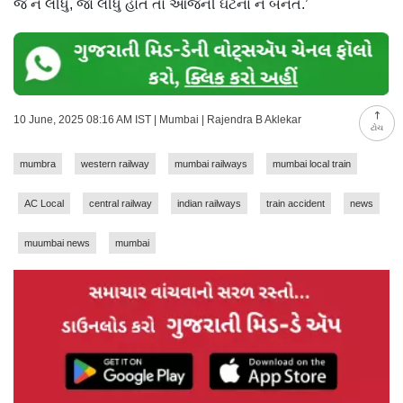
જ ન લીધું, જો લીધું હોત તો આજની ઘટના ન બનત.’
10 June, 2025 08:16 AM IST | Mumbai | Rajendra B Aklekar
ટોચ
mumbra
western railway
mumbai railways
mumbai local train
AC Local
central railway
indian railways
train accident
news
muumbai news
mumbai