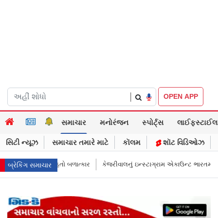
|
OPEN APP
સમાચાર
મનોરંજન
સ્પોર્ટ્સ
લાઈફસ્ટાઈલ
સિટી ન્યૂઝ
સમાચાર તમારે માટે
કૉલમ
શૉટ વિડિઓઝ
કેજરીવાલનું ઇન્સ્ટાગ્રામ એકાઉન્ટ ભારતમાં રિસ્ટ્રિક્ટ થયું એમા તો પીએમ મોદીને 
બ્રેકિંગ સમાચાર