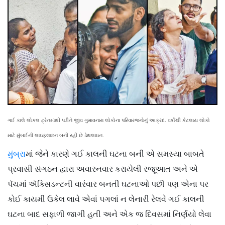
ગઈ કાલે લોકલ ટ્રેનમાંથી પડીને જીવ ગુમાવનારા લોકોના પરિવારજનોનું આક્રંદ. વર્ષોથી કેટલાય લોકો
માટે મુંબઈની લાઇફલાઇન બની રહી છે ડેથલાઇન.
મુંબ્રા
માં જેને કારણે ગઈ કાલની ઘટના બની એ સમસ્યા બાબતે
પ્રવાસી સંગઠન દ્વારા અવારનવાર કરાયેલી રજૂઆત અને એ
પૅચમાં ઍક્સિડન્ટની વારંવાર બનતી ઘટનાઓ પછી પણ એના પર
કોઈ કાયમી ઉકેલ લાવે એવાં પગલાં ન લેનારી રેલવે ગઈ કાલની
ઘટના બાદ સફાળી જાગી હતી અને એક જ દિવસમાં નિર્ણયો લેવા