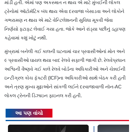
માંડી હતી. એમાં પણ અકસ્માત ન‌ થાય એ માટે મુંબઈની લોકલ
ટ્રેનોમાં ઑટોમૅટિક બંધ થાય એવા દરવાજા બેસાડવા અને લોકોને
ગભરામણ ન થાય એ માટે વે​ન્ટિલેશનની સુવિધા મૂકવી જેવા
નિર્ણયો ફટાફટ લેવાઈ ગયા હતા. જોકે આને રાંડ્યા પછીનું ડહાપણ
કહેવામાં કશું ખોટું નથી.
મુંબ્રામાં બનેલી ગઈ કાલની ઘટનામાં ચાર પ્રવાસીઓનાં મોત અને
૯ પ્રવાસીઓ ઘાયલ થયા બાદ રેલવે સફાળી જાગી છે. રેલવેપ્રધાન
અ​શ્વિની વૈષ્ણવે ગઈ કાલે રેલવે બોર્ડના અધિકારીઓ અને ચેન્નઈની
ઇન્ટીગ્રલ કોચ ફૅક્ટરી (ICF)ના અધિકારીઓ સાથે બેઠક કરી હતી
અને ત્રણ મુખ્ય મુદ્દાઓને સાંકળી લઈને દરવાજાવાળી નૉન-AC
લોકલ ટ્રેનની ​ડિઝાઇન ફાઇનલ કરી હતી.
આ પણ વાંચો