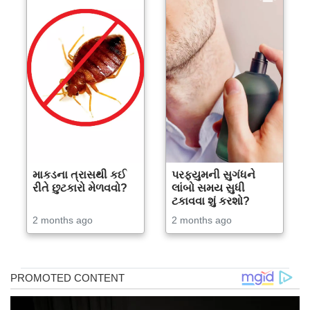
માકડના ત્રાસથી કઈ
પરફ્યુમની સુગંધને
રીતે છુટકારો મેળવવો?
લાંબો સમય સુધી
ટકાવવા શું કરશો?
2 months ago
2 months ago