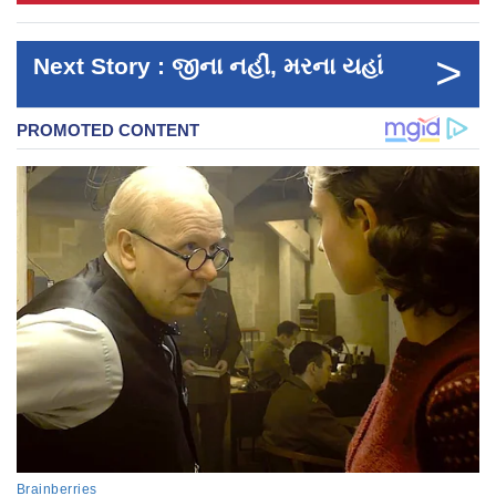
>
Next Story : જીના નહીં, મરના યહાં