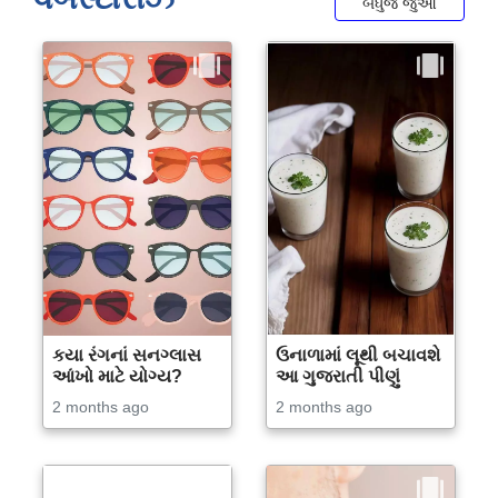
બધુજ જુઓ
કયા રંગનાં સનગ્લાસ
ઉનાળામાં લૂથી બચાવશે
આંખો માટે યોગ્ય?
આ ગુજરાતી પીણું
2 months ago
2 months ago