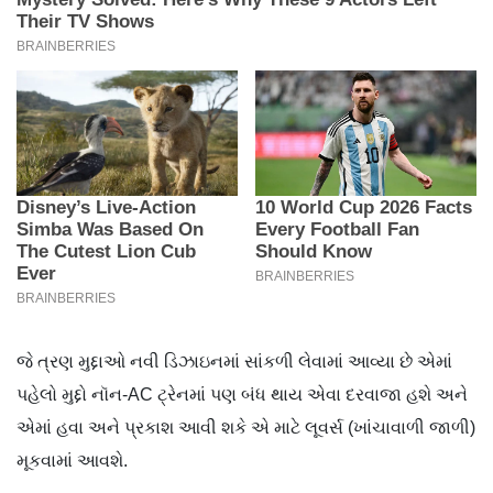
જે ત્રણ મુદ્દાઓ નવી ડિઝાઇનમાં સાંકળી લેવામાં આવ્યા છે એમાં
પહેલો મુદ્દો નૉન-AC ટ્રેનમાં પણ બંધ થાય એવા દરવાજા હશે અને
એમાં હવા અને પ્રકાશ આવી શકે એ માટે લૂવર્સ (ખાંચાવાળી​ જાળી)
મૂકવામાં આવશે.