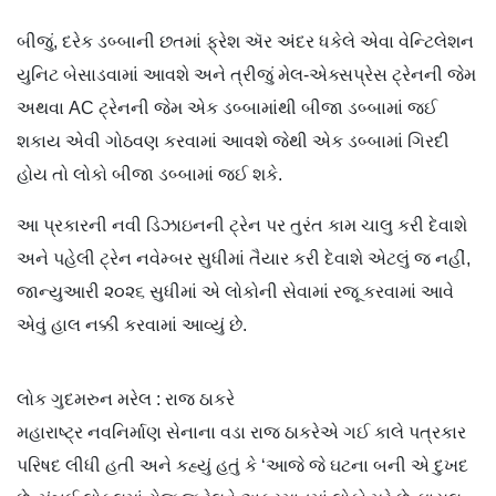
બીજું, દરેક ડબ્બાની છતમાં ફ્રેશ ઍર અંદર ધકેલે એવા વેન્ટિલેશન
યુનિટ બેસાડવામાં આવશે અને ત્રીજું મેલ-એક્સપ્રેસ ટ્રેનની જેમ
અથવા AC ટ્રેનની જેમ એક ડબ્બામાંથી બીજા ડબ્બામાં જઈ
શકાય એવી ગોઠવણ કરવામાં આવશે જેથી એક ડબ્બામાં ગિરદી
હોય તો લોકો બીજા ડબ્બામાં જઈ શકે.
આ પ્રકારની નવી ડિઝાઇનની ટ્રેન પર તુરંત કામ ચાલુ કરી દેવાશે
અને પહેલી ટ્રેન નવેમ્બર સુધીમાં તૈયાર કરી દેવાશે એટલું જ નહીં,
જાન્યુઆરી ૨૦૨૬ સુધીમાં એ લોકોની સેવામાં રજૂ કરવામાં આવે
એવું હાલ નક્કી કરવામાં આવ્યું છે.
લોક ગુદમરુન મરેલ : રાજ ઠાકરે
મહારાષ્ટ્ર નવનિર્માણ સેનાના વડા રાજ ઠાકરેએ ગઈ કાલે પત્રકાર
પરિષદ લીધી હતી અને કહ્યું હતું કે ‘આજે જે ઘટના બની એ દુખદ