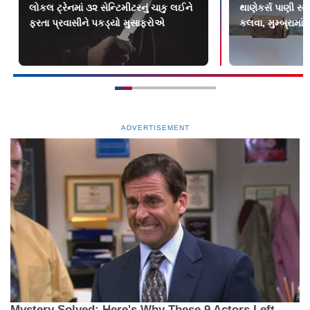
લોકલ ટ્રેનમાં ૩૨ સેન્ટિમીટરનું ચાકુ લઈને
થાણેકર્સ પાણી સા
ફરતા પ્રવાસીને પકડ્યો મુસાફરોએ
કલવા, મુમ્બ્રામા
ADVERTISEMENT