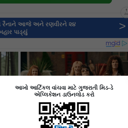
ટો
>
 રૈનાને આજે અને રણવીરને ૨૪
ાર પાડ્યું
આખો આર્ટિકલ વાંચવા માટે ગુજરાતી મિડ-ડે
એપ્લિકેશન ડાઉનલોડ કરો