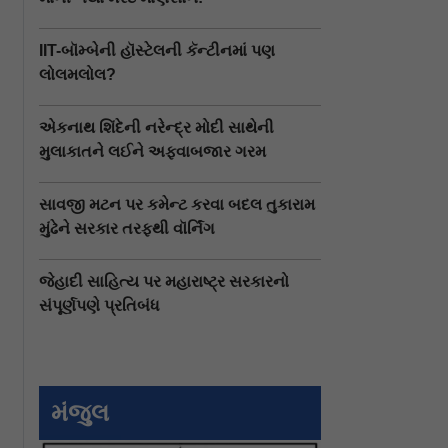
IIT-બૉમ્બેની હૉસ્ટેલની કૅન્ટીનમાં પણ
લોલમલોલ?
એકનાથ શિંદેની નરેન્દ્ર મોદી સાથેની
મુલાકાતને લઈને અફવાબજાર ગરમ
સાવજી મટન પર કમેન્ટ કરવા બદલ તુકારામ
મુંઢેને સરકાર તરફથી વૉર્નિંગ
જેહાદી સાહિત્ય પર મહારાષ્ટ્ર સરકારનો
સંપૂર્ણપણે પ્રતિબંધ
મંજુલ