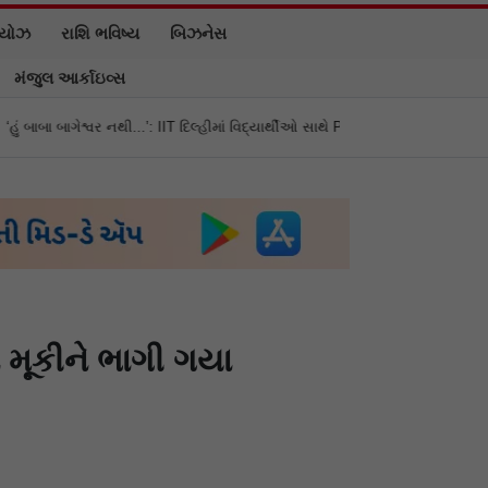
િયોઝ
રાશિ ભવિષ્ય
બિઝનેસ
મંજુલ આર્કાઇવ્સ
’: IIT દિલ્હીમાં વિદ્યાર્થીઓ સાથે PM મોદીનો રમુજી સંવાદ
થાણે: શાળાના વિદ્યાર્થ
 મૂકીને ભાગી ગયા