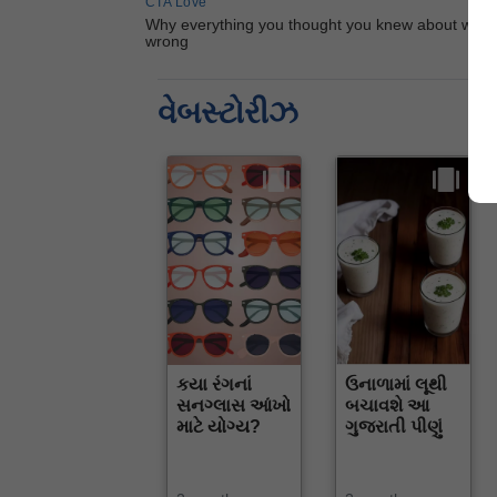
વેબસ્ટોરીઝ
કયા રંગનાં
ઉનાળામાં લૂથી
સનગ્લાસ આંખો
બચાવશે આ
માટે યોગ્ય?
ગુજરાતી પીણું