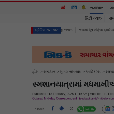
સમાચાર
મ
સિટી ન્યૂઝ
સમ
કમિશનરે આપ્યો રમૂજી જવાબ
નશામાં ધૂત મહિલા ડ્રાઈવરને લીધે લગ્નની રાત્રે જ દ
બ્રેકિંગ સમાચાર
હોમ
>
સમાચાર
>
મુંબઈ સમાચાર
>
આર્ટિકલ્સ
>
સ્મશા
સ્મશાનયાત્રામાં મધમાખીઓ
Published : 18 February, 2025 11:15 AM | Modified : 19 Feb
Gujarati Mid-day Correspondent
| feedbackgmd@mid-day.co
Share: