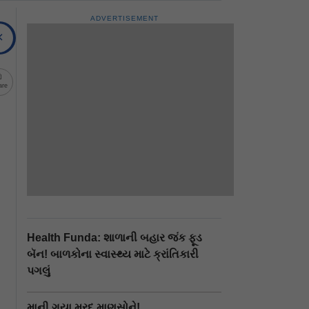
ADVERTISEMENT
are
Health Funda: શાળાની બહાર જંક ફૂડ
બૅન! બાળકોના સ્વાસ્થ્ય માટે ક્રાંતિકારી
પગલું
માની ગયા મરદ માણસોને!