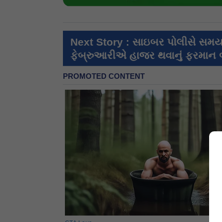
Next Story : સાઇબર પોલીસે સમય
ફેબ્રુઆરીએ હાજર થવાનું ફરમાન બહ