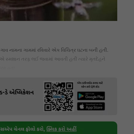
નગાવ નામના ગામમાં રવિવારે એક વિચિત્ર ઘટના બની હતી.
 એ સ્મશાન તરફ લઈ જવામાં આવતી હતી ત્યારે મૃતદેહને
ગયા હતા.