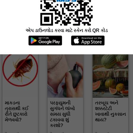
એપ ડાઉનલોડ કરવા માટે સ્કેન કરો QR કોડ
બધુજ જુઓ
માકડના
પરફ્યુમની
તરબૂચ અને
ત્રાસથી કઈ
સુગંધને લાંબો
શક્કરટેટી
રીતે છુટકારો
સમય સુધી
ખાવાથી નુકસાન
મેળવવો?
ટકાવવા શું
થાય?
કરશો?