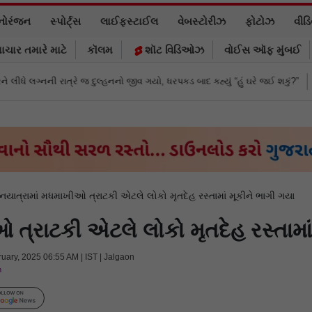
નોરંજન
સ્પોર્ટ્સ
લાઈફસ્ટાઈલ
વેબસ્ટોરીઝ
ફોટોઝ
વીડ
ાચાર તમારે માટે
કૉલમ
શૉટ વિડિઓઝ
વોઈસ ઑફ મુંબઈ
ુલ્હનનો જીવ ગયો, ધરપકડ બાદ કહ્યું “હું ઘરે જઈ શકું?”
‘હું બાબા બાગેશ્વર નથી...
નયાત્રામાં મધમાખીઓ ત્રાટકી એટલે લોકો મૃતદેહ રસ્તામાં મૂકીને ભાગી ગયા
 ત્રાટકી એટલે લોકો મૃતદેહ રસ્તામાં
ruary, 2025 06:55 AM | IST | Jalgaon
m
Follow Us