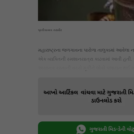
પ્રતીકાત્મક તસવીર
મહારાષ્ટ્રના જળગાવના પારોળા તાલુકામાં આવેલા 
એક વ્યક્તિની સ્મશાનયાત્રા કાઢવામાં આવી હતી.
અચાનક રસ્તાની વચ્ચે મૂકીને લોકો પલાયન થઈ 