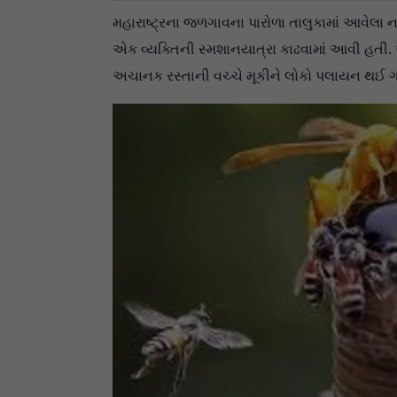
મહારાષ્ટ્રના જળગાવના પારોળા તાલુકામાં આવેલા 
એક વ્યક્તિની સ્મશાનયાત્રા કાઢવામાં આવી હતી.
અચાનક રસ્તાની વચ્ચે મૂકીને લોકો પલાયન થઈ 