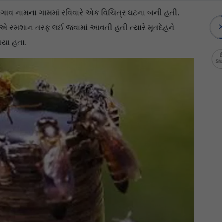
નગાવ નામના ગામમાં રવિવારે એક વિચિત્ર ઘટના બની હતી.
 એ સ્મશાન તરફ લઈ જવામાં આવતી હતી ત્યારે મૃતદેહને
ગયા હતા.
Sh