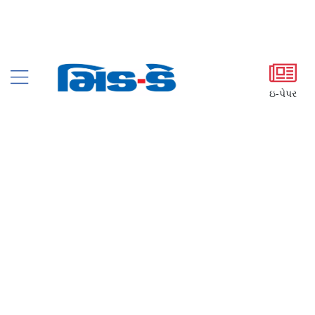
ઇ-પેપર