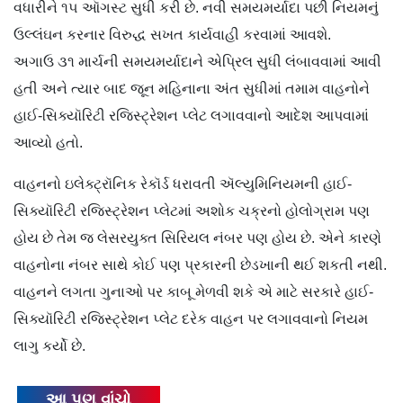
વધારીને ૧૫ ઑગસ્ટ સુધી કરી છે. નવી સમયમર્યાદા પછી નિયમનું
ઉલ્લંઘન કરનાર વિરુદ્ધ સખત કાર્યવાહી કરવામાં આવશે.
અગાઉ ૩૧ માર્ચની સમયમર્યાદાને એપ્રિલ સુધી લંબાવવામાં આવી
હતી અને ત્યાર બાદ જૂન મહિનાના અંત સુધીમાં તમામ વાહનોને
હાઈ-સિક્યૉરિટી રજિસ્ટ્રેશન પ્લેટ લગાવવાનો આદેશ આપવામાં
આવ્યો હતો.
વાહનનો ઇલેક્ટ્રૉનિક રેકૉર્ડ ધરાવતી ઍલ્યુમિનિયમની હાઈ-
સિક્યૉરિટી રજિસ્ટ્રેશન પ્લેટમાં અશોક ચક્રનો હોલોગ્રામ પણ
હોય છે તેમ જ લેસરયુક્ત સિરિયલ નંબર પણ હોય છે. એને કારણે
વાહનોના નંબર સાથે કોઈ પણ પ્રકારની છેડખાની થઈ શકતી નથી.
વાહનને લગતા ગુનાઓ પર કાબૂ મેળવી શકે એ માટે સરકારે હાઈ-
સિક્યૉરિટી રજિસ્ટ્રેશન પ્લેટ દરેક વાહન પર લગાવવાનો નિયમ
લાગુ કર્યો છે.
આ પણ વાંચો