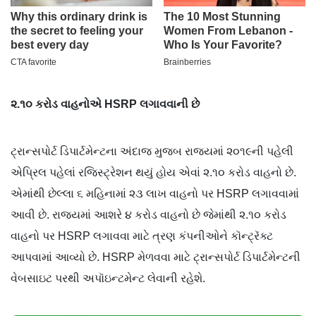
૨.૧૦ કરોડ વાહનોએ HSRP લગાવવાની છે
ટ્રાન્સપોર્ટ ડિપાર્ટમેન્ટના અંદાજ મુજબ રાજ્યમાં ૨૦૧૯ની પહેલી
એપ્રિલ પહેલાં રજિસ્ટ્રેશન થયું હોય એવાં ૨.૧૦ કરોડ વાહનો છે.
એમાંથી છેલ્લા ૬ મહિનામાં ૨૩ લાખ વાહનો પર HSRP લગાવવામાં
આવી છે. રાજ્યમાં આશરે ૪ કરોડ વાહનો છે જેમાંથી ૨.૧૦ કરોડ
વાહનો પર HSRP લગાવવા માટે ત્રણ કંપનીઓને કૉન્ટ્રૅક્ટ
આપવામાં આવ્યો છે. HSRP મેળવવા માટે ટ્રાન્સપોર્ટ ડિપાર્ટમેન્ટની
વેબસાઇટ પરથી અપૉઇન્ટમેન્ટ લેવાની રહેશે.