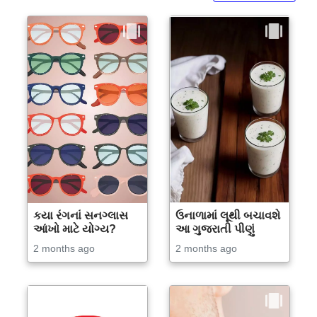
કયા રંગનાં સનગ્લાસ
ઉનાળામાં લૂથી બચાવશે
આંખો માટે યોગ્ય?
આ ગુજરાતી પીણું
2 months ago
2 months ago