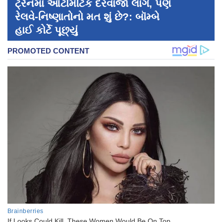
ટ્રેનમાં ઑટોમૅટિક દરવાજા લાગે, પણ
રેલવે-નિષ્ણાતોનો મત શું છે?: બૉમ્બે
હાઈ કોર્ટે પૂછ્યું