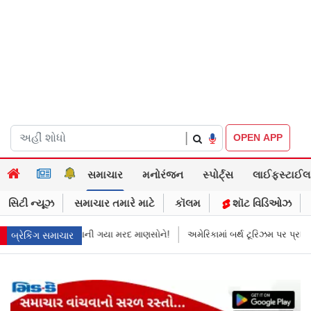
|
OPEN APP
સમાચાર
મનોરંજન
સ્પોર્ટ્સ
લાઈફસ્ટાઈલ
સિટી ન્યૂઝ
સમાચાર તમારે માટે
કૉલમ
શૉટ વિડિઓઝ
માની ગયા મરદ માણસોને!
અમેરિકામાં બર્થ ટૂરિઝમ પર પ્રતિબંધ મૂક્યો ડોનલ્ડ ટ્રમ્
બ્રેકિંગ સમાચાર