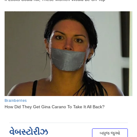
વેબસ્ટોરીઝ
બધુજ જુઓ