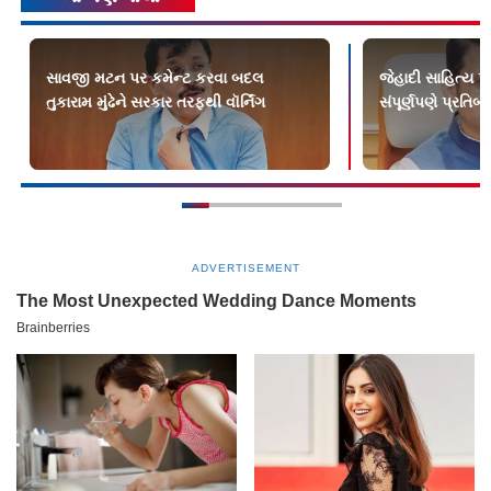
સાવજી મટન પર કમેન્ટ કરવા બદલ
જેહાદી સાહિત્ય પ
તુકારામ મુંઢેને સરકાર તરફથી વૉર્નિંગ
સંપૂર્ણપણે પ્રતિબં
ADVERTISEMENT