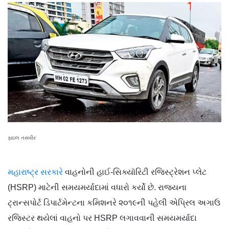
ફાઇલ તસવીર
મહારાષ્ટ્ર સરકારે
વાહનોની હાઈ-સિક્યૉરિટી રજિસ્ટ્રેશન પ્લેટ
(HSRP) માટેની સમયમર્યાદામાં વધારો કર્યો છે. રાજ્યના
ટ્રાન્સપોર્ટ ડિપાર્ટમેન્ટના કમિશનરે ૨૦૧૯ની પહેલી એપ્રિલ અગાઉ
રજિસ્ટર થયેલાં વાહનો પર HSRP લગાવવાની સમયમર્યાદા