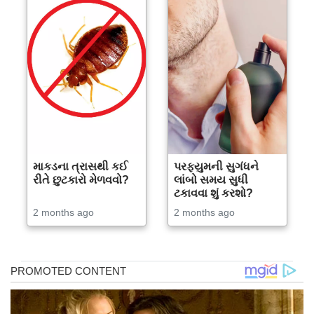
માકડના ત્રાસથી કઈ
પરફ્યુમની સુગંધને
રીતે છુટકારો મેળવવો?
લાંબો સમય સુધી
ટકાવવા શું કરશો?
2 months ago
2 months ago