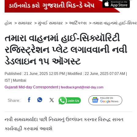
હોમ
>
સમાચાર
>
મુંબઈ સમાચાર
>
આર્ટિકલ્સ
>
તમારા વાહનમાં હાઈ-સિક્
તમારા વાહનમાં હાઈ-સિક્યૉરિટી
રજિસ્ટ્રેશન પ્લેટ લગાવવાની નવી
ડેડલાઇન ૧૫ ઑગસ્ટ
Published : 21 June, 2025 12:05 PM | Modified : 22 June, 2025 07:07 AM |
IST | Mumbai
Gujarati Mid-day Correspondent
| feedbackgmd@mid-day.com
Share:
Follow Us
નવી સમયમર્યાદા પછી નિયમનું ઉલ્લંઘન કરનાર વિરુદ્ધ સખત
કાર્યવાહી કરવામાં આવશે