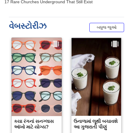
વેબસ્ટોરીઝ
બધુજ જુઓ
કયા રંગનાં સનગ્લાસ
ઉનાળામાં લૂથી બચાવશે
આંખો માટે યોગ્ય?
આ ગુજરાતી પીણું