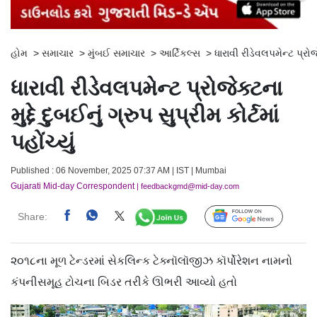
હોમ
>
સમાચાર
>
મુંબઈ સમાચાર
>
આર્ટિકલ્સ
>
ધારાવી રીડેવલપમેન્ટ પ્રોજેક્
ધારાવી રીડેવલપમેન્ટ પ્રોજેક્ટના
મુદ્દે દુબઈનું ગ્રુપ સુપ્રીમ કોર્ટમાં
પહોંચ્યું
Published : 06 November, 2025 07:37 AM | IST | Mumbai
Gujarati Mid-day Correspondent
| feedbackgmd@mid-day.com
Share:
Follow Us
૨૦૧૮ના મૂળ ટેન્ડરમાં સેકલિન્ક ટેક્નૉલૉજીઝ કૉર્પોરેશન નામનો
કંપનીસમૂહ ટોચના બિડર તરીકે ઊભરી આવ્યો હતો