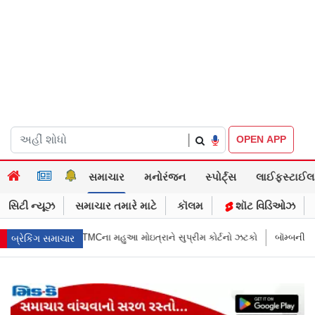
|
OPEN APP
સમાચાર
મનોરંજન
સ્પોર્ટ્સ
લાઈફસ્ટાઈલ
સિટી ન્યૂઝ
સમાચાર તમારે માટે
કૉલમ
શૉટ વિડિઓઝ
 મોઇત્રાને સુપ્રીમ કોર્ટનો ઝટકો
બૉમ્બની ધમકી બાદ મુંબઈમાં હાઈ ઍલર્ટ: શહે
બ્રેકિંગ સમાચાર