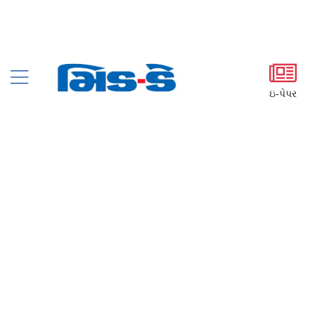
ઇ-પેપર