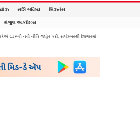
િયોઝ
રાશિ ભવિષ્ય
બિઝનેસ
મંજુલ આર્કાઇવ્સ
તિ જાહેર કરી, સપ્ટેમ્બરથી દેશભારમાં થશે શરૂ
તુકારામ મુંઢે On Fire: "સરક