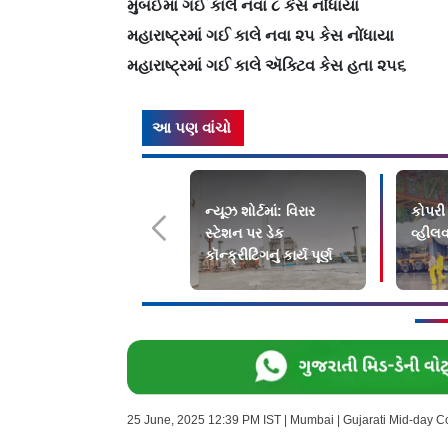
મુંબઈમાં ગઈ કાલે નવા ૮ કેસ નોંધાયા
મહારાષ્ટ્રમાં ગઈ કાલે નવા ૨૫ કેસ નોંધાયા
મહારાષ્ટ્રમાં ગઈ કાલે ઍક્ટિવ કેસ હતા ૨૫૬
આ પણ વાંચો
ન્યૂઝ શોર્ટમાં: વિરાર
કોપરી
સ્ટેશન પર ડેક
વ્હીલ
કૉન્ક્રીટિંગનું કાર્ય પૂર્ણ
25 June, 2025 12:39 PM IST | Mumbai | Gujarati Mid-day 