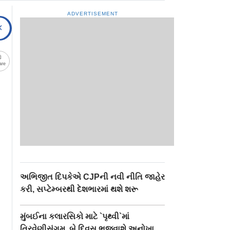
ADVERTISEMENT
are
અભિજીત દિપકેએ CJPની નવી નીતિ જાહેર
કરી, સપ્ટેમ્બરથી દેશભારમાં થશે શરૂ
મુંબઈના કલારસિકો માટે `પૃથ્વી`માં
ત્રિવેણીસંગમ, બે દિવસ ભજવાશે અનોખા