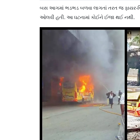
બસ આગમાં ભડભડ બળવા લાગતાં તરત જ ફાયર-બ્
ઓલવી હતી. આ ઘટનામાં કોઈને ઈજા થઈ નથી.