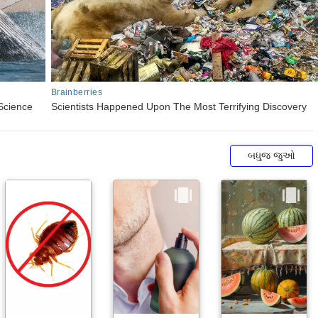
બધુજ જુઓ