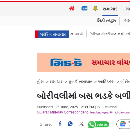
સમાચાર
મ
સિટી ન્યૂઝ
સમ
એ પૈસા મોકલાવ્યા પણ હાજરી ન આપી
“બીજા કેજરીવાલ નથી જોઈતા”: CJPના અભ
બ્રેકિંગ સમાચાર
હોમ
>
સમાચાર
>
મુંબઈ સમાચાર
>
આર્ટિકલ્સ
>
બોરી
બોરીવલીમાં બસ ભડકે બળ
Published : 25 June, 2025 12:39 PM | IST | Mumbai
Gujarati Mid-day Correspondent
| feedbackgmd@mid-day.co
Share: