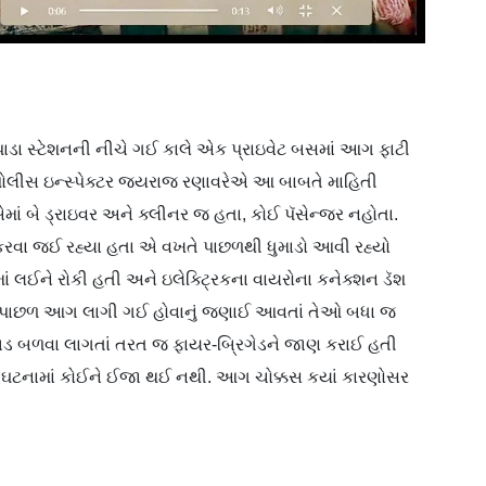
ેવીપાડા સ્ટેશનની નીચે ગઈ કાલે એક પ્રાઇવેટ બસમાં આગ ફાટી
પોલીસ ઇન્સ્પેક્ટર જયરાજ રણાવરેએ આ બાબતે માહિતી
એમાં બે ડ્રાઇવર અને ક્લીનર જ હતા, કોઈ પૅસેન્જર નહોતા.
ક કરવા જઈ રહ્યા હતા એ વખતે પાછળથી ધુમાડો આવી રહ્યો
ં લઈને રોકી હતી અને ઇલેક્ટ્રિકના વાયરોના કનેક્શન ડૅશ
રમાં પાછળ આગ લાગી ગઈ હોવાનું જણાઈ આવતાં તેઓ બધા જ
 બળવા લાગતાં તરત જ ફાયર-બ્રિગેડને જાણ કરાઈ હતી
ટનામાં કોઈને ઈજા થઈ નથી. આગ ચોક્કસ કયાં કારણોસર