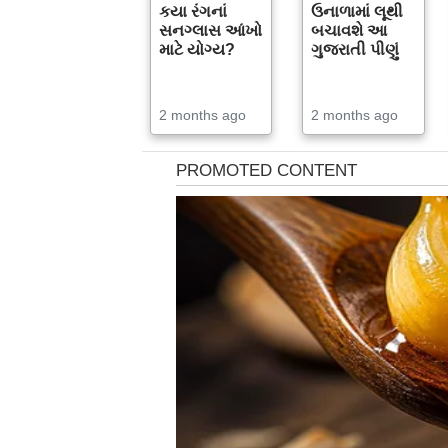
કયા રંગનાં
ઉનાળામાં લૂથી
સનગ્લાસ આંખો
બચાવશે આ
માટે યોગ્ય?
ગુજરાતી પીણું
2 months ago
2 months ago