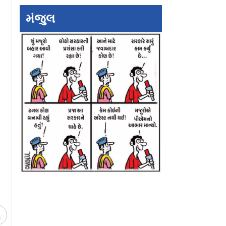
મંજુલ
ને કૉક્રૉચ
ભિવંડીમાં ચાર માળની
મુંબ્રામાં ગૅલરીનો સ
ૂછશે, ક્યા
ઈમારત ધરાશાયી: છનાં
તૂટી પડ્યો ૧૩ વર્ષન
િક?
મોત, કાટમાળમાં લોકો
ટીનેજરનું મોત
દટાયા હોવાની શંકા
ચ