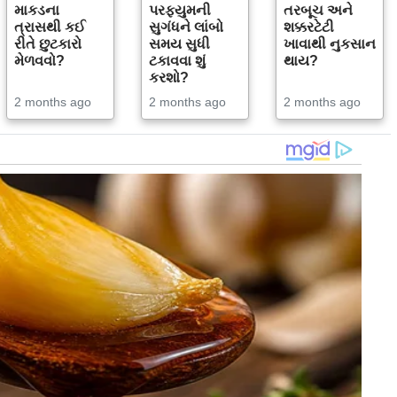
માકડના
પરફ્યુમની
તરબૂચ અને
ત્રાસથી કઈ
સુગંધને લાંબો
શક્કરટેટી
રીતે છુટકારો
સમય સુધી
ખાવાથી નુકસાન
મેળવવો?
ટકાવવા શું
થાય?
કરશો?
2 months ago
2 months ago
2 months ago