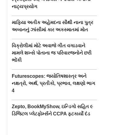
નાટ્યપ્રયોગ
માફિયા અતીક અહેમદના સૌથી નાના પુત્ર
અબાનનું ઝાંસીમાં કાર અકસ્માતમાં મોત
વિક્રોલીમાં મોટે અવાજે ગીત વગાડવાને
મામલે શખ્સે પોતાના જ પરિવારજનોને છરી
ભોંકી
Futurescopes: જ્યોતિષશાસ્ત્ર અને
નક્ષત્રો, અર્થ, પ્રતીકો, પ્રભાવ, લક્ષણો ભાગ
4
Zepto, BookMyShow, ઇન્ડિગો સહિત ૯
ડિજિટલ પ્લેટફોર્મ્સને CCPA ફટકાર્યો દંડ