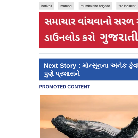
borivali
mumbai
mumbai fire brigade
fire incident
Next Story : મૉન્સૂનના અનેક ફેવરિ
પુણે પ્રશાસને