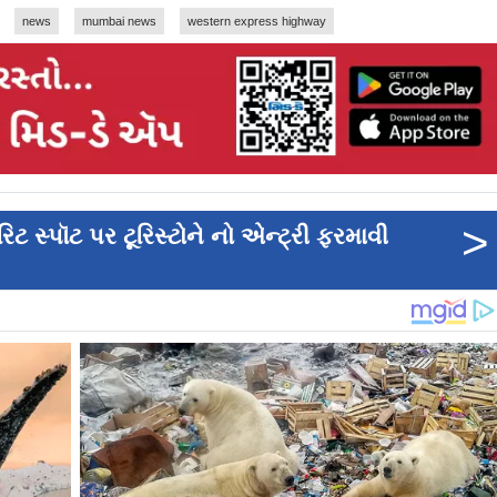
news
mumbai news
western express highway
>
ટ સ્પૉટ પર ટૂરિસ્ટોને નો એન્ટ્રી ફરમાવી