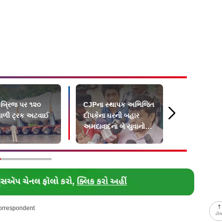
 બ્રિજ પર ૧૨૦
CJPના સ્થાપક અભિજિત
દેશભરમાં ફરી
વાળી ટ્રક અટવાઈ
દીપકેના ઘરની બહાર
જનતા પાર્ટી પ
અમદાવાદના બે યુવાનોનો
બોલતી પબ્લ
વિરોધ
Correspondent
ટો