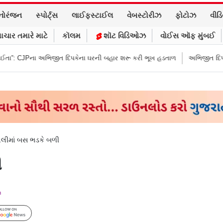
નોરંજન
સ્પોર્ટ્સ
લાઈફસ્ટાઈલ
વેબસ્ટોરીઝ
ફોટોઝ
વીડ
ાચાર તમારે માટે
કૉલમ
શૉટ વિડિઓઝ
વોઈસ ઑફ મુંબઈ
િજીત દિપકેના ઘરની બહાર શરૂ કરી ભૂખ હડતાળ
અભિજીત દિપકેએ CJPની નવી ની
વલીમાં બસ ભડકે બળી
ી
m
Follow Us