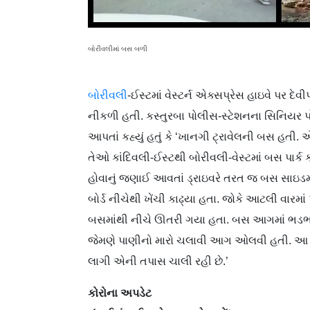
બોરીવલીમાં બસ બળી
બોરીવલી
-ઈસ્ટમાં વેસ્ટર્ન એક્સપ્રેસ હાઇવે પર દ
નીકળી હતી. કસ્તુરબા પોલીસ-સ્ટેશનના સિનિયર 
આપતાં કહ્યું હતું કે ‘ખાનગી ટ્રાવેલની બસ હતી. 
તેઓ કાંદિવલી-ઈસ્ટથી બોરીવલી-વેસ્ટમાં બસ પાર્
હોવાનું જણાઈ આવતાં ડ્રાઇવરે તરત જ બસ સાઇડમા
બોર્ડ નીચેથી ખેંચી કાઢ્યા હતા. જોકે આટલી વા
બસમાંથી નીચે ઊતરી ગયા હતા. બસ આગમાં ભડભડ
જેમણે પાણીનો મારો ચલાવી આગ ઓલવી હતી. આ ઘ
લાગી એની તપાસ ચાલી રહી છે.’
કોરોના અપડેટ