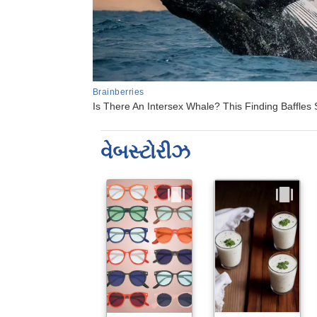
વેબસ્ટોરીઝ