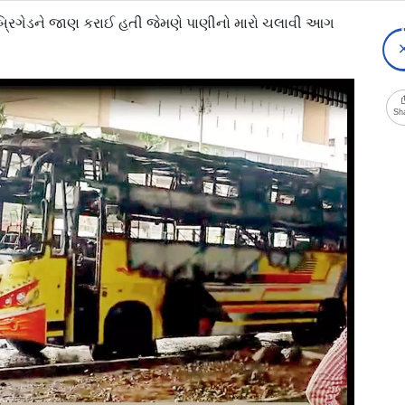
રિગેડને જાણ કરાઈ હતી જેમણે પાણીનો મારો ચલાવી આગ
Sh