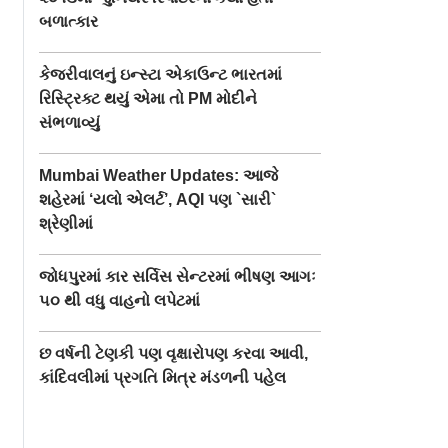
બળાત્કાર
કેજરીવાલનું ઇન્સ્ટા એકાઉન્ટ ભારતમાં
રિસ્ટ્રિક્ટ થયું એમા તો PM મોદીને
સંભળાવ્યું
Mumbai Weather Updates: આજે
શહેરમાં ‘યલો એલર્ટ’, AQI પણ `સારી`
શ્રેણીમાં
જોધપુરમાં કાર સર્વિસ સેન્ટરમાં ભીષણ આગઃ
૫૦ થી વધુ વાહનો લપેટમાં
છ વર્ષની ટેણકી પણ વૃક્ષારોપણ કરવા આવી,
કાંદિવલીમાં પ્રગતિ મિત્ર મંડળની પહેલ