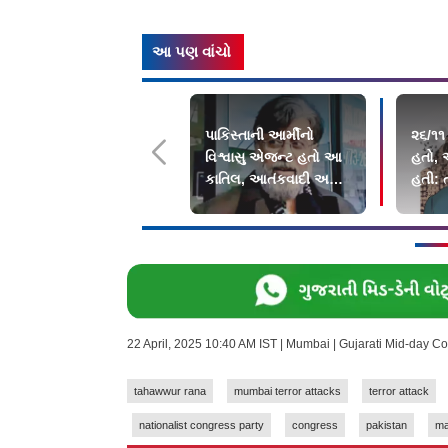
આ પણ વાંચો
પાકિસ્તાની આર્મીનો
૨૬/૧૧
વિશ્વાસુ એજન્ટ હતો આ
હતો, 
કાતિલ, આતંકવાદી અટૅક
હતી: ત
વખતે મુંબઈમાં જ હતો
અનેક 
22 April, 2025 10:40 AM IST | Mumbai | Gujarati Mid-day C
tahawwur rana
mumbai terror attacks
terror attack
nationalist congress party
congress
pakistan
ma