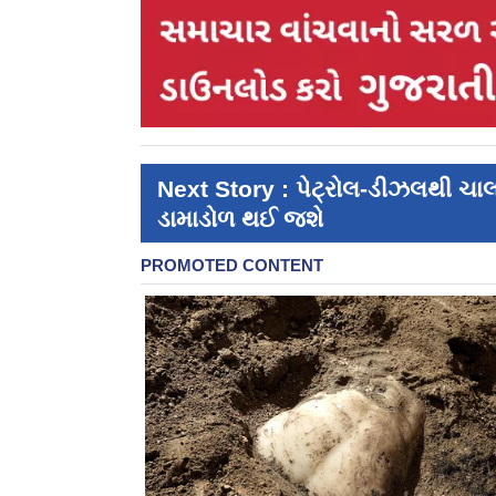
Next Story : પેટ્રોલ-ડીઝલથી ચાલત
ડામાડોળ થઈ જશે