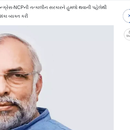
ૉન્ગ્રેસ-NCPની તત્કાલીન સરકારને હુમલો થવાની પહેલેથી
કા વ્યક્ત કરી
Sh