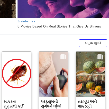
બધુજ જુઓ
માકડના
પરફ્યુમની
તરબૂચ અને
ત્રાસથી કઈ
સુગંધને લાંબો
શક્કરટેટી