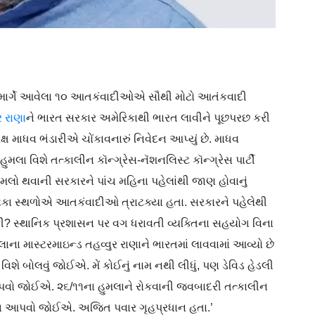
દ્રમાર્ગે આવેલા ૧૦ આતકંવાદીઓએ સૌથી મોટો આતંકવાદી
ર રાણા
ને ભારત સરકાર અમેરિકાથી ભારત લાવીને પૂછપરછ કરી‌
ક્ષ માધવ ભંડારીએ ચોંકાવનારું નિવેદન આપ્યું છે. માધવ
હુમલા વિશે તત્કાલીન કૉન્ગ્રેસ-નૅશનલિસ્ટ કૉન્ગ્રેસ પાર્ટી
ુમલો થવાની સરકારને પાંચ મહિના પહેલાંથી જાણ હોવાનું
ં ૮૫ ટકા સ્થળોએ આતકંવાદીઓ ત્રાટક્યા હતા. સરકારને પહેલેથી
? સ્થાનિક પ્રશાસન પર વગ ધરાવતી વ્યક્તિના સહયોગ વિના
 માસ્ટરમાઇન્ડ તહવ્વુર રાણાને ભારતમાં લાવવામાં આવ્યો છે
િશે બોલવું જોઈએ. મેં કોઈનું નામ નથી લીધું, પણ ડેવિડ હેડલી
વો જોઈએ. ૨૬/૧૧ના હુમલાને રોકવાની જવબાદરી તત્કાલીન
વાબ આપવો જોઈએ. અજિત પવાર ગૃહપ્રધાન હતા.’