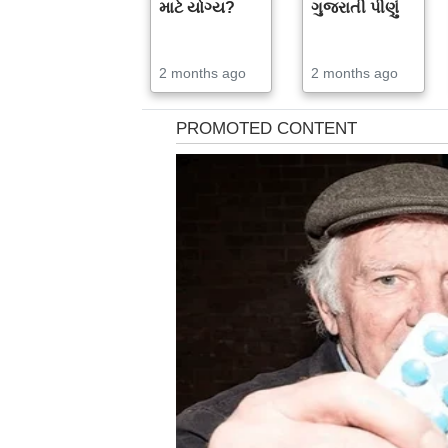
માટે યોગ્ય?
ગુજરાતી પીણું
2 months ago
2 months ago