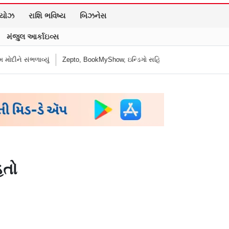
િયોઝ
રાશિ ભવિષ્ય
બિઝનેસ
મંજુલ આર્કાઇવ્સ
Zepto, BookMyShow, ઇન્ડિગો સહિત ૯ ડિજિટલ પ્લેટફોર્મ્સને CCPA ફટકાર્યો દંડ
હતો