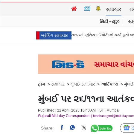
સમાચાર
મ
સિટી ન્યૂઝ
સમ
તરુણ તેજપાલ દોષિત, ૨૦૧૩માં જુનિયર રિપોર્ટરનો કર્યો હતો બળાત્કાર
કેજરીવાલન
બ્રેકિંગ સમાચાર
હોમ
>
સમાચાર
>
મુંબઈ સમાચાર
>
આર્ટિકલ્સ
>
મુંબઈ
મુંબઈ પર ૨૬/૧૧ના આતંકવા
Published : 22 April, 2025 10:40 AM | IST | Mumbai
Gujarati Mid-day Correspondent
| feedbackgmd@mid-day.co
Share: