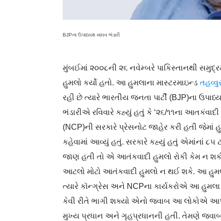
BJPના ઉપાધ્યક્ષ માધવ ભંડારી
મુંબઈમાં ૨૦૦૮ની ૨૬ નવેમ્બરે પાકિસ્તાનથી સમુ
હુમલો કર્યો હતો. આ હુમલાના માસ્ટરમાઇન્ડ
તહવ્વુ
રહી છે ત્યારે ભારતીય જનતા પાર્ટી (BJP)ના ઉપાધ્ય
ભંડારીએ રવિવારે કહ્યું હતું કે ‘૨૬/૧૧ના આતકંવાદી 
(NCP)ની સરકારે પ્રેસનોટ જાહેર કરી હતી જેમાં હ
કહેવામાં આવ્યું હતું. સરકારે કહ્યું હતું એમાંના
જાણ હતી તો એ આતંકવાદી હુમલો રોકી કેમ ન શકી
આટલો મોટો આતંકવાદી હુમલો ન થઈ શકે. આ હુમલાના
ત્યારે કૉન્ગ્રેસ અને NCPના કાર્યકરોએ આ હુમલા વ
કેવી રીતે ભાગી શક્યો એનો જવાબ આ લોકોએ આપ
મુખ્ય પ્રધાન અને ગૃહપ્રધાનની હતી. તેમણે જ