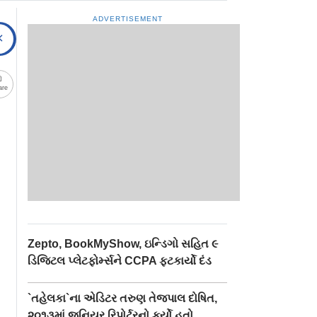
ADVERTISEMENT
are
Zepto, BookMyShow, ઇન્ડિગો સહિત ૯
ડિજિટલ પ્લેટફોર્મ્સને CCPA ફટકાર્યો દંડ
`તહેલકા`ના એડિટર તરુણ તેજપાલ દોષિત,
૨૦૧૩માં જુનિયર રિપોર્ટરનો કર્યો હતો