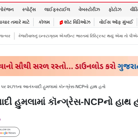
નોરંજન
સ્પોર્ટ્સ
લાઈફસ્ટાઈલ
વેબસ્ટોરીઝ
ફોટોઝ
વીડ
ાચાર તમારે માટે
કૉલમ
શૉટ વિડિઓઝ
વોઈસ ઑફ મુંબઈ
ું ઇન્સ્ટાગ્રામ એકાઉન્ટ ભારતમાં રિસ્ટ્રિક્ટ થયું એમા તો પીએમ મોદીને સંભળાવ્યું
 પર ૨૬/૧૧ના આતંકવાદી હુમલામાં કૉન્ગ્રેસ-NCPનો હાથ હતો
દી હુમલામાં કૉન્ગ્રેસ-NCPનો હાથ 
m
Follow Us