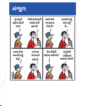
મંજુલ
રી શકે છે, તો
ભાયખલા ઝેરી કૅપ્સ્યુલ
દિલ્હીમાંથી ISIના ૪
 નહીં?":
કેસ: આરોપી ભારત વિરોધી
આતંકવાદી ઝડપાયા
ંબઈ ભાષણ
કાવતરા કરવાનો હતો, પણ
હુમલાની ફિરાકમાં 
પકડાઈ ગયો
ચ