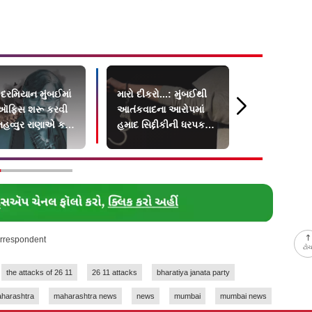
 દરમિયાન મુંબઈમાં
મારો દીકરો...: મુંબઈથી
"જો ટ્રમ્પ ક
ઑફિસ શરૂ કરવી
આતંકવાદના આરોપમાં
PM મોદી કેમ
હવ્વુર રાણાએ કર્યા
હમાદ સિદ્દીકીની ધરપકડ
ઓવૈસીનું મુ
ખુલાસા
બાદ પિતાએ કહ્યું
થયું વાયરલ
orrespondent
ટો
the attacks of 26 11
26 11 attacks
bharatiya janata party
harashtra
maharashtra news
news
mumbai
mumbai news