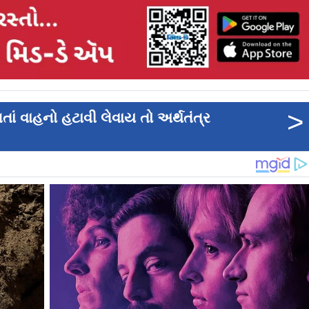
>
ાં વાહનો હટાવી લેવાય તો અર્થતંત્ર