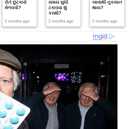
રીતે છુટકારો
સમય સુધી
ખાવાથી નુકસાન
મેળવવો?
ટકાવવા શું
થાય?
કરશો?
2 months ago
2 months ago
2 months ago