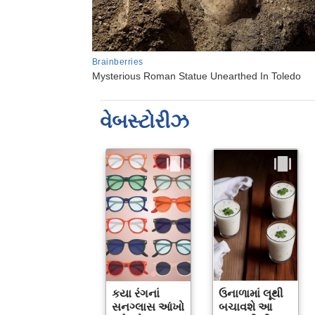
વેબસ્ટોરીઝ
કયા રંગનાં
ઉનાળામાં લૂથી
સનગ્લાસ આંખો
બચાવશે આ