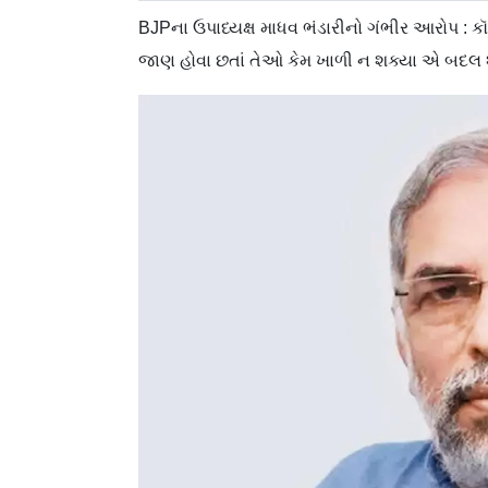
BJPના ઉપાધ્યક્ષ માધવ ભંડારીનો ગંભીર આરોપ : ક
જાણ હોવા છતાં તેઓ કેમ ખાળી ન શક્યા એ બદલ શં