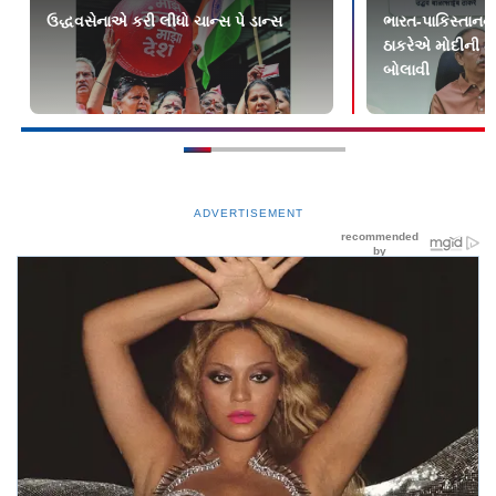
ઉદ્ધવસેનાએ કરી લીધો ચાન્સ પે ડાન્સ
ભારત-પાકિસ્તાનન
ઠાકરેએ મોદીની ટી
બોલાવી
ADVERTISEMENT