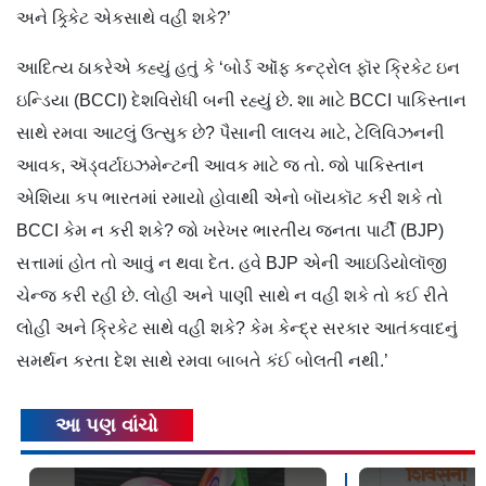
અને ક્ર્કિેટ એકસાથે વહી શકે?’
આદિત્ય ઠાકરેએ કહ્યું હતું કે ‘બોર્ડ ઑૅફ કન્ટ્રોલ ફૉર ક્રિકેટ ઇન
ઇન્ડિયા (BCCI) દેશવિરોધી બની રહ્યું છે. શા માટે BCCI પાકિસ્તાન
સાથે રમવા આટલું ઉત્સુક છે? પૈસાની લાલચ માટે, ટેલિવિઝનની
આવક, ઍડ્વર્ટાઇઝમેન્ટની આવક માટે જ તો. જો પાકિસ્તાન
એશિયા કપ ભારતમાં રમાયો હોવાથી એનો બૉયકૉટ કરી શકે તો
BCCI કેમ ન કરી શકે? જો ખરેખર ભારતીય જનતા પાર્ટી (BJP)
સત્તામાં હોત તો આવું ન થવા દેત. હવે BJP એની આઇડિયોલૉજી
ચેન્જ કરી રહી છે. લોહી અને પાણી સાથે ન વહી શકે તો કઈ રીતે
લોહી અને ક્રિકેટ સાથે વહી શકે? કેમ કેન્દ્ર સરકાર આતંકવાદનું
સમર્થન કરતા દેશ સાથે રમવા બાબતે કંઈ બોલતી નથી.’
આ પણ વાંચો