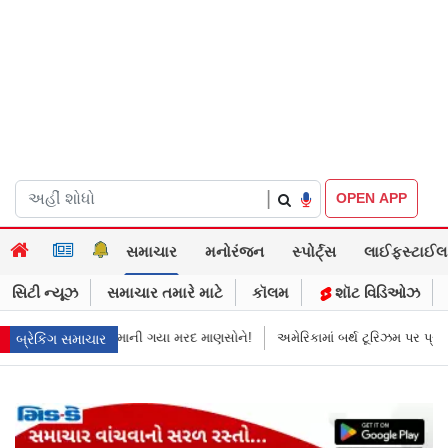
|
OPEN APP
સમાચાર
મનોરંજન
સ્પોર્ટ્સ
લાઈફસ્ટાઈલ
સિટી ન્યૂઝ
સમાચાર તમારે માટે
કૉલમ
શૉટ વિડિઓઝ
માની ગયા મરદ માણસોને!
અમેરિકામાં બર્થ ટૂરિઝમ પર પ્રતિબંધ મૂક્યો ડોનલ્ડ ટ્ર
બ્રેકિંગ સમાચાર