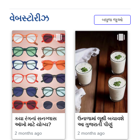
વેબસ્ટોરીઝ
બધુજ જુઓ
કયા રંગનાં સનગ્લાસ
ઉનાળામાં લૂથી બચાવશે
આંખો માટે યોગ્ય?
આ ગુજરાતી પીણું
2 months ago
2 months ago