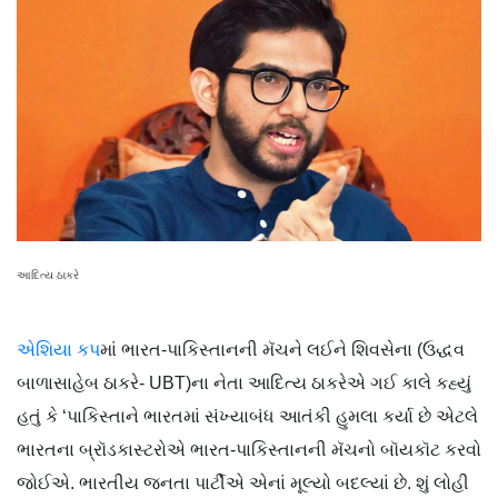
આદિત્ય ઠાકરે
એશિયા કપ
માં ભારત-પાકિસ્તાનની મૅચને લઈને શિવસેના (ઉદ્ધવ
બાળાસાહેબ ઠાકરે- UBT)ના નેતા આદિત્ય ઠાકરેએ ગઈ કાલે કહ્યું
હતું કે ‘પાકિસ્તાને ભારતમાં સંખ્યાબંધ આતંકી હુમલા કર્યા છે એટલે
ભારતના બ્રૉડકાસ્ટરોએ ભારત-પાકિસ્તાનની મૅચનો બૉયકૉટ કરવો
જોઈએ. ભારતીય જનતા પાર્ટીએ એનાં મૂલ્યો બદલ્યાં છે. શું લોહી