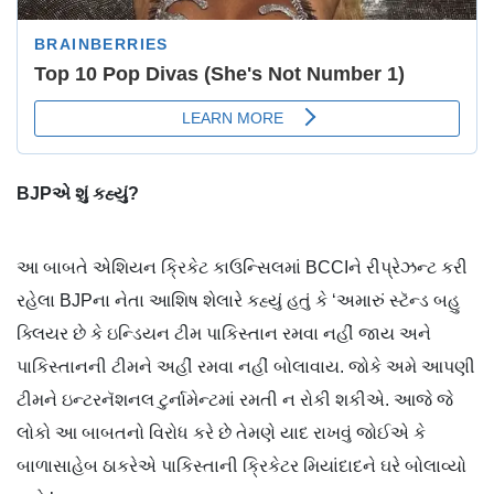
BJPએ શું કહ્યું?
આ બાબતે એશિયન ક્રિકેટ કાઉન્સિલમાં BCCIને રીપ્રેઝન્ટ કરી
રહેલા BJPના નેતા આશિષ શેલારે કહ્યું હતું કે ‘અમારું સ્ટૅન્ડ બહુ
ક્લિયર છે કે ઇન્ડિયન ટીમ પાકિસ્તાન રમવા નહીં જાય અને
પાકિસ્તાનની ટીમને અહીં રમવા નહીં બોલાવાય. જોકે અમે આપણી
ટીમને ઇન્ટરનૅશનલ ટુર્નામેન્ટમાં રમતી ન રોકી શકીએ. આજે જે
લોકો આ બાબતનો વિરોધ કરે છે તેમણે યાદ રાખવું જોઈએ કે
બાળાસાહેબ ઠાકરેએ પાકિસ્તાની ક્રિકેટર મિયાંદાદને ઘરે બોલાવ્યો