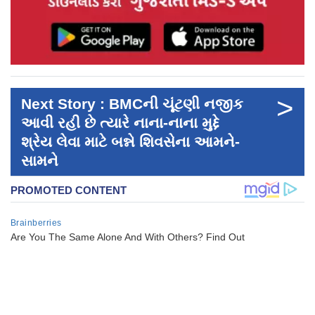
>
Next Story : BMCની ચૂંટણી નજીક
આવી રહી છે ત્યારે નાના-નાના મુદ્દે
શ્રેય લેવા માટે બન્ને શિવસેના આમને-
સામને