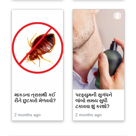
માકડના ત્રાસથી કઈ
પરફ્યુમની સુગંધને
રીતે છુટકારો મેળવવો?
લાંબો સમય સુધી
ટકાવવા શું કરશો?
2 months ago
2 months ago