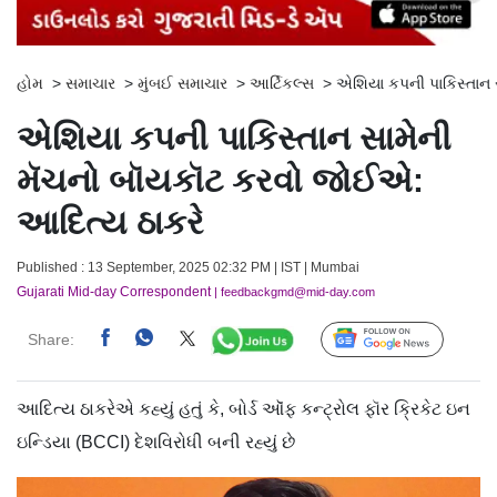
હોમ
>
સમાચાર
>
મુંબઈ સમાચાર
>
આર્ટિકલ્સ
>
એશિયા કપની પાકિસ્તાન 
એશિયા કપની પાકિસ્તાન સામેની
મૅચનો બૉયકૉટ કરવો જોઈએ:
આદિત્ય ઠાકરે
Published : 13 September, 2025 02:32 PM | IST | Mumbai
Gujarati Mid-day Correspondent
| feedbackgmd@mid-day.com
Share:
Follow Us
આદિત્ય ઠાકરેએ કહ્યું હતું કે, બોર્ડ ઑૅફ કન્ટ્રોલ ફૉર ક્રિકેટ ઇન
ઇન્ડિયા (BCCI) દેશવિરોધી બની રહ્યું છે