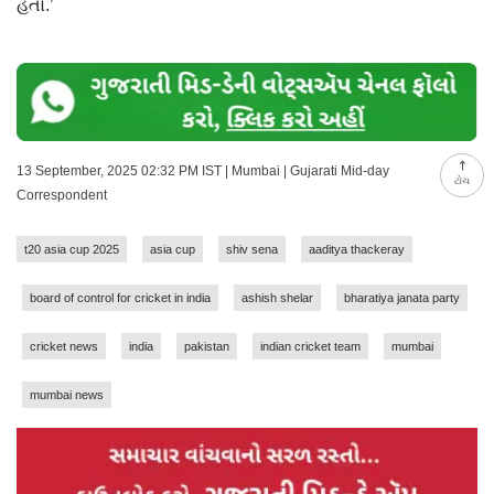
હતો.’
13 September, 2025 02:32 PM IST | Mumbai | Gujarati Mid-day
ટોચ
Correspondent
t20 asia cup 2025
asia cup
shiv sena
aaditya thackeray
board of control for cricket in india
ashish shelar
bharatiya janata party
cricket news
india
pakistan
indian cricket team
mumbai
mumbai news