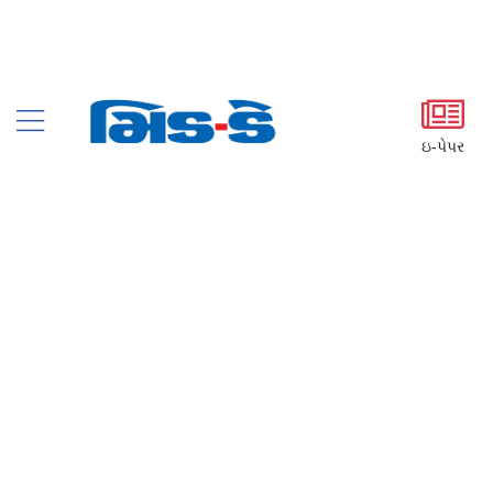
ઇ-પેપર