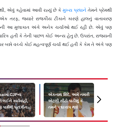
 એવું કહેવામાં આવી રહ્યું છે કે
મુખ્ય પ્રધાને
તેમને પ્રેમથી
. એક તરફ, જ્યારે રાજકીય ટીકાને કારણે હાલનું વાતાવરણ
તાઓની આ મુલાકાત અંગે અનેક ચર્ચાઓ થઈ રહી છે. એવું પણ
ારિક હતી કે તેની પાછળ કોઈ અન્ય હેતુ છે. ઉપરાંત, રાજ્યની
બન્ને વચ્ચે કોઈ મહત્વપૂર્ણ ચર્ચા થઈ હતી કે કેમ તે અંગે પણ
iમાં CJPના
એકનાથ શિંદે, અમે તમારી
સુનેત્રા પવાર
ને લઈને કાર્યવાહી,
એટલી સીટો પાડીશું કે
કહેવાયાં ગુંગ
 પાર્કમાં પ્રદર્શન
તમને પશ્ચાત્તાપ થશે
ા પર FIR