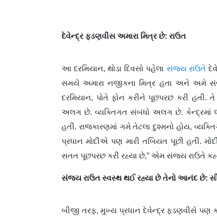
દેવેન્દ્ર ફડણવીસ અમારા મિત્ર છે: રાઉત
આ દરમિયાન, થોડા દિવસો પહેલા
સંજય રાઉતે
દે
સમયે અમારા નજીકના મિત્ર હતા અને અમે સંબં
દરમિયાન, પોતે ફોન કરીને પૂછપરછ કરી હતી. ત
અલગ છે. વ્યક્તિગત સંબંધો અલગ છે. કેન્દ્રમ
હતી. રાજકારણમાં ગમે તેટલા દુશ્મનો હોય, વ્યક્
પ્રધાન મોદીએ પણ મારી તબિયત પૂછી હતી. મોદી વ
સતત પૂછપરછ કરી રહ્યા છે,” એમ સંજય રાઉતે કહ્યુ
સંજય રાઉત સ્વસ્થ થઈ રહ્યા છે તેનો આનંદ છે:
બીજી તરફ, મુખ્ય પ્રધાન દેવેન્દ્ર ફડણવીસે પણ ક