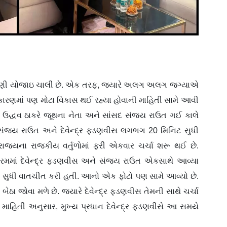
ચૂંટણી યોજાઇ ચાલી છે. એક તરફ, જ્યારે અલગ અલગ જગ્યાએ
જકારણમાં પણ મોટા વિકાસ થઈ રહ્યા હોવાની માહિતી સામે આવી
 ઉદ્ધવ ઠાકરે જૂથના નેતા અને સાંસદ સંજય રાઉત ગઈ કાલે
ા. સંજય રાઉત અને દેવેન્દ્ર ફડણવીસ લગભગ 20 મિનિટ સુધી
ાજ્યના રાજકીય વર્તુળોમાં ફરી એકવાર ચર્ચા શરૂ થઈ છે.
્યક્રમમાં દેવેન્દ્ર ફડણવીસ અને સંજય રાઉત એકસાથે આવ્યા
સુધી વાતચીત કરી હતી. આનો એક ફોટો પણ સામે આવ્યો છે.
ેઠા જોવા મળે છે. જ્યારે દેવેન્દ્ર ફડણવીસ તેમની સાથે ચર્ચા
ી માહિતી અનુસાર, મુખ્ય પ્રધાન દેવેન્દ્ર ફડણવીસે આ સમયે