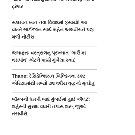
ટ્રેલર
સલમાન ખાન નવા વિવાદમાં ફસાયો! આ
વખતે ભાઈજાન સાથે બહેન અલવીરાને પણ
મળી નોટીસ
જ્યાફતઃ વસ્ત્રાલનું પ્રખ્યાત `ભાઉ કા
વડાપાંવ` એટલે પાક્કો મુંબૈયા સ્વાદ
Thane: રેસિડેન્શિયલ બિલ્ડિંગના ડક્ટ
એરિયામાંથી મળ્યો ૭૨ વર્ષીય વૃદ્ધનો મૃતદેહ
બૉમ્બની ધમકી બાદ મુંબઈમાં હાઈ ઍલર્ટ:
શહેરની સુરક્ષા વધારી તપાસ શરૂ, જુઓ
તસવીરો