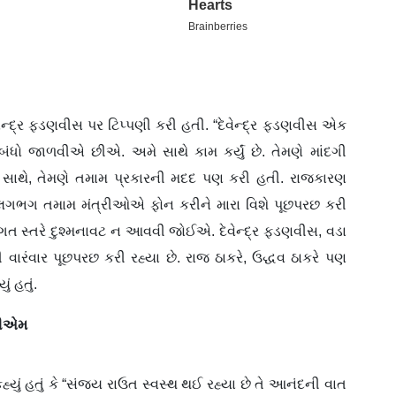
વેન્દ્ર ફડણવીસ પર ટિપ્પણી કરી હતી. “દેવેન્દ્ર ફડણવીસ એક
ધો જાળવીએ છીએ. અમે સાથે કામ કર્યું છે. તેમણે માંદગી
ે સાથે, તેમણે તમામ પ્રકારની મદદ પણ કરી હતી. રાજકારણ
ાં લગભગ તમામ મંત્રીઓએ ફોન કરીને મારા વિશે પૂછપરછ કરી
તિગત સ્તરે દુશ્મનાવટ ન આવવી જોઈએ. દેવેન્દ્ર ફડણવીસ, વડા
ારંવાર પૂછપરછ કરી રહ્યા છે. રાજ ઠાકરે, ઉદ્ધવ ઠાકરે પણ
ં હતું.
 સીએમ
હ્યું હતું કે “સંજય રાઉત સ્વસ્થ થઈ રહ્યા છે તે આનંદની વાત