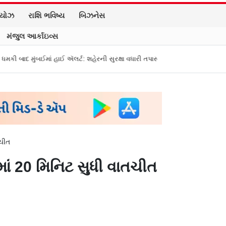
િયોઝ
રાશિ ભવિષ્ય
બિઝનેસ
મંજુલ આર્કાઇવ્સ
 હાઈ ઍલર્ટ: શહેરની સુરક્ષા વધારી તપાસ શરૂ, જુઓ તસવીરો
એક પર હુમલો, બધા પ
તચીત
ાં 20 મિનિટ સુધી વાતચીત