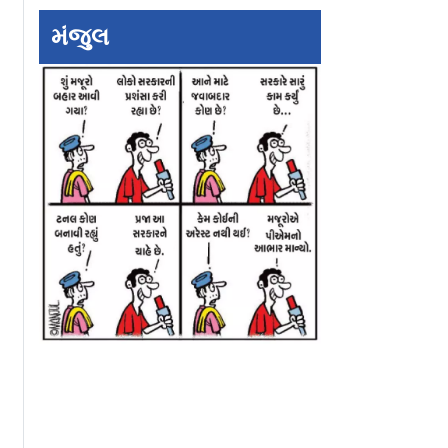
મંજુલ
ને કેમ
નરેન્દ્ર મહેતા અને
સિદ્ધિવિનાયક મંદિ
ી ગુડિયા
પ્રતાપ સરનાઈક વચ્ચે
ચોરી કેસમાં વિવાદ વ
ફરી ખટરાગ
ટ્રસ્ટીઓની સરકાર
તપાસની માંગ