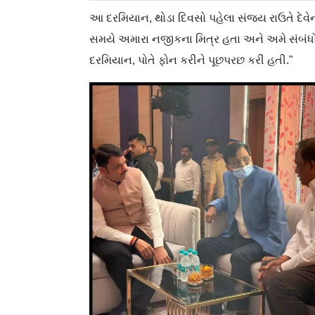
આ દરમિયાન, થોડા દિવસો પહેલા સંજય રાઉતે દેવેન
સમયે અમારા નજીકના મિત્ર હતા અને અમે સંબંધો જ
દરમિયાન, પોતે ફોન કરીને પૂછપરછ કરી હતી."