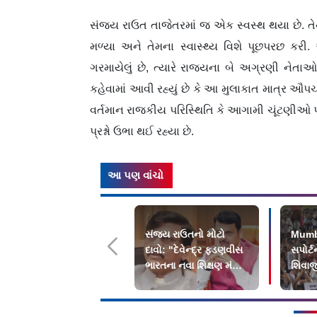
સંજય રાઉત તાજેતરમાં જ એક સ્વસ્થ થયા છે. તેથી,
મળ્યા અને તેમના સ્વાસ્થ્ય વિશે પૂછપરછ કરી
ગરમાયેલું છે, ત્યારે રાજ્યના બે અગ્રણી ને
કહેવામાં આવી રહ્યું છે કે આ મુલાકાત માત્ર ઔપચ
વર્તમાન રાજકીય પરિસ્થિતિ કે આગામી ચૂંટણીઓ પર 
પ્રશ્નો ઉભા થઈ રહ્યા છે.
આ પણ વાંચો
સંજય રાઉતનો મોટો
Mumba
દાવો: "દેવેન્દ્ર ફડણવીસ
સપોર્ટ
ભારતના નવા શિક્ષણ મંત્રી
શિવાજી
બની શકે છે"
કરનાર