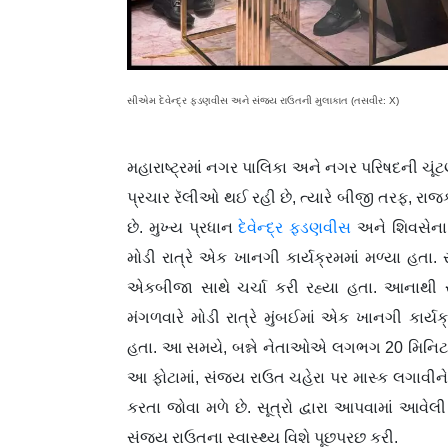
સીએમ દેવેન્દ્ર ફડણવીસ અને સંજય રાઉતની મુલાકાત (તસવીર: X)
મહારાષ્ટ્રમાં નગર પાલિકા અને નગર પરિષદની 
પ્રચાર રૅલીઓ થઈ રહી છે, ત્યારે બીજી તરફ, રા
છે. મુખ્ય પ્રધાન
દેવેન્દ્ર ફડણવીસ
અને શિવસેના
મોડી રાત્રે એક ખાનગી કાર્યક્રમમાં મળ્યા હત
એકબીજા સાથે ચર્ચા કરી રહ્યા હતા. આનાથી ર
મંગળવારે મોડી રાત્રે મુંબઈમાં એક ખાનગી કાર
હતા. આ સમયે, બન્ને નેતાઓએ લગભગ 20 મિનિટ 
આ ફોટામાં, સંજય રાઉત ચહેરા પર માસ્ક લગાવીને બ
કરતા જોવા મળે છે. સૂત્રો દ્વારા આપવામાં આવેલ
સંજય રાઉતના સ્વાસ્થ્ય વિશે પૂછપરછ કરી.