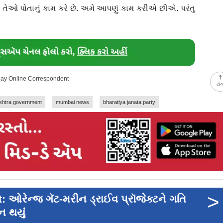
. તેઓ પોતાનું કામ કરે છે. અમે આપણું કામ કરીએ છીએ. પરંતુ
day Online Correspondent
ટો
shtra government
mumbai news
bharatiya janata party
>
ઓરેન્જ ગૅટ-મરીન ડ્રાઈવ પ્રૉજેક્ટને ગતિ
ન થયું