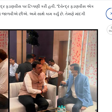
્દ્ર ફડણવીસ પર ટિપ્પણી કરી હતી. “દેવેન્દ્ર ફડણવીસ એક
ાળવીએ છીએ. અમે સાથે કામ કર્યું છે. તેમણે માંદગી
Sh