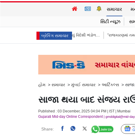
સમાચાર
મ
સિટી ન્યૂઝ
સમ
ારતે આપ્યો જવાબ, કહ્યું વિદેશી ભંડોળ…
“રાજકારણમાં તમને ઇંડાથી ડર લાગે છ
બ્રેકિંગ સમાચાર
હોમ
>
સમાચાર
>
મુંબઈ સમાચાર
>
આર્ટિકલ્સ
>
સાજા 
સાજા થયા બાદ સંજય રાઉત
Published : 03 December, 2025 04:04 PM | IST | Mumbai
Gujarati Mid-day Online Correspondent
| gmddigital@mid-da
Share: