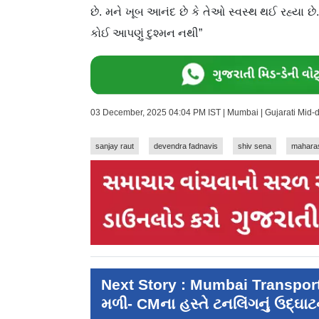
છે. મને ખૂબ આનંદ છે કે તેઓ સ્વસ્થ થઈ રહ્યા છે
કોઈ આપણું દુશ્મન નથી”
03 December, 2025 04:04 PM IST | Mumbai | Gujarati Mid-
sanjay raut
devendra fadnavis
shiv sena
mahara
Next Story : Mumbai Transport: 
મળી- CMના હસ્તે ટનલિંગનું ઉદ્ઘાટ