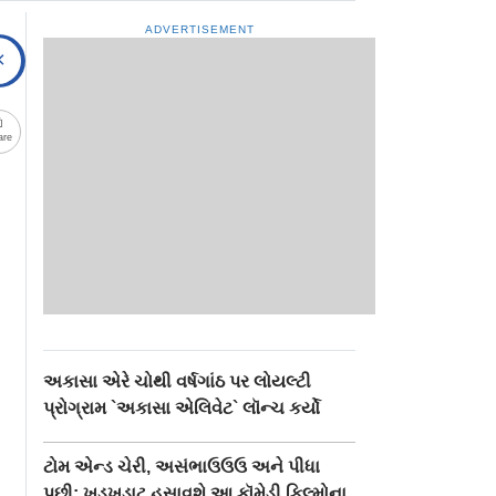
ADVERTISEMENT
are
અકાસા એરે ચોથી વર્ષગાંઠ પર લોયલ્ટી
પ્રોગ્રામ `અકાસા એલિવેટ` લૉન્ચ કર્યો
ટોમ એન્ડ ચેરી, અસંભાઉઉઉ અને પીધા
પછી: ખડખડાટ હસાવશે આ કૉમેડી ફિલ્મોના