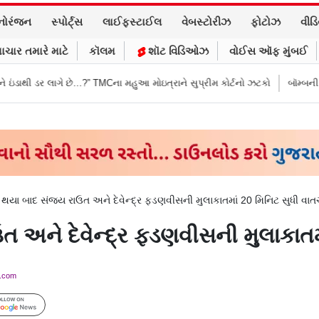
નોરંજન
સ્પોર્ટ્સ
લાઈફસ્ટાઈલ
વેબસ્ટોરીઝ
ફોટોઝ
વીડ
ાચાર તમારે માટે
કૉલમ
શૉટ વિડિઓઝ
વોઈસ ઑફ મુંબઈ
ે…?” TMCના મહુઆ મોઇત્રાને સુપ્રીમ કોર્ટનો ઝટકો
બૉમ્બની ધમકી બાદ મુંબઈમાં
થયા બાદ સંજય રાઉત અને દેવેન્દ્ર ફડણવીસની મુલાકાતમાં 20 મિનિટ સુધી વા
 અને દેવેન્દ્ર ફડણવીસની મુલાકાતમ
y.com
Follow Us