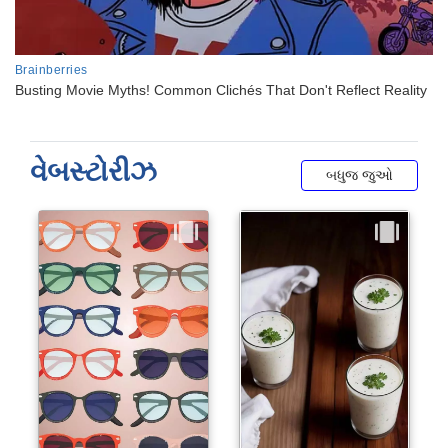
વેબસ્ટોરીઝ
બધુજ જુઓ