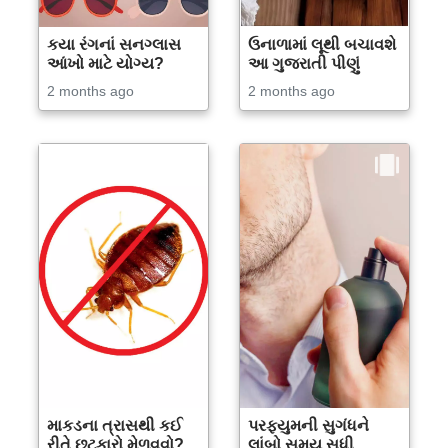
કયા રંગનાં સનગ્લાસ
ઉનાળામાં લૂથી બચાવશે
આંખો માટે યોગ્ય?
આ ગુજરાતી પીણું
2 months ago
2 months ago
માકડના ત્રાસથી કઈ
પરફ્યુમની સુગંધને
રીતે છુટકારો મેળવવો?
લાંબો સમય સુધી