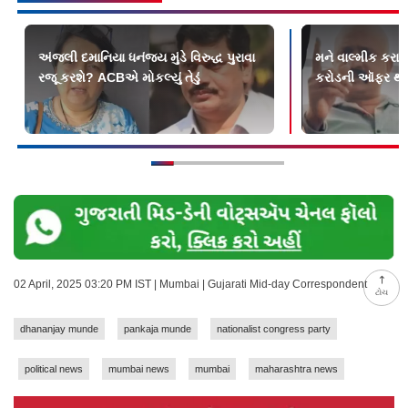
અંજલી દમાનિયા ધનંજય મુંડે વિરુદ્ધ પુરાવા
મને વાલ્મીક કરાડ
રજૂ કરશે? ACBએ મોકલ્યું તેડું
કરોડની ઑફર થય
02 April, 2025 03:20 PM IST | Mumbai | Gujarati Mid-day Correspondent
ટોચ
dhananjay munde
pankaja munde
nationalist congress party
political news
mumbai news
mumbai
maharashtra news