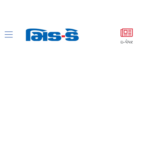
ઇ-પેપર