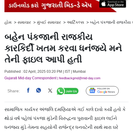
હોમ
>
સમાચાર
>
મુંબઈ સમાચાર
>
આર્ટિકલ્સ
>
બહેન પંકજાની રાજકીય ક
બહેન પંકજાની રાજકીય
કારકિર્દી ખતમ કરવા ધનંજયે મને
તેની ફાઇલ આપી હતી
Published : 02 April, 2025 03:20 PM | IST | Mumbai
Gujarati Mid-day Correspondent
| feedbackgmd@mid-day.com
Share:
Follow Us
સામાજિક કાર્યકર અંજલિ દમણિયાએ ગઈ કાલે દાવો કર્યો હતો કે
થોડાં વર્ષ પહેલાં પંકજા મુંડેની વિરુદ્ધના પુરાવાની ફાઇલ લઈને
ધનંજય મુંડે તેમના સહયોગી રાજેન્દ્ર ધનવટેની સાથે મારા ઘરે