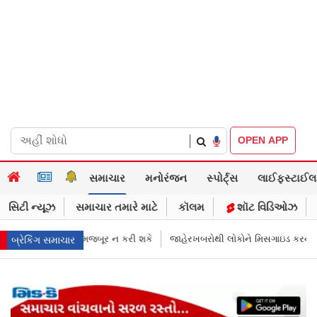
|
OPEN APP
સમાચાર
મનોરંજન
સ્પોર્ટ્સ
લાઈફસ્ટાઈલ
સિટી ન્યૂઝ
સમાચાર તમારે માટે
કૉલમ
શૉટ વિડિઓઝ
ે
જાહેરખબરોથી લોકોને મિસગાઇડ કરનારી સેલિબ્રિટીઝ પણ ગુનેગાર ગણાય, પગ
બ્રેકિંગ સમાચાર