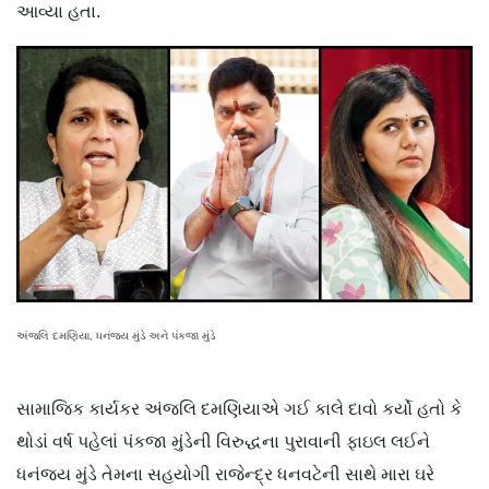
આવ્યા હતા.
અંજલિ દમણિયા, ધનંજય મુંડે અને પંકજા મુંડે
સામાજિક કાર્યકર અંજલિ દમણિયાએ ગઈ કાલે દાવો કર્યો હતો કે
થોડાં વર્ષ પહેલાં પંકજા મુંડેની વિરુદ્ધના પુરાવાની ફાઇલ લઈને
ધનંજય મુંડે તેમના સહયોગી રાજેન્દ્ર ધનવટેની સાથે મારા ઘરે