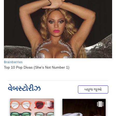
વેબસ્ટોરીઝ
બધુજ જુઓ