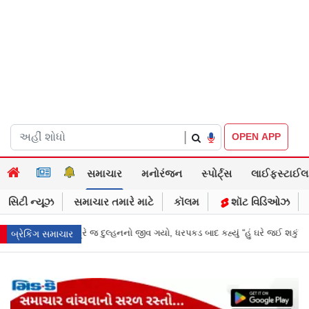
|
OPEN APP
સમાચાર
મનોરંજન
સ્પોર્ટ્સ
લાઈફસ્ટાઈલ
સિટી ન્યૂઝ
સમાચાર તમારે માટે
કૉલમ
શૉટ વિડિઓઝ
 ધરપકડ બાદ કહ્યું “હું ઘરે જઈ શકું?”
‘હું બાબા બાગેશ્વર નથી...’: IIT દિલ્હીમાં
બ્રેકિંગ સમાચાર