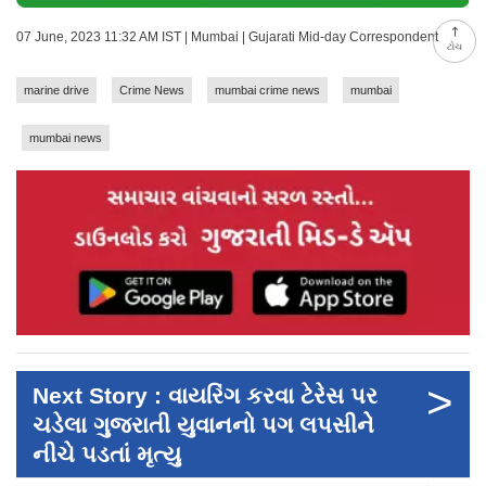
07 June, 2023 11:32 AM IST | Mumbai | Gujarati Mid-day Correspondent
ટોચ
marine drive
Crime News
mumbai crime news
mumbai
mumbai news
>
Next Story : વાયરિંગ કરવા ટેરેસ પર
ચડેલા ગુજરાતી યુવાનનો પગ લપસીનેે
નીચે પડતાં મૃત્યુ