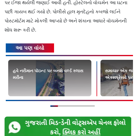
પર ઈજા થયેલી જણાઈ આવી હતી. હૉસ્ટેલનો વૉચમૅન આ ઘટના
પછી ગાયબ થઈ ગયો છે. પોલીસે હાલ મૃતદેહનો કબજો લઈને
પોસ્ટમૉર્ટમ માટે મોકલી આપ્યો છે અને શંકાના આધારે વૉચમૅનની
શોધ શરૂ કરી છે.
આ પણ વાંચો
હવે નરીમાન પૉઇન્ટ પર બનશે વર્લ્ડ ક્લાસ
સમાચાર એક જ ક્લ
મરીના
એક્સપ્રેસવે પર ક