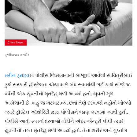
Crime News
પ્રતીકાત્મક તસવીર
મરીન ડ્રાઇવ
માં પોલીસ જિમખાનાની બાજુમાં આવેલી સાવિત્રીબાઈ
ફુલે સરકારી હૉસ્ટેલના ચોથા માળે બંધ રૂમમાંથી ગઈ કાલે સાંજે ૧૮
વર્ષની એક યુવતીનો મૃતદેહ મળી આવ્યો હતો. યુવતી મૂળ
અકોલાની છે. બહુ જ ખટખટાવ્યા છતાં તેણે દરવાજો નહોતો ખોલ્યો
ત્યારે હૉસ્ટેલ ઑથોરિટી દ્વારા પોલીસને જાણ કરવામાં આવી હતી.
પોલીસે આવી રૂમનો દરવાજો તોડીને અંદર એન્ટ્રી લીધી ત્યારે
યુવતીનો નગ્ન મૃતદેહ મળી આવ્યો હતો. તેના શરીર અને ગુપ્તાંગ