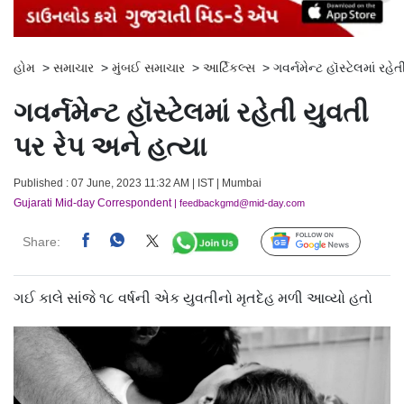
હોમ
>
સમાચાર
>
મુંબઈ સમાચાર
>
આર્ટિકલ્સ
>
ગવર્નમેન્ટ હૉસ્ટેલમાં રહે
ગવર્નમેન્ટ હૉસ્ટેલમાં રહેતી યુવતી
પર રેપ અને હત્યા
Published : 07 June, 2023 11:32 AM | IST | Mumbai
Gujarati Mid-day Correspondent
| feedbackgmd@mid-day.com
Share:
Follow Us
ગઈ કાલે સાંજે ૧૮ વર્ષની એક યુવતીનો મૃતદેહ મળી આવ્યો હતો