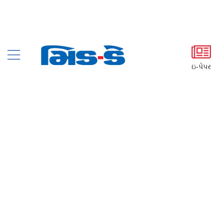
ઇ-પેપર