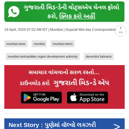
19 April, 2025 07:02 AM IST | Mumbai | Gujarati Mid-day Correspondent
ટોચ
mumbai news
mumbai
mumbai metro
mumbai metropolitan region development authority
devendra fadnavis
>
Next Story : પુણેમાં વૉલ્વો લક્ઝરી