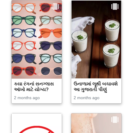
કયા રંગનાં સનગ્લાસ
ઉનાળામાં લૂથી બચાવશે
આંખો માટે યોગ્ય?
આ ગુજરાતી પીણું
2 months ago
2 months ago