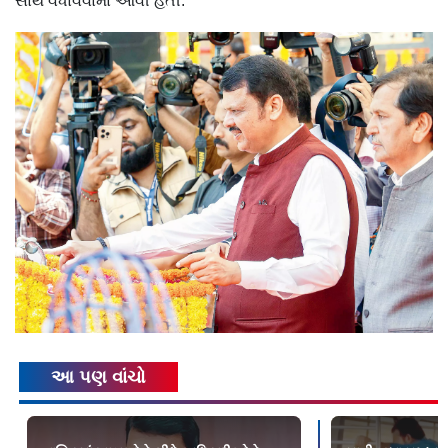
સાથે વધાવવામાં આવી હતી.
આ પણ વાંચો