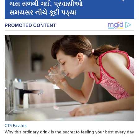
બસ સળગી ગઈ, પ્રવાસીઓ
સમયસર નીચે કૂદી પડ્યા