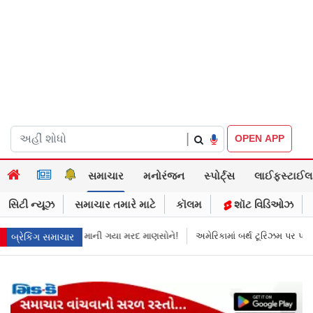
|
OPEN APP
સમાચાર
મનોરંજન
સ્પોર્ટ્સ
લાઈફસ્ટાઈલ
સિટી ન્યૂઝ
સમાચાર તમારે માટે
કૉલમ
શૉટ વિડિઓઝ
માની ગયા મરદ માણસોને!
અમેરિકામાં બર્થ ટૂરિઝમ પર પ્રતિબંધ મૂક્યો ડોનલ્ડ ટ્ર
બ્રેકિંગ સમાચાર