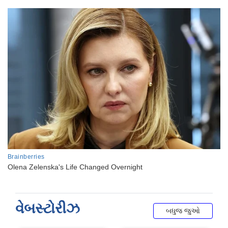
વેબસ્ટોરીઝ
બધુજ જુઓ