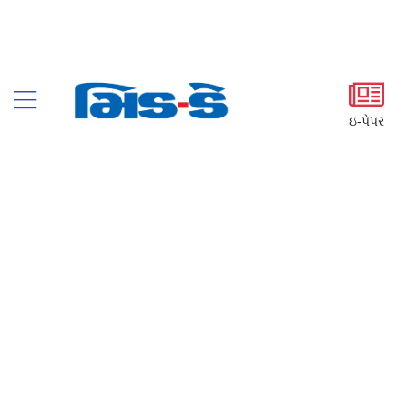
ઇ-પેપર