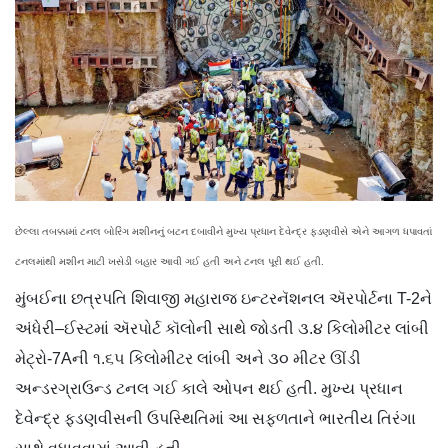
છેલ્લા તબક્કામાં ટનલ બોરિંગ મશીનનું બટન દબાવીને મુખ્ય પ્રધાન દેવેન્દ્ર ફડણવીસે એને આગળ ધપાવતાં
ટનલમાંથી મશીન માટી ખસેડી બહાર આવી ગઈ હતી અને ટનલ પૂરી થઈ હતી.
મુંબઈના છત્રપતિ શિવાજી મહારાજ ઇન્ટરનૅશનલ ઍરપોર્ટના T-2ને
અંધેરી–ઈસ્ટમાં ઍરપોર્ટ કૉલોની સાથે જોડતી ૩.૪ કિલોમીટર લાંબી
મેટ્રો-7Aની ૧.૬૫ કિલોમીટર લાંબી અને ૩૦ મીટર ઊંડી
અન્ડરગ્રાઉન્ડ ટનલ ગઈ કાલે ઓપન થઈ હતી. મુખ્ય પ્રધાન
દેવેન્દ્ર ફડણવીસની ઉપસ્થિતિમાં આ સફળતાને ભારતીય તિરંગા