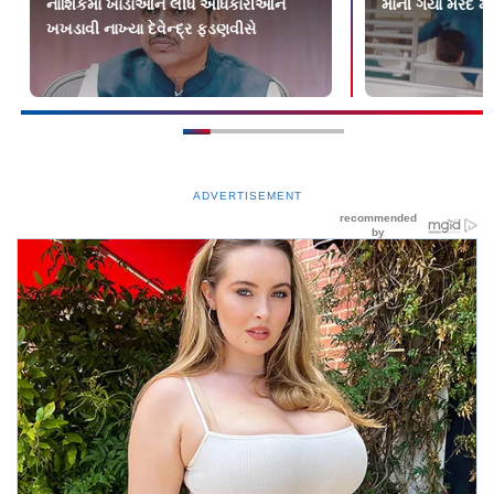
નાશિકમાં ખાડાઓને લીધે અધિકારીઓને
માની ગયા મરદ મ
ખખડાવી નાખ્યા દેવેન્દ્ર ફડણવીસે
ADVERTISEMENT