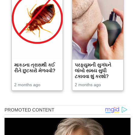
માકડના ત્રાસથી કઈ
પરફ્યુમની સુગંધને
રીતે છુટકારો મેળવવો?
લાંબો સમય સુધી
ટકાવવા શું કરશો?
2 months ago
2 months ago