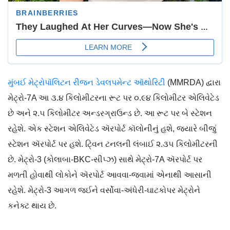
મુંબઈ મેટ્રોપૉલિટન રીજન ડેવલપમેન્ટ ઑથોરિટી
(MMRDA) દ્વારા
મેટ્રો-7A આ ૩.૪ કિલોમીટરના રૂટ પર ૦.૯૪ કિલોમીટર એલિવેટેડ
છે અને ૨.૫ કિલોમીટર અન્ડરગ્રાઉન્ડ છે. આ રૂટ પર બે સ્ટેશન
રહેશે. એક સ્ટેશન એલિવેટેડ ઍરપોર્ટ કૉલોનીનું હશે, જ્યારે બીજું
સ્ટેશન ઍરપોર્ટ પર હશે. ટ્‍વિન ટનલની લંબાઈ ૨.૩૫ કિલોમીટરની
છે. મેટ્રો-3 (કોલાબા-BKC-સીપ્ઝ) સાથે મેટ્રો-7A ઍરપોર્ટ પર
મળતી હોવાથી લોકોને ઍરપોર્ટ આવવા-જવામાં એનાથી આસાની
રહેશે. મેટ્રો-3 આગળ જઈને વર્સોવા-અંધેરી-ઘાટકોપર મેટ્રોને
કનેક્ટ થાય છે.