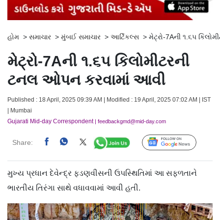
હોમ
>
સમાચાર
>
મુંબઈ સમાચાર
>
આર્ટિકલ્સ
>
મેટ્રો-7Aની ૧.૬૫ કિલ
મેટ્રો-7Aની ૧.૬૫ કિલોમીટરની
ટનલ ઓપન કરવામાં આવી
Published : 18 April, 2025 09:39 AM | Modified : 19 April, 2025 07:02 AM | IST
| Mumbai
Gujarati Mid-day Correspondent
| feedbackgmd@mid-day.com
Share:
Follow Us
મુખ્ય પ્રધાન દેવેન્દ્ર ફડણવીસની ઉપસ્થિતિમાં આ સફળતાને
ભારતીય તિરંગા સાથે વધાવવામાં આવી હતી.